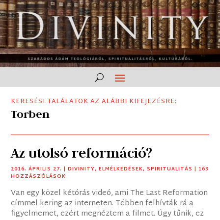
KERESÉSI TALÁLATOK AZ ALÁBBI KIFEJEZÉSRE:
Torben
Az utolsó reformáció?
2016. ÁPRILIS 27.
|
DIVINITY
,
ELMÉLKEDÉSEK
,
SPIRITUALITÁS
| 163
HOZZÁSZÓLÁSOK
Van egy közel kétórás videó, ami The Last Reformation
címmel kering az interneten. Többen felhívták rá a
figyelmemet, ezért megnéztem a filmet. Úgy tűnik, ez