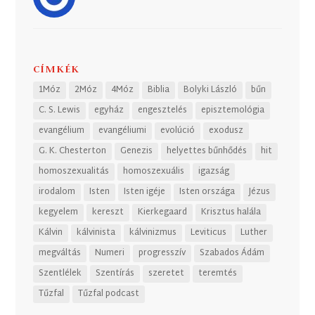
CÍMKÉK
1Móz
2Móz
4Móz
Biblia
Bolyki László
bűn
C. S. Lewis
egyház
engesztelés
episztemológia
evangélium
evangéliumi
evolúció
exodusz
G. K. Chesterton
Genezis
helyettes bűnhődés
hit
homoszexualitás
homoszexuális
igazság
irodalom
Isten
Isten igéje
Isten országa
Jézus
kegyelem
kereszt
Kierkegaard
Krisztus halála
Kálvin
kálvinista
kálvinizmus
Leviticus
Luther
megváltás
Numeri
progresszív
Szabados Ádám
Szentlélek
Szentírás
szeretet
teremtés
Tűzfal
Tűzfal podcast