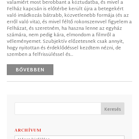
valamiért most berobbant a köztudatba, és mivel a
Felház kapcsán is előtérbe került újra a betegekért
való imádkozás bátrabb, közvetlenebb formája (és az
erről való vita), és mivel féltő rokonszenvvel figyelem a
Felházat, és szeretném, ha haszna lenne az egyház
számára, nem pedig kára, elmondom a filmről a
véleményemet. Szubjektív előzetesnek csak annyit,
hogy nyitottan és érdeklődéssel kezdtem nézni, de
szemben a felfrissüléssel és...
BŐVEBBEN
ARCHÍVUM
Archívum