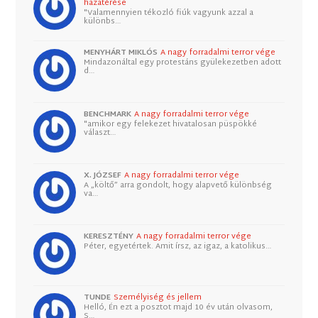
hazatérése
"Valamennyien tékozló fiúk vagyunk azzal a
különbs…
MENYHÁRT MIKLÓS
A nagy forradalmi terror vége
Mindazonáltal egy protestáns gyülekezetben adott
d…
BENCHMARK
A nagy forradalmi terror vége
"amikor egy felekezet hivatalosan püspökké
választ…
X. JÓZSEF
A nagy forradalmi terror vége
A „költő” arra gondolt, hogy alapvető különbség
va…
KERESZTÉNY
A nagy forradalmi terror vége
Péter, egyetértek. Amit írsz, az igaz, a katolikus…
TUNDE
Személyiség és jellem
Helló, Én ezt a posztot majd 10 év után olvasom,
S…