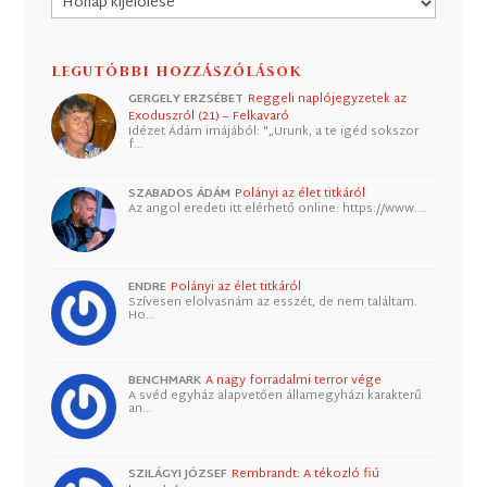
LEGUTÓBBI HOZZÁSZÓLÁSOK
GERGELY ERZSÉBET
Reggeli naplójegyzetek az
Exoduszról (21) – Felkavaró
Idézet Ádám imájából: "„Urunk, a te igéd sokszor
f…
SZABADOS ÁDÁM
Polányi az élet titkáról
Az angol eredeti itt elérhető online: https://www.…
ENDRE
Polányi az élet titkáról
Szívesen elolvasnám az esszét, de nem találtam.
Ho…
BENCHMARK
A nagy forradalmi terror vége
A svéd egyház alapvetően államegyházi karakterű
an…
SZILÁGYI JÓZSEF
Rembrandt: A tékozló fiú