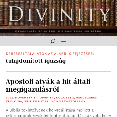
KERESÉSI TALÁLATOK AZ ALÁBBI KIFEJEZÉSRE:
tulajdonított igazság
Apostoli atyák a hit általi
megigazulásról
2012. NOVEMBER 8.
|
DIVINITY
,
KÖZÖSSÉG
,
RENDSZERES
TEOLÓGIA
,
SPIRITUALITÁS
| 40 HOZZÁSZÓLÁSOK
A Biblia tekintélyének helyreállítása mellett a
reformátorok egyik legfontosabb tanítása az volt, hogy