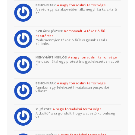
BENCHMARK
A nagy forradalmi terror vége
A svéd egyház alapvetően államegyházi karakterű
an…
SZILÁGYI JÓZSEF
Rembrandt: A tékozló fiú
hazatérése
"Valamennyien tékozló fiúk vagyunk azzal a
különbs…
MENYHÁRT MIKLÓS
A nagy forradalmi terror vége
Mindazonáltal egy protestáns gyülekezetben adott
d…
BENCHMARK
A nagy forradalmi terror vége
"amikor egy felekezet hivatalosan püspökké
választ…
X. JÓZSEF
A nagy forradalmi terror vége
A „költő” arra gondolt, hogy alapvető különbség
va…