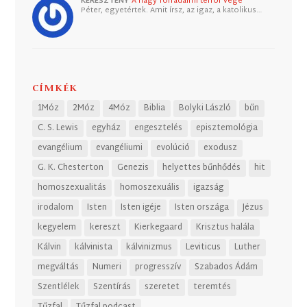
KERESZTÉNY
A nagy forradalmi terror vége
Péter, egyetértek. Amit írsz, az igaz, a katolikus…
CÍMKÉK
1Móz
2Móz
4Móz
Biblia
Bolyki László
bűn
C. S. Lewis
egyház
engesztelés
episztemológia
evangélium
evangéliumi
evolúció
exodusz
G. K. Chesterton
Genezis
helyettes bűnhődés
hit
homoszexualitás
homoszexuális
igazság
irodalom
Isten
Isten igéje
Isten országa
Jézus
kegyelem
kereszt
Kierkegaard
Krisztus halála
Kálvin
kálvinista
kálvinizmus
Leviticus
Luther
megváltás
Numeri
progresszív
Szabados Ádám
Szentlélek
Szentírás
szeretet
teremtés
Tűzfal
Tűzfal podcast