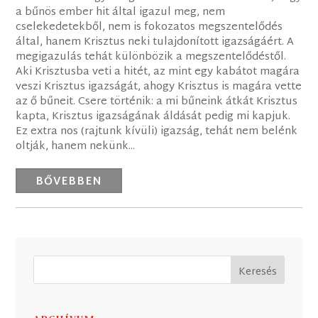
a bűnös ember hit által igazul meg, nem
cselekedetekből, nem is fokozatos megszentelődés
által, hanem Krisztus neki tulajdonított igazságáért. A
megigazulás tehát különbözik a megszentelődéstől.
Aki Krisztusba veti a hitét, az mint egy kabátot magára
veszi Krisztus igazságát, ahogy Krisztus is magára vette
az ő bűneit. Csere történik: a mi bűneink átkát Krisztus
kapta, Krisztus igazságának áldását pedig mi kapjuk.
Ez extra nos (rajtunk kívüli) igazság, tehát nem belénk
oltják, hanem nekünk...
BŐVEBBEN