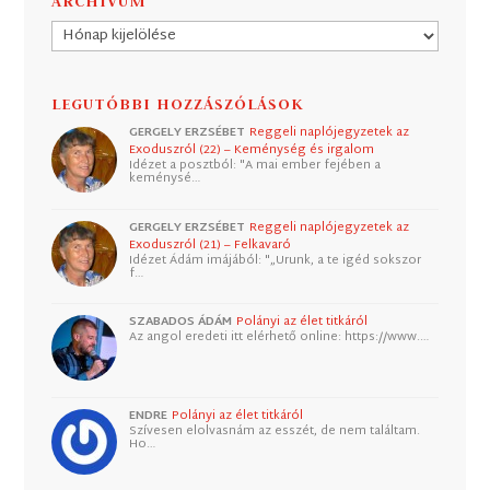
ARCHÍVUM
Archívum
LEGUTÓBBI HOZZÁSZÓLÁSOK
GERGELY ERZSÉBET
Reggeli naplójegyzetek az
Exoduszról (22) – Keménység és irgalom
Idézet a posztból: "A mai ember fejében a
keménysé…
GERGELY ERZSÉBET
Reggeli naplójegyzetek az
Exoduszról (21) – Felkavaró
Idézet Ádám imájából: "„Urunk, a te igéd sokszor
f…
SZABADOS ÁDÁM
Polányi az élet titkáról
Az angol eredeti itt elérhető online: https://www.…
ENDRE
Polányi az élet titkáról
Szívesen elolvasnám az esszét, de nem találtam.
Ho…