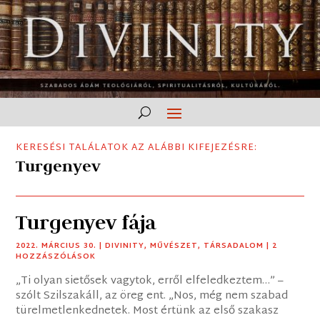
KERESÉSI TALÁLATOK AZ ALÁBBI KIFEJEZÉSRE:
Turgenyev
Turgenyev fája
2022. MÁRCIUS 30.
|
DIVINITY
,
MŰVÉSZET
,
TÁRSADALOM
| 2
HOZZÁSZÓLÁSOK
„Ti olyan sietősek vagytok, erről elfeledkeztem…” –
szólt Szilszakáll, az öreg ent. „Nos, még nem szabad
türelmetlenkednetek. Most értünk az első szakasz