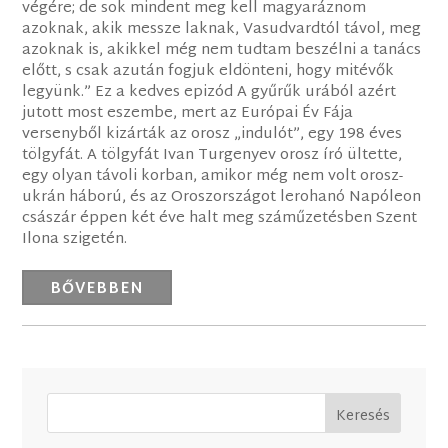
végére; de sok mindent meg kell magyaráznom
azoknak, akik messze laknak, Vasudvardtól távol, meg
azoknak is, akikkel még nem tudtam beszélni a tanács
előtt, s csak azután fogjuk eldönteni, hogy mitévők
legyünk.” Ez a kedves epizód A gyűrűk urából azért
jutott most eszembe, mert az Európai Év Fája
versenyből kizárták az orosz „indulót”, egy 198 éves
tölgyfát. A tölgyfát Ivan Turgenyev orosz író ültette,
egy olyan távoli korban, amikor még nem volt orosz-
ukrán háború, és az Oroszországot lerohanó Napóleon
császár éppen két éve halt meg száműzetésben Szent
Ilona szigetén.
BŐVEBBEN