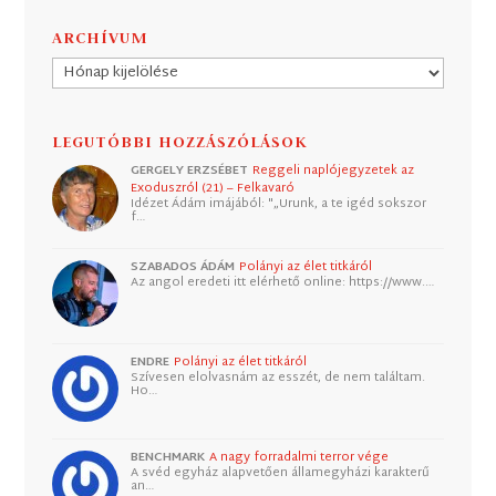
ARCHÍVUM
Archívum
LEGUTÓBBI HOZZÁSZÓLÁSOK
GERGELY ERZSÉBET
Reggeli naplójegyzetek az
Exoduszról (21) – Felkavaró
Idézet Ádám imájából: "„Urunk, a te igéd sokszor
f…
SZABADOS ÁDÁM
Polányi az élet titkáról
Az angol eredeti itt elérhető online: https://www.…
ENDRE
Polányi az élet titkáról
Szívesen elolvasnám az esszét, de nem találtam.
Ho…
BENCHMARK
A nagy forradalmi terror vége
A svéd egyház alapvetően államegyházi karakterű
an…