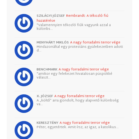
SZILÁGYI JÓZSEF
Rembrandt: A tékozló fiú
hazatérése
"Valamennyien tékozló fiúk vagyunk azzal a
különbs…
MENYHÁRT MIKLÓS
A nagy forradalmi terror vége
Mindazonáltal egy protestáns gyülekezetben adott
d…
BENCHMARK
A nagy forradalmi terror vége
"amikor egy felekezet hivatalosan püspökké
választ…
X. JÓZSEF
A nagy forradalmi terror vége
A „költő” arra gondolt, hogy alapvető különbség
va…
KERESZTÉNY
A nagy forradalmi terror vége
Péter, egyetértek. Amit írsz, az igaz, a katolikus…