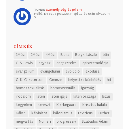
TUNDE
Személyiség és jellem
Helló, Én ezt a posztot majd 10 év után olvasom,
S…
CÍMKÉK
1Móz
2Móz
4Móz
Biblia
Bolyki László
bűn
C. S. Lewis
egyház
engesztelés
episztemológia
evangélium
evangéliumi
evolúció
exodusz
G. K. Chesterton
Genezis
helyettes bűnhődés
hit
homoszexualitás
homoszexuális
igazság
irodalom
Isten
Isten igéje
Isten országa
Jézus
kegyelem
kereszt
Kierkegaard
Krisztus halála
Kálvin
kálvinista
kálvinizmus
Leviticus
Luther
megváltás
Numeri
progresszív
Szabados Ádám