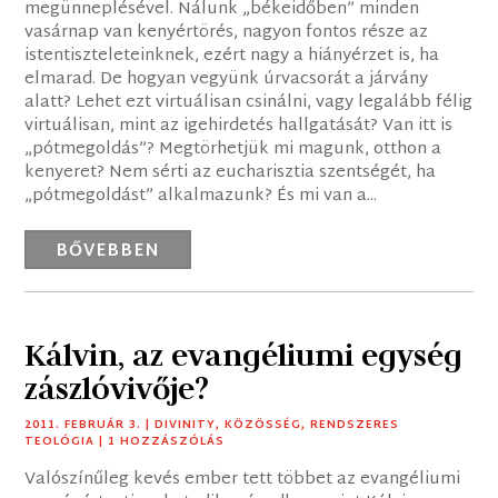
megünneplésével. Nálunk „békeidőben” minden
vasárnap van kenyértörés, nagyon fontos része az
istentiszteleteinknek, ezért nagy a hiányérzet is, ha
elmarad. De hogyan vegyünk úrvacsorát a járvány
alatt? Lehet ezt virtuálisan csinálni, vagy legalább félig
virtuálisan, mint az igehirdetés hallgatását? Van itt is
„pótmegoldás”? Megtörhetjük mi magunk, otthon a
kenyeret? Nem sérti az eucharisztia szentségét, ha
„pótmegoldást” alkalmazunk? És mi van a...
BŐVEBBEN
Kálvin, az evangéliumi egység
zászlóvivője?
2011. FEBRUÁR 3.
|
DIVINITY
,
KÖZÖSSÉG
,
RENDSZERES
TEOLÓGIA
| 1 HOZZÁSZÓLÁS
Valószínűleg kevés ember tett többet az evangéliumi