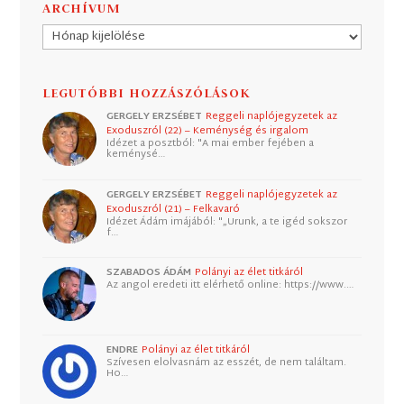
ARCHÍVUM
Archívum
LEGUTÓBBI HOZZÁSZÓLÁSOK
GERGELY ERZSÉBET
Reggeli naplójegyzetek az
Exoduszról (22) – Keménység és irgalom
Idézet a posztból: "A mai ember fejében a
keménysé…
GERGELY ERZSÉBET
Reggeli naplójegyzetek az
Exoduszról (21) – Felkavaró
Idézet Ádám imájából: "„Urunk, a te igéd sokszor
f…
SZABADOS ÁDÁM
Polányi az élet titkáról
Az angol eredeti itt elérhető online: https://www.…
ENDRE
Polányi az élet titkáról
Szívesen elolvasnám az esszét, de nem találtam.
Ho…