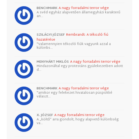
BENCHMARK
A nagy forradalmi terror vége
A svéd egyház alapvetően államegyházi karakterű
an…
SZILÁGYI JÓZSEF
Rembrandt: A tékozló fiú
hazatérése
"Valamennyien tékozló fiúk vagyunk azzal a
különbs…
MENYHÁRT MIKLÓS
A nagy forradalmi terror vége
Mindazonáltal egy protestáns gyülekezetben adott
d…
BENCHMARK
A nagy forradalmi terror vége
"amikor egy felekezet hivatalosan püspökké
választ…
X. JÓZSEF
A nagy forradalmi terror vége
A „költő” arra gondolt, hogy alapvető különbség
va…