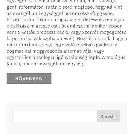
egységért a tizenhatodik században, mint Kálvin, a
genfi reformátor. Talán elsőre meglepő, hogy Kálvint
az evangéliumi egységgel hozom összefüggésbe,
hiszen sokkal inkább az igazság hirdetése és teológiai
éleslátása miatt szokták őt emlegetni (amikor éppen
nem a kettős predesztináció, vagy Szervét megégetése
kapcsán hozzák szóba a nevét). Hozzászoktunk, hogy a
mi korunkban az egységre való törekvés gyakran a
dogmatikai meggyőződés alternatívája, vagy
egyszerűen a teológiai igénytelenség leple. A teológus
Kálvin, mint az evangéliumi egység...
BŐVEBBEN