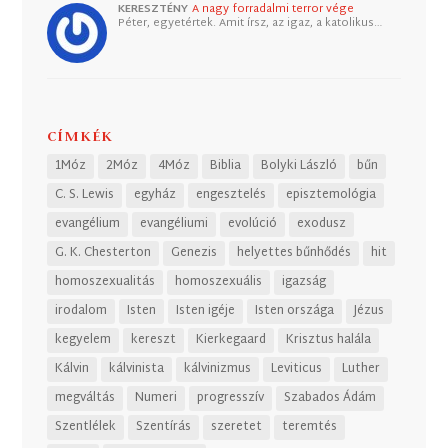
KERESZTÉNY
A nagy forradalmi terror vége
Péter, egyetértek. Amit írsz, az igaz, a katolikus…
CÍMKÉK
1Móz
2Móz
4Móz
Biblia
Bolyki László
bűn
C. S. Lewis
egyház
engesztelés
episztemológia
evangélium
evangéliumi
evolúció
exodusz
G. K. Chesterton
Genezis
helyettes bűnhődés
hit
homoszexualitás
homoszexuális
igazság
irodalom
Isten
Isten igéje
Isten országa
Jézus
kegyelem
kereszt
Kierkegaard
Krisztus halála
Kálvin
kálvinista
kálvinizmus
Leviticus
Luther
megváltás
Numeri
progresszív
Szabados Ádám
Szentlélek
Szentírás
szeretet
teremtés