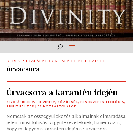
KERESÉSI TALÁLATOK AZ ALÁBBI KIFEJEZÉSRE:
úrvacsora
Úrvacsora a karantén idején
2020. ÁPRILIS 2.
|
DIVINITY
,
KÖZÖSSÉG
,
RENDSZERES TEOLÓGIA
,
SPIRITUALITÁS
| 21 HOZZÁSZÓLÁSOK
Nemcsak az összegyülekezés alkalmainak elmaradása
jelent most kihívást a gyülekezeteknek, hanem az is,
hogy mi legyen a karantén idején az úrvacsora