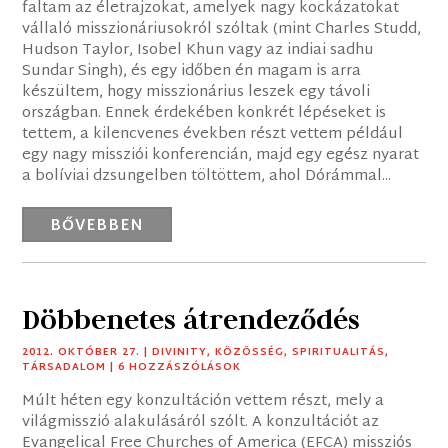
faltam az életrajzokat, amelyek nagy kockázatokat
vállaló misszionáriusokról szóltak (mint Charles Studd,
Hudson Taylor, Isobel Khun vagy az indiai sadhu
Sundar Singh), és egy időben én magam is arra
készültem, hogy misszionárius leszek egy távoli
országban. Ennek érdekében konkrét lépéseket is
tettem, a kilencvenes években részt vettem például
egy nagy missziói konferencián, majd egy egész nyarat
a bolíviai dzsungelben töltöttem, ahol Dórámmal...
BŐVEBBEN
Döbbenetes átrendeződés
2012. OKTÓBER 27.
|
DIVINITY
,
KÖZÖSSÉG
,
SPIRITUALITÁS
,
TÁRSADALOM
| 6 HOZZÁSZÓLÁSOK
Múlt héten egy konzultáción vettem részt, mely a
világmisszió alakulásáról szólt. A konzultációt az
Evangelical Free Churches of America (EFCA) missziós