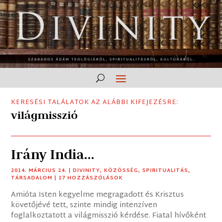
KERESÉSI TALÁLATOK AZ ALÁBBI KIFEJEZÉSRE:
világmisszió
Irány India…
2014. MÁRCIUS 24.
|
DIVINITY
,
KÖZÖSSÉG
,
SPIRITUALITÁS
,
TÁRSADALOM
| 17 HOZZÁSZÓLÁSOK
Amióta Isten kegyelme megragadott és Krisztus
követőjévé tett, szinte mindig intenzíven
foglalkoztatott a világmisszió kérdése. Fiatal hívőként