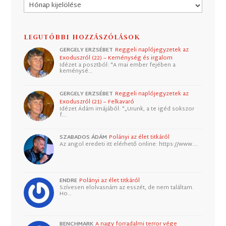
Archívum
LEGUTÓBBI HOZZÁSZÓLÁSOK
GERGELY ERZSÉBET
Reggeli naplójegyzetek az
Exoduszról (22) – Keménység és irgalom
Idézet a posztból: "A mai ember fejében a
keménysé…
GERGELY ERZSÉBET
Reggeli naplójegyzetek az
Exoduszról (21) – Felkavaró
Idézet Ádám imájából: "„Urunk, a te igéd sokszor
f…
SZABADOS ÁDÁM
Polányi az élet titkáról
Az angol eredeti itt elérhető online: https://www.…
ENDRE
Polányi az élet titkáról
Szívesen elolvasnám az esszét, de nem találtam.
Ho…
BENCHMARK
A nagy forradalmi terror vége