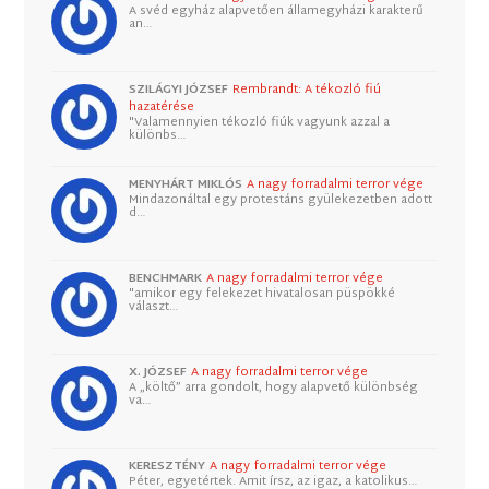
A svéd egyház alapvetően államegyházi karakterű
an…
SZILÁGYI JÓZSEF
Rembrandt: A tékozló fiú
hazatérése
"Valamennyien tékozló fiúk vagyunk azzal a
különbs…
MENYHÁRT MIKLÓS
A nagy forradalmi terror vége
Mindazonáltal egy protestáns gyülekezetben adott
d…
BENCHMARK
A nagy forradalmi terror vége
"amikor egy felekezet hivatalosan püspökké
választ…
X. JÓZSEF
A nagy forradalmi terror vége
A „költő” arra gondolt, hogy alapvető különbség
va…
KERESZTÉNY
A nagy forradalmi terror vége
Péter, egyetértek. Amit írsz, az igaz, a katolikus…