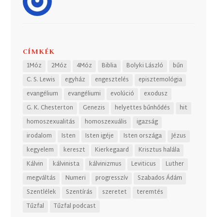
CÍMKÉK
1Móz
2Móz
4Móz
Biblia
Bolyki László
bűn
C. S. Lewis
egyház
engesztelés
episztemológia
evangélium
evangéliumi
evolúció
exodusz
G. K. Chesterton
Genezis
helyettes bűnhődés
hit
homoszexualitás
homoszexuális
igazság
irodalom
Isten
Isten igéje
Isten országa
Jézus
kegyelem
kereszt
Kierkegaard
Krisztus halála
Kálvin
kálvinista
kálvinizmus
Leviticus
Luther
megváltás
Numeri
progresszív
Szabados Ádám
Szentlélek
Szentírás
szeretet
teremtés
Tűzfal
Tűzfal podcast