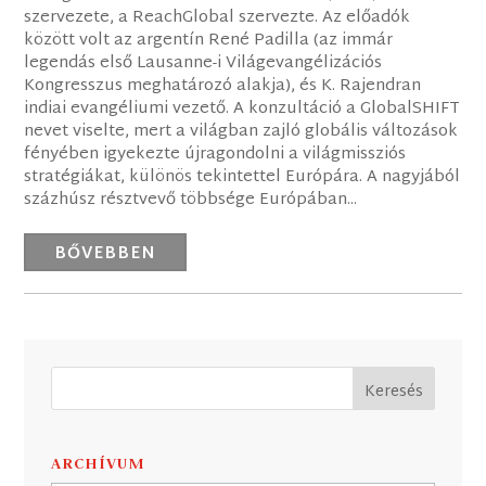
szervezete, a ReachGlobal szervezte. Az előadók
között volt az argentín René Padilla (az immár
legendás első Lausanne-i Világevangélizációs
Kongresszus meghatározó alakja), és K. Rajendran
indiai evangéliumi vezető. A konzultáció a GlobalSHIFT
nevet viselte, mert a világban zajló globális változások
fényében igyekezte újragondolni a világmissziós
stratégiákat, különös tekintettel Európára. A nagyjából
százhúsz résztvevő többsége Európában...
BŐVEBBEN
ARCHÍVUM