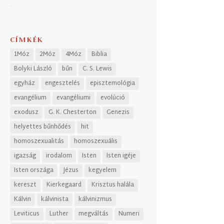
CÍMKÉK
1Móz
2Móz
4Móz
Biblia
Bolyki László
bűn
C. S. Lewis
egyház
engesztelés
episztemológia
evangélium
evangéliumi
evolúció
exodusz
G. K. Chesterton
Genezis
helyettes bűnhődés
hit
homoszexualitás
homoszexuális
igazság
irodalom
Isten
Isten igéje
Isten országa
Jézus
kegyelem
kereszt
Kierkegaard
Krisztus halála
Kálvin
kálvinista
kálvinizmus
Leviticus
Luther
megváltás
Numeri