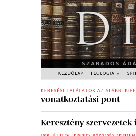
KEZDŐLAP
TEOLÓGIA
SPI
KERESÉSI TALÁLATOK AZ ALÁBBI KIFE
vonatkoztatási pont
Keresztény szervezetek
2020. JÚLIUS 26.
|
DIVINITY
,
KÖZÖSSÉG
,
SPIRITUA