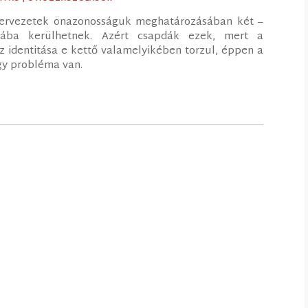
zervezetek önazonosságuk meghatározásában két –
pdába kerülhetnek. Azért csapdák ezek, mert a
 identitása e kettő valamelyikében torzul, éppen a
gy probléma van.