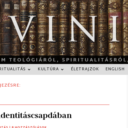
RITUALITÁS
KULTÚRA
ÉLETRAJZOK
ENGLISH
JEZÉSRE:
 identitáscsapdában
LITÁS
| 8 HOZZÁSZÓLÁSOK