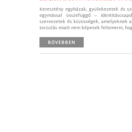
Keresztény egyházak, gyülekezetek és s
egymással összefüggő – identitáscsa
szervezetek és közösségek, amelyeknek az
torzulás miatt nem képesek felismerni, ho
BŐVEBBEN