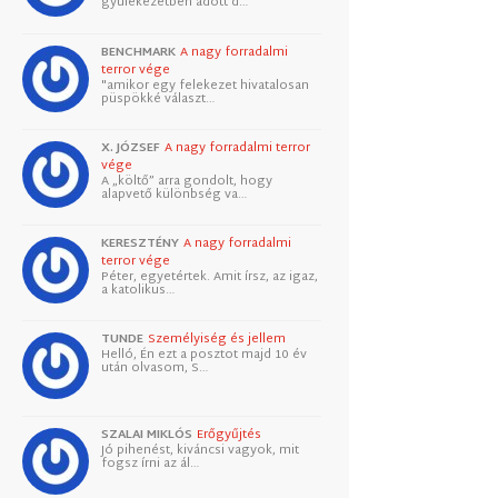
gyülekezetben adott d…
BENCHMARK
A nagy forradalmi
terror vége
"amikor egy felekezet hivatalosan
püspökké választ…
X. JÓZSEF
A nagy forradalmi terror
vége
A „költő” arra gondolt, hogy
alapvető különbség va…
KERESZTÉNY
A nagy forradalmi
terror vége
Péter, egyetértek. Amit írsz, az igaz,
a katolikus…
TUNDE
Személyiség és jellem
Helló, Én ezt a posztot majd 10 év
után olvasom, S…
SZALAI MIKLÓS
Erőgyűjtés
Jó pihenést, kiváncsi vagyok, mit
fogsz írni az ál…