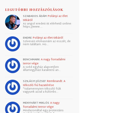
LEGUTÓBBI HOZZÁSZÓLÁSOK
SZABADOS ÁDÁM
Polányi az élet
titkáról
Az angol eredeti itt elérhető online:
https://www.…
ENDRE
Polányi az élet titkáról
Szívesen elolvasnám az esszét, de
nem találtam. Ho…
BENCHMARK
A nagy forradalmi
terror vége
A svéd egyház alapvetően
államegyházi karakterű an…
SZILÁGYI JÓZSEF
Rembrandt: A
tékozló fiú hazatérése
"Valamennyien tékozló fiúk
vagyunk azzal a különbs…
MENYHÁRT MIKLÓS
A nagy
forradalmi terror vége
Mindazonáltal egy protestáns