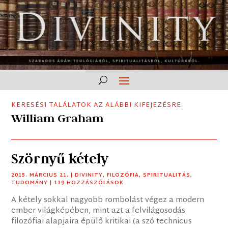
KERESÉSI TALÁLATOK AZ ALÁBBI KIFEJEZÉSRE:
William Graham
Szörnyű kétely
2015. MÁRCIUS 21.
|
DIVINITY
,
FILOZÓFIA
,
SPIRITUALITÁS
,
TUDOMÁNY
| 119 HOZZÁSZÓLÁSOK
A kétely sokkal nagyobb rombolást végez a modern
ember világképében, mint azt a felvilágosodás
filozófiai alapjaira épülő kritikai (a szó technicus