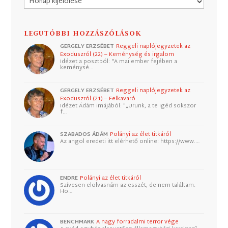
LEGUTÓBBI HOZZÁSZÓLÁSOK
GERGELY ERZSÉBET
Reggeli naplójegyzetek az
Exoduszról (22) – Keménység és irgalom
Idézet a posztból: "A mai ember fejében a
keménysé…
GERGELY ERZSÉBET
Reggeli naplójegyzetek az
Exoduszról (21) – Felkavaró
Idézet Ádám imájából: "„Urunk, a te igéd sokszor
f…
SZABADOS ÁDÁM
Polányi az élet titkáról
Az angol eredeti itt elérhető online: https://www.…
ENDRE
Polányi az élet titkáról
Szívesen elolvasnám az esszét, de nem találtam.
Ho…
BENCHMARK
A nagy forradalmi terror vége