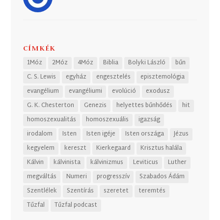
CÍMKÉK
1Móz
2Móz
4Móz
Biblia
Bolyki László
bűn
C. S. Lewis
egyház
engesztelés
episztemológia
evangélium
evangéliumi
evolúció
exodusz
G. K. Chesterton
Genezis
helyettes bűnhődés
hit
homoszexualitás
homoszexuális
igazság
irodalom
Isten
Isten igéje
Isten országa
Jézus
kegyelem
kereszt
Kierkegaard
Krisztus halála
Kálvin
kálvinista
kálvinizmus
Leviticus
Luther
megváltás
Numeri
progresszív
Szabados Ádám
Szentlélek
Szentírás
szeretet
teremtés
Tűzfal
Tűzfal podcast