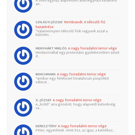
A svéd egyház alapvetően államegyházi karakterű
an…
SZILÁGYI JÓZSEF
Rembrandt: A tékozló fiú
hazatérése
"Valamennyien tékozló fiúk vagyunk azzal a
különbs…
MENYHÁRT MIKLÓS
A nagy forradalmi terror vége
Mindazonáltal egy protestáns gyülekezetben adott
d…
BENCHMARK
A nagy forradalmi terror vége
"amikor egy felekezet hivatalosan püspökké
választ…
X. JÓZSEF
A nagy forradalmi terror vége
A „költő” arra gondolt, hogy alapvető különbség
va…
KERESZTÉNY
A nagy forradalmi terror vége
Péter, egyetértek. Amit írsz, az igaz, a katolikus…