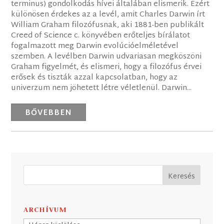
terminus) gondolkodás hívei általában elismerik. Ezért
különösen érdekes az a levél, amit Charles Darwin írt
William Graham filozófusnak, aki 1881-ben publikált
Creed of Science c. könyvében erőteljes bírálatot
fogalmazott meg Darwin evolúcióelméletével
szemben. A levélben Darwin udvariasan megköszöni
Graham figyelmét, és elismeri, hogy a filozófus érvei
erősek és tiszták azzal kapcsolatban, hogy az
univerzum nem jöhetett létre véletlenül. Darwin...
BŐVEBBEN
ARCHÍVUM
Archívum