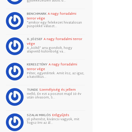
gyülekezetben adott d…
BENCHMARK
A nagy forradalmi
terror vége
"amikor egy felekezet hivatalosan
püspökké választ…
X. JÓZSEF
A nagy forradalmi terror
vége
A „költő” arra gondolt, hogy
alapvető különbség va…
KERESZTÉNY
A nagy forradalmi
terror vége
Péter, egyetértek. Amit írsz, az igaz,
a katolikus…
TUNDE
Személyiség és jellem
Helló, Én ezt a posztot majd 10 év
után olvasom, S…
SZALAI MIKLÓS
Erőgyűjtés
Jó pihenést, kiváncsi vagyok, mit
fogsz írni az ál…