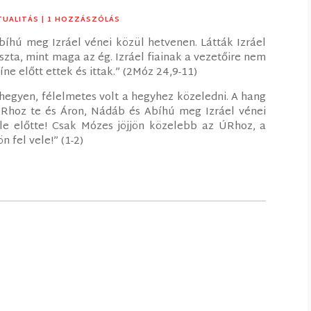
TUALITÁS
| 1 HOZZÁSZÓLÁS
íhú meg Izráel vénei közül hetvenen. Látták Izráel
tiszta, mint maga az ég. Izráel fiainak a vezetőire nem
íne előtt ettek és ittak.” (2Móz 24,9-11)
hegyen, félelmetes volt a hegyhez közeledni. A hang
 ÚRhoz te és Áron, Nádáb és Abíhú meg Izráel vénei
 le előtte! Csak Mózes jöjjön közelebb az ÚRhoz, a
n fel vele!” (1-2)