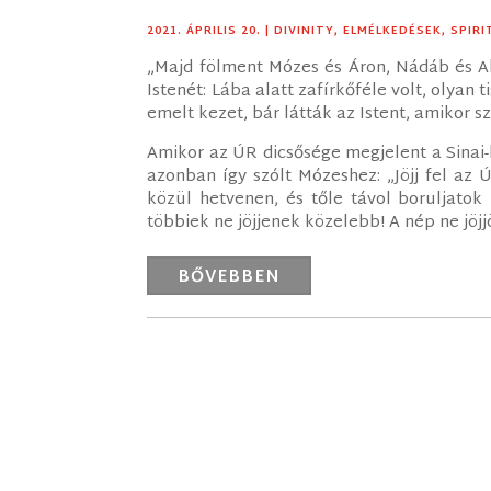
2021. ÁPRILIS 20.
|
DIVINITY
,
ELMÉLKEDÉSEK
,
SPIRI
„Majd fölment Mózes és Áron, Nádáb és Ab
Istenét: Lába alatt zafírkőféle volt, olyan 
emelt kezet, bár látták az Istent, amikor sz
Amikor az ÚR dicsősége megjelent a Sinai-
azonban így szólt Mózeshez: „Jöjj fel az
közül hetvenen, és tőle távol boruljatok
többiek ne jöjjenek közelebb! A nép ne jöjjö
BŐVEBBEN