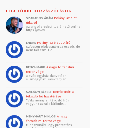
LEGUTÓBBI HOZZÁSZÓLÁSOK
SZABADOS ÁDÁM
Polányi az élet
titkáról
Az angol eredeti itt elérhető online:
https://www.…
ENDRE
Polányi az élet titkáról
Szívesen elolvasnám az esszét, de
nem találtam. Ho…
BENCHMARK
A nagy forradalmi
terror vége
A svéd egyház alapvetően
államegyházi karakterű an…
SZILÁGYI JÓZSEF
Rembrandt: A
tékozló fiú hazatérése
"Valamennyien tékozló fiúk
vagyunk azzal a különbs…
MENYHÁRT MIKLÓS
A nagy
forradalmi terror vége
Mindazonáltal egy protestáns