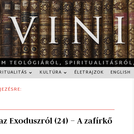
RITUALITÁS
KULTÚRA
ÉLETRAJZOK
ENGLISH
JEZÉSRE:
z Exoduszról (24) – A zafírkő