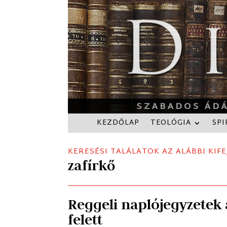
KEZDŐLAP
TEOLÓGIA
SPI
KERESÉSI TALÁLATOK AZ ALÁBBI KIFE
zafírkő
Reggeli naplójegyzetek a
felett