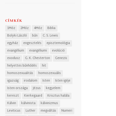
CÍMKÉK
1Móz
2Móz
4Móz
Biblia
Bolyki László
bűn
C. S. Lewis
egyház
engesztelés
episztemológia
evangélium
evangéliumi
evolúció
exodusz
G. K. Chesterton
Genezis
helyettes bűnhődés
hit
homoszexualitás
homoszexuális
igazság
irodalom
Isten
Isten igéje
Isten országa
Jézus
kegyelem
kereszt
Kierkegaard
Krisztus halála
Kálvin
kálvinista
kálvinizmus
Leviticus
Luther
megváltás
Numeri