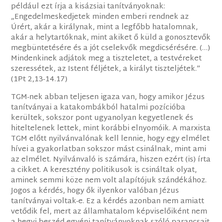
például ezt írja a kisázsiai tanítványoknak:
„Engedelmeskedjetek minden emberi rendnek az
Úrért, akár a királynak, mint a legfőbb hatalomnak,
akár a helytartóknak, mint akiket ő küld a gonosztevők
megbüntetésére és a jót cselekvők megdicsérésére. (…)
Mindenkinek adjátok meg a tiszteletet, a testvéreket
szeressétek, az Istent féljétek, a királyt tiszteljétek.”
(1Pt 2,13-14.17)
TGM-nek abban teljesen igaza van, hogy amikor Jézus
tanítványai a katakombákból hatalmi pozícióba
kerültek, sokszor pont ugyanolyan kegyetlenek és
hiteltelenek lettek, mint korábbi elnyomóik. A marxista
TGM előtt nyilvánvalónak kell lennie, hogy egy elmélet
hívei a gyakorlatban sokszor mást csinálnak, mint ami
az elmélet. Nyilvánvaló is számára, hiszen ezért (is) írta
a cikket. A keresztény politikusok is csináltak olyat,
aminek semmi köze nem volt alapítójuk szándékához.
Jogos a kérdés, hogy ők ilyenkor valóban Jézus
tanítványai voltak-e. Ez a kérdés azonban nem amiatt
vetődik fel, mert az államhatalom képviselőiként nem