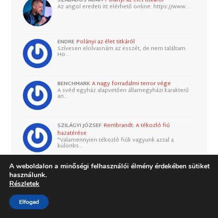
Az angol eredeti itt elérhető online: https://www.…
ENDRE
Polányi az élet titkáról
Szívesen elolvasnám az esszét, de nem találtam.
Ho…
BENCHMARK
A nagy forradalmi terror vége
A svéd egyház alapvetően államegyházi karakterű
an…
SZILÁGYI JÓZSEF
Rembrandt: A tékozló fiú
hazatérése
"Valamennyien tékozló fiúk vagyunk azzal a
különbs…
A weboldalon a minőségi felhasználói élmény érdekében sütiket
MENYHÁRT MIKLÓS
A nagy forradalmi terror vége
Mindazonáltal egy protestáns gyülekezetben adott
használunk.
d…
Részletek
Elfogad
BENCHMARK
A nagy forradalmi terror vége
"amikor egy felekezet hivatalosan püspökké