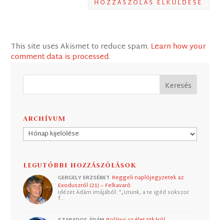
HOZZÁSZÓLÁS ELKÜLDÉSE
This site uses Akismet to reduce spam.
Learn how your
comment data is processed
.
ARCHÍVUM
Archívum
LEGUTÓBBI HOZZÁSZÓLÁSOK
GERGELY ERZSÉBET
Reggeli naplójegyzetek az
Exoduszról (21) – Felkavaró
Idézet Ádám imájából: "„Urunk, a te igéd sokszor
f…
SZABADOS ÁDÁM
Polányi az élet titkáról