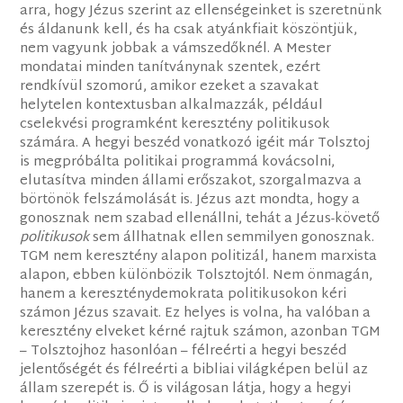
arra, hogy Jézus szerint az ellenségeinket is szeretnünk
és áldanunk kell, és ha csak atyánkfiait köszöntjük,
nem vagyunk jobbak a vámszedőknél. A Mester
mondatai minden tanítványnak szentek, ezért
rendkívül szomorú, amikor ezeket a szavakat
helytelen kontextusban alkalmazzák, például
cselekvési programként keresztény politikusok
számára. A hegyi beszéd vonatkozó igéit már Tolsztoj
is megpróbálta politikai programmá kovácsolni,
elutasítva minden állami erőszakot, szorgalmazva a
börtönök felszámolását is. Jézus azt mondta, hogy a
gonosznak nem szabad ellenállni, tehát a Jézus-követő
politikusok
sem állhatnak ellen semmilyen gonosznak.
TGM nem keresztény alapon politizál, hanem marxista
alapon, ebben különbözik Tolsztojtól. Nem önmagán,
hanem a kereszténydemokrata politikusokon kéri
számon Jézus szavait. Ez helyes is volna, ha valóban a
keresztény elveket kérné rajtuk számon, azonban TGM
– Tolsztojhoz hasonlóan – félreérti a hegyi beszéd
jelentőségét és félreérti a bibliai világképen belül az
állam szerepét is. Ő is világosan látja, hogy a hegyi