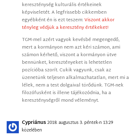
kereszténység kulturális értékeinek
képviseletét. A legfrissebb cikkemben
egyébként én is ezt teszem:
Viszont akkor
tényleg védjük a keresztény értékeket!
TGM-mel azért vagyok kevésbé megengedő,
mert a kormányon nem azt kéri számon, ami
számon kérhető, viszont a kormányon ütve
bennünket, keresztényeket is lehetetlen
pozícióba szorít. Cukik vagyunk, csak az
üzenetünk teljesen alkalmazhatatlan, mert mi a
lélek, nem a test dolgaival törődünk. TGM-nek
filozófusként is illene tájékozódnia, ha a
kereszténységről mond véleményt.
Cypriánus
2018. augusztus 3. péntek-n 13:29
közelében