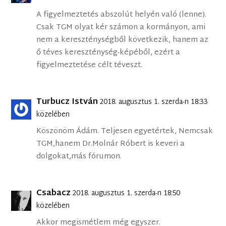
A figyelmeztetés abszolút helyén való (lenne).
Csak TGM olyat kér számon a kormányon, ami
nem a kereszténységből következik, hanem az
ő téves kereszténység-képéből, ezért a
figyelmeztetése célt téveszt.
Turbucz István
2018. augusztus 1. szerda-n 18:33
közelében
Köszönöm Ádám. Teljesen egyetértek, Nemcsak
TGM,hanem Dr.Molnár Róbert is keveri a
dolgokat,más fórumon.
Csabacz
2018. augusztus 1. szerda-n 18:50
közelében
Akkor megismétlem még egyszer.