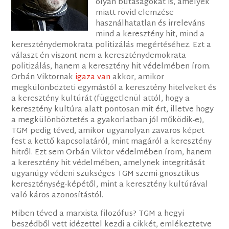
olyan butaságokat is, amelyek
miatt rövid elemzése
használhatatlan és irreleváns
mind a keresztény hit, mind a
kereszténydemokrata politizálás megértéséhez. Ezt a
választ én viszont nem a kereszténydemokrata
politizálás, hanem a keresztény hit védelmében írom.
Orbán Viktornak
igaza van
akkor, amikor
megkülönbözteti egymástól a keresztény hitelveket és
a keresztény kultúrát (függetlenül attól, hogy a
keresztény kultúra alatt pontosan mit ért, illetve hogy
a megkülönböztetés a gyakorlatban jól működik-e),
TGM pedig téved, amikor ugyanolyan zavaros képet
fest a kettő kapcsolatáról, mint magáról a keresztény
hitről. Ezt sem Orbán Viktor védelmében írom, hanem
a keresztény hit védelmében, amelynek integritását
ugyanúgy védeni szükséges TGM szemi-gnosztikus
kereszténység-képétől, mint a keresztény kultúrával
való káros azonosítástól.
Miben téved a marxista filozófus? TGM a hegyi
beszédből vett idézettel kezdi a cikkét, emlékeztetve