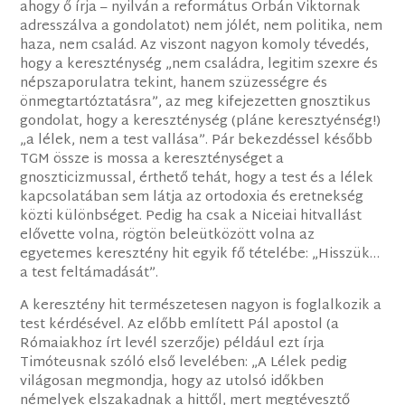
ahogy ő írja – nyilván a református Orbán Viktornak
adresszálva a gondolatot) nem jólét, nem politika, nem
haza, nem család. Az viszont nagyon komoly tévedés,
hogy a kereszténység „nem családra, legitim szexre és
népszaporulatra tekint, hanem szüzességre és
önmegtartóztatásra”, az meg kifejezetten gnosztikus
gondolat, hogy a kereszténység (pláne keresztyénség!)
„a lélek, nem a test vallása”. Pár bekezdéssel később
TGM össze is mossa a kereszténységet a
gnoszticizmussal, érthető tehát, hogy a test és a lélek
kapcsolatában sem látja az ortodoxia és eretnekség
közti különbséget. Pedig ha csak a Niceiai hitvallást
elővette volna, rögtön beleütközött volna az
egyetemes keresztény hit egyik fő tételébe: „Hisszük…
a test feltámadását”.
A keresztény hit természetesen nagyon is foglalkozik a
test kérdésével. Az előbb említett Pál apostol (a
Rómaiakhoz írt levél szerzője) például ezt írja
Timóteusnak szóló első levelében: „A Lélek pedig
világosan megmondja, hogy az utolsó időkben
némelyek elszakadnak a hittől, mert megtévesztő