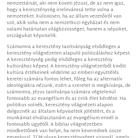
nemzettársát, aki nem követi Jézust, de az nem igaz,
hogy a kereszténység irrelevánssá tette volna a
nemzeteket. Különösen, ha az állam vezetőiről van
szó, akik soha nem a nemzetközi egyházat és nem
valami határtalan világközösséget, hanem a népüket,
országukat képviselik.
Számomra a keresztény tanítványság elsődleges a
keresztény világnézeten alapuló politizáláshoz képest.
A kereszténység pedig elsődleges a keresztény
kultúrához képest. A keresztény világnézetből kinőtt
kultúra értékeinek védelme az emberi együttélés
keretei számára fontos lehet, főleg ha az alternatív
ideológiákra nézünk, ezért a szeretet is megkívánja, de
számomra, Jézus tanítványa számára végtelenül
fontosabb az evangélium és az örök élet kérdése. Ha
politikus volnék, keresztény világnézeti alapon
dolgoznék az általam képviseltek jólétéért, és a
munkámat elválasztanám az evangélium ennél is
fontosabb ügyétől. A bibliai világnézetben
mindkettőnek van helye, ha nem keverednek össze
egymással. TGM olyan kereszténységet vizionál, amely