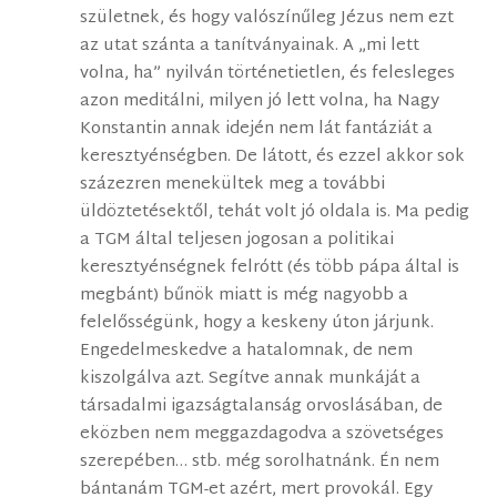
születnek, és hogy valószínűleg Jézus nem ezt
az utat szánta a tanítványainak. A „mi lett
volna, ha” nyilván történetietlen, és felesleges
azon meditálni, milyen jó lett volna, ha Nagy
Konstantin annak idején nem lát fantáziát a
keresztyénségben. De látott, és ezzel akkor sok
százezren menekültek meg a további
üldöztetésektől, tehát volt jó oldala is. Ma pedig
a TGM által teljesen jogosan a politikai
keresztyénségnek felrótt (és több pápa által is
megbánt) bűnök miatt is még nagyobb a
felelősségünk, hogy a keskeny úton járjunk.
Engedelmeskedve a hatalomnak, de nem
kiszolgálva azt. Segítve annak munkáját a
társadalmi igazságtalanság orvoslásában, de
eközben nem meggazdagodva a szövetséges
szerepében… stb. még sorolhatnánk. Én nem
bántanám TGM-et azért, mert provokál. Egy