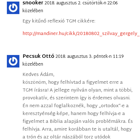
snooker
2018. augusztus 2. csütörtök-n 22:06
közelében
Egy kitűnő reflexió TGM cikkére:
http://mandiner.hu/cikk/20180802_szilvay_gergel
Pecsuk Ottó
2018. augusztus 3. péntek-n 11:19
közelében
Kedves Ádám,
köszönöm, hogy felhívtad a figyelmet erre a
TGM írásra! A jellege nyilván olyan, mint a többi,
provokatív, és szerintem így is érdemes olvasni.
Én nem azzal foglalkoznék, hogy „ortodox”-e a
keresztyénség-képe, hanem hogy felhívja-e a
figyelmet a Biblia alapján valós problémákra. És
felhívja. Arra, amire korábban te is utaltál, hogy
a trón és az oltár nászából torz utódok