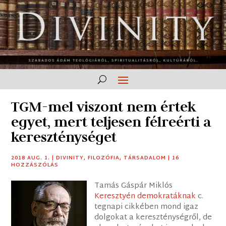
TGM-mel viszont nem értek
egyet, mert teljesen félreérti a
kereszténységet
2018 AUG. 1.
|
DIVINITY
,
FILOZÓFIA
,
TÁRSADALOM
|
16
HOZZÁSZÓLÁS
Tamás Gáspár Miklós
Keresztyén demokratáknak
c.
tegnapi cikkében mond igaz
dolgokat a kereszténységről, de