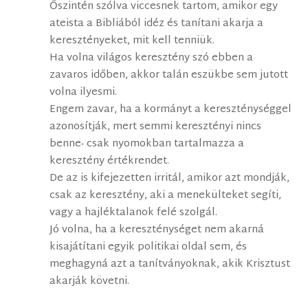
Őszintén szólva viccesnek tartom, amikor egy
ateista a Bibliából idéz és tanítani akarja a
keresztényeket, mit kell tenniük.
Ha volna világos keresztény szó ebben a
zavaros időben, akkor talán eszükbe sem jutott
volna ilyesmi.
Engem zavar, ha a kormányt a kereszténységgel
azonosítják, mert semmi keresztényi nincs
benne- csak nyomokban tartalmazza a
keresztény értékrendet.
De az is kifejezetten irritál, amikor azt mondják,
csak az keresztény, aki a menekülteket segíti,
vagy a hajléktalanok felé szolgál.
Jó volna, ha a kereszténységet nem akarná
kisajátítani egyik politikai oldal sem, és
meghagyná azt a tanítványoknak, akik Krisztust
akarják követni.