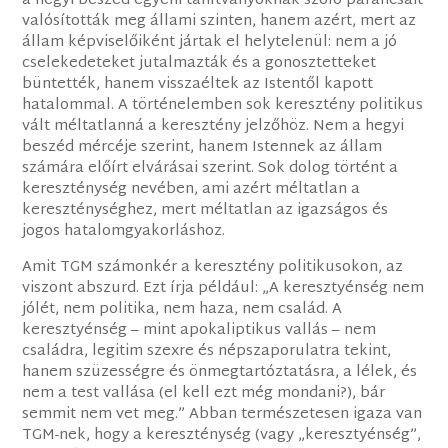
a hegyi beszéd egyéni tanítványoknak szóló parancsait
valósították meg állami szinten, hanem azért, mert az
állam képviselőiként jártak el helytelenül: nem a jó
cselekedeteket jutalmazták és a gonosztetteket
büntették, hanem visszaéltek az Istentől kapott
hatalommal. A történelemben sok keresztény politikus
vált méltatlanná a keresztény jelzőhöz. Nem a hegyi
beszéd mércéje szerint, hanem Istennek az állam
számára előírt elvárásai szerint. Sok dolog történt a
kereszténység nevében, ami azért méltatlan a
kereszténységhez, mert méltatlan az igazságos és
jogos hatalomgyakorláshoz.
Amit TGM számonkér a keresztény politikusokon, az
viszont abszurd. Ezt írja például: „A keresztyénség nem
jólét, nem politika, nem haza, nem család. A
keresztyénség – mint apokaliptikus vallás – nem
családra, legitim szexre és népszaporulatra tekint,
hanem szüzességre és önmegtartóztatásra, a lélek, és
nem a test vallása (el kell ezt még mondani?), bár
semmit nem vet meg.” Abban természetesen igaza van
TGM-nek, hogy a kereszténység (vagy „keresztyénség”,