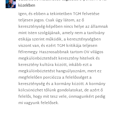
közelében
Igen, és ebben a tekintetben TGM felvetése
teljesen jogos. Csak úgy látom, az ő
kereszténység-képében nincs helye az államnak
mint Isten szolgájának, amely nem a tanítvány
etikája szerint működik, a kereszténységben
viszont van, és ezért TGM kritikája teljesen
félremegy. Hasznosabbnak tartom OV világos
megkülönböztetését keresztény hitelvek és
keresztény kultúra között, inkább ezt a
megkülönböztetést hangsúlyoznám, mert ez
megfelelően porciózza a felelősséget a
kereszténység és a kormány között. A kormány
kölcsönözhet tőlünk gondolatokat, de azért ő
felelős, hogy mit tesz vele, önmagunkért pedig
mi vagyunk felelősek.