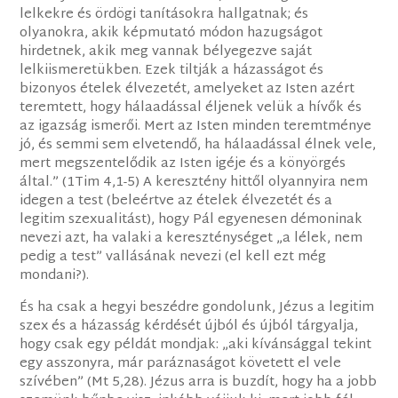
lelkekre és ördögi tanításokra hallgatnak; és
olyanokra, akik képmutató módon hazugságot
hirdetnek, akik meg vannak bélyegezve saját
lelkiismeretükben. Ezek tiltják a házasságot és
bizonyos ételek élvezetét, amelyeket az Isten azért
teremtett, hogy hálaadással éljenek velük a hívők és
az igazság ismerői. Mert az Isten minden teremtménye
jó, és semmi sem elvetendő, ha hálaadással élnek vele,
mert megszentelődik az Isten igéje és a könyörgés
által.” (1Tim 4,1-5) A keresztény hittől olyannyira nem
idegen a test (beleértve az ételek élvezetét és a
legitim szexualitást), hogy Pál egyenesen démoninak
nevezi azt, ha valaki a kereszténységet „a lélek, nem
pedig a test” vallásának nevezi (el kell ezt még
mondani?).
És ha csak a hegyi beszédre gondolunk, Jézus a legitim
szex és a házasság kérdését újból és újból tárgyalja,
hogy csak egy példát mondjak: „aki kívánsággal tekint
egy asszonyra, már paráznaságot követett el vele
szívében” (Mt 5,28). Jézus arra is buzdít, hogy ha a jobb