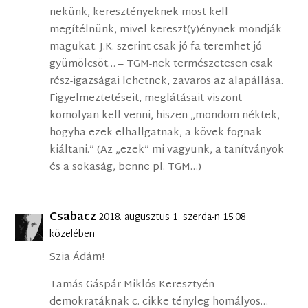
nekünk, keresztényeknek most kell
megítélnünk, mivel kereszt(y)énynek mondják
magukat. J.K. szerint csak jó fa teremhet jó
gyümölcsöt… – TGM-nek természetesen csak
rész-igazságai lehetnek, zavaros az alapállása.
Figyelmeztetéseit, meglátásait viszont
komolyan kell venni, hiszen „mondom néktek,
hogyha ezek elhallgatnak, a kövek fognak
kiáltani.” (Az „ezek” mi vagyunk, a tanítványok
és a sokaság, benne pl. TGM…)
Csabacz
2018. augusztus 1. szerda-n 15:08
közelében
Szia Ádám!
Tamás Gáspár Miklós Keresztyén
demokratáknak c. cikke tényleg homályos…