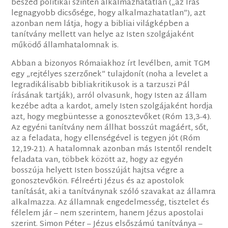
beszéd politikai szinten alkalmazhatatlan („az Írás
legnagyobb dicsősége, hogy alkalmazhatatlan”), azt
azonban nem látja, hogy a bibliai világképben a
tanítvány mellett van helye az Isten szolgájaként
működő államhatalomnak is.
Abban a bizonyos Rómaiakhoz írt levélben, amit TGM
egy „rejtélyes szerzőnek” tulajdonít (noha a levelet a
legradikálisabb bibliakritikusok is a tarzuszi Pál
írásának tartják), arról olvasunk, hogy Isten az állam
kezébe adta a kardot, amely Isten szolgájaként hordja
azt, hogy megbüntesse a gonosztevőket (Róm 13,3-4).
Az egyéni tanítvány nem állhat bosszút magáért, sőt,
az a feladata, hogy ellenségével is tegyen jót (Róm
12,19-21). A hatalomnak azonban más Istentől rendelt
feladata van, többek között az, hogy az egyén
bosszúja helyett Isten bosszúját hajtsa végre a
gonosztevőkön. Félreérti Jézus és az apostolok
tanítását, aki a tanítványnak szóló szavakat az államra
alkalmazza. Az államnak engedelmesség, tisztelet és
félelem jár – nem szerintem, hanem Jézus apostolai
szerint. Simon Péter – Jézus elsőszámú tanítványa –