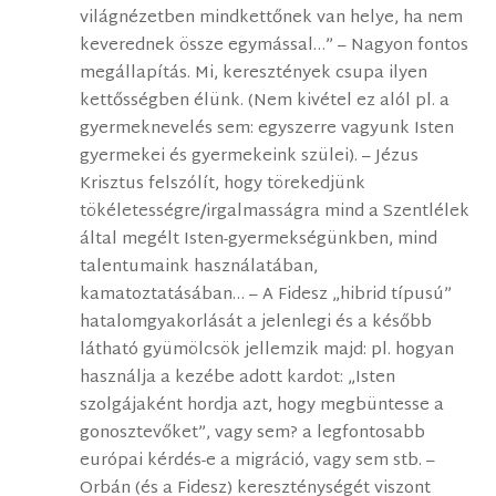
világnézetben mindkettőnek van helye, ha nem
keverednek össze egymással…” – Nagyon fontos
megállapítás. Mi, keresztények csupa ilyen
kettősségben élünk. (Nem kivétel ez alól pl. a
gyermeknevelés sem: egyszerre vagyunk Isten
gyermekei és gyermekeink szülei). – Jézus
Krisztus felszólít, hogy törekedjünk
tökéletességre/irgalmasságra mind a Szentlélek
által megélt Isten-gyermekségünkben, mind
talentumaink használatában,
kamatoztatásában… – A Fidesz „hibrid típusú”
hatalomgyakorlását a jelenlegi és a később
látható gyümölcsök jellemzik majd: pl. hogyan
használja a kezébe adott kardot: „Isten
szolgájaként hordja azt, hogy megbüntesse a
gonosztevőket”, vagy sem? a legfontosabb
európai kérdés-e a migráció, vagy sem stb. –
Orbán (és a Fidesz) kereszténységét viszont