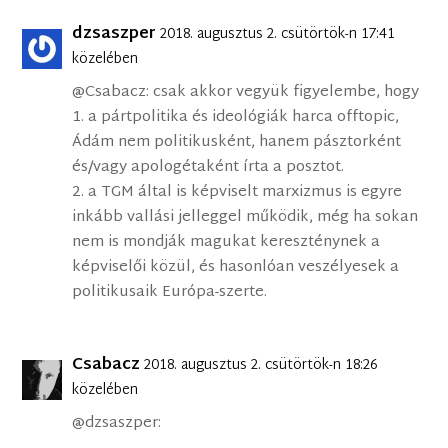
dzsaszper
2018. augusztus 2. csütörtök-n 17:41
közelében
@Csabacz: csak akkor vegyük figyelembe, hogy
1. a pártpolitika és ideológiák harca offtopic,
Ádám nem politikusként, hanem pásztorként
és/vagy apologétaként írta a posztot.
2. a TGM által is képviselt marxizmus is egyre
inkább vallási jelleggel működik, még ha sokan
nem is mondják magukat kereszténynek a
képviselői közül, és hasonlóan veszélyesek a
politikusaik Európa-szerte.
Csabacz
2018. augusztus 2. csütörtök-n 18:26
közelében
@dzsaszper: