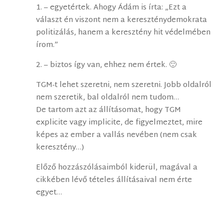
1. – egyetértek. Ahogy Ádám is írta: „Ezt a
választ én viszont nem a kereszténydemokrata
politizálás, hanem a keresztény hit védelmében
írom.”
2. – biztos így van, ehhez nem értek. 🙂
TGM-t lehet szeretni, nem szeretni. Jobb oldalról
nem szeretik, bal oldalról nem tudom…
De tartom azt az állításomat, hogy TGM
explicite vagy implicite, de figyelmeztet, mire
képes az ember a vallás nevében (nem csak
keresztény…)
Előző hozzászólásaimból kiderül, magával a
cikkében lévő tételes állításaival nem érte
egyet…