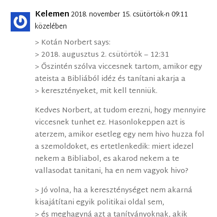
Kelemen
2018. november 15. csütörtök-n 09:11
közelében
> Kotán Norbert says:
> 2018. augusztus 2. csütörtök – 12:31
> Őszintén szólva viccesnek tartom, amikor egy
ateista a Bibliából idéz és tanítani akarja a
> keresztényeket, mit kell tenniük.
Kedves Norbert, at tudom erezni, hogy mennyire
viccesnek tunhet ez. Hasonlokeppen azt is
aterzem, amikor esetleg egy nem hivo huzza fol
a szemoldoket, es ertetlenkedik: miert idezel
nekem a Bibliabol, es akarod nekem a te
vallasodat tanitani, ha en nem vagyok hivo?
> Jó volna, ha a kereszténységet nem akarná
kisajátítani egyik politikai oldal sem,
> és meghagyná azt a tanítványoknak, akik