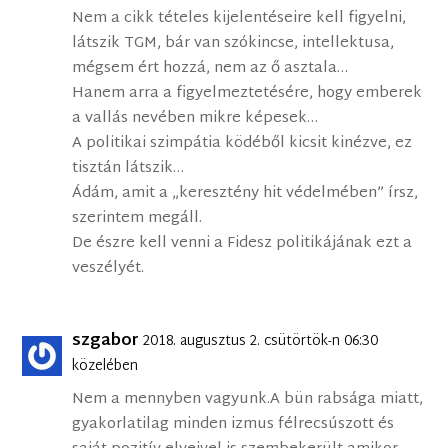
Nem a cikk tételes kijelentéseire kell figyelni,
látszik TGM, bár van szókincse, intellektusa,
mégsem ért hozzá, nem az ő asztala…
Hanem arra a figyelmeztetésére, hogy emberek
a vallás nevében mikre képesek…
A politikai szimpátia ködéből kicsit kinézve, ez
tisztán látszik…
Ádám, amit a „keresztény hit védelmében” írsz,
szerintem megáll.
De észre kell venni a Fidesz politikájának ezt a
veszélyét.
szgabor
2018. augusztus 2. csütörtök-n 06:30
közelében
Nem a mennyben vagyunk.A bün rabsága miatt,
gyakorlatilag minden izmus félrecsúszott és