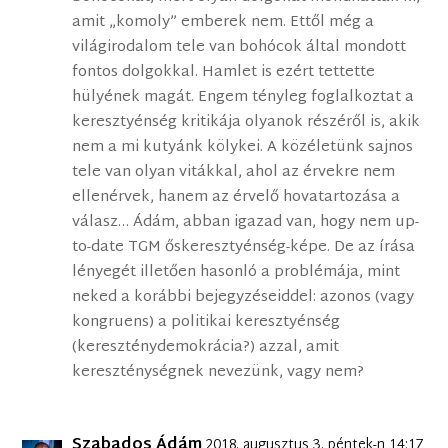
amit „komoly” emberek nem. Ettől még a
világirodalom tele van bohócok által mondott
fontos dolgokkal. Hamlet is ezért tettette
hülyének magát. Engem tényleg foglalkoztat a
keresztyénség kritikája olyanok részéről is, akik
nem a mi kutyánk kölykei. A közéletünk sajnos
tele van olyan vitákkal, ahol az érvekre nem
ellenérvek, hanem az érvelő hovatartozása a
válasz… Ádám, abban igazad van, hogy nem up-
to-date TGM őskeresztyénség-képe. De az írása
lényegét illetően hasonló a problémája, mint
neked a korábbi bejegyzéseiddel: azonos (vagy
kongruens) a politikai keresztyénség
(kereszténydemokrácia?) azzal, amit
kereszténységnek nevezünk, vagy nem?
Szabados Ádám
2018. augusztus 3. péntek-n 14:17