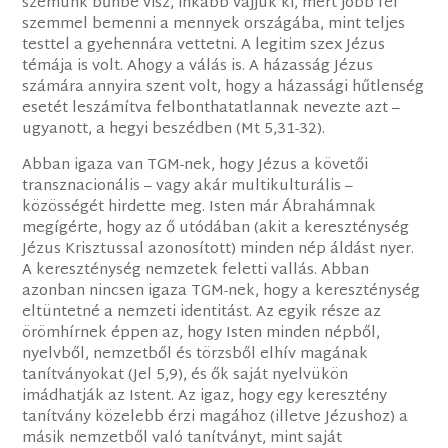
szemünk bűnbe visz, inkább vájjuk ki, mert jobb fél
szemmel bemenni a mennyek országába, mint teljes
testtel a gyehennára vettetni. A legitim szex Jézus
témája is volt. Ahogy a válás is. A házasság Jézus
számára annyira szent volt, hogy a házassági hűtlenség
esetét leszámítva felbonthatatlannak nevezte azt –
ugyanott, a hegyi beszédben (Mt 5,31-32).
Abban igaza van TGM-nek, hogy Jézus a követői
transznacionális – vagy akár multikulturális –
közösségét hirdette meg. Isten már Ábrahámnak
megígérte, hogy az ő utódában (akit a kereszténység
Jézus Krisztussal azonosított) minden nép áldást nyer.
A kereszténység nemzetek feletti vallás. Abban
azonban nincsen igaza TGM-nek, hogy a kereszténység
eltüntetné a nemzeti identitást. Az egyik része az
örömhírnek éppen az, hogy Isten minden népből,
nyelvből, nemzetből és törzsből elhív magának
tanítványokat (Jel 5,9), és ők saját nyelvükön
imádhatják az Istent. Az igaz, hogy egy keresztény
tanítvány közelebb érzi magához (illetve Jézushoz) a
másik nemzetből való tanítványt, mint saját