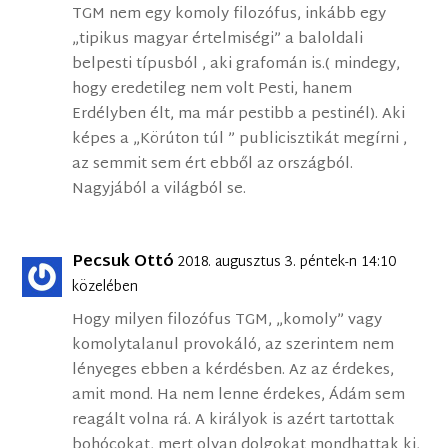
TGM nem egy komoly filozófus, inkább egy
„tipikus magyar értelmiségi” a baloldali
belpesti típusból , aki grafomán is.( mindegy,
hogy eredetileg nem volt Pesti, hanem
Erdélyben élt, ma már pestibb a pestinél). Aki
képes a „Körúton túl ” publicisztikát megírni ,
az semmit sem ért ebből az országból.
Nagyjából a világból se.
Pecsuk Ottó
2018. augusztus 3. péntek-n 14:10
közelében
Hogy milyen filozófus TGM, „komoly” vagy
komolytalanul provokáló, az szerintem nem
lényeges ebben a kérdésben. Az az érdekes,
amit mond. Ha nem lenne érdekes, Ádám sem
reagált volna rá. A királyok is azért tartottak
bohócokat, mert olyan dolgokat mondhattak ki,