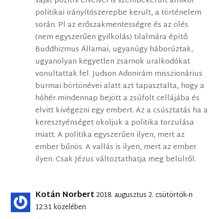
saját pozitív elveivel is szembekerült amikor
politikai irányítószerepbe került, a történelem
során. Pl az erőszakmentességre és az ölés
(nem egyszerűen gyilkolás) tilalmára építő
Buddhizmus Államai, ugyanúgy háborúztak,
ugyanolyan kegyetlen zsarnok uralkodókat
vonultattak fel. Judson Adonirám misszionárius
burmai börtönévei alatt azt tapasztalta, hogy a
hóhér mindennap bejött a zsúfolt cellájába és
elvitt kivégezni egy embert. Az a csúsztatás ha a
keresztyénséget okoljuk a politika torzulása
miatt. A politika egyszerűen ilyen, mert az
ember bűnös. A vallás is ilyen, mert az ember
ilyen. Csak Jézus változtathatja meg belülről.
Kotán Norbert
2018. augusztus 2. csütörtök-n
12:31 közelében