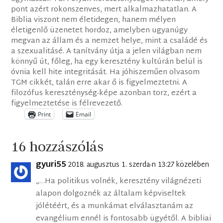
pont azért rokonszenves, mert alkalmazhatatlan. A
Biblia viszont nem életidegen, hanem mélyen
életigenlő üzenetet hordoz, amelyben ugyanúgy
megvan az állam és a nemzet helye, mint a családé és
a szexualitásé. A tanítvány útja a jelen világban nem
könnyű út, főleg, ha egy keresztény kultúrán belül is
óvnia kell hite integritását. Ha jóhiszeműen olvasom
TGM cikkét, talán erre akar ő is figyelmeztetni. A
filozófus kereszténység-képe azonban torz, ezért a
figyelmeztetése is félrevezető.
Print
Email
16 hozzászólás
gyuri55
2018. augusztus 1. szerda-n 13:27 közelében
„…Ha politikus volnék, keresztény világnézeti
alapon dolgoznék az általam képviseltek
jólétéért, és a munkámat elválasztanám az
evangélium ennél is fontosabb ügyétől. A bibliai