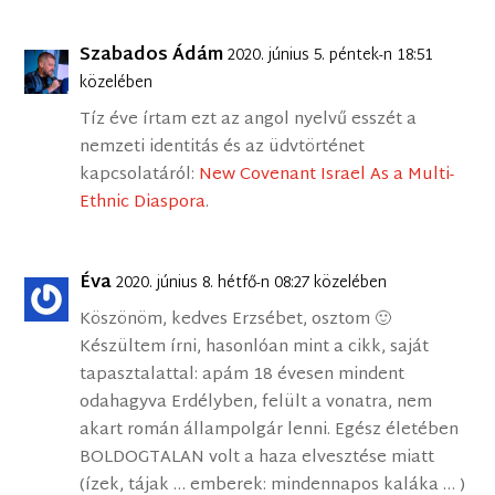
Szabados Ádám
2020. június 5. péntek-n 18:51
közelében
Tíz éve írtam ezt az angol nyelvű esszét a
nemzeti identitás és az üdvtörténet
kapcsolatáról:
New Covenant Israel As a Multi-
Ethnic Diaspora
.
Éva
2020. június 8. hétfő-n 08:27 közelében
Köszönöm, kedves Erzsébet, osztom 🙂
Készültem írni, hasonlóan mint a cikk, saját
tapasztalattal: apám 18 évesen mindent
odahagyva Erdélyben, felült a vonatra, nem
akart román állampolgár lenni. Egész életében
BOLDOGTALAN volt a haza elvesztése miatt
(ízek, tájak … emberek: mindennapos kaláka … )