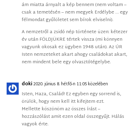
ám miatta árnyalt a kép bennem (nem voltam –
csak a temetésén – nem megyek Erdélybe … egy
félmondat gyűlöletet sem bírok elviselni).
A nemzetről a zsidó nép története üzen: kétezer
év után FÖLDJÜKRE tértek vissza (mi könnyen
vagyunk okosak ez ügyben 1948 után). Az ÚR
Isten nemzeteket akart ahogy családokat akart,
nem mindent bele egy olvasztótégelybe.
doki
2020. június 8. hétfő-n 11:05 közelében
Isten, Haza, Család! Ez egyben egy sorrend is,
örülök, hogy nem kell itt kifejtem ezt.
Mellette köszönöm az összes írást –
hozzászólást amit ezen oldal összegyűjt. Hálás
vagyok érte.