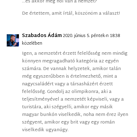
…és akkor még hol van a nemzet?
De értettem, amit írtál, köszönöm a választ!
Szabados Ádám
2020. június 5. péntek-n 18:38
közelében
Igen, a nemzetért érzett felelősség nem mindig
könnyen megragadható kategória az egyén
számára. De vannak helyzetek, amikor talán
még egyszerűbben is értelmezhető, mint a
nagycsaládért vagy a társasházért érzett
felelősség. Gondolj az olimpikonra, aki a
teljesítményével a nemzetét képviseli, vagy a
turistára, aki szégyelli, amikor egy másik
magyar bunkón viselkedik, noha nem érez ilyen
szégyent, amikor egy brit vagy egy román
viselkedik ugyanúgy.