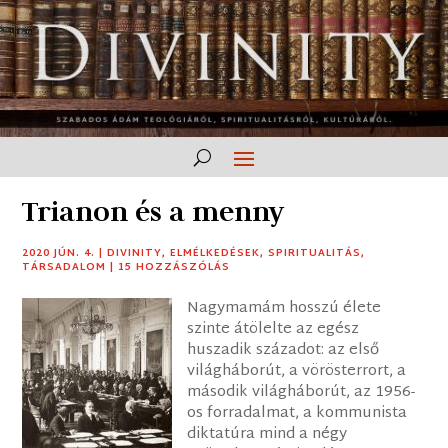
Trianon és a menny
2020 JÚN. 4.
|
DIVINITY
,
ELMÉLKEDÉSEK
,
SPIRITUALITÁS
,
TÁRSADALOM
|
15 HOZZÁSZÓLÁS
Nagymamám hosszú élete
szinte átölelte az egész
huszadik századot: az első
világháborút, a vörösterrort, a
második világháborút, az 1956-
os forradalmat, a kommunista
diktatúra mind a négy