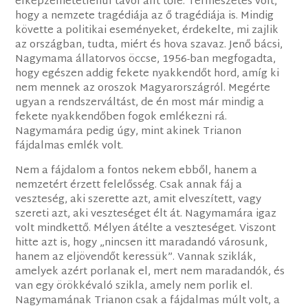
elképzelhetetlenül távol állt tőle. Természetes volt,
hogy a nemzete tragédiája az ő tragédiája is. Mindig
követte a politikai eseményeket, érdekelte, mi zajlik
az országban, tudta, miért és hova szavaz. Jenő bácsi,
Nagymama állatorvos öccse, 1956-ban megfogadta,
hogy egészen addig fekete nyakkendőt hord, amíg ki
nem mennek az oroszok Magyarországról. Megérte
ugyan a rendszerváltást, de én most már mindig a
fekete nyakkendőben fogok emlékezni rá.
Nagymamára pedig úgy, mint akinek Trianon
fájdalmas emlék volt.
Nem a fájdalom a fontos nekem ebből, hanem a
nemzetért érzett felelősség. Csak annak fáj a
veszteség, aki szerette azt, amit elveszített, vagy
szereti azt, aki veszteséget élt át. Nagymamára igaz
volt mindkettő. Mélyen átélte a veszteséget. Viszont
hitte azt is, hogy „nincsen itt maradandó városunk,
hanem az eljövendőt keressük”. Vannak sziklák,
amelyek azért porlanak el, mert nem maradandók, és
van egy örökkévaló szikla, amely nem porlik el.
Nagymamának Trianon csak a fájdalmas múlt volt, a