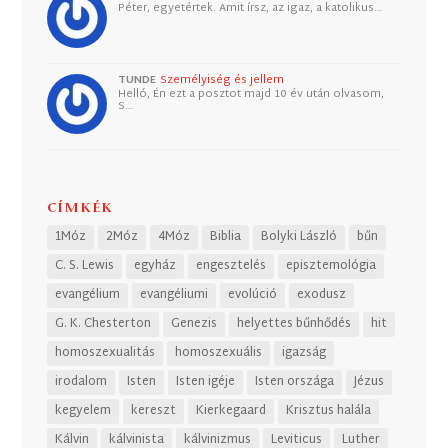
Péter, egyetértek. Amit írsz, az igaz, a katolikus…
TUNDE
Személyiség és jellem
Helló, Én ezt a posztot majd 10 év után olvasom,
S…
CÍMKÉK
1Móz
2Móz
4Móz
Biblia
Bolyki László
bűn
C. S. Lewis
egyház
engesztelés
episztemológia
evangélium
evangéliumi
evolúció
exodusz
G. K. Chesterton
Genezis
helyettes bűnhődés
hit
homoszexualitás
homoszexuális
igazság
irodalom
Isten
Isten igéje
Isten országa
Jézus
kegyelem
kereszt
Kierkegaard
Krisztus halála
Kálvin
kálvinista
kálvinizmus
Leviticus
Luther