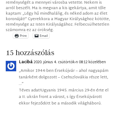
reménységét a mennyei városba vetette. Nekem is
arról beszélt. Ma is megvan a kis igekártya, amit tőle
kaptam: „Légy hű mindhalálig, és néked adom az élet
koronáját!” Gyerekkora a Magyar Királysághoz kötötte,
reménysége az Isten Királyságához. Felbecsülhetetlen
számomra ez az örökség.
Print
Email
15 hozzászólás
Lacibá
2020. június 4. csütörtök-n 08:12 közelében
„Amikor 1944-ben Érsekújvár – ahol nagyapám
tanárként dolgozott – Csehszlovákia része lett,
…”
Téves adat!Ugyanis 1945. március 29-én érte el
a II. ukrán front a várost, s így Érsekújvárott
ekkor fejeződött be a második világháború.