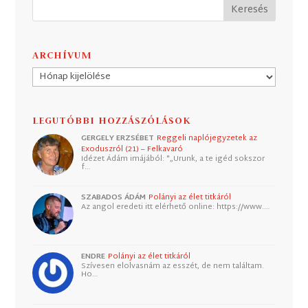
ARCHÍVUM
Archívum
LEGUTÓBBI HOZZÁSZÓLÁSOK
GERGELY ERZSÉBET
Reggeli naplójegyzetek az
Exoduszról (21) – Felkavaró
Idézet Ádám imájából: "„Urunk, a te igéd sokszor
f…
SZABADOS ÁDÁM
Polányi az élet titkáról
Az angol eredeti itt elérhető online: https://www.…
ENDRE
Polányi az élet titkáról
Szívesen elolvasnám az esszét, de nem találtam.
Ho…