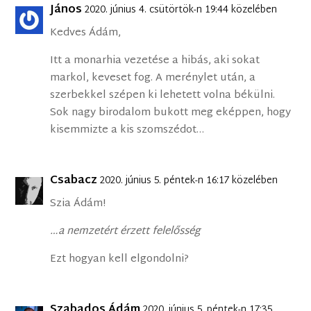
János
2020. június 4. csütörtök-n 19:44 közelében
Kedves Ádám,
Itt a monarhia vezetése a hibás, aki sokat
markol, keveset fog. A merénylet után, a
szerbekkel szépen ki lehetett volna békülni.
Sok nagy birodalom bukott meg eképpen, hogy
kisemmizte a kis szomszédot…
Csabacz
2020. június 5. péntek-n 16:17 közelében
Szia Ádám!
…a nemzetért érzett felelősség
Ezt hogyan kell elgondolni?
Szabados Ádám
2020. június 5. péntek-n 17:35