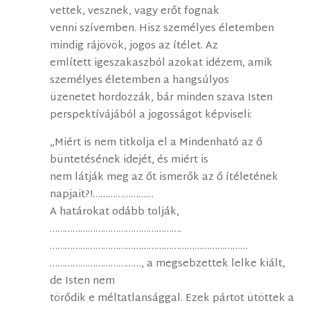
vettek, vesznek, vagy erőt fognak
venni szívemben. Hisz személyes életemben
mindig rájövök, jogos az ítélet. Az
említett igeszakaszból azokat idézem, amik
személyes életemben a hangsúlyos
üzenetet hordozzák, bár minden szava Isten
perspektívájából a jogosságot képviseli:
„Miért is nem titkolja el a Mindenható az ő
büntetésének idejét, és miért is
nem látják meg az őt ismerők az ő ítéletének
napjait?!……………………
A határokat odább tolják,
…………………………………………….
……………………………………………………………………
………………………………, a megsebzettek lelke kiált,
de Isten nem
törődik e méltatlansággal. Ezek pártot ütöttek a