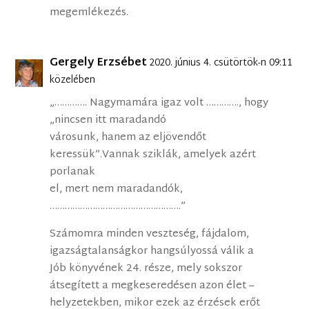
megemlékezés.
Gergely Erzsébet
2020. június 4. csütörtök-n 09:11
közelében
„…………. Nagymamára igaz volt …………., hogy
„nincsen itt maradandó
városunk, hanem az eljövendőt
keressük”.Vannak sziklák, amelyek azért
porlanak
el, mert nem maradandók,
…………………………………………….”
Számomra minden veszteség, fájdalom,
igazságtalanságkor hangsúlyossá válik a
Jób könyvének 24. része, mely sokszor
átsegített a megkeseredésen azon élet –
helyzetekben, mikor ezek az érzések erőt