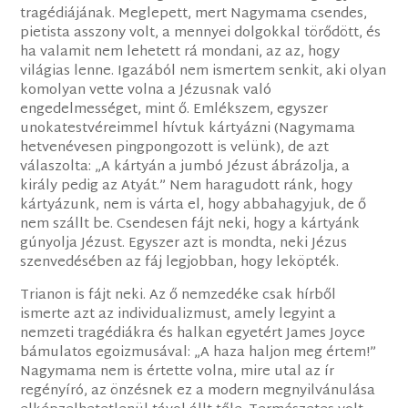
tragédiájának. Meglepett, mert Nagymama csendes,
pietista asszony volt, a mennyei dolgokkal törődött, és
ha valamit nem lehetett rá mondani, az az, hogy
világias lenne. Igazából nem ismertem senkit, aki olyan
komolyan vette volna a Jézusnak való
engedelmességet, mint ő. Emlékszem, egyszer
unokatestvéreimmel hívtuk kártyázni (Nagymama
hetvenévesen pingpongozott is velünk), de azt
válaszolta: „A kártyán a jumbó Jézust ábrázolja, a
király pedig az Atyát.” Nem haragudott ránk, hogy
kártyázunk, nem is várta el, hogy abbahagyjuk, de ő
nem szállt be. Csendesen fájt neki, hogy a kártyánk
gúnyolja Jézust. Egyszer azt is mondta, neki Jézus
szenvedésében az fáj legjobban, hogy leköpték.
Trianon is fájt neki. Az ő nemzedéke csak hírből
ismerte azt az individualizmust, amely legyint a
nemzeti tragédiákra és halkan egyetért James Joyce
bámulatos egoizmusával: „A haza haljon meg értem!”
Nagymama nem is értette volna, mire utal az ír
regényíró, az önzésnek ez a modern megnyilvánulása