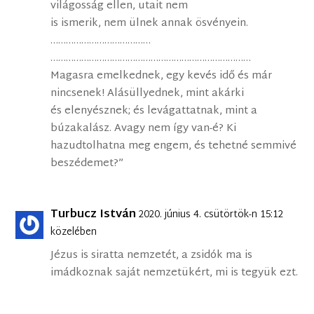
világosság ellen, utait nem
is ismerik, nem ülnek annak ösvényein.
…………………………………
……………………………………………………………………
Magasra emelkednek, egy kevés idő és már
nincsenek! Alásüllyednek, mint akárki
és elenyésznek; és levágattatnak, mint a
búzakalász. Avagy nem így van-é? Ki
hazudtolhatna meg engem, és tehetné semmivé
beszédemet?”
Turbucz István
2020. június 4. csütörtök-n 15:12
közelében
Jézus is siratta nemzetét, a zsidók ma is
imádkoznak saját nemzetükért, mi is tegyük ezt.