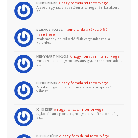
BENCHMARK
A nagy forradalmi terror vége
A svéd egyház alapvetően államegyházi karakterű
an…
SZILÁGYI JÓZSEF
Rembrandt: A tékozló fiú
hazatérése
"Valamennyien tékozló fiúk vagyunk azzal a
különbs…
MENYHÁRT MIKLÓS
A nagy forradalmi terror vége
Mindazonáltal egy protestáns gyülekezetben adott
d…
BENCHMARK
A nagy forradalmi terror vége
"amikor egy felekezet hivatalosan püspökké
választ…
X. JÓZSEF
A nagy forradalmi terror vége
A „költő” arra gondolt, hogy alapvető különbség
va…
KERESZTÉNY
A nagy forradalmi terror vége