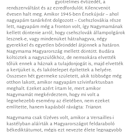
gyötrelmes évtizedét, a
rendszerváltást és az ezredfordulót. Kilencvenöt
évesen halt meg. Amikor 1945-ben Érsekújvár – ahol
nagyapám tanárként dolgozott – Csehszlovákia része
lett, nagyapám még a fronton volt, így Nagymamának
kellett döntenie arról, hogy csehszlovák állampolgárok
lesznek-e, vagy mindenüket hátrahagyva, négy
gyerekkel és egyetlen bőrönddel átjönnek a határon.
Nagymama Magyarország mellett döntött. Budára
költöztek a nagyszülőkhöz, de nemsokára elvették
tőlük ennek a háznak a tulajdonjogát is, majd elvették
a kertjüket is, és lakótelepet építettek a helyére.
Összesen hét gyermeke született, akik többsége még
otthon lakott, amikor nagyapám szívinfarktusban
meghalt. Ezeket azért írtam le, mert amikor
Nagymamát megkérdeztem, hogy mi volt a
legnehezebb esemény az életében, nem ezeket
említette, hanem kapásból rávágta:
Trianon
.
Nagymama csak tízéves volt, amikor a Versailles-i
kastélyban aláírták a Magyarországot feldaraboló
békediktátumot, mégis ezt nevezte élete legnagyobb