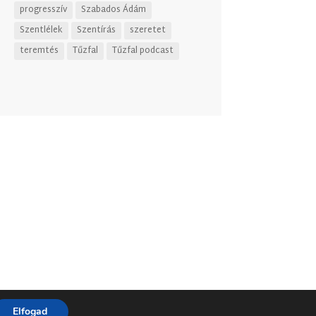
progresszív
Szabados Ádám
Szentlélek
Szentírás
szeretet
teremtés
Tűzfal
Tűzfal podcast
Elfogad