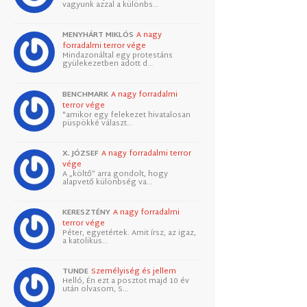
vagyunk azzal a különbs…
MENYHÁRT MIKLÓS
A nagy
forradalmi terror vége
Mindazonáltal egy protestáns
gyülekezetben adott d…
BENCHMARK
A nagy forradalmi
terror vége
"amikor egy felekezet hivatalosan
püspökké választ…
X. JÓZSEF
A nagy forradalmi terror
vége
A „költő” arra gondolt, hogy
alapvető különbség va…
KERESZTÉNY
A nagy forradalmi
terror vége
Péter, egyetértek. Amit írsz, az igaz,
a katolikus…
TUNDE
Személyiség és jellem
Helló, Én ezt a posztot majd 10 év
után olvasom, S…