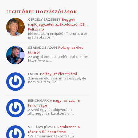
LEGUTÓBBI HOZZÁSZÓLÁSOK
GERGELY ERZSÉBET
Reggeli
naplójegyzetek az Exoduszról (21) –
Felkavaró
Idézet Ádám imájából: "„Urunk, a te
igéd sokszor f…
SZABADOS ÁDÁM
Polányi az élet
titkáról
Az angol eredeti itt elérhető online:
https://www.…
ENDRE
Polányi az élet titkáról
Szívesen elolvasnám az esszét, de
nem találtam. Ho…
BENCHMARK
A nagy forradalmi
terror vége
A svéd egyház alapvetően
államegyházi karakterű an…
SZILÁGYI JÓZSEF
Rembrandt: A
tékozló fiú hazatérése
"Valamennyien tékozló fiúk