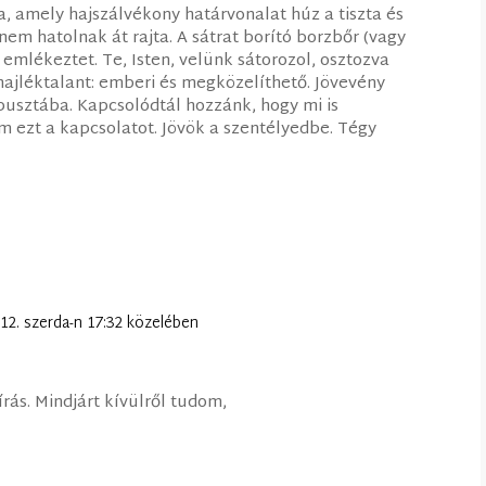
, amely hajszálvékony határvonalat húz a tiszta és
nem hatolnak át rajta. A sátrat borító borzbőr (vagy
emlékeztet. Te, Isten, velünk sátorozol, osztozva
hajléktalant: emberi és megközelíthető. Jövevény
a pusztába. Kapcsolódtál hozzánk, hogy mi is
 ezt a kapcsolatot. Jövök a szentélyedbe. Tégy
 12. szerda-n 17:32 közelében
rás. Mindjárt kívülről tudom,