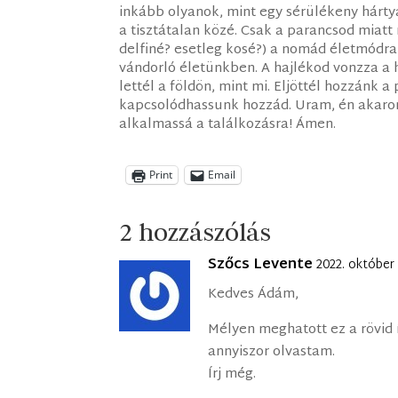
inkább olyanok, mint egy sérülékeny hártya
a tisztátalan közé. Csak a parancsod miatt 
delfiné? esetleg kosé?) a nomád életmódra 
vándorló életünkben. A hajlékod vonzza a 
lettél a földön, mint mi. Eljöttél hozzánk 
kapcsolódhassunk hozzád. Uram, én akarom
alkalmassá a találkozásra! Ámen.
Print
Email
2 hozzászólás
Szőcs Levente
2022. október
Kedves Ádám,
Mélyen meghatott ez a rövid í
annyiszor olvastam.
Írj még.