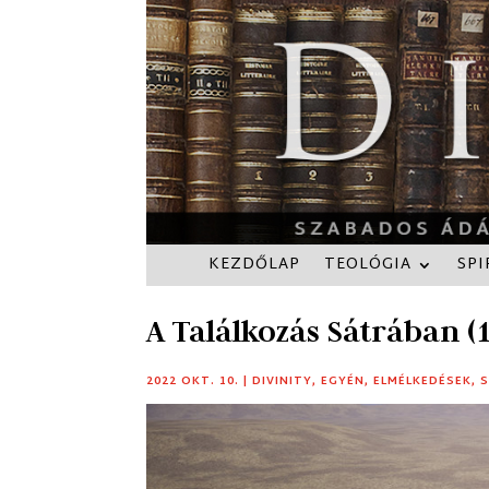
KEZDŐLAP
TEOLÓGIA
SPI
A Találkozás Sátrában (1
2022 OKT. 10.
|
DIVINITY
,
EGYÉN
,
ELMÉLKEDÉSEK
,
S