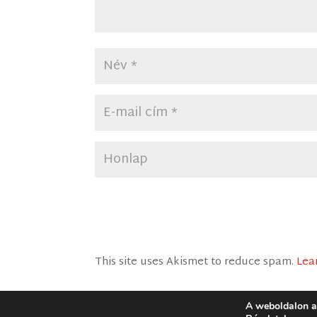
This site uses Akismet to reduce spam.
Lea
A weboldalon a
Dizájn:
Elegant Themes
| Motor:
WordP