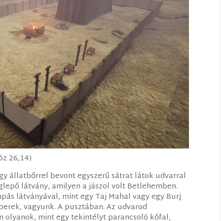
óz 26,14)
y állatbőrrel bevont egyszerű sátrat látok udvarral
glepő látvány, amilyen a jászol volt Betlehemben.
s látványával, mint egy Taj Mahal vagy egy Burj
mberek, vagyunk. A pusztában. Az udvarod
 olyanok, mint egy tekintélyt parancsoló kőfal,