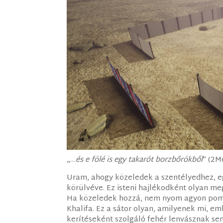
„…
és e fölé is egy takarót borzbőrökből
” (2M
Uram, ahogy közeledek a szentélyedhez, eg
körülvéve. Ez isteni hajlékodként olyan me
Ha közeledek hozzá, nem nyom agyon pompá
Khalifa. Ez a sátor olyan, amilyenek mi, e
kerítéseként szolgáló fehér lenvásznak sem