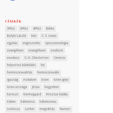
CÍMKÉK
1Móz
2Móz
4Móz
Biblia
Bolyki László
bűn
C. S. Lewis
egyház
engesztelés
episztemológia
evangélium
evangéliumi
evolúció
exodusz
G. K. Chesterton
Genezis
helyettes bűnhődés
hit
homoszexualitás
homoszexuális
igazság
irodalom
Isten
Isten igéje
Isten országa
Jézus
kegyelem
kereszt
Kierkegaard
Krisztus halála
Kálvin
kálvinista
kálvinizmus
Leviticus
Luther
megváltás
Numeri