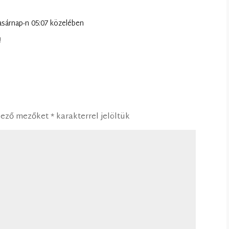
vasárnap-n 05:07 közelében
!
lező mezőket
*
karakterrel jelöltük