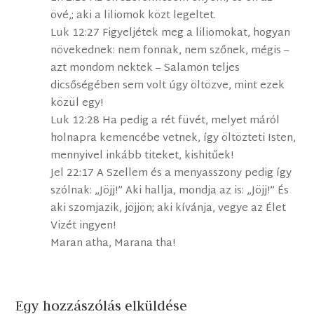
övé,; aki a liliomok közt legeltet.
Luk 12:27 Figyeljétek meg a liliomokat, hogyan
növekednek: nem fonnak, nem szőnek, mégis –
azt mondom nektek – Salamon teljes
dicsőségében sem volt úgy öltözve, mint ezek
közül egy!
Luk 12:28 Ha pedig a rét füvét, melyet máról
holnapra kemencébe vetnek, így öltözteti Isten,
mennyivel inkább titeket, kishitűek!
Jel 22:17 A Szellem és a menyasszony pedig így
szólnak: „Jöjj!” Aki hallja, mondja az is: „Jöjj!” És
aki szomjazik, jöjjön; aki kívánja, vegye az Élet
Vizét ingyen!
Maran atha, Marana tha!
Egy hozzászólás elküldése