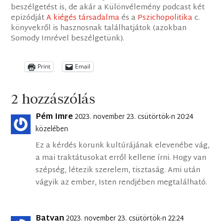
beszélgetést is, de akár a Különvélemény podcast két
epizódját
A kiégés társadalma
és a
Pszichopolitika
c.
könyvekről is hasznosnak találhatjátok (azokban
Somody Imrével beszélgetünk).
Print
Email
2 hozzászólás
Pém Imre
2023. november 23. csütörtök-n 20:24
közelében
Ez a kérdés korunk kultúrájának elevenébe vág,
a mai traktátusokat erről kellene írni. Hogy van
szépség, létezik szerelem, tisztaság. Ami után
vágyik az ember, Isten rendjében megtalálható.
Batvan
2023. november 23. csütörtök-n 22:24