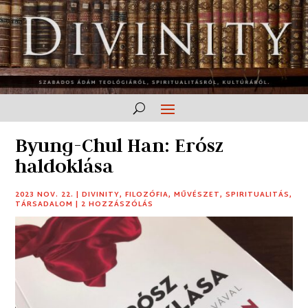
Byung-Chul Han: Erósz
haldoklása
2023 NOV. 22.
|
DIVINITY
,
FILOZÓFIA
,
MŰVÉSZET
,
SPIRITUALITÁS
,
TÁRSADALOM
|
2 HOZZÁSZÓLÁS