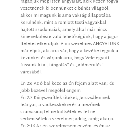
ragadjuk meg Isten angyalait, akik kézen fogva
vezetnének ki bennünket e bűnös világból,
akkor mi magunk is ama vakság állapotába
kerülnénk, mint a romlott testi vágyakkal
hajtott szodomaiak, amely által már nincs
kimenekülésre való lehetőségünk, hogy a jogos
ítéletet elkerüljük. A mi szerelmes ANGYALUNK
már eljött, aki arra vár, hogy a kezébe tegyük a
kezünket és várjunk arra, hogy Vele együtt
fussunk ki a „Lángolás” és „Alámerülés”
városából.
Én 2:6 Az ő bal keze az én fejem alatt van,; és
jobb kezével megölel engem.
Én 2:7 Kényszerítlek titeket, Jeruzsálemnek
leányai,; a vadkecskékre és a mezőnek
szarvasira:; fel ne költsétek és fel ne
serkentsétek a szerelmet; addig, amíg akarja.
Én 2:16 Az én szerelmesem enyém, és én az