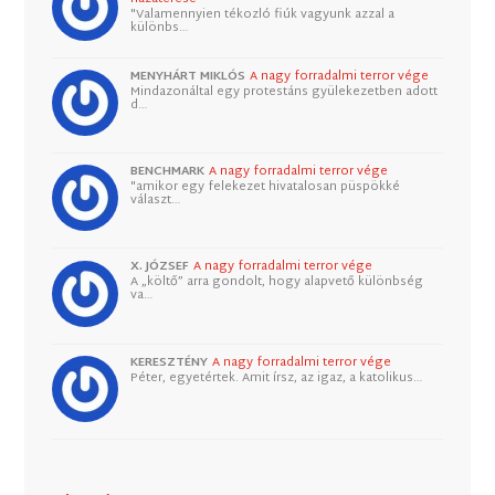
"Valamennyien tékozló fiúk vagyunk azzal a
különbs…
MENYHÁRT MIKLÓS
A nagy forradalmi terror vége
Mindazonáltal egy protestáns gyülekezetben adott
d…
BENCHMARK
A nagy forradalmi terror vége
"amikor egy felekezet hivatalosan püspökké
választ…
X. JÓZSEF
A nagy forradalmi terror vége
A „költő” arra gondolt, hogy alapvető különbség
va…
KERESZTÉNY
A nagy forradalmi terror vége
Péter, egyetértek. Amit írsz, az igaz, a katolikus…