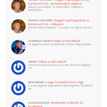
Exoduszról (22) – Keménység és irgalom
Idézet a posztból: "A mai ember fejében a
keménysé…
GERGELY ERZSÉBET
Reggeli naplójegyzetek az
Exoduszról (21) – Felkavaró
Idézet Ádám imájából: "„Urunk, a te igéd sokszor
f…
SZABADOS ÁDÁM
Polányi az élet titkáról
Az angol eredeti itt elérhető online: https://www.…
ENDRE
Polányi az élet titkáról
Szívesen elolvasnám az esszét, de nem találtam.
Ho…
BENCHMARK
A nagy forradalmi terror vége
A svéd egyház alapvetően államegyházi karakterű
an…
SZILÁGYI JÓZSEF
Rembrandt: A tékozló fiú
hazatérése