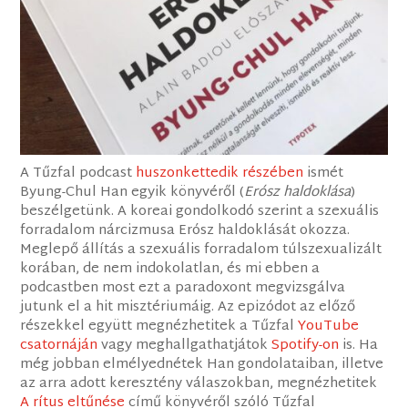
A Tűzfal podcast
huszonkettedik részében
ismét
Byung-Chul Han egyik könyvéről (
Erósz haldoklása
)
beszélgetünk. A koreai gondolkodó szerint a szexuális
forradalom nárcizmusa Erósz haldoklását okozza.
Meglepő állítás a szexuális forradalom túlszexualizált
korában, de nem indokolatlan, és mi ebben a
podcastben most ezt a paradoxont megvizsgálva
jutunk el a hit misztériumáig. Az epizódot az előző
részekkel együtt megnézhetitek a Tűzfal
YouTube
csatornáján
vagy meghallgathatjátok
Spotify-on
is. Ha
még jobban elmélyednétek Han gondolataiban, illetve
az arra adott keresztény válaszokban, megnézhetitek
A rítus eltűnése
című könyvéről szóló Tűzfal