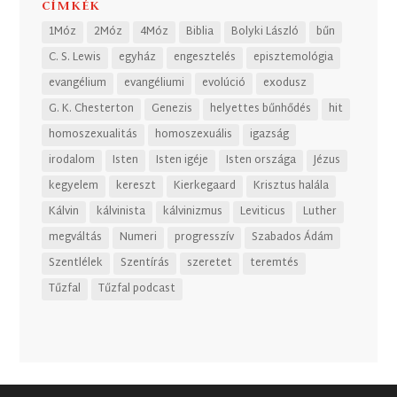
CÍMKÉK
1Móz
2Móz
4Móz
Biblia
Bolyki László
bűn
C. S. Lewis
egyház
engesztelés
episztemológia
evangélium
evangéliumi
evolúció
exodusz
G. K. Chesterton
Genezis
helyettes bűnhődés
hit
homoszexualitás
homoszexuális
igazság
irodalom
Isten
Isten igéje
Isten országa
Jézus
kegyelem
kereszt
Kierkegaard
Krisztus halála
Kálvin
kálvinista
kálvinizmus
Leviticus
Luther
megváltás
Numeri
progresszív
Szabados Ádám
Szentlélek
Szentírás
szeretet
teremtés
Tűzfal
Tűzfal podcast