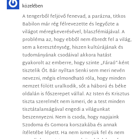
közelében
A tengerből feljövő fenevad, a parázna, titkos
Babilon már rég félrevezette és legyőzte a
világot méregkeverésével, blaszfémiájával. A
probléma az, hogy ebből nem ébredt fel a világ,
sem a kereszténység, hiszen kultúrájának és
tudományának csodáival akkora hatást
gyakorolt az emberre, hogy szinte „Fáraó”-ként
tisztelik Őt. Bár nyíltan Senki sem meri nevén
nevezni, mégis elmondható róla, hogy minden
nemzet fölött uralkodik, sőt a háború és béke
oldalán is főszerepet vállal. Az Isten és Krisztus
tiszta szerelmét nem ismeri, de a test minden
tisztátalanságával engedi a világunkat
beszennyezni. Nem is csoda, hogy napjaink
Szodoma és Gomora korszakába és annak
ítéletébe lépett. Ha nem ismerjük fel és nem