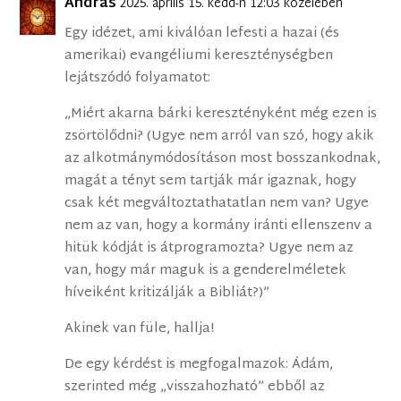
András
2025. április 15. kedd-n 12:03 közelében
Egy idézet, ami kiválóan lefesti a hazai (és
amerikai) evangéliumi kereszténységben
lejátszódó folyamatot:
„Miért akarna bárki keresztényként még ezen is
zsörtölődni? (Ugye nem arról van szó, hogy akik
az alkotmánymódosításon most bosszankodnak,
magát a tényt sem tartják már igaznak, hogy
csak két megváltoztathatatlan nem van? Ugye
nem az van, hogy a kormány iránti ellenszenv a
hitük kódját is átprogramozta? Ugye nem az
van, hogy már maguk is a genderelméletek
híveiként kritizálják a Bibliát?)”
Akinek van füle, hallja!
De egy kérdést is megfogalmazok: Ádám,
szerinted még „visszahozható” ebből az