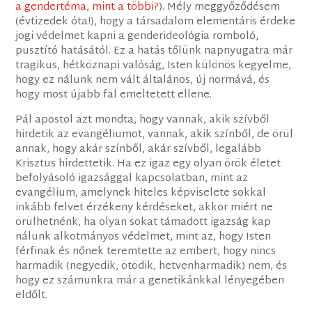
a gendertéma, mint a többi?
). Mély meggyőződésem
(évtizedek óta!), hogy a társadalom elementáris érdeke
jogi védelmet kapni a genderideológia romboló,
pusztító hatásától. Ez a hatás tőlünk napnyugatra már
tragikus, hétköznapi valóság, Isten különös kegyelme,
hogy ez nálunk nem vált általános, új normává, és
hogy most újabb fal emeltetett ellene.
Pál apostol azt mondta, hogy vannak, akik szívből
hirdetik az evangéliumot, vannak, akik színből, de örül
annak, hogy akár színből, akár szívből, legalább
Krisztus hirdettetik. Ha ez igaz egy olyan örök életet
befolyásoló igazsággal kapcsolatban, mint az
evangélium, amelynek hiteles képviselete sokkal
inkább felvet érzékeny kérdéseket, akkor miért ne
örülhetnénk, ha olyan sokat támadott igazság kap
nálunk alkotmányos védelmet, mint az, hogy Isten
férfinak és nőnek teremtette az embert, hogy nincs
harmadik (negyedik, ötödik, hetvenharmadik) nem, és
hogy ez számunkra már a genetikánkkal lényegében
eldőlt.