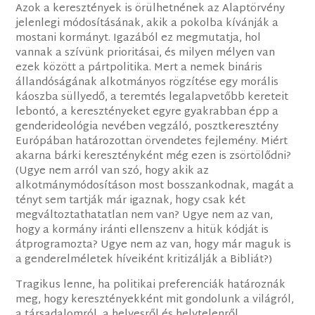
Azok a keresztények is örülhetnének az Alaptörvény
jelenlegi módosításának, akik a pokolba kívánják a
mostani kormányt. Igazából ez megmutatja, hol
vannak a szívünk prioritásai, és milyen mélyen van
ezek között a pártpolitika. Mert a nemek bináris
állandóságának alkotmányos rögzítése egy morális
káoszba süllyedő, a teremtés legalapvetőbb kereteit
lebontó, a keresztényeket egyre gyakrabban épp a
genderideológia nevében vegzáló, posztkeresztény
Európában határozottan örvendetes fejlemény. Miért
akarna bárki keresztényként még ezen is zsörtölődni?
(Ugye nem arról van szó, hogy akik az
alkotmánymódosításon most bosszankodnak, magát a
tényt sem tartják már igaznak, hogy csak két
megváltoztathatatlan nem van? Ugye nem az van,
hogy a kormány iránti ellenszenv a hitük kódját is
átprogramozta? Ugye nem az van, hogy már maguk is
a genderelméletek híveiként kritizálják a Bibliát?)
Tragikus lenne, ha politikai preferenciák határoznák
meg, hogy keresztényekként mit gondolunk a világról,
a társadalomról, a helyesről és helytelenről.