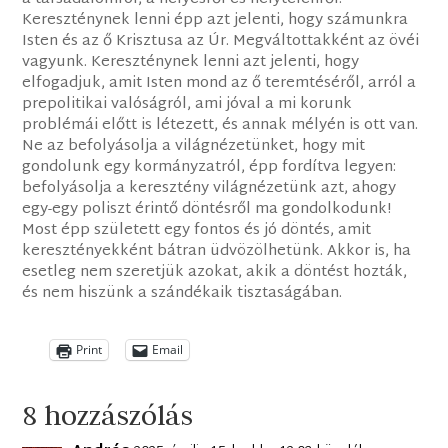
Kereszténynek lenni épp azt jelenti, hogy számunkra
Isten és az ő Krisztusa az Úr. Megváltottakként az övéi
vagyunk. Kereszténynek lenni azt jelenti, hogy
elfogadjuk, amit Isten mond az ő teremtéséről, arról a
prepolitikai valóságról, ami jóval a mi korunk
problémái előtt is létezett, és annak mélyén is ott van.
Ne az befolyásolja a világnézetünket, hogy mit
gondolunk egy kormányzatról, épp fordítva legyen:
befolyásolja a keresztény világnézetünk azt, ahogy
egy-egy poliszt érintő döntésről ma gondolkodunk!
Most épp született egy fontos és jó döntés, amit
keresztényekként bátran üdvözölhetünk. Akkor is, ha
esetleg nem szeretjük azokat, akik a döntést hozták,
és nem hiszünk a szándékaik tisztaságában.
Print
Email
8 hozzászólás