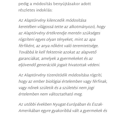
pedig a módosítás benyújtásakor adott
részletes indoklás:
Az Alaptörvény kilencedik módosítása
keretében világossá tette az alkotmányozó, hogy
az Alaptörvény értékrendje mentén szükséges
rögzíteni egyes olyan tényeket, mint az apa
férfiként, az anya nőként való teremtettsége.
Továbbá le kell fektetnie azokat az alapvető
garanciákat, amelyek a gyermekeket és az
eljövendő generációk jogait hivatottak védeni.
Az Alaptörvény tizenötödik módosítása rögzíti,
hogy az ember biológiai értelemben vagy férfinak,
vagy nőnek születik és a születési nem jogi
értelemben nem változtatható meg.
Az utóbbi években Nyugat-Európában és Észak-
Amerikában egyre gyakoribbá vált a gyermekek és