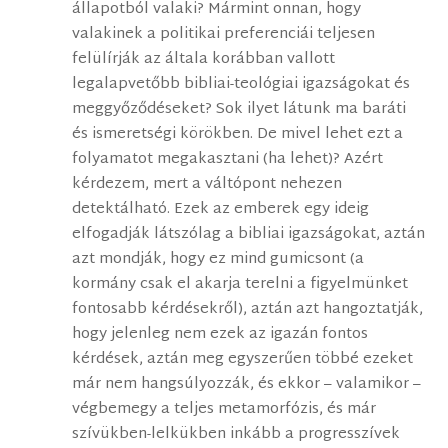
állapotból valaki? Mármint onnan, hogy
valakinek a politikai preferenciái teljesen
felülírják az általa korábban vallott
legalapvetőbb bibliai-teológiai igazságokat és
meggyőződéseket? Sok ilyet látunk ma baráti
és ismeretségi körökben. De mivel lehet ezt a
folyamatot megakasztani (ha lehet)? Azért
kérdezem, mert a váltópont nehezen
detektálható. Ezek az emberek egy ideig
elfogadják látszólag a bibliai igazságokat, aztán
azt mondják, hogy ez mind gumicsont (a
kormány csak el akarja terelni a figyelmünket
fontosabb kérdésekről), aztán azt hangoztatják,
hogy jelenleg nem ezek az igazán fontos
kérdések, aztán meg egyszerűen többé ezeket
már nem hangsúlyozzák, és ekkor – valamikor –
végbemegy a teljes metamorfózis, és már
szívükben-lelkükben inkább a progresszívek