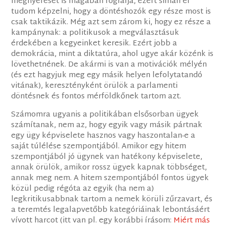
megnyerését is magában foglalja, ezért simán el
tudom képzelni, hogy a döntéshozók egy része most is
csak taktikázik. Még azt sem zárom ki, hogy ez része a
kampánynak: a politikusok a megválasztásuk
érdekében a kegyeinket keresik. Ezért jobb a
demokrácia, mint a diktatúra, ahol ugye akár közénk is
lövethetnének. De akármi is van a motivációk mélyén
(és ezt hagyjuk meg egy másik helyen lefolytatandó
vitának), keresztényként örülök a parlamenti
döntésnek és fontos mérföldkőnek tartom azt.
Számomra ugyanis a politikában elsősorban ügyek
számítanak, nem az, hogy egyik vagy másik pártnak
egy ügy képviselete hasznos vagy haszontalan-e a
saját túlélése szempontjából. Amikor egy hitem
szempontjából jó ügynek van hatékony képviselete,
annak örülök, amikor rossz ügyek kapnak többséget,
annak meg nem. A hitem szempontjából fontos ügyek
közül pedig régóta az egyik (ha nem a)
legkritikusabbnak tartom a nemek körüli zűrzavart, és
a teremtés legalapvetőbb kategóriáinak lebontásáért
vívott harcot (itt van pl. egy korábbi írásom:
Miért más