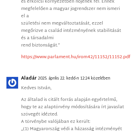
és erkölcsi környezetben nőjenek fel. Ennek
megfelelően a magyar jogrendszer nem ismeri
el a
születési nem megváltoztatását, ezzel
megőrizve a család intézményének stabilitását
és a társadalmi
rend biztonságát.”
https://www.parlament.hu/irom42/11152/11152.pdf
Aladár
2025. április 22. kedd-n 12:24 közelében
Kedves István,
Az általad is citált forrás alapján egyértelmű,
hogy te az alaptörvény módosítására írt javaslat
szövegét idézted.
A törvénybe valójában ez került:
„(1) Magyarország védi a házasság intézményét