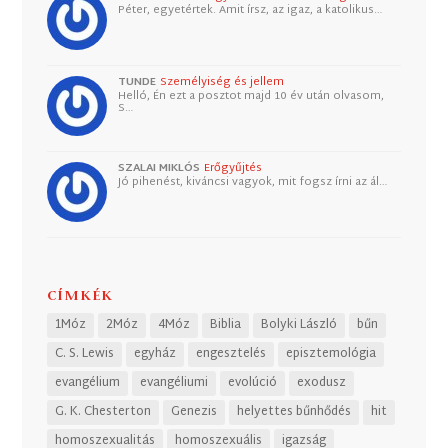
Péter, egyetértek. Amit írsz, az igaz, a katolikus…
TUNDE
Személyiség és jellem
Helló, Én ezt a posztot majd 10 év után olvasom,
S…
SZALAI MIKLÓS
Erőgyűjtés
Jó pihenést, kiváncsi vagyok, mit fogsz írni az ál…
CÍMKÉK
1Móz
2Móz
4Móz
Biblia
Bolyki László
bűn
C. S. Lewis
egyház
engesztelés
episztemológia
evangélium
evangéliumi
evolúció
exodusz
G. K. Chesterton
Genezis
helyettes bűnhődés
hit
homoszexualitás
homoszexuális
igazság