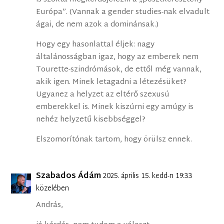
Európa”. (Vannak a gender studies-nak elvadult
ágai, de nem azok a dominánsak.)
Hogy egy hasonlattal éljek: nagy
általánosságban igaz, hogy az emberek nem
Tourette-szindrómások, de ettől még vannak,
akik igen. Minek letagadni a létezésüket?
Ugyanez a helyzet az eltérő szexusú
emberekkel is. Minek kiszúrni egy amúgy is
nehéz helyzetű kisebbséggel?
Elszomorítónak tartom, hogy örülsz ennek.
Szabados Ádám
2025. április 15. kedd-n 19:33
közelében
András,