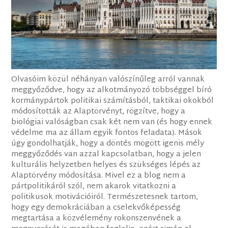
Olvasóim közül néhányan valószínűleg arról vannak
meggyőződve, hogy az alkotmányozó többséggel bíró
kormánypártok politikai számításból, taktikai okokból
módosították az Alaptörvényt, rögzítve, hogy a
biológiai valóságban csak két nem van (és hogy ennek
védelme ma az állam egyik fontos feladata). Mások
úgy gondolhatják, hogy a döntés mögött igenis mély
meggyőződés van azzal kapcsolatban, hogy a jelen
kulturális helyzetben helyes és szükséges lépés az
Alaptörvény módosítása. Mivel ez a blog nem a
pártpolitikáról szól, nem akarok vitatkozni a
politikusok motivációiról. Természetesnek tartom,
hogy egy demokráciában a cselekvőképesség
megtartása a közvélemény rokonszenvének a