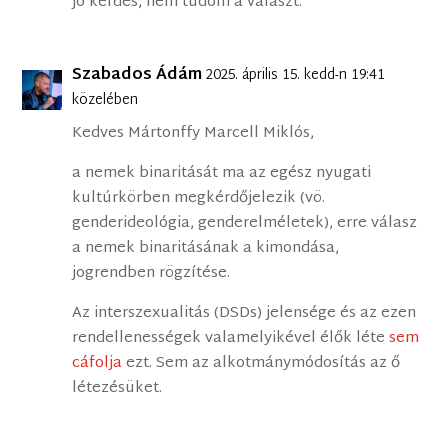
jó kérdés, nem tudom a választ.
Szabados Ádám
2025. április 15. kedd-n 19:41
közelében
Kedves Mártonffy Marcell Miklós,
a nemek binaritását ma az egész nyugati
kultúrkörben megkérdőjelezik (vö.
genderideológia, genderelméletek), erre válasz
a nemek binaritásának a kimondása,
jogrendben rögzítése.
Az interszexualitás (DSDs) jelensége és az ezen
rendellenességek valamelyikével élők léte
sem
cáfolja
ezt. Sem az alkotmánymódosítás az ő
létezésüket.