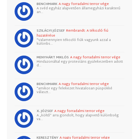
BENCHMARK
A nagy forradalmi terror vége
A svéd egyház alapvetően államegyházi karakterű
an…
SZILÁGYI JÓZSEF
Rembrandt: A tékozló fiú
hazatérése
"Valamennyien tékozló fiúk vagyunk azzal a
különbs…
MENYHÁRT MIKLÓS
A nagy forradalmi terror vége
Mindazonáltal egy protestáns gyülekezetben adott
d…
BENCHMARK
A nagy forradalmi terror vége
"amikor egy felekezet hivatalosan püspökké
választ…
X. JÓZSEF
A nagy forradalmi terror vége
A „költő” arra gondolt, hogy alapvető különbség
va…
KERESZTÉNY
A nagy forradalmi terror vége