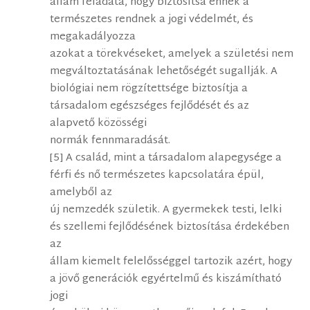
állam feladata, hogy biztosítsa ennek a
természetes rendnek a jogi védelmét, és
megakadályozza
azokat a törekvéseket, amelyek a születési nem
megváltoztatásának lehetőségét sugallják. A
biológiai nem rögzítettsége biztosítja a
társadalom egészséges fejlődését és az
alapvető közösségi
normák fennmaradását.
[5] A család, mint a társadalom alapegysége a
férfi és nő természetes kapcsolatára épül,
amelyből az
új nemzedék születik. A gyermekek testi, lelki
és szellemi fejlődésének biztosítása érdekében
az
állam kiemelt felelősséggel tartozik azért, hogy
a jövő generációk egyértelmű és kiszámítható
jogi