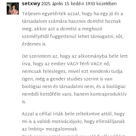
setxwy
2025. április 15. kedd-n 19:53 közelében
Teljesen egyetértek azzal, hogy ha egy jó és a
társadalom számára hasznos döntést hoznak
meg, akkor azt a döntést a meghozó
személyétől függetlenül lehet támogatni, sőt,
érdemes is.
De szerintem az, hogy az alkotmányba bele lett
írva, hogy az ember VAGY férfi VAGY nő,
nemcsak felesleges, mivel ezt mindenki tudja
(igen, még a gender studies szerint is van
biológiai nem és társadalmi nem, és a biológiai
nemből kettőféle van), hanem kontraproduktív
is.
Azzal a céllal írták bele (eltekintve attól, hogy
mi is a valódi motivációjuk), hogy ellenálljanak
az lmbtq+ mozgalomnak.