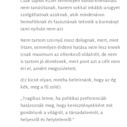
Csak sajnos ezzel semmilyen valódi ellenállást
nem tanúsítanak, hanem sokkal inkább ürügyet
szolgáltatnak azoknak, akik mindenáron
homofóbnak és fasisztának tekintik a kormányt
(ami nyilván nem az).
Nem tartom szörnyű rossz dolognak, mert, mint
írtam, semmilyen érdemi hatása nem lesz ennek
(csak maximum az ellenkező oldalról), de nem
is tartom jó döntésnek, mert pont azt a célt nem
éri el, amiért megszületett.
(Ez kicsit olyan, mintha beleírnánk, hogy az ég
kék, meg a fű zöld.)
„Tragikus lenne, ha politikai preferenciák
határoznák meg, hogy keresztényekként mit
gondolunk a világról, a társadalomról, a
helyesről és helytelenről.”