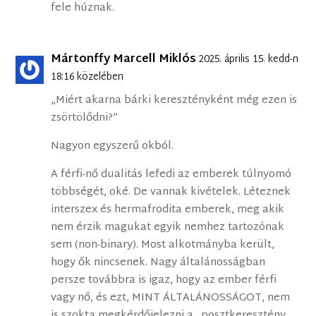
fele húznak.
Mártonffy Marcell Miklós
2025. április 15. kedd-n
18:16 közelében
„Miért akarna bárki keresztényként még ezen is
zsörtölődni?”
Nagyon egyszerű okból.
A férfi-nő dualitás lefedi az emberek túlnyomó
többségét, oké. De vannak kivételek. Léteznek
interszex és hermafrodita emberek, meg akik
nem érzik magukat egyik nemhez tartozónak
sem (non-binary). Most alkotmányba került,
hogy ők nincsenek. Nagy általánosságban
persze továbbra is igaz, hogy az ember férfi
vagy nő, és ezt, MINT ÁLTALÁNOSSÁGOT, nem
is szokta megkérdőjelezni a „posztkeresztény