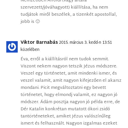
Nemzetiben Alföldi (vagy általa
szervezett/jóváhagyott) kiállítása, ha nem
tudjátok miről beszélek, a tizenkét apostollal,
jobb is 🙁
Viktor Barnabás
2015. március 3. kedd-n 13:51
közelében
Éva, erről a kiállításról nem tudok semmit.
Viszont nekem nagyon tetszik Jézus módszere.
Veszel egy történetet, amit mindenki ismer, és
veszel valamit, amit nagyon kifejezően el akarsz
mondani. Picit megváltoztatni egy bevett
történetet, hogy elmondj valamit, ez nagyon jó
módszer. Ádám posztja nagyon jó példa erre, de
Dér Katalin konkrétan mutatott ókori zsidó
tantörténeteket, amiket Jézus valószínűleg
ismert és felhasznált. Nagyon izgalmas ezeket