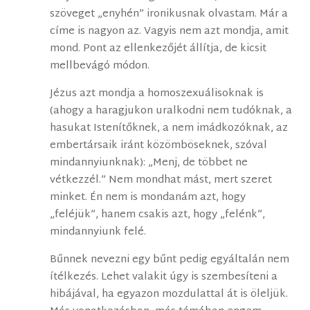
szöveget „enyhén” ironikusnak olvastam. Már a
címe is nagyon az. Vagyis nem azt mondja, amit
mond. Pont az ellenkezőjét állítja, de kicsit
mellbevágó módon.
Jézus azt mondja a homoszexuálisoknak is
(ahogy a haragjukon uralkodni nem tudóknak, a
hasukat Istenítőknek, a nem imádkozóknak, az
embertársaik iránt közömböseknek, szóval
mindannyiunknak): „Menj, de többet ne
vétkezzél.” Nem mondhat mást, mert szeret
minket. Én nem is mondanám azt, hogy
„feléjük”, hanem csakis azt, hogy „felénk”,
mindannyiunk felé.
Bűnnek nevezni egy bűnt pedig egyáltalán nem
ítélkezés. Lehet valakit úgy is szembesíteni a
hibájával, ha egyazon mozdulattal át is öleljük.