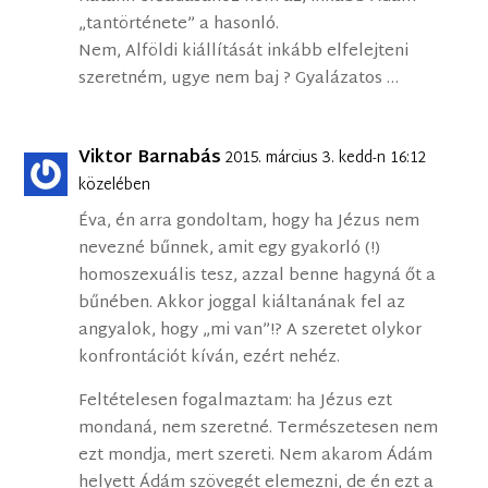
„tantörténete” a hasonló.
Nem, Alföldi kiállítását inkább elfelejteni
szeretném, ugye nem baj ? Gyalázatos …
Viktor Barnabás
2015. március 3. kedd-n 16:12
közelében
Éva, én arra gondoltam, hogy ha Jézus nem
nevezné bűnnek, amit egy gyakorló (!)
homoszexuális tesz, azzal benne hagyná őt a
bűnében. Akkor joggal kiáltanának fel az
angyalok, hogy „mi van”!? A szeretet olykor
konfrontációt kíván, ezért nehéz.
Feltételesen fogalmaztam: ha Jézus ezt
mondaná, nem szeretné. Természetesen nem
ezt mondja, mert szereti. Nem akarom Ádám
helyett Ádám szövegét elemezni, de én ezt a