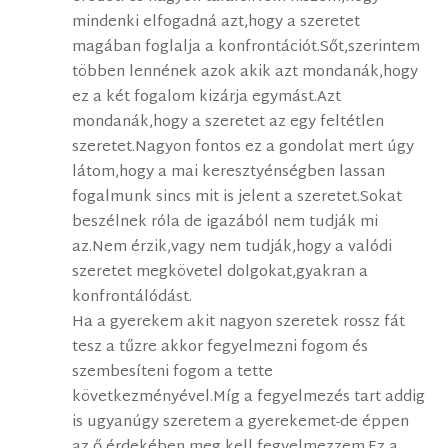
mindenki elfogadná azt,hogy a szeretet
magában foglalja a konfrontációt.Sőt,szerintem
többen lennének azok akik azt mondanák,hogy
ez a két fogalom kizárja egymást.Azt
mondanák,hogy a szeretet az egy feltétlen
szeretet.Nagyon fontos ez a gondolat mert úgy
látom,hogy a mai keresztyénségben lassan
fogalmunk sincs mit is jelent a szeretet.Sokat
beszélnek róla de igazából nem tudják mi
az.Nem érzik,vagy nem tudják,hogy a valódi
szeretet megkövetel dolgokat,gyakran a
konfrontálódást.
Ha a gyerekem akit nagyon szeretek rossz fát
tesz a tűzre akkor fegyelmezni fogom és
szembesíteni fogom a tette
következményével.Míg a fegyelmezés tart addig
is ugyanúgy szeretem a gyerekemet-de éppen
az ő érdekében meg kell fegyelmezzem.Ez a