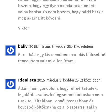
hiszem, hogy egy ilyen mondatának ne lett
volna hatása. És nem hiszem, hogy bárki bárkit
meg akarna itt kövezni.
Viktor
balivi
2015. március 3. kedd-n 23:48 közelében
Barnabás! egy kis csendben maradás bölcsebbé
tenne. Nem valami ellen írtam…
Idealista
2015. március 3. kedd-n 23:52 közelében
Ádám, nem gondolom, hogy félreértettelek,
legalábbis valószínűleg semmi fontosban nem.
Csak te _általában_ ennél hosszabban és
kevésbé költőien (ha ez a jó szó) írsz. Talán