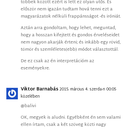
többek között ezért is lett ez olyan ütős. És
először nem igazán tudtam hová tenni ezt a
magyarázatok nélküli frappánsságot -és iróniát.
Aztán arra gondoltam, hogy lehet, meguntad,
hogy a hosszan kifejtett és gondos érveléseidet
nem nagyon akarják érteni; és inkább egy rövid,
tömör és szemléletes(ebb) módot választottál.
De ez csak az én interpretációm az
eseményekre.
Viktor Barnabás
2015. március 4. szerda-n 00:05
közelében
@balivi
OK, megyek is aludni. Egyébként én sem valami
ellen írtam, csak a két szöveg közti nagy