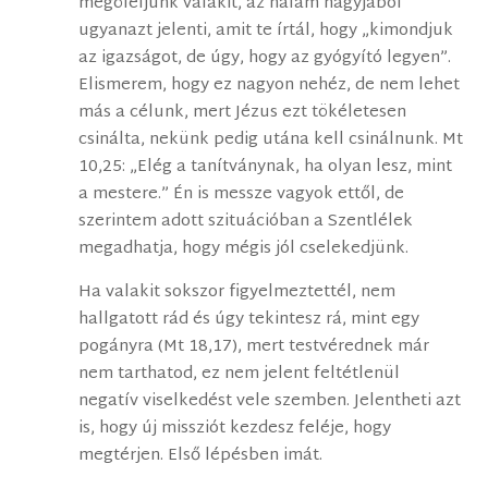
megöleljünk valakit, az nálam nagyjából
ugyanazt jelenti, amit te írtál, hogy „kimondjuk
az igazságot, de úgy, hogy az gyógyító legyen”.
Elismerem, hogy ez nagyon nehéz, de nem lehet
más a célunk, mert Jézus ezt tökéletesen
csinálta, nekünk pedig utána kell csinálnunk. Mt
10,25: „Elég a tanítványnak, ha olyan lesz, mint
a mestere.” Én is messze vagyok ettől, de
szerintem adott szituációban a Szentlélek
megadhatja, hogy mégis jól cselekedjünk.
Ha valakit sokszor figyelmeztettél, nem
hallgatott rád és úgy tekintesz rá, mint egy
pogányra (Mt 18,17), mert testvérednek már
nem tarthatod, ez nem jelent feltétlenül
negatív viselkedést vele szemben. Jelentheti azt
is, hogy új missziót kezdesz feléje, hogy
megtérjen. Első lépésben imát.