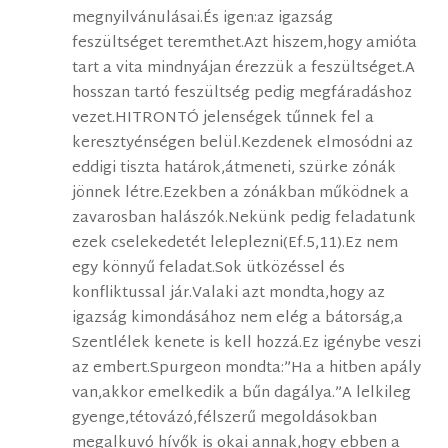
megnyilvánulásai.És igen:az igazság
feszültséget teremthet.Azt hiszem,hogy amióta
tart a vita mindnyájan érezzük a feszültséget.A
hosszan tartó feszültség pedig megfáradáshoz
vezet.HITRONTÓ jelenségek tűnnek fel a
keresztyénségen belül.Kezdenek elmosódni az
eddigi tiszta határok,átmeneti, szürke zónák
jönnek létre.Ezekben a zónákban működnek a
zavarosban halászók.Nekünk pedig feladatunk
ezek cselekedetét leleplezni(Ef.5,11).Ez nem
egy könnyű feladat.Sok ütközéssel és
konfliktussal jár.Valaki azt mondta,hogy az
igazság kimondásához nem elég a bátorság,a
Szentlélek kenete is kell hozzá.Ez igénybe veszi
az embert.Spurgeon mondta:”Ha a hitben apály
van,akkor emelkedik a bűn dagálya.”A lelkileg
gyenge,tétovázó,félszerű megoldásokban
megalkuvó hívők is okai annak,hogy ebben a