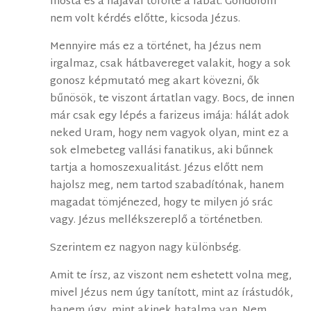
mosta és a hajával törölte a lábát. Gondolom
nem volt kérdés előtte, kicsoda Jézus.
Mennyire más ez a történet, ha Jézus nem
irgalmaz, csak hátbavereget valakit, hogy a sok
gonosz képmutató meg akart kövezni, ők
bűnösök, te viszont ártatlan vagy. Bocs, de innen
már csak egy lépés a farizeus imája: hálát adok
neked Uram, hogy nem vagyok olyan, mint ez a
sok elmebeteg vallási fanatikus, aki bűnnek
tartja a homoszexualitást. Jézus előtt nem
hajolsz meg, nem tartod szabadítónak, hanem
magadat tömjénezed, hogy te milyen jó srác
vagy. Jézus mellékszereplő a történetben.
Szerintem ez nagyon nagy különbség.
Amit te írsz, az viszont nem eshetett volna meg,
mivel Jézus nem úgy tanított, mint az írástudók,
hanem úgy, mint akinek hatalma van. Nem