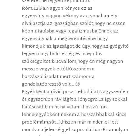
szeretet ne legyen képmutató.”-
Róm.12,9a.Nagyon kényes ez az
egyensúly,nagyon vékony az a vonal amely
elválasztja az igazságban szólót,hogy ne essen
képmutatásba vagy legalizmusba.Ennek az
egyensúlynak a megteremtésébe-hogy
kimondjuk az igazságot,de úgy,hogy az gyógyító
legyen-nagy bölcsesség és integritás
szükségeltetik.Bevallom,hogy én még nagyon
messze vagyok ettől.Köszönöm a
hozzászólásodat mert számomra
gondolatébresztő volt… 🙂
Egyébként a rövid poszt telitalálat.Nagyszerűen
és egyszerűen rávilágít a lényegre.Ez így sokkal
hatásosabb mint ha valami hosszú írás
lenne(egyébként nekem a hosszabbakkal sincs
problémám,sőt…),hiszen már minden el lett
mondva a jelenséggel kapcsolatban.Ez amolyan