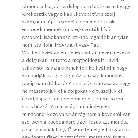
rámondja,hogy ez a dolog nem biblikus,azt vagy
kirekesztik vagy ő kap „köveket”.Ne szólj
szám,nem fáj a fejem.Közben mellettünk
emberek mennek tönkre,közöttük hívő
emberek is.Sokan szeretik(de legalább annyian
nem is)pl.John McArthurt vagy Paul
Washert.Ezek az emberek nyíltan nevén nevezik
a dolgukat.Ezt tette a megboldogult David
Wilkerson is.Valaki(k)nek fell kell vállalni,hogy
kimondják az igazságot.Az igazság kimondása
pedig nem ítélkezés.A mai idők kihívása az,hogy
ne maszatoljuk el a dolgokat.Ne tussoljuk el
azzal,hogy ez engem nem érint,semmi közöm
sincs hozzá…A mai világban mindennek
mindennel köze van.Már rég nem a kövekről van
szó…sem a kődobálásról.Igen Jézus azt mondta
az asszonynak,hogy Ő sem ítéli el,de hozzáadott
egy fontos figyelmeztetést:”…mostantól fogva