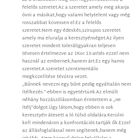
felelős szeretet.Az a szeretet amely meg akarja
óvni a másikat,hogy valami helytelent vagy még
rosszabbat kövessen el.Ez a felelős
szeretet.Nem egy édeskés,szirupos szeretet
amely ma eluralja a keresztyénséget.Az ilyen
szeretet mindent tolerál(gyakran teljesen
tévesen értelmezve az 1Kor.13-at!)és ezzel nem
használ az embernek,hanem árt.Ez egy hamis
szeretet.A szeretet szentimentális
megközelítése tévútra vezet.
„Bűnnek nevezni egy bűnt pedig egyáltalán nem
ítélkezés.”-ebben is egyetértünk.Az elmúlt
néhány hozzászólásomban érintettem a „ne
ítélj”dolgot.Úgy látom,hogy ebben is sok
keresztyén átesett a ló túlsó oldalára.Kerülni
kell mindenáron a konfrontációt-tartják ők.Ezzel
az állásfoglalással nem segítenek,hanem még