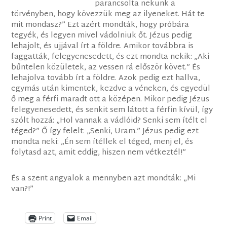
parancsolta nekünk a
törvényben, hogy kövezzük meg az ilyeneket. Hát te
mit mondasz?” Ezt azért mondták, hogy próbára
tegyék, és legyen mivel vádolniuk őt. Jézus pedig
lehajolt, és ujjával írt a földre. Amikor továbbra is
faggatták, felegyenesedett, és ezt mondta nekik: „Aki
bűntelen közületek, az vessen rá először követ.” És
lehajolva tovább írt a földre. Azok pedig ezt hallva,
egymás után kimentek, kezdve a véneken, és egyedül
ő meg a férfi maradt ott a középen. Mikor pedig Jézus
felegyenesedett, és senkit sem látott a férfin kívül, így
szólt hozzá: „Hol vannak a vádlóid? Senki sem ítélt el
téged?” Ő így felelt: „Senki, Uram.” Jézus pedig ezt
mondta neki: „Én sem ítéllek el téged, menj el, és
folytasd azt, amit eddig, hiszen nem vétkeztél!”
És a szent angyalok a mennyben azt mondták: „Mi
van?!”
Print
Email