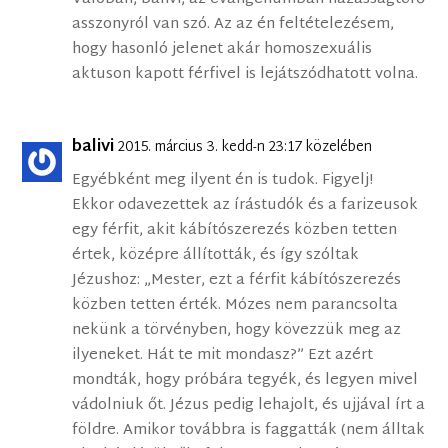
asszonyról van szó. Az az én feltételezésem,
hogy hasonló jelenet akár homoszexuális
aktuson kapott férfivel is lejátszódhatott volna.
balivi
2015. március 3. kedd-n 23:17 közelében
Egyébként meg ilyent én is tudok. Figyelj!
Ekkor odavezettek az írástudók és a farizeusok
egy férfit, akit kábítószerezés közben tetten
értek, középre állították, és így szóltak
Jézushoz: „Mester, ezt a férfit kábítószerezés
közben tetten érték. Mózes nem parancsolta
nekünk a törvényben, hogy kövezzük meg az
ilyeneket. Hát te mit mondasz?” Ezt azért
mondták, hogy próbára tegyék, és legyen mivel
vádolniuk őt. Jézus pedig lehajolt, és ujjával írt a
földre. Amikor továbbra is faggatták (nem álltak