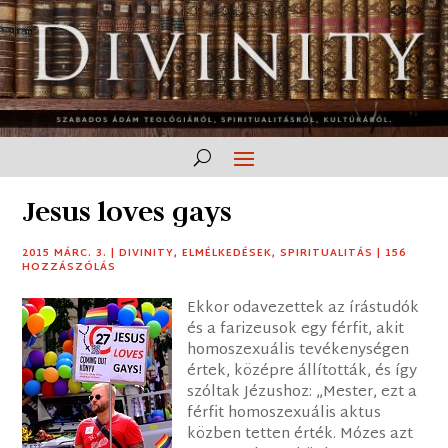
Jesus loves gays
2015 MÁRC. 3.
|
DIVINITY
,
ELMÉLKEDÉSEK
,
SPIRITUALITÁS
|
156
HOZZÁSZÓLÁS
Ekkor odavezettek az írástudók
és a farizeusok egy férfit, akit
homoszexuális tevékenységen
értek, középre állították, és így
szóltak Jézushoz: „Mester, ezt a
férfit homoszexuális aktus
közben tetten érték. Mózes azt