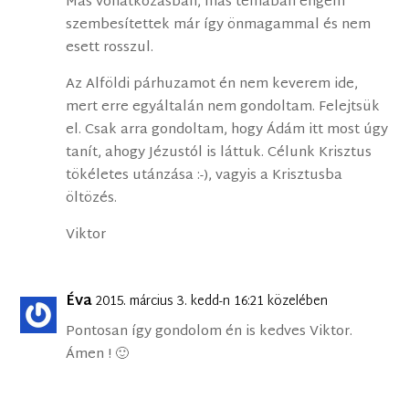
Más vonatkozásban, más témában engem
szembesítettek már így önmagammal és nem
esett rosszul.
Az Alföldi párhuzamot én nem keverem ide,
mert erre egyáltalán nem gondoltam. Felejtsük
el. Csak arra gondoltam, hogy Ádám itt most úgy
tanít, ahogy Jézustól is láttuk. Célunk Krisztus
tökéletes utánzása :-), vagyis a Krisztusba
öltözés.
Viktor
Éva
2015. március 3. kedd-n 16:21 közelében
Pontosan így gondolom én is kedves Viktor.
Ámen ! 🙂