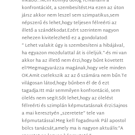
inkább…Nem könnyű dolog felvállalni a
konfrontációt, a szembesítést.Ha ezen az úton
jársz akkor nem leszel sem szimpatikus,sem
népszerű és lehet,hogy teljesen félreérti az
illető a szándékodat.Ezért szerintem nagyon
nehezen kivitelezhető ez a gondolatod:
” Lehet valakit úgy is szembesíteni a hibájával,
ha egyazon mozdulattal át is öleljük.”-és mi van
akkor ha az illető nem érzi,hogy bűnt követett
el?Megmagyarázza magának,hogy vele minden
OK.Amit cselekszik az az ő számára nem bűn.Te
világosan látod,hogy bűnben él de ő ezt
tagadja.Itt már semmilyen konfrontáció, sem
ölelés nem segít.Sőt lehet,hogy az ölelést
félreérti és szimplán képmutatásnak érzi.Sajnos
a mai keresztyén „szeretete” tele van
képmutatással.Meg kell fogadnunk Pál apostol
bölcs tanácsát,amely ma is nagyon aktuális:”A