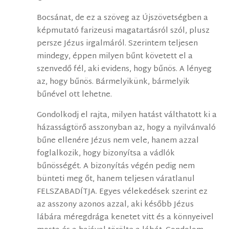
Bocsánat, de ez a szöveg az Újszövetségben a
képmutató farizeusi magatartásról szól, plusz
persze Jézus irgalmáról. Szerintem teljesen
mindegy, éppen milyen bűnt követett el a
szenvedő fél, aki evidens, hogy bűnös. A lényeg
az, hogy bűnös. Bármelyikünk, bármelyik
bűnével ott lehetne.
Gondolkodj el rajta, milyen hatást válthatott ki a
házasságtörő asszonyban az, hogy a nyilvánvaló
bűne ellenére Jézus nem vele, hanem azzal
foglalkozik, hogy bizonyítsa a vádlók
bűnösségét. A bizonyítás végén pedig nem
bünteti meg őt, hanem teljesen váratlanul
FELSZABADÍTJA. Egyes vélekedések szerint ez
az asszony azonos azzal, aki később Jézus
lábára méregdrága kenetet vitt és a könnyeivel