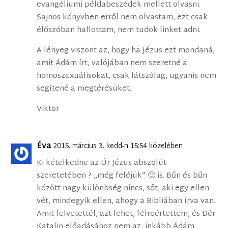
evangéliumi példabeszédek mellett olvasni.
Sajnos könyvben erről nem olvastam, ezt csak
élőszóban hallottam, nem tudok linket adni.
A lényeg viszont az, hogy ha Jézus ezt mondaná,
amit Ádám írt, valójában nem szeretné a
homoszexuálisokat, csak látszólag, ugyanis nem
segítené a megtérésüket.
Viktor
Éva
2015. március 3. kedd-n 15:54 közelében
Ki kételkedne az Úr Jézus abszolút
szeretetében ? „még feléjük” 🙂 is. Bűn és bűn
között nagy különbség nincs, sőt, aki egy ellen
vét, mindegyik ellen, ahogy a Bibliában írva van.
Amit felvetettél, azt lehet, félreértettem, és Dér
Katalin előadásához nem az, inkább Ádám