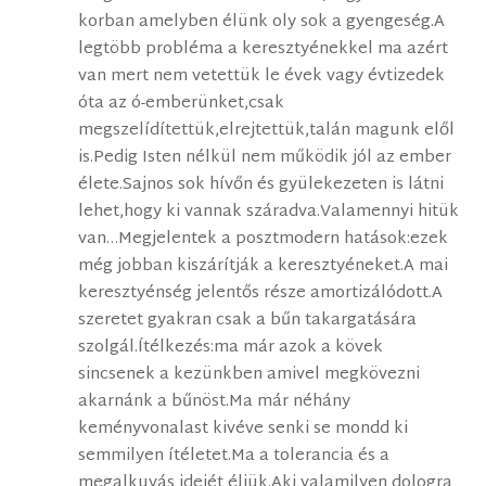
korban amelyben élünk oly sok a gyengeség.A
legtöbb probléma a keresztyénekkel ma azért
van mert nem vetettük le évek vagy évtizedek
óta az ó-emberünket,csak
megszelídítettük,elrejtettük,talán magunk elől
is.Pedig Isten nélkül nem működik jól az ember
élete.Sajnos sok hívőn és gyülekezeten is látni
lehet,hogy ki vannak száradva.Valamennyi hitük
van…Megjelentek a posztmodern hatások:ezek
még jobban kiszárítják a keresztyéneket.A mai
keresztyénség jelentős része amortizálódott.A
szeretet gyakran csak a bűn takargatására
szolgál.Ítélkezés:ma már azok a kövek
sincsenek a kezünkben amivel megkövezni
akarnánk a bűnöst.Ma már néhány
keményvonalast kivéve senki se mondd ki
semmilyen ítéletet.Ma a tolerancia és a
megalkuvás idejét éljük.Aki valamilyen dologra