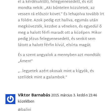
el a kérdésüktől), felegyenesedett, és ezt
mondta nekik: „Aki bűntelen közületek, az
vessen rá először követ.” És lehajolva tovább írt
a földre. Azok pedig ezt hallva, egymás után
megkövezték, kezdve a véneken, és egyedül ő
meg a halott férfi maradt ott a középen. Mikor
pedig Jézus felegyenesedett, és senkit sem
látott a halott férfin kívül, elsírta magát.
És a szent angyalok a mennyben azt mondták:
„Ámen!”
„…legyetek azért okosak mint a kígyók, és
szelídek mint a galambok.”
Viktor Barnabás
2015. március 3. kedd-n 23:46
közelében
@balivi