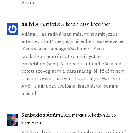
Viktor
balivi
2015. március 3. kedd-n 23:04 közelében
Ádám! „…az radikálisan más, mint amit Jézus
értett ez alatt” megjegyzésedben összekevered
Jézus szavait a magadéval, mert Jézus
radikálisan nem értett semmi ilyet az
eredetiben (sem). Az eredeti, általad irónia alá
vetett szöveg nem a paráznaságról, főként nem
a homoszexről, hanem a házasságtörésről szól.
Arról is mint egy teológiai igazolásról, semmi
másról.
Szabados Ádám
2015. március 3. kedd-n 23:15
közelében
Valóban, balivi, az evangéliumban házasságtörő