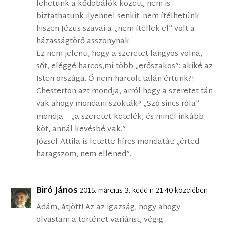
lehetünk a kődobálók között, nem is
biztathatunk ilyennel senkit: nem ítélhetünk
hiszen Jézus szavai a „nem ítéllek el” volt a
házasságtörő asszonynak.
Ez nem jelenti, hogy a szeretet langyos volna,
sőt, eléggé harcos,mi több „erőszakos”: akiké az
Isten országa. Ő nem harcolt talán értünk?!
Chesterton azt mondja, arról hogy a szeretet tán
vak ahogy mondani szokták? „Szó sincs róla” –
mondja – „a szeretet kötelék, és minél inkább
köt, annál kevésbé vak.”
József Attila is letette híres mondatát: „érted
haragszom, nem ellened”.
Biró János
2015. március 3. kedd-n 21:40 közelében
Ádám, átjött! Az az igazság, hogy ahogy
olvastam a történet-variánst, végig