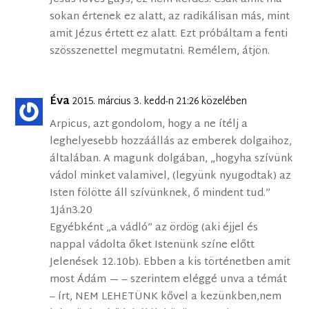
sokan értenek ez alatt, az radikálisan más, mint
amit Jézus értett ez alatt. Ezt próbáltam a fenti
szösszenettel megmutatni. Remélem, átjön.
Éva
2015. március 3. kedd-n 21:26 közelében
Arpicus, azt gondolom, hogy a ne ítélj a
leghelyesebb hozzáállás az emberek dolgaihoz,
általában. A magunk dolgában, „hogyha szívünk
vádol minket valamivel, (legyünk nyugodtak) az
Isten fölötte áll szívünknek, ő mindent tud.”
1Ján3.20
Egyébként „a vádló” az ördög (aki éjjel és
nappal vádolta őket Istenünk színe előtt
Jelenések 12.10b). Ebben a kis történetben amit
most Ádám — – szerintem eléggé unva a témát
– írt, NEM LEHETÜNK kővel a kezünkben,nem