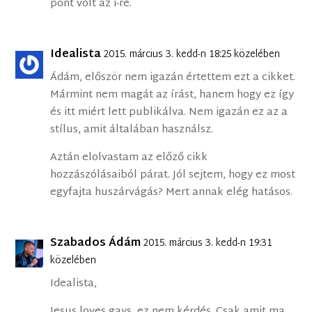
pont volt az i-re.
Idealista
2015. március 3. kedd-n 18:25 közelében
Ádám, először nem igazán értettem ezt a cikket.
Mármint nem magát az írást, hanem hogy ez így
és itt miért lett publikálva. Nem igazán ez az a
stílus, amit általában használsz.
Aztán elolvastam az előző cikk
hozzászólásaiból párat. Jól sejtem, hogy ez most
egyfajta huszárvágás? Mert annak elég hatásos.
Szabados Ádám
2015. március 3. kedd-n 19:31
közelében
Idealista,
Jesus loves gays, ez nem kérdés. Csak amit ma