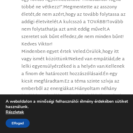
többé ne vétkezz!”.Megmentette az asszony
életét,de nem azért,hogy az tovább folytassa az
addigi életvitelét.A kulcsszó a TOVÁBB!Tovább
nem folytathatja azt amit eddig művelt.A
szeretet sok bűnt elfedez,de nem minden bűnt!
Kedves Viktor!
Mindenben egyet értek Veled.Örülök,hogy itt
vagy ismét közöttünk!Neked van empátiád,de a
lelki egyensúlyérzéked is a helyén van.Kellenek
a finom de határozott hozzászólásaid.Én egy
kicsit megfáradtam.Ez a téma szinte szívja az
emberből az energiákat.Hiányoltam néhány
kiváló hozzászólót a régebbi vitákból amelyek
A weboldalon a minőségi felhasználói élmény érdekében sütiket
erre a témára folytak.Lehet,hogy úgy
használunk.
látták,hogy most nem vesznek részt.Pedig,
Részletek
sajnos, ez a jelenség nem egy kikopott
Elfogad
lemez.Egyre nagyobb erővel támad és egyre