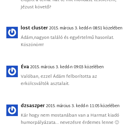
előjött a téma: hát te mit mondasz testvérem,
Jézust követő?
lost cluster
2015. március 3. kedd-n 08:51 közelében
Ádám,nagyon találó és egyértelmű hasonlat.
Köszönöm!
Éva
2015. március 3. kedd-n 09:03 közelében
Valóban, ezzel Ádám felborította az
erkölcsváltók asztalait.
dzsaszper
2015. március 3. kedd-n 11:05 közelében
Kár hogy nem mostanában van a Harmat kiadó
humorpályázata… nevezésre érdemes lenne 🙂