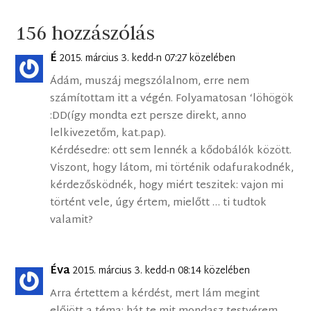
156 hozzászólás
É
2015. március 3. kedd-n 07:27 közelében
Ádám, muszáj megszólalnom, erre nem
számítottam itt a végén. Folyamatosan ‘löhögök
:DD(így mondta ezt persze direkt, anno
lelkivezetőm, kat.pap).
Kérdésedre: ott sem lennék a kődobálók között.
Viszont, hogy látom, mi történik odafurakodnék,
kérdezősködnék, hogy miért teszitek: vajon mi
történt vele, úgy értem, mielőtt … ti tudtok
valamit?
Éva
2015. március 3. kedd-n 08:14 közelében
Arra értettem a kérdést, mert lám megint