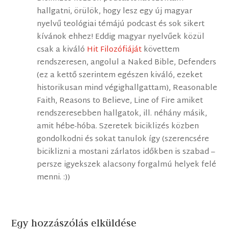
hallgatni, örülök, hogy lesz egy új magyar
nyelvű teológiai témájú podcast és sok sikert
kívánok ehhez! Eddig magyar nyelvűek közül
csak a kiváló
Hit Filozófiáját
követtem
rendszeresen, angolul a Naked Bible, Defenders
(ez a kettő szerintem egészen kiváló, ezeket
historikusan mind végighallgattam), Reasonable
Faith, Reasons to Believe, Line of Fire amiket
rendszeresebben hallgatok, ill. néhány másik,
amit hébe-hóba. Szeretek biciklizés közben
gondolkodni és sokat tanulok így (szerencsére
biciklizni a mostani zárlatos időkben is szabad –
persze igyekszek alacsony forgalmú helyek felé
menni. :))
Egy hozzászólás elküldése