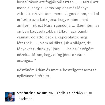
hosszútávon azt fogják választani……. Harari azt
mondja, hogy a Homo Sapiens más lénnyé
változik. Ezt vitatom, mert azt gondolom, sokkal
erősebb az a kategória, hogy ember, mint
amilyennek ezt Harari gondolja. ….. Szerintem az
emberi kapcsolatokban állati nagy bajok
vannak, de attól ezek a kapcsolatok még
léteznek. …… Nem mi diktáljuk a világot, de
fényeket tudunk gyújtani……, ha az út végére
nézek….. látom, hogy elfog jönni az Isten
országa…..”
Köszönöm Ádám és Imre a beszélgetéssorozat
nyilvánossá tételét.
Szabados Ádám
2020. április 13. hétfő-n 13:30
közelében