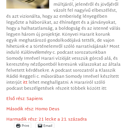
múltjáról, jelenéről és jövőjéről
vázolt fel nagyívű elbeszélést,
és azt vizionálta, hogy az emberiség lényegében
legyőzte a háborúkat, az éhínséget és a járványokat,
hogy a halhatatlanság, a boldogság és az istenné válás
legyen három új projektje. Könyvei Hararit korunk
egyik meghatározó gondolkodójává tették, de vajon
hihetünk-e a történelemről szóló narratívájának? Most
induló
Különvélemény
c. podcast sorozatunkban
Somody Imrével Harari vízióját vesszük górcső alá, és
keresztény nézőpontból keresünk válaszokat az általa
felvetett kérdésekre. A podcast sorozatról a Klasszik
Rádió Reggeli c. műsorában Somody Imrével készített
interjút
itt
lehet meghallgatni. A Harariról szóló
podcast beszélgetések részeit többek között itt:
Első rész: Sapiens
Második rész: Homo Deus
Harmadik rész: 21 lecke a 21. századra
Print
Email