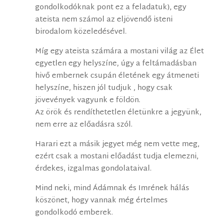
gondolkodóknak pont ez a feladatuk), egy
ateista nem számol az eljövendő isteni
birodalom közeledésével.
Míg egy ateista számára a mostani világ az Élet
egyetlen egy helyszíne, úgy a feltámadásban
hivő embernek csupán életének egy átmeneti
helyszíne, hiszen jól tudjuk , hogy csak
jövevények vagyunk e földön.
Az örök és rendíthetetlen életünkre a jegyünk,
nem erre az előadásra szól.
Harari ezt a másik jegyet még nem vette meg,
ezért csak a mostani előadást tudja elemezni,
érdekes, izgalmas gondolataival.
Mind neki, mind Ádámnak és Imrének hálás
köszönet, hogy vannak még értelmes
gondolkodó emberek.