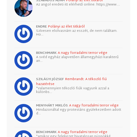
SZABADOS ÁDÁM
Polányi az élet titkáról
Az angol eredeti itt elérhető online: https://www.…
ENDRE
Polányi az élet titkáról
Szívesen elolvasnám az esszét, de nem találtam.
Ho…
BENCHMARK
A nagy forradalmi terror vége
A svéd egyház alapvetően államegyházi karakterű
an…
SZILÁGYI JÓZSEF
Rembrandt: A tékozló fiú
hazatérése
"Valamennyien tékozló fiúk vagyunk azzal a
különbs…
MENYHÁRT MIKLÓS
A nagy forradalmi terror vége
Mindazonáltal egy protestáns gyülekezetben adott
d…
BENCHMARK
A nagy forradalmi terror vége
"amikor egy felekezet hivatalosan püspökké