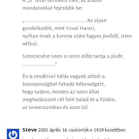
A „b” által belinkelt cikk, az alábbi
mondatokkal fejeződik be:
„……………………………………………… Az olyan
gondolkodók, mint Yuval Harari,
nyíltan írnak a korona utáni fagyos jövőről, Isten
nélkül.
Szerencsére Isten is szem előtt tartja a jövőt.
………………………..”
Én is rendkívül hálás vagyok abból a
bizonyosságból fakadó békességért,
hogy tudom, minden az Isten által
meghatározott cél felé halad itt a földön,
az univerzumban és azon túl.
Steve
2020. április 16. csütörtök-n 19:29 közelében