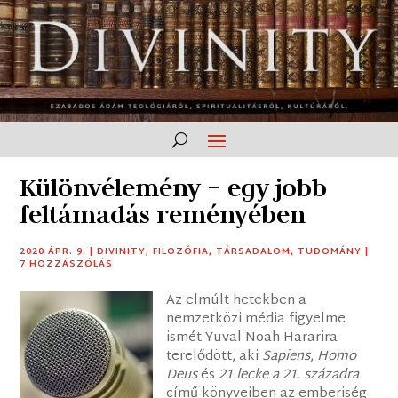
Különvélemény – egy jobb
feltámadás reményében
2020 ÁPR. 9.
|
DIVINITY
,
FILOZÓFIA
,
TÁRSADALOM
,
TUDOMÁNY
|
7 HOZZÁSZÓLÁS
Az elmúlt hetekben a
nemzetközi média figyelme
ismét Yuval Noah Hararira
terelődött, aki
Sapiens
,
Homo
Deus
és
21 lecke a 21. századra
című könyveiben az emberiség