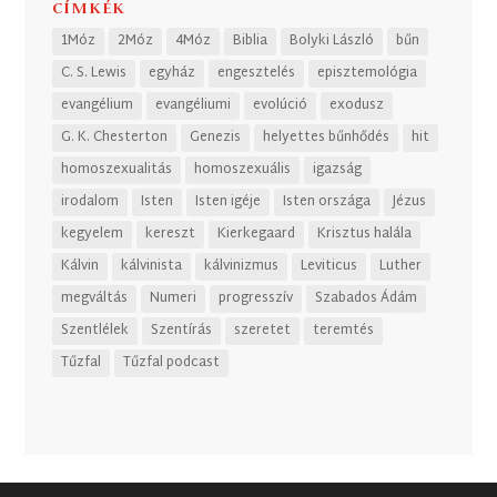
CÍMKÉK
1Móz
2Móz
4Móz
Biblia
Bolyki László
bűn
C. S. Lewis
egyház
engesztelés
episztemológia
evangélium
evangéliumi
evolúció
exodusz
G. K. Chesterton
Genezis
helyettes bűnhődés
hit
homoszexualitás
homoszexuális
igazság
irodalom
Isten
Isten igéje
Isten országa
Jézus
kegyelem
kereszt
Kierkegaard
Krisztus halála
Kálvin
kálvinista
kálvinizmus
Leviticus
Luther
megváltás
Numeri
progresszív
Szabados Ádám
Szentlélek
Szentírás
szeretet
teremtés
Tűzfal
Tűzfal podcast