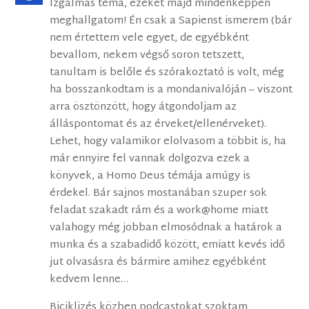
Izgalmas téma, ezeket majd mindenképpen
meghallgatom! Én csak a Sapienst ismerem (bár
nem értettem vele egyet, de egyébként
bevallom, nekem végső soron tetszett,
tanultam is belőle és szórakoztató is volt, még
ha bosszankodtam is a mondanivalóján – viszont
arra ösztönzött, hogy átgondoljam az
álláspontomat és az érveket/ellenérveket).
Lehet, hogy valamikor elolvasom a többit is, ha
már ennyire fel vannak dolgozva ezek a
könyvek, a Homo Deus témája amúgy is
érdekel. Bár sajnos mostanában szuper sok
feladat szakadt rám és a work@home miatt
valahogy még jobban elmosódnak a határok a
munka és a szabadidő között, emiatt kevés idő
jut olvasásra és bármire amihez egyébként
kedvem lenne…
Biciklizés közben podcastokat szoktam