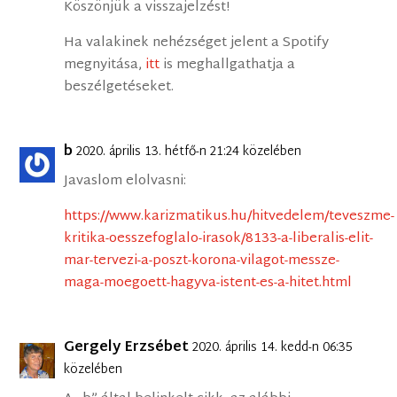
Köszönjük a visszajelzést!
Ha valakinek nehézséget jelent a Spotify
megnyitása,
itt
is meghallgathatja a
beszélgetéseket.
b
2020. április 13. hétfő-n 21:24 közelében
Javaslom elolvasni:
https://www.karizmatikus.hu/hitvedelem/teveszme-
kritika-oesszefoglalo-irasok/8133-a-liberalis-elit-
mar-tervezi-a-poszt-korona-vilagot-messze-
maga-moegoett-hagyva-istent-es-a-hitet.html
Gergely Erzsébet
2020. április 14. kedd-n 06:35
közelében