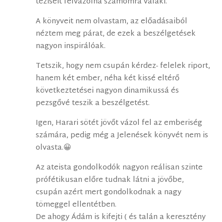
téziseit felvázolná számomra valaki.
A könyveit nem olvastam, az előadásaiból
néztem meg párat, de ezek a beszélgetések
nagyon inspirálóak.
Tetszik, hogy nem csupán kérdez- felelek riport,
hanem két ember, néha két kissé eltérő
következtetései nagyon dinamikussá és
pezsgővé teszik a beszélgetést.
Igen, Harari sötét jövőt vázol fel az emberiség
számára, pedig még a Jelenések könyvét nem is
olvasta.😀
Az ateista gondolkodók nagyon reálisan szinte
prófétikusan előre tudnak látni a jövőbe,
csupán azért mert gondolkodnak a nagy
tömeggel ellentétben.
De ahogy Ádám is kifejti ( és talán a keresztény