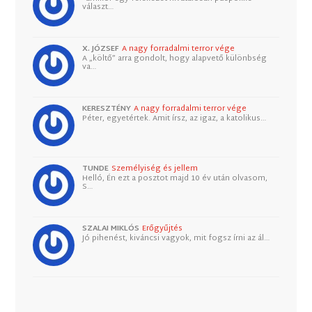
választ…
X. JÓZSEF
A nagy forradalmi terror vége
A „költő” arra gondolt, hogy alapvető különbség
va…
KERESZTÉNY
A nagy forradalmi terror vége
Péter, egyetértek. Amit írsz, az igaz, a katolikus…
TUNDE
Személyiség és jellem
Helló, Én ezt a posztot majd 10 év után olvasom,
S…
SZALAI MIKLÓS
Erőgyűjtés
Jó pihenést, kiváncsi vagyok, mit fogsz írni az ál…