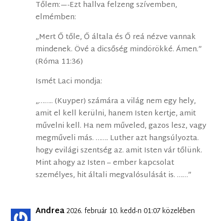
Tőlem:—-Ezt hallva felzeng szívemben,
elmémben:
„Mert Ő tőle, Ő általa és Ő reá nézve vannak
mindenek. Övé a dicsőség mindörökké. Ámen.”
(Róma 11:36)
Ismét Laci mondja:
„…….. (Kuyper) számára a világ nem egy hely,
amit el kell kerülni, hanem Isten kertje, amit
művelni kell. Ha nem műveled, gazos lesz, vagy
megműveli más. ……. Luther azt hangsúlyozta.
hogy evilági szentség az. amit Isten vár tőlünk.
Mint ahogy az Isten – ember kapcsolat
személyes, hit általi megvalósulását is. ……”
Andrea
2026. február 10. kedd-n 01:07 közelében