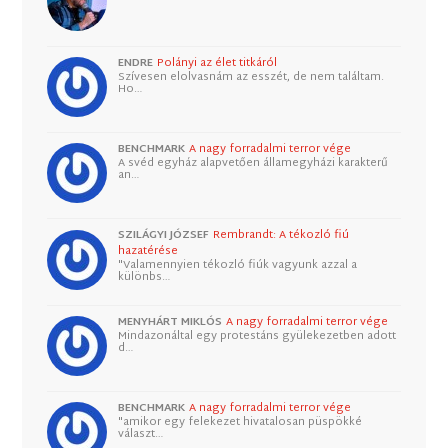
ENDRE
Polányi az élet titkáról
Szívesen elolvasnám az esszét, de nem találtam.
Ho…
BENCHMARK
A nagy forradalmi terror vége
A svéd egyház alapvetően államegyházi karakterű
an…
SZILÁGYI JÓZSEF
Rembrandt: A tékozló fiú
hazatérése
"Valamennyien tékozló fiúk vagyunk azzal a
különbs…
MENYHÁRT MIKLÓS
A nagy forradalmi terror vége
Mindazonáltal egy protestáns gyülekezetben adott
d…
BENCHMARK
A nagy forradalmi terror vége
"amikor egy felekezet hivatalosan püspökké
választ…