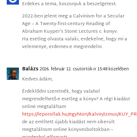
Erdekes a tema, koszonjuk a beszelgetest.
2022-ben jelent meg a Calvinism for a Secular
Age – A Twenty-first-century Reading of
Abraham Kuyper’s Stone Lectures c. konyv.
Ha esetleg olvasta valaki, erdekelne, hogy mi a
velemenye, erdemes-e megrendelni.
Balázs
2026. február 12. csütörtök-n 15:48 közelében
Kedves ádám,
Érdeklődni szeretnék, hogy valahol
megrendelhető-e esetleg a könyv? A régi kiadást
online megtaláltam
https://leporollak.hu/egyhtori/kalvin/izmus/KUY_
de az említett újabb kiadást nem sikerült
megtalálnom online könyvesboltokban –