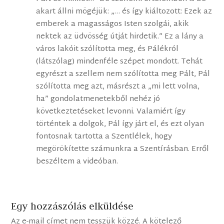
akart állni mögéjük: „… és így kiáltozott: Ezek az
emberek a magasságos Isten szolgái, akik
nektek az üdvösség útját hirdetik.” Ez a lány a
város lakóit szólította meg, és Pálékról
(látszólag) mindenféle szépet mondott. Tehát
egyrészt a szellem nem szólította meg Pált, Pál
szólította meg azt, másrészt a „mi lett volna,
ha” gondolatmenetekből nehéz jó
következtetéseket levonni. Valamiért így
történtek a dolgok, Pál így járt el, és ezt olyan
fontosnak tartotta a Szentlélek, hogy
megörökítette számunkra a Szentírásban. Erről
beszéltem a videóban.
Egy hozzászólás elküldése
Az e-mail címet nem tesszük közzé.
A kötelező