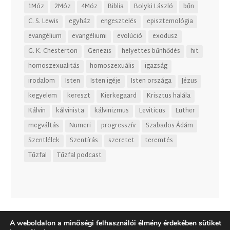
1Móz
2Móz
4Móz
Biblia
Bolyki László
bűn
C. S. Lewis
egyház
engesztelés
episztemológia
evangélium
evangéliumi
evolúció
exodusz
G. K. Chesterton
Genezis
helyettes bűnhődés
hit
homoszexualitás
homoszexuális
igazság
irodalom
Isten
Isten igéje
Isten országa
Jézus
kegyelem
kereszt
Kierkegaard
Krisztus halála
Kálvin
kálvinista
kálvinizmus
Leviticus
Luther
megváltás
Numeri
progresszív
Szabados Ádám
Szentlélek
Szentírás
szeretet
teremtés
Tűzfal
Tűzfal podcast
A weboldalon a minőségi felhasználói élmény érdekében sütiket