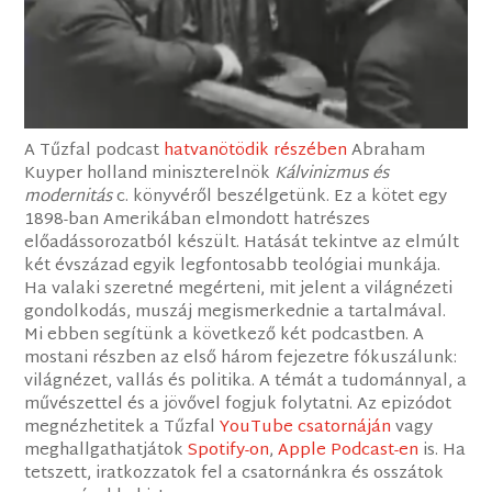
A Tűzfal podcast
hatvanötödik részében
Abraham
Kuyper holland miniszterelnök
Kálvinizmus és
modernitás
c. könyvéről beszélgetünk. Ez a kötet egy
1898-ban Amerikában elmondott hatrészes
előadássorozatból készült. Hatását tekintve az elmúlt
két évszázad egyik legfontosabb teológiai munkája.
Ha valaki szeretné megérteni, mit jelent a világnézeti
gondolkodás, muszáj megismerkednie a tartalmával.
Mi ebben segítünk a következő két podcastben. A
mostani részben az első három fejezetre fókuszálunk:
világnézet, vallás és politika. A témát a tudománnyal, a
művészettel és a jövővel fogjuk folytatni. Az epizódot
megnézhetitek a Tűzfal
YouTube csatornáján
vagy
meghallgathatjátok
Spotify-on
,
Apple Podcast-en
is. Ha
tetszett, iratkozzatok fel a csatornánkra és osszátok