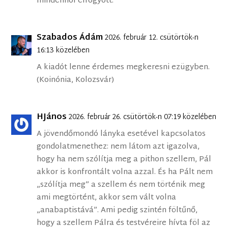
mindenhol elfogyott.
Szabados Ádám
2026. február 12. csütörtök-n
16:13 közelében
A kiadót lenne érdemes megkeresni ezügyben.
(Koinónia, Kolozsvár)
HJános
2026. február 26. csütörtök-n 07:19 közelében
A jövendőmondó lányka esetével kapcsolatos
gondolatmenethez: nem látom azt igazolva,
hogy ha nem szólítja meg a pithon szellem, Pál
akkor is konfrontált volna azzal. És ha Pált nem
„szólítja meg” a szellem és nem történik meg
ami megtörtént, akkor sem vált volna
„anabaptistává”. Ami pedig szintén föltűnő,
hogy a szellem Pálra és testvéreire hívta föl az