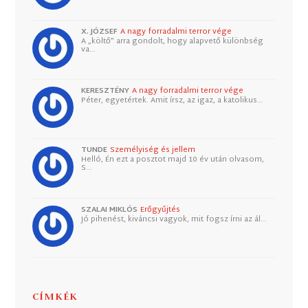
X. JÓZSEF
A nagy forradalmi terror vége
A „költő” arra gondolt, hogy alapvető különbség
va…
KERESZTÉNY
A nagy forradalmi terror vége
Péter, egyetértek. Amit írsz, az igaz, a katolikus…
TUNDE
Személyiség és jellem
Helló, Én ezt a posztot majd 10 év után olvasom,
S…
SZALAI MIKLÓS
Erőgyűjtés
Jó pihenést, kiváncsi vagyok, mit fogsz írni az ál…
CÍMKÉK