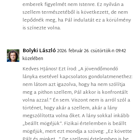
emberek figyelmét nem Istenre. Ez nyilván a
szellem természetéből is következett, de nem
lepődnék meg, ha Pál indulatát ez a körülmény
is színezte volna.
Bolyki László
2026. február 26. csütörtök-n 09:42
közelében
Kedves HJános! Ezt írod: „A jövendőmondó
lányka esetével kapcsolatos gondolatmenethez:
nem látom azt igazolva, hogy ha nem szólítja
meg a pithon szellem, Pál akkor is konfrontált
volna azzal.” Én sem. Viszont nem is arról szól a
történet, hogy akár a szellem, akár a lány
megszólította volna őket. A lány sokkal inkább
„beállt mögéjük”. Fizikai értelemben is beállt
mögéjük, mert ezt mondja a szöveg: „Ez követte
Pált és minket…” De szellemi értelemben is be