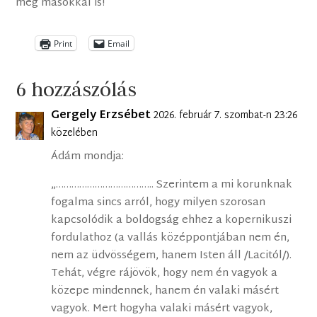
meg másokkal is!
Print
Email
6 hozzászólás
Gergely Erzsébet
2026. február 7. szombat-n 23:26
közelében
Ádám mondja:
„……………………………….. Szerintem a mi korunknak
fogalma sincs arról, hogy milyen szorosan
kapcsolódik a boldogság ehhez a kopernikuszi
fordulathoz (a vallás középpontjában nem én,
nem az üdvösségem, hanem Isten áll /Lacitól/).
Tehát, végre rájövök, hogy nem én vagyok a
közepe mindennek, hanem én valaki másért
vagyok. Mert hogyha valaki másért vagyok,