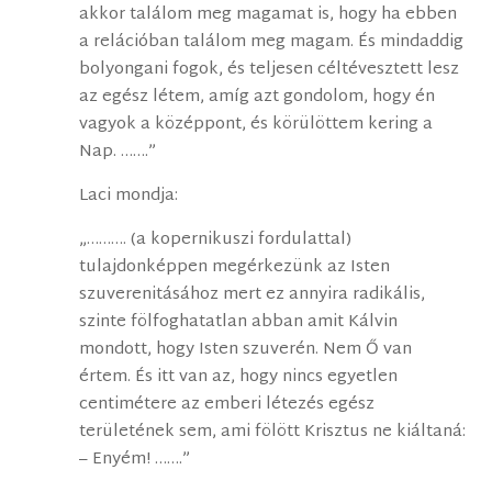
akkor találom meg magamat is, hogy ha ebben
a relációban találom meg magam. És mindaddig
bolyongani fogok, és teljesen céltévesztett lesz
az egész létem, amíg azt gondolom, hogy én
vagyok a középpont, és körülöttem kering a
Nap. …….”
Laci mondja:
„………. (a kopernikuszi fordulattal)
tulajdonképpen megérkezünk az Isten
szuverenitásához mert ez annyira radikális,
szinte fölfoghatatlan abban amit Kálvin
mondott, hogy Isten szuverén. Nem Ő van
értem. És itt van az, hogy nincs egyetlen
centimétere az emberi létezés egész
területének sem, ami fölött Krisztus ne kiáltaná:
– Enyém! …….”