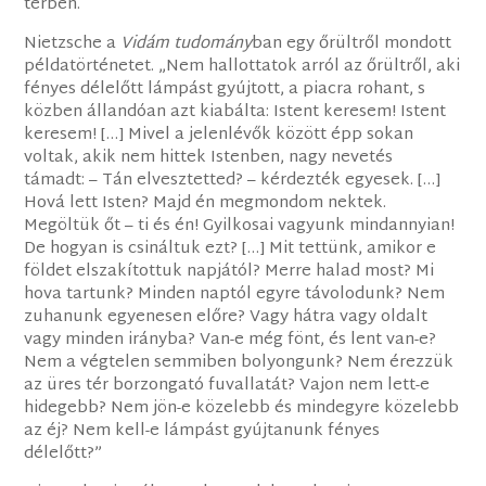
térben.
Nietzsche a
Vidám tudomány
ban egy őrültről mondott
példatörténetet. „Nem hallottatok arról az őrültről, aki
fényes délelőtt lámpást gyújtott, a piacra rohant, s
közben állandóan azt kiabálta: Istent keresem! Istent
keresem! […] Mivel a jelenlévők között épp sokan
voltak, akik nem hittek Istenben, nagy nevetés
támadt: – Tán elvesztetted? – kérdezték egyesek. […]
Hová lett Isten? Majd én megmondom nektek.
Megöltük őt – ti és én! Gyilkosai vagyunk mindannyian!
De hogyan is csináltuk ezt? […] Mit tettünk, amikor e
földet elszakítottuk napjától? Merre halad most? Mi
hova tartunk? Minden naptól egyre távolodunk? Nem
zuhanunk egyenesen előre? Vagy hátra vagy oldalt
vagy minden irányba? Van-e még fönt, és lent van-e?
Nem a végtelen semmiben bolyongunk? Nem érezzük
az üres tér borzongató fuvallatát? Vajon nem lett-e
hidegebb? Nem jön-e közelebb és mindegyre közelebb
az éj? Nem kell-e lámpást gyújtanunk fényes
délelőtt?”