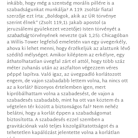
inkább, hogy még a szentség morális pillére is a
szabadságunkat munkálja? A 119. zsoltár fiatal
szerzője ezt írta: „Boldogok, akik az ÚR törvénye
szerint élnek” (Zsolt 119,1). Jakab apostol (a
jeruzsálemi gyülekezet vezetője) Isten törvényét a
szabadság
törvényének nevezte (Jak 1,25). Chicagóban
a Willis-Tower legfelső emeletén van egy üvegerkély,
ahova ki lehet menni, hogy érzékeljük az alattunk lévő
szédítő mélységet. Amikor kiléptem az erkélyre, egy
áthatolhatatlan üvegfal zárt el attól, hogy több száz
méter zuhanás után az aszfalton végezzem véres
péppé lapítva. Való igaz, az üvegpadló korlátozott
engem, de vajon szabadabb lettem volna, ha nincs ott
az a korlát? Bizonyos értelemben igen, mert
kipróbálhattam volna a szabadesést, de vajon a
szabadesés szabadabb, mint ha ott van köztem és a
végtelen tér között a biztonságos fal? Nem nehéz
belátni, hogy a korlát éppen a szabadságomat
biztosította. A szabadesés ezzel szemben a
gravitációnak való teljes kiszolgáltatottságot és a
tehetetlen kapálózást jelentette volna a korlátlan