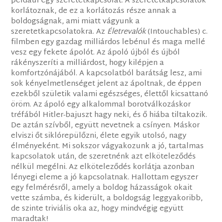
például egy szeretetkapcsolat. A szeretetkapcsolatok
korlátoznak, de ez a korlátozás része annak a
boldogságnak, ami miatt vágyunk a
szeretetkapcsolatokra. Az
Életrevalók
(Intouchables) c.
filmben egy gazdag milliárdos lebénul és maga mellé
vesz egy fekete ápolót. Az ápoló újból és újból
rákényszeríti a milliárdost, hogy kilépjen a
komfortzónájából. A kapcsolatból barátság lesz, ami
sok kényelmetlenséget jelent az ápoltnak, de éppen
ezekből születik valami egészséges, élettől kicsattanó
öröm. Az ápoló egy alkalommal borotválkozáskor
tréfából Hitler-bajuszt hagy neki, és ő hiába tiltakozik.
De aztán szívből, együtt nevetnek a csínyen. Máskor
elviszi őt siklórepülőzni, élete egyik utolsó, nagy
élményeként. Mi sokszor vágyakozunk a jó, tartalmas
kapcsolatok után, de szeretnénk azt elköteleződés
nélkül megélni. Az elköteleződés korlátja azonban
lényegi eleme a jó kapcsolatnak. Hallottam egyszer
egy felmérésről, amely a boldog házasságok okait
vette számba, és kiderült, a boldogság leggyakoribb,
de szinte triviális oka az, hogy mindvégig együtt
maradtak!