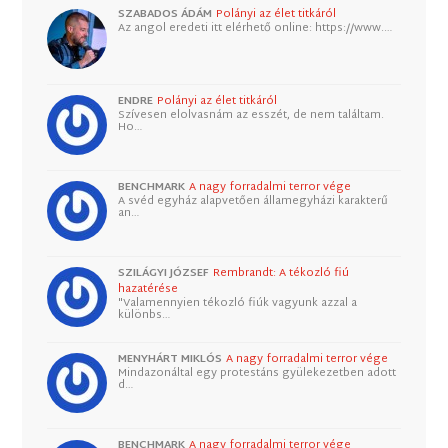
SZABADOS ÁDÁM
Polányi az élet titkáról
Az angol eredeti itt elérhető online: https://www.…
ENDRE
Polányi az élet titkáról
Szívesen elolvasnám az esszét, de nem találtam.
Ho…
BENCHMARK
A nagy forradalmi terror vége
A svéd egyház alapvetően államegyházi karakterű
an…
SZILÁGYI JÓZSEF
Rembrandt: A tékozló fiú
hazatérése
"Valamennyien tékozló fiúk vagyunk azzal a
különbs…
MENYHÁRT MIKLÓS
A nagy forradalmi terror vége
Mindazonáltal egy protestáns gyülekezetben adott
d…
BENCHMARK
A nagy forradalmi terror vége