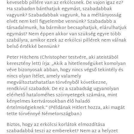
kevesebb pillére van az erkölcsnek. De vajon igaz ez?
Ha szabadon bánthatjuk egymást, szabadabbak
vagyunk? Szabadabbak vagyunk, ha a méltányosság
elvét nem kell figyelembe vennünk? Szabadabb a
társadalmunk, ha bármikor becsaphatjuk, elárulhatjuk
egymást? Nem éppen akkor van szükség egyre több
szabályra, amikor ezek az erkölcsi pillérek nem válnak
belső értékké bennünk?
Peter Hitchens (Christopher testvére, aki ateistából
keresztény lett) írja: „Akik a hitetlenségüket komolyan
véve bizonyosak abban, hogy nincs végső tekintély és
nincs olyan ítélet, amely valamely
megváltoztathatatlan törvényből következne,
rendkívül szabadok. De ez a szabadság ugyanolyan
elérhető hataloméhes szörnyetegek számára, mint
kényelmes kertvárosokban élő haladó
értelmiségieknek.” (Példának Hitlert hozza, aki magát
tette törvénnyé Németországban.)
Biztos, hogy az erkölcsi korlátok elmozdítása
szabadabbá teszi az embereket? Nem az a helyzet