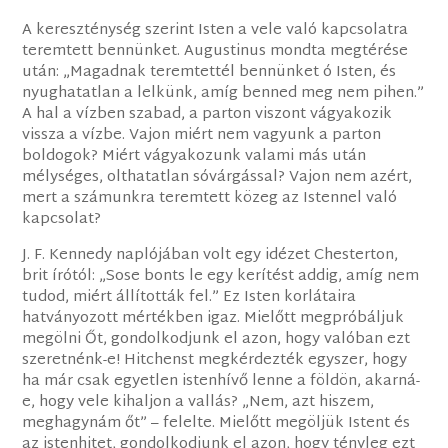
A kereszténység szerint Isten a vele való kapcsolatra
teremtett bennünket. Augustinus mondta megtérése
után: „Magadnak teremtettél bennünket ó Isten, és
nyughatatlan a lelkünk, amíg benned meg nem pihen.”
A hal a vízben szabad, a parton viszont vágyakozik
vissza a vízbe. Vajon miért nem vagyunk a parton
boldogok? Miért vágyakozunk valami más után
mélységes, olthatatlan sóvárgással? Vajon nem azért,
mert a számunkra teremtett közeg az Istennel való
kapcsolat?
J. F. Kennedy naplójában volt egy idézet Chesterton,
brit írótól: „Sose bonts le egy kerítést addig, amíg nem
tudod, miért állították fel.” Ez Isten korlátaira
hatványozott mértékben igaz. Mielőtt megpróbáljuk
megölni Őt, gondolkodjunk el azon, hogy valóban ezt
szeretnénk-e! Hitchenst megkérdezték egyszer, hogy
ha már csak egyetlen istenhívő lenne a földön, akarná-
e, hogy vele kihaljon a vallás? „Nem, azt hiszem,
meghagynám őt” – felelte. Mielőtt megöljük Istent és
az istenhitet, gondolkodjunk el azon, hogy tényleg ezt