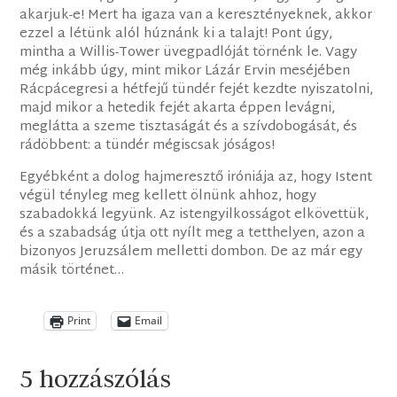
akarjuk-e! Mert ha igaza van a keresztényeknek, akkor
ezzel a létünk alól húznánk ki a talajt! Pont úgy,
mintha a Willis-Tower üvegpadlóját törnénk le. Vagy
még inkább úgy, mint mikor Lázár Ervin meséjében
Rácpácegresi a hétfejű tündér fejét kezdte nyiszatolni,
majd mikor a hetedik fejét akarta éppen levágni,
meglátta a szeme tisztaságát és a szívdobogását, és
rádöbbent: a tündér mégiscsak jóságos!
Egyébként a dolog hajmeresztő iróniája az, hogy Istent
végül tényleg meg kellett ölnünk ahhoz, hogy
szabadokká legyünk. Az istengyilkosságot elkövettük,
és a szabadság útja ott nyílt meg a tetthelyen, azon a
bizonyos Jeruzsálem melletti dombon. De az már egy
másik történet…
Print
Email
5 hozzászólás