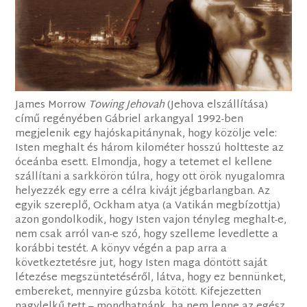
James Morrow
Towing Jehovah
(Jehova elszállítása)
című regényében Gábriel arkangyal 1992-ben
megjelenik egy hajóskapitánynak, hogy közölje vele:
Isten meghalt és három kilométer hosszú holtteste az
óceánba esett. Elmondja, hogy a tetemet el kellene
szállítani a sarkkörön túlra, hogy ott örök nyugalomra
helyezzék egy erre a célra kivájt jégbarlangban. Az
egyik szereplő, Ockham atya (a Vatikán megbízottja)
azon gondolkodik, hogy Isten vajon tényleg meghalt-e,
nem csak arról van-e szó, hogy szelleme levedlette a
korábbi testét. A könyv végén a pap arra a
következtetésre jut, hogy Isten maga döntött saját
létezése megszüntetéséről, látva, hogy ez bennünket,
embereket, mennyire gúzsba kötött. Kifejezetten
nagylelkű tett – mondhatnánk, ha nem lenne az egész