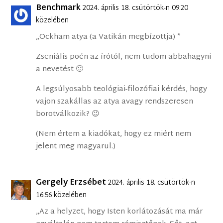
Benchmark
2024. április 18. csütörtök-n 09:20
közelében
„Ockham atya (a Vatikán megbízottja) ”
Zseniális poén az írótól, nem tudom abbahagyni
a nevetést 🙂
A legsúlyosabb teológiai-filozófiai kérdés, hogy
vajon szakállas az atya avagy rendszeresen
borotválkozik? 😉
(Nem értem a kiadókat, hogy ez miért nem
jelent meg magyarul.)
Gergely Erzsébet
2024. április 18. csütörtök-n
16:56 közelében
„Az a helyzet, hogy Isten korlátozását ma már