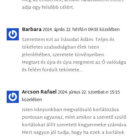
meg az embernek, amikor halandóként életét
adja egy felsőbb célért.
Barbara
2024. április 22. hétfő-n 09:03 közelében
Szerettem ezt az írásodat Ádám. Teljes és
tökéletes szabadságban élek Isten
jelenlétében, szeretete törvényeiben.
Megtart és újra és újra megment az Ő valósága
és felém fordult tekintete…
Arcson Rafael
2024. június 22. szombat-n 15:15
közelében
Isten irányunkban megvalósuló korlátozása
pontosan ugyanaz, mint amikor a szerető szülő
korlátokat állít szeretett kisgyermeke számára.
Mert nagyon jól tudja, hogy ha ezek a korlátok