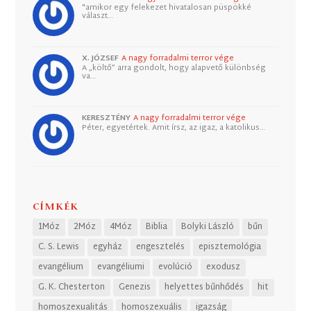
"amikor egy felekezet hivatalosan püspökké
választ…
X. JÓZSEF
A nagy forradalmi terror vége
A „költő” arra gondolt, hogy alapvető különbség
va…
KERESZTÉNY
A nagy forradalmi terror vége
Péter, egyetértek. Amit írsz, az igaz, a katolikus…
CÍMKÉK
1Móz
2Móz
4Móz
Biblia
Bolyki László
bűn
C. S. Lewis
egyház
engesztelés
episztemológia
evangélium
evangéliumi
evolúció
exodusz
G. K. Chesterton
Genezis
helyettes bűnhődés
hit
homoszexualitás
homoszexuális
igazság