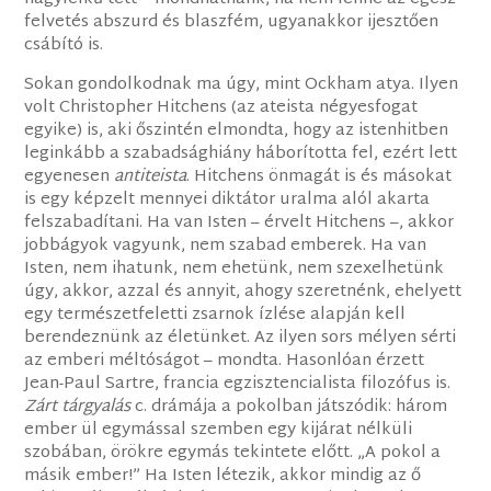
felvetés abszurd és blaszfém, ugyanakkor ijesztően
csábító is.
Sokan gondolkodnak ma úgy, mint Ockham atya. Ilyen
volt Christopher Hitchens (az ateista négyesfogat
egyike) is, aki őszintén elmondta, hogy az istenhitben
leginkább a szabadsághiány háborította fel, ezért lett
egyenesen
antiteista
. Hitchens önmagát is és másokat
is egy képzelt mennyei diktátor uralma alól akarta
felszabadítani. Ha van Isten – érvelt Hitchens –, akkor
jobbágyok vagyunk, nem szabad emberek. Ha van
Isten, nem ihatunk, nem ehetünk, nem szexelhetünk
úgy, akkor, azzal és annyit, ahogy szeretnénk, ehelyett
egy természetfeletti zsarnok ízlése alapján kell
berendeznünk az életünket. Az ilyen sors mélyen sérti
az emberi méltóságot – mondta. Hasonlóan érzett
Jean-Paul Sartre, francia egzisztencialista filozófus is.
Zárt tárgyalás
c. drámája a pokolban játszódik: három
ember ül egymással szemben egy kijárat nélküli
szobában, örökre egymás tekintete előtt. „A pokol a
másik ember!” Ha Isten létezik, akkor mindig az ő