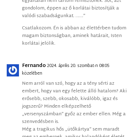
egyáltalán nem tartom rémisztőnek. Sőt, azt
gondolom, éppen az ő korlátai biztosítják a
valódi szabadságunkat. …….”
Csatlakozom. Én is abban az élettérben tudom
magam biztonságban, aminek határait, Isten
korlátai jelölik.
Fernando
2024. április 20. szombat-n 08:05
közelében
Nem arról van szó, hogy az a tény sérti az
embert, hogy van egy felette álló hatalom? Aki
erősebb, szebb, okosabb, kiválóbb, igaz és
jogszerű? Minden elképzelhető
„versenyszámban” győz az ember ellen. Még a
szenvedésben is.
Még a tragikus hős „ütőkártya” sem maradt