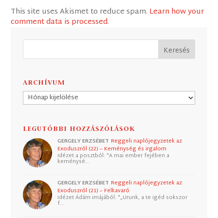
This site uses Akismet to reduce spam.
Learn how your
comment data is processed
.
ARCHÍVUM
Archívum
LEGUTÓBBI HOZZÁSZÓLÁSOK
GERGELY ERZSÉBET
Reggeli naplójegyzetek az
Exoduszról (22) – Keménység és irgalom
Idézet a posztból: "A mai ember fejében a
keménysé…
GERGELY ERZSÉBET
Reggeli naplójegyzetek az
Exoduszról (21) – Felkavaró
Idézet Ádám imájából: "„Urunk, a te igéd sokszor
f…