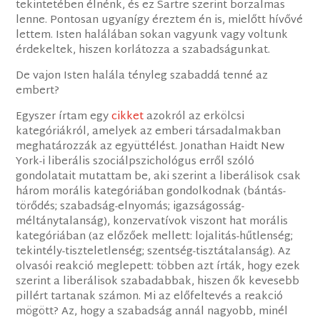
tekintetében élnénk, és ez Sartre szerint borzalmas
lenne. Pontosan ugyanígy éreztem én is, mielőtt hívővé
lettem. Isten halálában sokan vagyunk vagy voltunk
érdekeltek, hiszen korlátozza a szabadságunkat.
De vajon Isten halála tényleg szabaddá tenné az
embert?
Egyszer írtam egy
cikket
azokról az erkölcsi
kategóriákról, amelyek az emberi társadalmakban
meghatározzák az együttélést. Jonathan Haidt New
York-i liberális szociálpszichológus erről szóló
gondolatait mutattam be, aki szerint a liberálisok csak
három morális kategóriában gondolkodnak (bántás-
törődés; szabadság-elnyomás; igazságosság-
méltánytalanság), konzervatívok viszont hat morális
kategóriában (az előzőek mellett: lojalitás-hűtlenség;
tekintély-tiszteletlenség; szentség-tisztátalanság). Az
olvasói reakció meglepett: többen azt írták, hogy ezek
szerint a liberálisok szabadabbak, hiszen ők kevesebb
pillért tartanak számon. Mi az előfeltevés a reakció
mögött? Az, hogy a szabadság annál nagyobb, minél