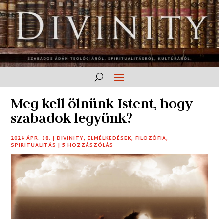
Meg kell ölnünk Istent, hogy
szabadok legyünk?
2024 ÁPR. 18.
|
DIVINITY
,
ELMÉLKEDÉSEK
,
FILOZÓFIA
,
SPIRITUALITÁS
|
5 HOZZÁSZÓLÁS