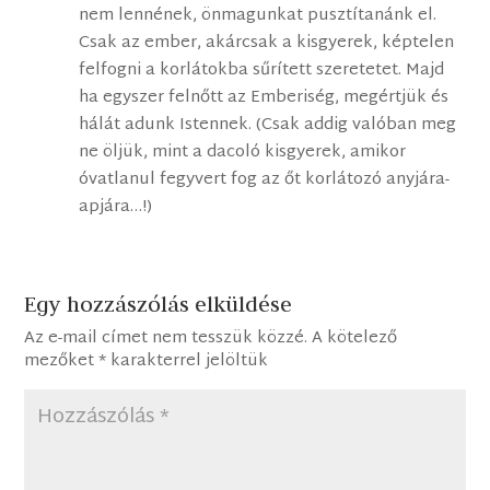
nem lennének, önmagunkat pusztítanánk el.
Csak az ember, akárcsak a kisgyerek, képtelen
felfogni a korlátokba sűrített szeretetet. Majd
ha egyszer felnőtt az Emberiség, megértjük és
hálát adunk Istennek. (Csak addig valóban meg
ne öljük, mint a dacoló kisgyerek, amikor
óvatlanul fegyvert fog az őt korlátozó anyjára-
apjára…!)
Egy hozzászólás elküldése
Az e-mail címet nem tesszük közzé.
A kötelező
mezőket
*
karakterrel jelöltük