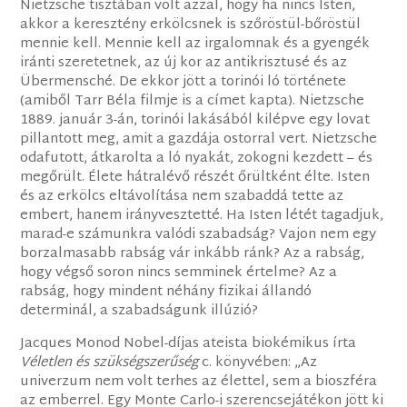
Nietzsche tisztában volt azzal, hogy ha nincs Isten,
akkor a keresztény erkölcsnek is szőröstül-bőröstül
mennie kell. Mennie kell az irgalomnak és a gyengék
iránti szeretetnek, az új kor az antikrisztusé és az
Übermensché. De ekkor jött a torinói ló története
(amiből Tarr Béla filmje is a címet kapta). Nietzsche
1889. január 3-án, torinói lakásából kilépve egy lovat
pillantott meg, amit a gazdája ostorral vert. Nietzsche
odafutott, átkarolta a ló nyakát, zokogni kezdett – és
megőrült. Élete hátralévő részét őrültként élte. Isten
és az erkölcs eltávolítása nem szabaddá tette az
embert, hanem irányvesztetté. Ha Isten létét tagadjuk,
marad-e számunkra valódi szabadság? Vajon nem egy
borzalmasabb rabság vár inkább ránk? Az a rabság,
hogy végső soron nincs semminek értelme? Az a
rabság, hogy mindent néhány fizikai állandó
determinál, a szabadságunk illúzió?
Jacques Monod Nobel-díjas ateista biokémikus írta
Véletlen és szükségszerűség
c. könyvében: „Az
univerzum nem volt terhes az élettel, sem a bioszféra
az emberrel. Egy Monte Carlo-i szerencsejátékon jött ki