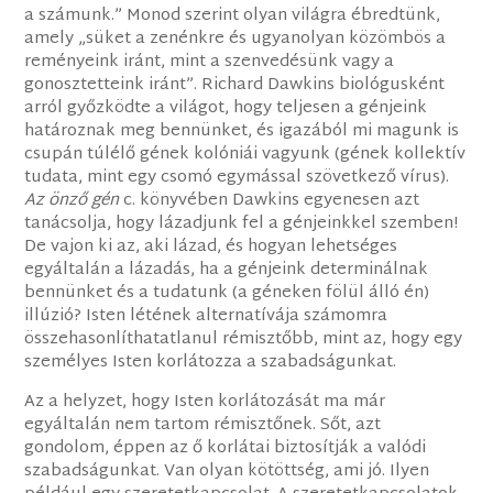
a számunk.” Monod szerint olyan világra ébredtünk,
amely „süket a zenénkre és ugyanolyan közömbös a
reményeink iránt, mint a szenvedésünk vagy a
gonosztetteink iránt”. Richard Dawkins biológusként
arról győzködte a világot, hogy teljesen a génjeink
határoznak meg bennünket, és igazából mi magunk is
csupán túlélő gének kolóniái vagyunk (gének kollektív
tudata, mint egy csomó egymással szövetkező vírus).
Az önző gén
c. könyvében Dawkins egyenesen azt
tanácsolja, hogy lázadjunk fel a génjeinkkel szemben!
De vajon ki az, aki lázad, és hogyan lehetséges
egyáltalán a lázadás, ha a génjeink determinálnak
bennünket és a tudatunk (a géneken fölül álló én)
illúzió? Isten létének alternatívája számomra
összehasonlíthatatlanul rémisztőbb, mint az, hogy egy
személyes Isten korlátozza a szabadságunkat.
Az a helyzet, hogy Isten korlátozását ma már
egyáltalán nem tartom rémisztőnek. Sőt, azt
gondolom, éppen az ő korlátai biztosítják a valódi
szabadságunkat. Van olyan kötöttség, ami jó. Ilyen