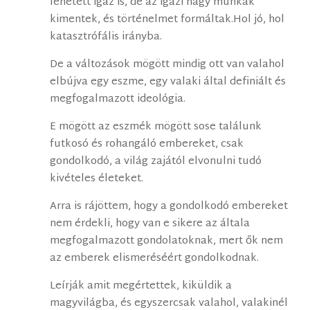
lehetett igaz is, de az igazi nagy munkák
kimentek, és történelmet formáltak.Hol jó, hol
katasztrófális irányba.
De a változások mögött mindig ott van valahol
elbújva egy eszme, egy valaki által definiált és
megfogalmazott ideológia.
E mögött az eszmék mögött sose találunk
futkosó és rohangáló embereket, csak
gondolkodó, a világ zajától elvonulni tudó
kivételes életeket.
Arra is rájöttem, hogy a gondolkodó embereket
nem érdekli, hogy van e sikere az általa
megfogalmazott gondolatoknak, mert ők nem
az emberek elismeréséért gondolkodnak.
Leírják amit megértettek, kiküldik a
magyvilágba, és egyszercsak valahol, valakinél