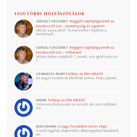
LEGUTÓBBI HOZZÁSZÓLÁSOK
GERGELY ERZSÉBET
Reggeli naplójegyzetek az
Exoduszról (22) – Keménység és irgalom
Idézet a posztból: "A mai ember fejében a
keménysé…
GERGELY ERZSÉBET
Reggeli naplójegyzetek az
Exoduszról (21) – Felkavaró
Idézet Ádám imájából: "„Urunk, a te igéd sokszor
f…
SZABADOS ÁDÁM
Polányi az élet titkáról
Az angol eredeti itt elérhető online: https://www.…
ENDRE
Polányi az élet titkáról
Szívesen elolvasnám az esszét, de nem találtam.
Ho…
BENCHMARK
A nagy forradalmi terror vége
A svéd egyház alapvetően államegyházi karakterű
an…