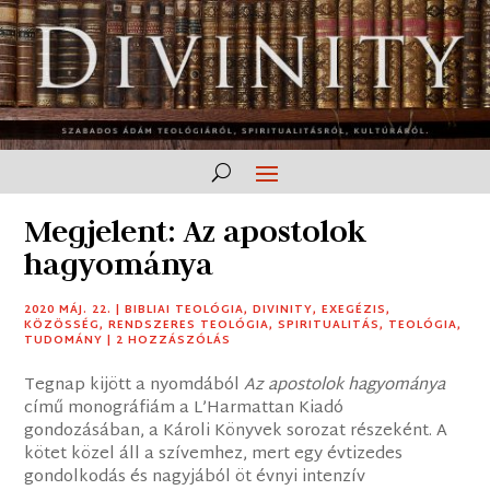
Megjelent: Az apostolok
hagyománya
2020 MÁJ. 22.
|
BIBLIAI TEOLÓGIA
,
DIVINITY
,
EXEGÉZIS
,
KÖZÖSSÉG
,
RENDSZERES TEOLÓGIA
,
SPIRITUALITÁS
,
TEOLÓGIA
,
TUDOMÁNY
|
2 HOZZÁSZÓLÁS
Tegnap kijött a nyomdából
Az apostolok hagyománya
című monográfiám a L’Harmattan Kiadó
gondozásában, a Károli Könyvek sorozat részeként. A
kötet közel áll a szívemhez, mert egy évtizedes
gondolkodás és nagyjából öt évnyi intenzív