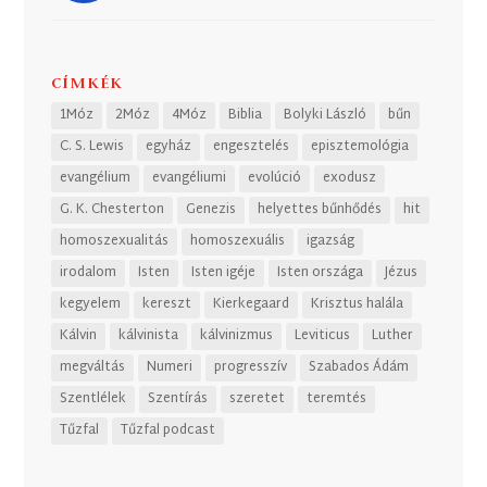
CÍMKÉK
1Móz
2Móz
4Móz
Biblia
Bolyki László
bűn
C. S. Lewis
egyház
engesztelés
episztemológia
evangélium
evangéliumi
evolúció
exodusz
G. K. Chesterton
Genezis
helyettes bűnhődés
hit
homoszexualitás
homoszexuális
igazság
irodalom
Isten
Isten igéje
Isten országa
Jézus
kegyelem
kereszt
Kierkegaard
Krisztus halála
Kálvin
kálvinista
kálvinizmus
Leviticus
Luther
megváltás
Numeri
progresszív
Szabados Ádám
Szentlélek
Szentírás
szeretet
teremtés
Tűzfal
Tűzfal podcast