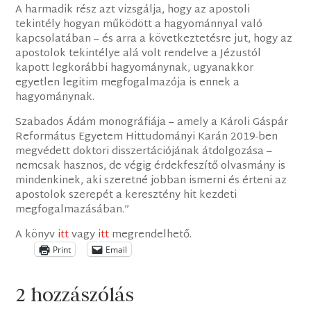
A harmadik rész azt vizsgálja, hogy az apostoli
tekintély hogyan működött a hagyománnyal való
kapcsolatában – és arra a következtetésre jut, hogy az
apostolok tekintélye alá volt rendelve a Jézustól
kapott legkorábbi hagyománynak, ugyanakkor
egyetlen legitim megfogalmazója is ennek a
hagyománynak.
Szabados Ádám monográfiája – amely a Károli Gáspár
Református Egyetem Hittudományi Karán 2019-ben
megvédett doktori disszertációjának átdolgozása –
nemcsak hasznos, de végig érdekfeszítő olvasmány is
mindenkinek, aki szeretné jobban ismerni és érteni az
apostolok szerepét a keresztény hit kezdeti
megfogalmazásában.”
A könyv
itt
vagy
itt
megrendelhető.
Print
Email
2 hozzászólás