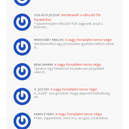
SZILÁGYI JÓZSEF
Rembrandt: A tékozló fiú
hazatérése
"Valamennyien tékozló fiúk vagyunk azzal a
különbs…
MENYHÁRT MIKLÓS
A nagy forradalmi terror vége
Mindazonáltal egy protestáns gyülekezetben adott
d…
BENCHMARK
A nagy forradalmi terror vége
"amikor egy felekezet hivatalosan püspökké
választ…
X. JÓZSEF
A nagy forradalmi terror vége
A „költő” arra gondolt, hogy alapvető különbség
va…
KERESZTÉNY
A nagy forradalmi terror vége
Péter, egyetértek. Amit írsz, az igaz, a katolikus…