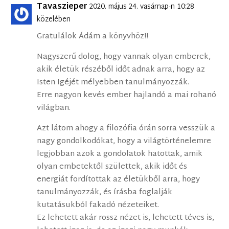
Tavaszieper
2020. május 24. vasárnap-n 10:28
közelében
Gratulálok Ádám a könyvhöz!!
Nagyszerű dolog, hogy vannak olyan emberek,
akik életük részéből időt adnak arra, hogy az
Isten Igéjét mélyebben tanulmányozzák.
Erre nagyon kevés ember hajlandó a mai rohanó
világban.
Azt látom ahogy a filozófia órán sorra vesszük a
nagy gondolkodókat, hogy a világtörténelemre
legjobban azok a gondolatok hatottak, amik
olyan embetektől születtek, akik időt és
energiát fordítottak az életükből arra, hogy
tanulmányozzák, és írásba foglalják
kutatásukból fakadó nézeteiket.
Ez lehetett akár rossz nézet is, lehetett téves is,