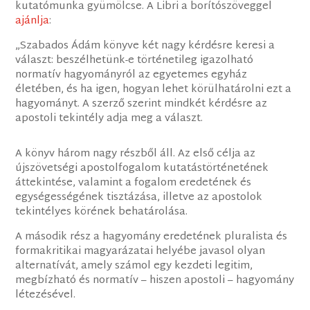
kutatómunka gyümölcse. A Libri a borítószöveggel
ajánlja
:
„Szabados Ádám könyve két nagy kérdésre keresi a
választ: beszélhetünk-e történetileg igazolható
normatív hagyományról az egyetemes egyház
életében, és ha igen, hogyan lehet körülhatárolni ezt a
hagyományt. A szerző szerint mindkét kérdésre az
apostoli tekintély adja meg a választ.
A könyv három nagy részből áll. Az első célja az
újszövetségi apostolfogalom kutatástörténetének
áttekintése, valamint a fogalom eredetének és
egységességének tisztázása, illetve az apostolok
tekintélyes körének behatárolása.
A második rész a hagyomány eredetének pluralista és
formakritikai magyarázatai helyébe javasol olyan
alternatívát, amely számol egy kezdeti legitim,
megbízható és normatív – hiszen apostoli – hagyomány
létezésével.