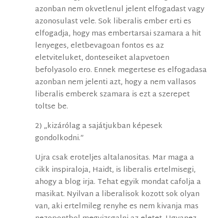
azonban nem okvetlenul jelent elfogadast vagy
azonosulast vele. Sok liberalis ember erti es
elfogadja, hogy mas embertarsai szamara a hit
lenyeges, eletbevagoan fontos es az
eletviteluket, donteseiket alapvetoen
befolyasolo ero. Ennek megertese es elfogadasa
azonban nem jelenti azt, hogy a nem vallasos
liberalis emberek szamara is ezt a szerepet
toltse be.
2) „kizárólag a sajátjukban képesek
gondolkodni.”
Ujra csak eroteljes altalanositas. Mar maga a
cikk inspiraloja, Haidt, is liberalis ertelmisegi,
ahogy a blog irja. Tehat egyik mondat cafolja a
masikat. Nyilvan a liberalisok kozott sok olyan
van, aki ertelmileg renyhe es nem kivanja mas