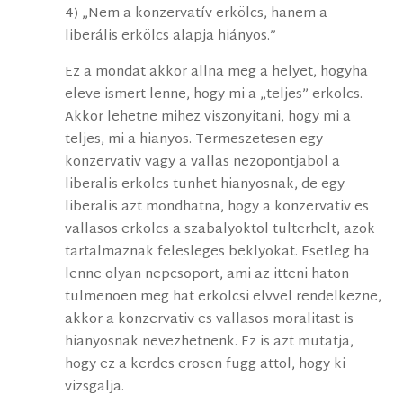
4) „Nem a konzervatív erkölcs, hanem a
liberális erkölcs alapja hiányos.”
Ez a mondat akkor allna meg a helyet, hogyha
eleve ismert lenne, hogy mi a „teljes” erkolcs.
Akkor lehetne mihez viszonyitani, hogy mi a
teljes, mi a hianyos. Termeszetesen egy
konzervativ vagy a vallas nezopontjabol a
liberalis erkolcs tunhet hianyosnak, de egy
liberalis azt mondhatna, hogy a konzervativ es
vallasos erkolcs a szabalyoktol tulterhelt, azok
tartalmaznak felesleges beklyokat. Esetleg ha
lenne olyan nepcsoport, ami az itteni haton
tulmenoen meg hat erkolcsi elvvel rendelkezne,
akkor a konzervativ es vallasos moralitast is
hianyosnak nevezhetnenk. Ez is azt mutatja,
hogy ez a kerdes erosen fugg attol, hogy ki
vizsgalja.