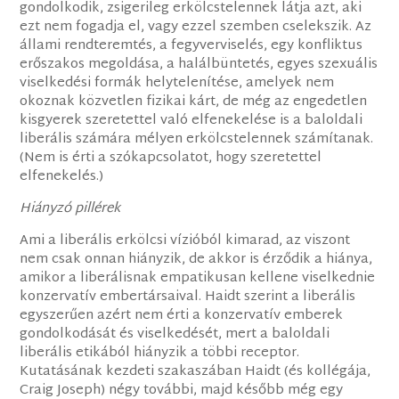
gondolkodik, zsigerileg erkölcstelennek látja azt, aki
ezt nem fogadja el, vagy ezzel szemben cselekszik. Az
állami rendteremtés, a fegyverviselés, egy konfliktus
erőszakos megoldása, a halálbüntetés, egyes szexuális
viselkedési formák helytelenítése, amelyek nem
okoznak közvetlen fizikai kárt, de még az engedetlen
kisgyerek szeretettel való elfenekelése is a baloldali
liberális számára mélyen erkölcstelennek számítanak.
(Nem is érti a szókapcsolatot, hogy szeretettel
elfenekelés.)
Hiányzó pillérek
Ami a liberális erkölcsi vízióból kimarad, az viszont
nem csak onnan hiányzik, de akkor is érződik a hiánya,
amikor a liberálisnak empatikusan kellene viselkednie
konzervatív embertársaival. Haidt szerint a liberális
egyszerűen azért nem érti a konzervatív emberek
gondolkodását és viselkedését, mert a baloldali
liberális etikából hiányzik a többi receptor.
Kutatásának kezdeti szakaszában Haidt (és kollégája,
Craig Joseph) négy további, majd később még egy