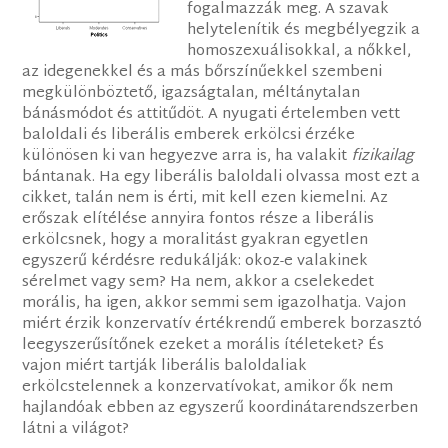
fogalmazzák meg. A szavak
helytelenítik és megbélyegzik a
homoszexuálisokkal, a nőkkel,
az idegenekkel és a más bőrszínűekkel szembeni
megkülönböztető, igazságtalan, méltánytalan
bánásmódot és attitűdöt. A nyugati értelemben vett
baloldali és liberális emberek erkölcsi érzéke
különösen ki van hegyezve arra is, ha valakit
fizikailag
bántanak. Ha egy liberális baloldali olvassa most ezt a
cikket, talán nem is érti, mit kell ezen kiemelni. Az
erőszak elítélése annyira fontos része a liberális
erkölcsnek, hogy a moralitást gyakran egyetlen
egyszerű kérdésre redukálják: okoz-e valakinek
sérelmet vagy sem? Ha nem, akkor a cselekedet
morális, ha igen, akkor semmi sem igazolhatja. Vajon
miért érzik konzervatív értékrendű emberek borzasztó
leegyszerűsítőnek ezeket a morális ítéleteket? És
vajon miért tartják liberális baloldaliak
erkölcstelennek a konzervatívokat, amikor ők nem
hajlandóak ebben az egyszerű koordinátarendszerben
látni a világot?