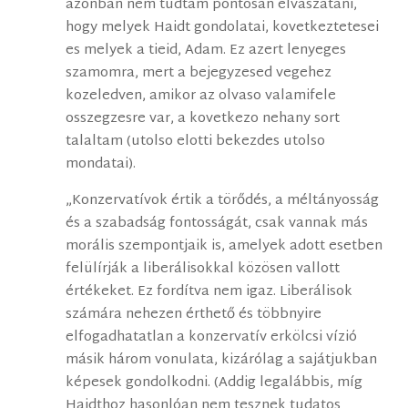
azonban nem tudtam pontosan elvaszatani,
hogy melyek Haidt gondolatai, kovetkeztetesei
es melyek a tieid, Adam. Ez azert lenyeges
szamomra, mert a bejegyzesed vegehez
kozeledven, amikor az olvaso valamifele
osszegzesre var, a kovetkezo nehany sort
talaltam (utolso elotti bekezdes utolso
mondatai).
„Konzervatívok értik a törődés, a méltányosság
és a szabadság fontosságát, csak vannak más
morális szempontjaik is, amelyek adott esetben
felülírják a liberálisokkal közösen vallott
értékeket. Ez fordítva nem igaz. Liberálisok
számára nehezen érthető és többnyire
elfogadhatatlan a konzervatív erkölcsi vízió
másik három vonulata, kizárólag a sajátjukban
képesek gondolkodni. (Addig legalábbis, míg
Haidthoz hasonlóan nem tesznek tudatos