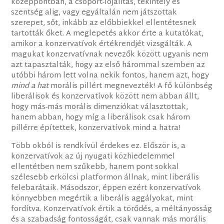
középpontban, a csoport-lojalitás, tekintély és
szentség alig, vagy egyáltalán nem játszottak
szerepet, sőt, inkább az előbbiekkel ellentétesnek
tartották őket. A meglepetés akkor érte a kutatókat,
amikor a konzervatívok értékrendjét vizsgálták. A
magukat konzervatívnak nevezők között ugyanis nem
azt tapasztalták, hogy az első hárommal szemben az
utóbbi három lett volna nekik fontos, hanem azt, hogy
mind a hat
morális pillért megnevezték! A fő különbség
liberálisok és konzervatívok között nem abban állt,
hogy más-más morális dimenziókat választottak,
hanem abban, hogy míg a liberálisok csak három
pillérre építettek, konzervatívok mind a hatra!
Több okból is rendkívül érdekes ez. Először is, a
konzervatívok az új nyugati közhiedelemmel
ellentétben nem szűkebb, hanem pont sokkal
szélesebb erkölcsi platformon állnak, mint liberális
felebarátaik. Másodszor, éppen ezért konzervatívok
könnyebben megértik a liberális aggályokat, mint
fordítva. Konzervatívok értik a törődés, a méltányosság
és a szabadság fontosságát, csak vannak más morális