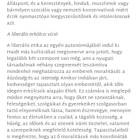
álláspont, és a keresztények, hinduk, muszlimok vagy
bármilyen szociális vagy nemzeti konzervatívok miért
érzik nyomasztóan leegyszerűsítőnek és intoleránsnak
azt.
A liberális erkölcsi vízió
A liberális etika az egyén autonómiájából indul ki.
Haidt más kultúrákat megismerve arra jutott, hogy
legalább két szempont van még, ami a nyugati
társadalmak néhány szegmensét leszámítva
mindenhol meghatározza az emberek moralitását: a
közösség
és az
istenség
. Amikor Indiában járt,
kedvességet tapasztalt olyan emberektől, akik tőle
idegen erkölcsök alapján éltek. Ez számára is meglepő
módon megnyitotta arra, hogy őket ne szexistáknak,
feleségeiket, szolgáikat és gyerekeiket szolgasorban
tartó elnyomóknak lássa, hanem észrevegye, mennyire
fontos az életükben a család, a tágabb közösség, a
hűség, az idősek és az istenek iránti tisztelet, valamint
a szerepeiknek megfelelő kötelesség. Tapasztalatból
is megérezte, hogy az ő moralitásuk más koordináták