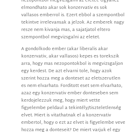
nezopontbol megvizsgalni az eletet. Ugyanez
elmondhato akar sok konzervativ es sok
vallasos emberrol is. Ezert ebbol a szempontbol
tekintve irrelevansak a jelzok. Az emberek nagy
resze nem kivanja mas, a sajatjatol eltero
szempontbol megvizsgalni az eletet.
A gondolkodo ember (akar liberalis akar
konzervativ, akar vallasos) kepes es torekszik
arra, hogy mas nezopontokbol is megvizsgaljon
egy kerdest. De azt elvarni tole, hogy azok
szerint hozza meg a donteset az eletszerutlen
es nem elvarhato. Forditott eset sem elvarhato,
azaz egy konzervativ ember donteseben sem
kerdojelezzuk meg, hogy miert vette
figyelembe peldaul a tekintély/tiszteletlenség
elvet. Miert is vitathatnak el a konzervativ
embertol, hogy o ezt az elvet is figyelembe veve
hozza meg a donteseit? De miert varjuk el egy