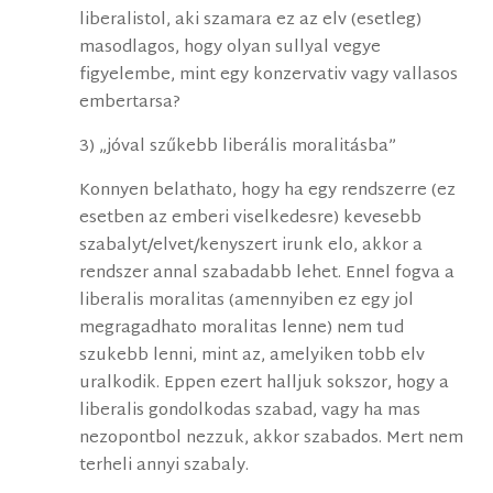
liberalistol, aki szamara ez az elv (esetleg)
masodlagos, hogy olyan sullyal vegye
figyelembe, mint egy konzervativ vagy vallasos
embertarsa?
3) „jóval szűkebb liberális moralitásba”
Konnyen belathato, hogy ha egy rendszerre (ez
esetben az emberi viselkedesre) kevesebb
szabalyt/elvet/kenyszert irunk elo, akkor a
rendszer annal szabadabb lehet. Ennel fogva a
liberalis moralitas (amennyiben ez egy jol
megragadhato moralitas lenne) nem tud
szukebb lenni, mint az, amelyiken tobb elv
uralkodik. Eppen ezert halljuk sokszor, hogy a
liberalis gondolkodas szabad, vagy ha mas
nezopontbol nezzuk, akkor szabados. Mert nem
terheli annyi szabaly.