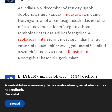
közelében
Az indiai CNN december végén egy újabb
döbbenetes ügy kapcsán
mutatott rá
megint
Norvégiára, ahol a bántás/gondoskodás erkölcsi
mátrixa nevében a lehető legdurvábban
rombolnak szét családi közösségeket. A
szokásos minta
szerint most egy indiai kisfiút
vettek el minden előzetes figyelmeztetés nélkül
a szüleitől. India 2011 óta
áll fasírtban
Norvégiával hasonló ügyek miatt.
B. Éva
2017. március 14. kedd-n 11:34 közelében
Kedves Ádám, ma olvastam a Magyar
A weboldalon a minőségi felhasználói élmény érdekében sütiket
használunk.
Nemzetben, teljesen felháborított, tudom h.
Részletek
nem tartozik e mostani bejegyzésedhez
közvetlenül, de mi az hogy a
Elfogad
szabadegyházaknak nincs bibliai tradíciójuk?!