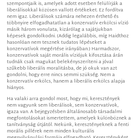
szempontjaik is, amelyek adott esetben felülírják a
liberálisokkal közösen vallott értékeket. Ez fordítva
nem igaz. Liberálisok számára nehezen érthető és
többnyire elfogadhatatlan a konzervatív erkölcsi vízió
másik három vonulata, kizárólag a sajátjukban
képesek gondolkodni. (Addig legalábbis, míg Haidthoz
hasonlóan nem tesznek tudatos lépéseket a
konzervatívok megértése irányában.) Harmadszor,
konzervatívok saját morális víziójuk kifosztása árán
tudnák csak magukat belekényszeríteni a jóval
szűkebb liberális moralitásba, de jó okuk van azt
gondolni, hogy erre nincs semmi szükség. Nem a
konzervatív erkölcs, hanem a liberális erkölcs alapja
hiányos.
Ha valaki arra gondol most, hogy mi, keresztények
nem vagyunk sem liberálisok, sem konzervatívok,
igaza van. A bejegyzésben általánosabb társadalmi
megfontolásokat ismertettem, amelyek különböznek a
tanítványság útjától. Nekünk, keresztényeknek a fenti
morális pillérek nem minden kulturális
megnyilvánulási formája elfogadható. Keresztényként