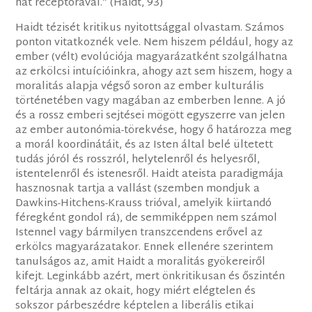
hat receptorával.” (Haidt, 93)
Haidt tézisét kritikus nyitottsággal olvastam. Számos
ponton vitatkoznék vele. Nem hiszem például, hogy az
ember (vélt) evolúciója magyarázatként szolgálhatna
az erkölcsi intuícióinkra, ahogy azt sem hiszem, hogy a
moralitás alapja végső soron az ember kulturális
történetében vagy magában az emberben lenne. A jó
és a rossz emberi sejtései mögött egyszerre van jelen
az ember autonómia-törekvése, hogy ő határozza meg
a morál koordinátáit, és az Isten által belé ültetett
tudás jóról és rosszról, helytelenről és helyesről,
istentelenről és istenesről. Haidt ateista paradigmája
hasznosnak tartja a vallást (szemben mondjuk a
Dawkins-Hitchens-Krauss trióval, amelyik kiirtandó
féregként gondol rá), de semmiképpen nem számol
Istennel vagy bármilyen transzcendens erővel az
erkölcs magyarázatakor. Ennek ellenére szerintem
tanulságos az, amit Haidt a moralitás gyökereiről
kifejt. Leginkább azért, mert önkritikusan és őszintén
feltárja annak az okait, hogy miért elégtelen és
sokszor párbeszédre képtelen a liberális etikai