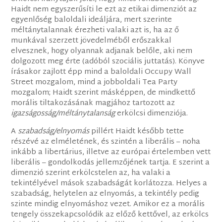
Haidt nem egyszerűsíti le ezt az etikai dimenziót az
egyenlőség baloldali ideáljára, mert szerinte
méltánytalannak érezheti valaki azt is, ha az ő
munkával szerzett jövedelméből erőszakkal
elvesznek, hogy olyannak adjanak belőle, aki nem
dolgozott meg érte (adóból szociális juttatás). Könyve
írásakor zajlott épp mind a baloldali Occupy Wall
Street mozgalom, mind a jobboldali Tea Party
mozgalom; Haidt szerint másképpen, de mindkettő
morális tiltakozásának magjához tartozott az
igazságosság/méltánytalanság
erkölcsi dimenziója.
A
szabadság/elnyomás
pillért Haidt később tette
részévé az elméletének, és szintén a liberális – noha
inkább a libertárius, illetve az európai értelemben vett
liberális – gondolkodás jellemzőjének tartja. E szerint a
dimenzió szerint erkölcstelen az, ha valaki a
tekintélyével mások szabadságát korlátozza. Helyes a
szabadság, helytelen az elnyomás, a tekintély pedig
szinte mindig elnyomáshoz vezet. Amikor ez a morális
tengely összekapcsolódik az előző kettővel, az erkölcs