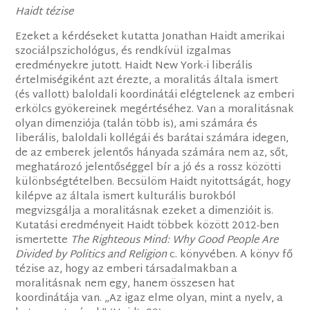
Haidt tézise
Ezeket a kérdéseket kutatta Jonathan Haidt amerikai
szociálpszichológus, és rendkívül izgalmas
eredményekre jutott. Haidt New York-i liberális
értelmiségiként azt érezte, a moralitás általa ismert
(és vallott) baloldali koordinátái elégtelenek az emberi
erkölcs gyökereinek megértéséhez. Van a moralitásnak
olyan dimenziója (talán több is), ami számára és
liberális, baloldali kollégái és barátai számára idegen,
de az emberek jelentős hányada számára nem az, sőt,
meghatározó jelentőséggel bír a jó és a rossz közötti
különbségtételben. Becsülöm Haidt nyitottságát, hogy
kilépve az általa ismert kulturális burokból
megvizsgálja a moralitásnak ezeket a dimenzióit is.
Kutatási eredményeit Haidt többek között 2012-ben
ismertette
The Righteous Mind: Why Good People Are
Divided by Politics and Religion
c. könyvében. A könyv fő
tézise az, hogy az emberi társadalmakban a
moralitásnak nem egy, hanem összesen hat
koordinátája van. „Az igaz elme olyan, mint a nyelv, a