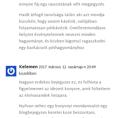
ennyire fáj egy rasszistának vélt megjegyzés.
Haidt átfogó tanulsága talán: aki azt mondja
büszkén, hogy sosem kávézik, valójában
folyamatosan pótkávézik. Önellentmondásos
helyzet érvénytelennek nevezni minden
hagyományt, és közben bigottul ragaszkodni
egy barkácsolt póthagyományhoz.
Kelemen
2017. március 12. vasárnap-n 20:49
közelében
Nagyon erdekes bejegyzes ez, es folhivta a
figyelmemet az idezett konyvre, amit foltettem
az elolvasandok listajara.
Nyilvan nehez egy konyvnyi mondanivalot egy
blogbejegyzes keretei koze beszoritani,