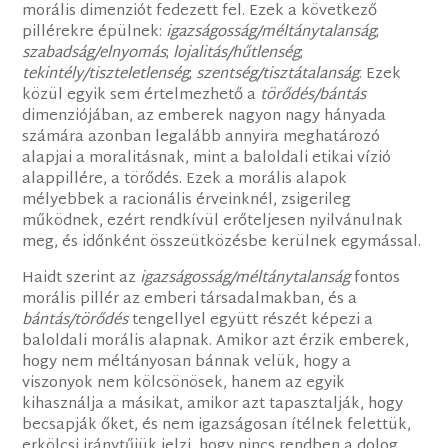
morális dimenziót fedezett fel. Ezek a következő
pillérekre épülnek:
igazságosság/méltánytalanság
;
szabadság/elnyomás
;
lojalitás/hűtlenség
;
tekintély/tiszteletlenség
;
szentség/tisztátalanság
. Ezek
közül egyik sem értelmezhető a
törődés/bántás
dimenziójában, az emberek nagyon nagy hányada
számára azonban legalább annyira meghatározó
alapjai a moralitásnak, mint a baloldali etikai vízió
alappillére, a törődés. Ezek a morális alapok
mélyebbek a racionális érveinknél, zsigerileg
működnek, ezért rendkívül erőteljesen nyilvánulnak
meg, és időnként összeütközésbe kerülnek egymással.
Haidt szerint az
igazságosság/méltánytalanság
fontos
morális pillér az emberi társadalmakban, és a
bántás/törődés
tengellyel együtt részét képezi a
baloldali morális alapnak. Amikor azt érzik emberek,
hogy nem méltányosan bánnak velük, hogy a
viszonyok nem kölcsönösek, hanem az egyik
kihasználja a másikat, amikor azt tapasztalják, hogy
becsapják őket, és nem igazságosan ítélnek felettük,
erkölcsi iránytűjük jelzi, hogy nincs rendben a dolog.