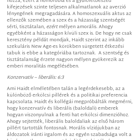
hozzá, ezért a homofóbia és a gyűlöletbeszéd
kifejezések szinte teljesen alkalmatlanok az averzió
lényegének megragadására. A homoszexuális aktus az
ellenzők szemében a szex és a házasság szentségét
sérti, tisztátalan
,
ezért
mélyen amorális. Ahogy
egyébként a házasságon kívüli szex is. De hogy ne csak
keresztény példát mondjak, Haidt szerint az inkább
szekuláris New Age-es körökben sürgetett étkezési
tabuk is ebbe a kategóriába tartoznak. A szentség és
tisztátalanság érzete nagyon mélyen gyökerezik az
emberi moralitás megélésében.
Konzervatív – liberális: 6:3
Ami Haidt elméletében talán a legérdekesebb, az a
különböző erkölcsi pillérek és a politikai preferencia
kapcsolata. Haidt és kollégái megpróbálták megmérni,
hogy konzervatív és liberális (baloldali) emberek
hogyan viszonyulnak a fenti hat erkölcsi dimenzióhoz.
Ahogy sejtették, liberális baloldaliak az első három
pillért tartották fontosnak. Morális víziójukban az
áldozatok iránti irgalom és az egyén szabadsága volt a