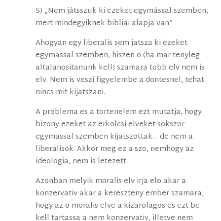
5) „Nem játsszuk ki ezeket egymással szemben,
mert mindegyiknek bibliai alapja van”
Ahogyan egy liberalis sem jatsza ki ezeket
egymassal szemben, hiszen o (ha mar tenyleg
altalanositanunk kell) szamara tobb elv nem is
elv. Nem is veszi figyelembe a dontesnel, tehat
nincs mit kijatszani.
A problema es a tortenelem ezt mutatja, hogy
bizony ezeket az erkolcsi elveket sokszor
egymassal szemben kijatszottak… de nem a
liberalisok. Akkor meg ez a szo, nemhogy az
ideologia, nem is letezett.
Azonban melyik moralis elv irja elo akar a
konzervativ akar a kereszteny ember szamara,
hogy az o moralis elve a kizarolagos es ezt be
kell tartassa a nem konzervativ, illetve nem