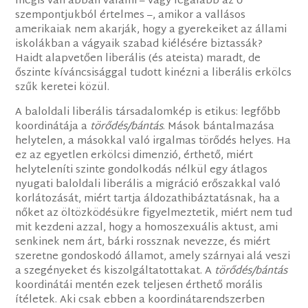
mégis van abban valami – vagy legalább az ő
szempontjukból értelmes –, amikor a vallásos
amerikaiak nem akarják, hogy a gyerekeiket az állami
iskolákban a vágyaik szabad kiélésére biztassák?
Haidt alapvetően liberális (és ateista) maradt, de
őszinte kíváncsisággal tudott kinézni a liberális erkölcs
szűk keretei közül.
A baloldali liberális társadalomkép is etikus: legfőbb
koordinátája a
törődés/bántás
. Mások bántalmazása
helytelen, a másokkal való irgalmas törődés helyes. Ha
ez az egyetlen erkölcsi dimenzió, érthető, miért
helyteleníti szinte gondolkodás nélkül egy átlagos
nyugati baloldali liberális a migráció erőszakkal való
korlátozását, miért tartja áldozathibáztatásnak, ha a
nőket az öltözködésükre figyelmeztetik, miért nem tud
mit kezdeni azzal, hogy a homoszexuális aktust, ami
senkinek nem árt, bárki rossznak nevezze, és miért
szeretne gondoskodó államot, amely szárnyai alá veszi
a szegényeket és kiszolgáltatottakat. A
törődés/bántás
koordinátái mentén ezek teljesen érthető morális
ítéletek. Aki csak ebben a koordinátarendszerben