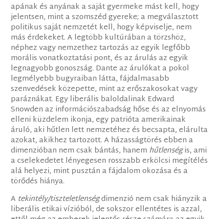
apának és anyának a saját gyermeke mást kell, hogy
jelentsen, mint a szomszéd gyereke; a megválasztott
politikus saját nemzetét kell, hogy képviselje, nem
más érdekeket. A legtöbb kultúrában a törzshöz,
néphez vagy nemzethez tartozás az egyik legfőbb
morális vonatkoztatási pont, és az árulás az egyik
legnagyobb gonoszság. Dante az árulókat a pokol
legmélyebb bugyraiban látta, fájdalmasabb
szenvedések közepette, mint az erőszakosokat vagy
paráznákat. Egy liberális baloldalinak Edward
Snowden az információszabadság hőse és az elnyomás
elleni küzdelem ikonja, egy patrióta amerikainak
áruló, aki hűtlen lett nemzetéhez és becsapta, elárulta
azokat, akikhez tartozott. A házasságtörés ebben a
dimenzióban nem csak bántás, hanem
hűtlenség
is, ami
a cselekedetet lényegesen rosszabb erkölcsi megítélés
alá helyezi, mint pusztán a fájdalom okozása és a
törődés hiánya.
A
tekintély/tiszteletlenség
dimenzió nem csak hiányzik a
liberális etikai vízióból, de sokszor ellentétes is azzal,