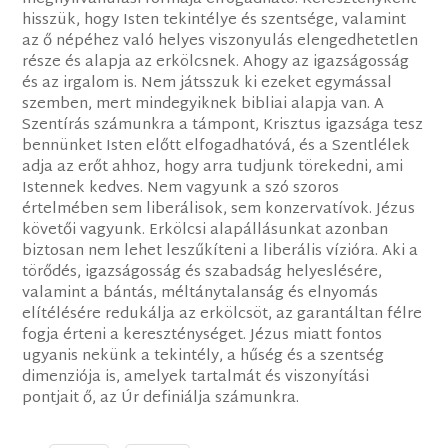
hisszük, hogy Isten tekintélye és szentsége, valamint
az ő népéhez való helyes viszonyulás elengedhetetlen
része és alapja az erkölcsnek. Ahogy az igazságosság
és az irgalom is. Nem játsszuk ki ezeket egymással
szemben, mert mindegyiknek bibliai alapja van. A
Szentírás számunkra a támpont, Krisztus igazsága tesz
bennünket Isten előtt elfogadhatóvá, és a Szentlélek
adja az erőt ahhoz, hogy arra tudjunk törekedni, ami
Istennek kedves. Nem vagyunk a szó szoros
értelmében sem liberálisok, sem konzervatívok. Jézus
követői vagyunk. Erkölcsi alapállásunkat azonban
biztosan nem lehet leszűkíteni a liberális vízióra. Aki a
törődés, igazságosság és szabadság helyeslésére,
valamint a bántás, méltánytalanság és elnyomás
elítélésére redukálja az erkölcsöt, az garantáltan félre
fogja érteni a kereszténységet. Jézus miatt fontos
ugyanis nekünk a tekintély, a hűség és a szentség
dimenziója is, amelyek tartalmát és viszonyítási
pontjait ő, az Úr definiálja számunkra.