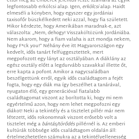
ettől még az emberek jelentős része számára az egyik
legfontosabb erkölcsi alap. Igen,
erkölcsi
alap. Haidt
elmeséli a könyben, hogy egyszer egy jordániai
taxisofőr büszkélkedett neki azzal, hogy fia született.
Mikor kérdezte, hogy Amerikában maradnak-e, azt
válaszolta: „Nem, dehogy! Visszaköltözünk Jordániába.
Nem akarom, hogy a fiam valaha is azt mondja nekem,
hogy F*ck you!” Néhány éve itt Magyarországon egy
kedvelt, idős tanárt felfüggesztettek, mert
megpofozott egy lányt az osztályában. A diáklány az
egész osztály előtt a legdurvább szavakkal illette őt,
erre kapta a pofont. Amikor a nagycsaládban
beszélgettünk erről, egyik idős családtagom a fejét
fogta, hogy egy diák ma így beszélhet a tanárával,
nyugaton élő, egy generációval fiatalabb
családtagomat viszont az borította ki, hogy mi nem
egyértelmű azon, hogy nem lehet megpofozni egy
diákot! Neki a tekintély és a tisztelet pillér már nem
létezett, idős rokonomnak viszont erősebb volt a
tisztelet még a
bántás/törődés
pillérnél is. Az emberi
kultúrák többsége idős családtagom oldalán áll:
értelmezhetetlen számukra az a tekintélyellenesség