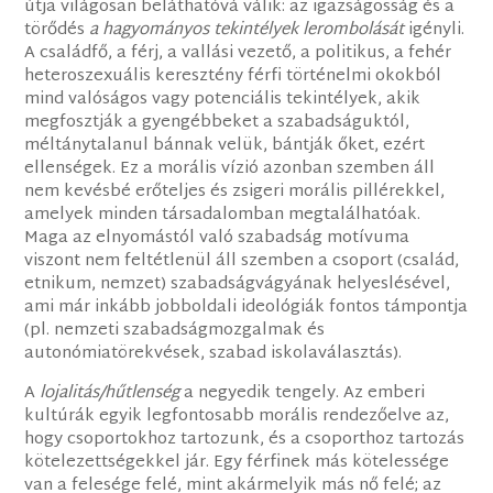
útja világosan beláthatóvá válik: az igazságosság és a
törődés
a hagyományos tekintélyek lerombolását
igényli.
A családfő, a férj, a vallási vezető, a politikus, a fehér
heteroszexuális keresztény férfi történelmi okokból
mind valóságos vagy potenciális tekintélyek, akik
megfosztják a gyengébbeket a szabadságuktól,
méltánytalanul bánnak velük, bántják őket, ezért
ellenségek. Ez a morális vízió azonban szemben áll
nem kevésbé erőteljes és zsigeri morális pillérekkel,
amelyek minden társadalomban megtalálhatóak.
Maga az elnyomástól való szabadság motívuma
viszont nem feltétlenül áll szemben a csoport (család,
etnikum, nemzet) szabadságvágyának helyeslésével,
ami már inkább jobboldali ideológiák fontos támpontja
(pl. nemzeti szabadságmozgalmak és
autonómiatörekvések, szabad iskolaválasztás).
A
lojalitás/hűtlenség
a negyedik tengely. Az emberi
kultúrák egyik legfontosabb morális rendezőelve az,
hogy csoportokhoz tartozunk, és a csoporthoz tartozás
kötelezettségekkel jár. Egy férfinek más kötelessége
van a felesége felé, mint akármelyik más nő felé; az