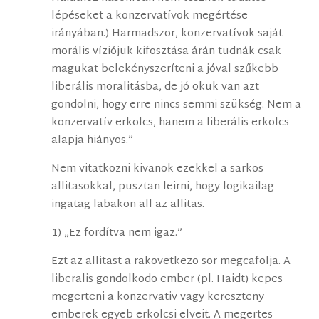
lépéseket a konzervatívok megértése
irányában.) Harmadszor, konzervatívok saját
morális víziójuk kifosztása árán tudnák csak
magukat belekényszeríteni a jóval szűkebb
liberális moralitásba, de jó okuk van azt
gondolni, hogy erre nincs semmi szükség. Nem a
konzervatív erkölcs, hanem a liberális erkölcs
alapja hiányos.”
Nem vitatkozni kivanok ezekkel a sarkos
allitasokkal, pusztan leirni, hogy logikailag
ingatag labakon all az allitas.
1) „Ez fordítva nem igaz.”
Ezt az allitast a rakovetkezo sor megcafolja. A
liberalis gondolkodo ember (pl. Haidt) kepes
megerteni a konzervativ vagy kereszteny
emberek egyeb erkolcsi elveit. A megertes