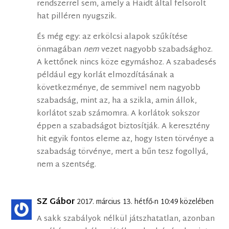
rendszerrel sem, amely a Haidt által felsorolt
hat pilléren nyugszik.
És még egy: az erkölcsi alapok szűkítése
önmagában
nem
vezet nagyobb szabadsághoz.
A kettőnek nincs köze egymáshoz. A szabadesés
például egy korlát elmozdításának a
következménye, de semmivel nem nagyobb
szabadság, mint az, ha a szikla, amin állok,
korlátot szab számomra. A korlátok sokszor
éppen a szabadságot biztosítják. A keresztény
hit egyik fontos eleme az, hogy Isten törvénye a
szabadság törvénye, mert a bűn tesz fogollyá,
nem a szentség.
SZ Gábor
2017. március 13. hétfő-n 10:49 közelében
A sakk szabályok nélkül játszhatatlan, azonban