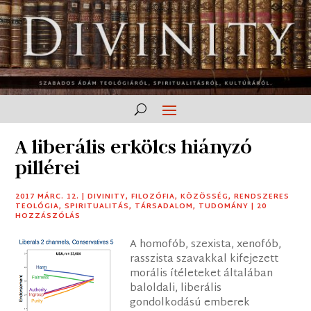
A liberális erkölcs hiányzó
pillérei
2017 MÁRC. 12.
|
DIVINITY
,
FILOZÓFIA
,
KÖZÖSSÉG
,
RENDSZERES
TEOLÓGIA
,
SPIRITUALITÁS
,
TÁRSADALOM
,
TUDOMÁNY
|
20
HOZZÁSZÓLÁS
A homofób, szexista, xenofób,
rasszista szavakkal kifejezett
morális ítéleteket általában
baloldali, liberális
gondolkodású emberek