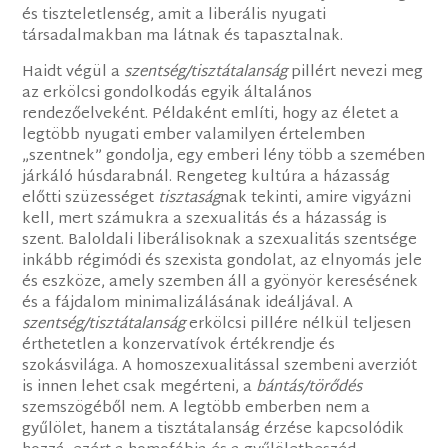
és tiszteletlenség, amit a liberális nyugati
társadalmakban ma látnak és tapasztalnak.
Haidt végül a
szentség/tisztátalanság
pillért nevezi meg
az erkölcsi gondolkodás egyik általános
rendezőelveként. Példaként említi, hogy az életet a
legtöbb nyugati ember valamilyen értelemben
„szentnek” gondolja, egy emberi lény több a szemében
járkáló húsdarabnál. Rengeteg kultúra a házasság
előtti szüzességet
tisztaság
nak tekinti, amire vigyázni
kell, mert számukra a szexualitás és a házasság is
szent. Baloldali liberálisoknak a szexualitás szentsége
inkább régimódi és szexista gondolat, az elnyomás jele
és eszköze, amely szemben áll a gyönyör keresésének
és a fájdalom minimalizálásának ideáljával. A
szentség/tisztátalansá
g
erkölcsi pillére nélkül teljesen
érthetetlen a konzervatívok értékrendje és
szokásvilága. A homoszexualitással szembeni averziót
is innen lehet csak megérteni, a
bántás/törődés
szemszögéből nem. A legtöbb emberben nem a
gyűlölet, hanem a tisztátalanság érzése kapcsolódik