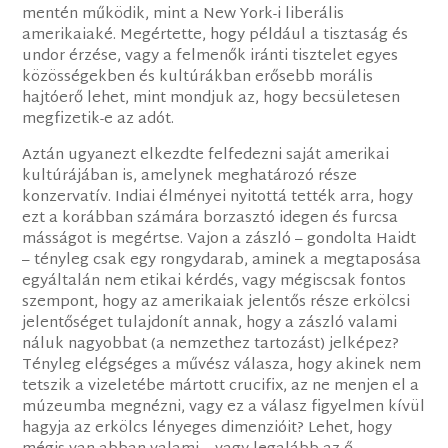
mentén működik, mint a New York-i liberális
amerikaiaké. Megértette, hogy például a tisztaság és
undor érzése, vagy a felmenők iránti tisztelet egyes
közösségekben és kultúrákban erősebb morális
hajtóerő lehet, mint mondjuk az, hogy becsületesen
megfizetik-e az adót.
Aztán ugyanezt elkezdte felfedezni saját amerikai
kultúrájában is, amelynek meghatározó része
konzervatív. Indiai élményei nyitottá tették arra, hogy
ezt a korábban számára borzasztó idegen és furcsa
másságot is megértse. Vajon a zászló – gondolta Haidt
– tényleg csak egy rongydarab, aminek a megtaposása
egyáltalán nem etikai kérdés, vagy mégiscsak fontos
szempont, hogy az amerikaiak jelentős része erkölcsi
jelentőséget tulajdonít annak, hogy a zászló valami
náluk nagyobbat (a nemzethez tartozást) jelképez?
Tényleg elégséges a művész válasza, hogy akinek nem
tetszik a vizeletébe mártott crucifix, az ne menjen el a
múzeumba megnézni, vagy ez a válasz figyelmen kívül
hagyja az erkölcs lényeges dimenzióit? Lehet, hogy