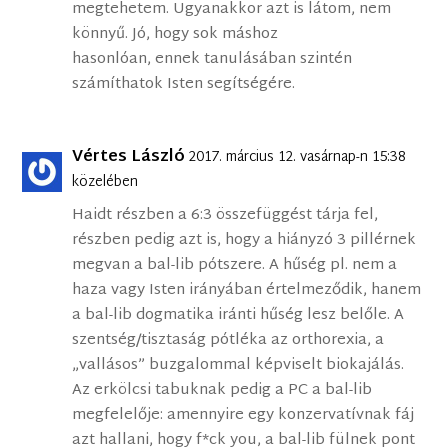
megtehetem. Ugyanakkor azt is látom, nem
könnyű. Jó, hogy sok máshoz
hasonlóan, ennek tanulásában szintén
számíthatok Isten segítségére.
Vértes László
2017. március 12. vasárnap-n 15:38
közelében
Haidt részben a 6:3 összefüggést tárja fel,
részben pedig azt is, hogy a hiányzó 3 pillérnek
megvan a bal-lib pótszere. A hűség pl. nem a
haza vagy Isten irányában értelmeződik, hanem
a bal-lib dogmatika iránti hűség lesz belőle. A
szentség/tisztaság pótléka az orthorexia, a
„vallásos” buzgalommal képviselt biokajálás.
Az erkölcsi tabuknak pedig a PC a bal-lib
megfelelője: amennyire egy konzervatívnak fáj
azt hallani, hogy f*ck you, a bal-lib fülnek pont