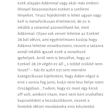
ezek alapján Ádámmal vagy akár más emberi
lénnyel beazonosítani ezeket a szellemi
lényeket. Tirusz fejedelmét is lehet ugyan vagy
kell is metaforikusan értelmezni, de ez is
inkább a satannal azonosítható be, mint
Ádámmal. Olyan sok verset lehetne az Ezekiel
28-ból idézni, ami egyértelmüen kizárja hogy
Ádámra lehetne vonatkoztatni, viszont a satanra
annál inkább igazak ezek a vonatkozó
igehelyek. Arról nem is beszélve, hogy az
Ezekiel 28.19 végén ez áll „ s többé örökké nem
leszel“ – hát én azért ezt sem merném
kategorikusan kijelenteni, hogy Ádám végül is
erre s sorsra fog jutni, kvázi nem lesz helye Isten
Országában….Tudom, hogy ez most egy kicsit
off volt, amikert írtam, mert nem kert örzéséhez
kapcsolódott a hozzászólásom, viszont a
fentebb idézet mondatodra erös késztetést