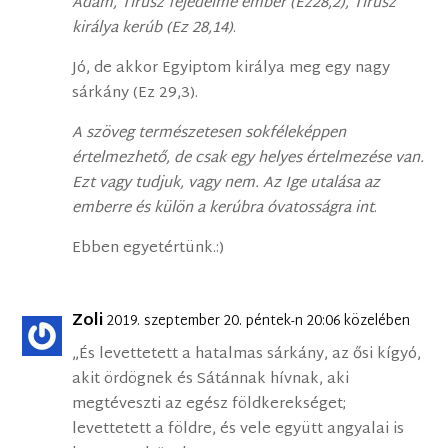
Ádám, Tirusz fejedelme ember (Ez28,2), Tirusz
királya kerúb (Ez 28,14)
.
Jó, de akkor Egyiptom királya meg egy nagy
sárkány (Ez 29,3).
A szöveg természetesen sokféleképpen
értelmezhető, de csak egy helyes értelmezése van.
Ezt vagy tudjuk, vagy nem. Az Ige utalása az
emberre és külön a kerúbra óvatosságra int
.
Ebben egyetértünk.:)
Zoli
2019. szeptember 20. péntek-n 20:06 közelében
„És levettetett a hatalmas sárkány, az ősi kígyó,
akit ördögnek és Sátánnak hívnak, aki
megtéveszti az egész földkerekséget;
levettetett a földre, és vele együtt angyalai is