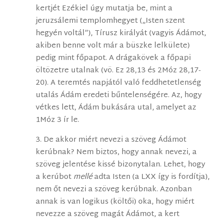
kertjét Ezékiel úgy mutatja be, mint a
jeruzsálemi templomhegyet („Isten szent
hegyén voltál”), Tírusz királyát (vagyis Ádámot,
akiben benne volt már a büszke lelkülete)
pedig mint főpapot. A drágakövek a főpapi
öltözetre utalnak (vö. Ez 28,13 és 2Móz 28,17-
20). A teremtés napjától való feddhetetlenség
utalás Ádám eredeti bűntelenségére. Az, hogy
vétkes lett, Ádám bukására utal, amelyet az
1Móz 3 ír le.
3. De akkor miért nevezi a szöveg Ádámot
kerúbnak? Nem biztos, hogy annak nevezi, a
szöveg jelentése kissé bizonytalan. Lehet, hogy
a kerúbot
mellé
adta Isten (a LXX így is fordítja),
nem őt nevezi a szöveg kerúbnak. Azonban
annak is van logikus (költői) oka, hogy miért
nevezze a szöveg magát Ádámot, a kert