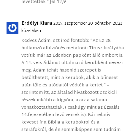
levettettek.” Jel 12,9
Erdélyi Klara
2019. szeptember 20. péntek-n 20:23
közelében
Kedves Ádám, ezt írod fentebb: “Az Ez 28
hullamzó allúziói és metaforái Tírusz királyába
vetítik már az Édenben papként álló embert is.
A 14. vers Ádámot oltalmazó kerubként nevezi
meg. Ádám tehát hasonló szerepet is
betölthetett, mint a kerubok, akik a bűneset
után tőle és utódaitól védték a kertet.” –
szerintem itt, az általad hivatkozott ezekieli
részek inkább a kígyóra, azaz a satanra
vonatkoztathatóak, ( csakúgy mint az Ézsaiás
14.fejezetében levö versek is). Bár relativ
keveset ír a Biblia a kerubokról és a
szeráfokról, de én semmiképpen sem tudnám