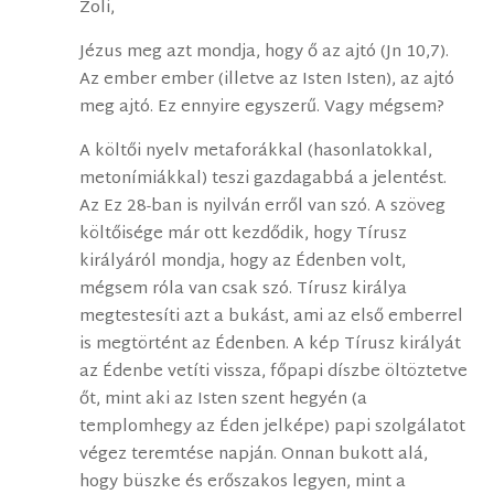
Zoli,
Jézus meg azt mondja, hogy ő az ajtó (Jn 10,7).
Az ember ember (illetve az Isten Isten), az ajtó
meg ajtó. Ez ennyire egyszerű. Vagy mégsem?
A költői nyelv metaforákkal (hasonlatokkal,
metonímiákkal) teszi gazdagabbá a jelentést.
Az Ez 28-ban is nyilván erről van szó. A szöveg
költőisége már ott kezdődik, hogy Tírusz
királyáról mondja, hogy az Édenben volt,
mégsem róla van csak szó. Tírusz királya
megtestesíti azt a bukást, ami az első emberrel
is megtörtént az Édenben. A kép Tírusz királyát
az Édenbe vetíti vissza, főpapi díszbe öltöztetve
őt, mint aki az Isten szent hegyén (a
templomhegy az Éden jelképe) papi szolgálatot
végez teremtése napján. Onnan bukott alá,
hogy büszke és erőszakos legyen, mint a