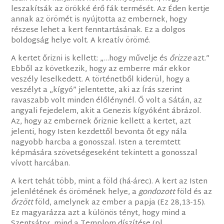
leszakítsák az örökké érő fák termését. Az Éden kertje
annak az örömét is nyújtotta az embernek, hogy
részese lehet a kert fenntartásának. Ez a dolgos
boldogság helye volt. A kreatív örömé.
A kertet őrizni is kellett: „…hogy művelje és
őrizze
azt.”
Ebből az következik, hogy az emberre már ekkor
veszély leselkedett. A történetből kiderül, hogy a
veszélyt a „kígyó” jelentette, aki az Írás szerint
ravaszabb volt minden élőlénynél. Ő volt a Sátán, az
angyali fejedelem, akit a Genezis kígyóként ábrázol.
Az, hogy az embernek őriznie kellett a kertet, azt
jelenti, hogy Isten kezdettől bevonta őt egy nála
nagyobb harcba a gonosszal. Isten a teremtett
képmására szövetségeseként tekintett a gonosszal
vívott harcában.
A kert tehát több, mint a föld (há-árec). A kert az Isten
jelenlétének és örömének helye, a
gondozott
föld és az
őrzött
föld, amelynek az ember a papja (Ez 28,13-15).
Ez magyarázza azt a különös tényt, hogy mind a
Szentsátor, mind a Templom díszítése (pl.