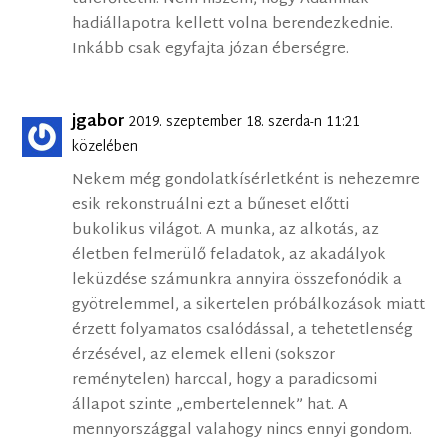
hadiállapotra kellett volna berendezkednie.
Inkább csak egyfajta józan éberségre.
jgabor
2019. szeptember 18. szerda-n 11:21
közelében
Nekem még gondolatkísérletként is nehezemre
esik rekonstruálni ezt a bűneset előtti
bukolikus világot. A munka, az alkotás, az
életben felmerülő feladatok, az akadályok
leküzdése számunkra annyira összefonódik a
gyötrelemmel, a sikertelen próbálkozások miatt
érzett folyamatos csalódással, a tehetetlenség
érzésével, az elemek elleni (sokszor
reménytelen) harccal, hogy a paradicsomi
állapot szinte „embertelennek” hat. A
mennyországgal valahogy nincs ennyi gondom.