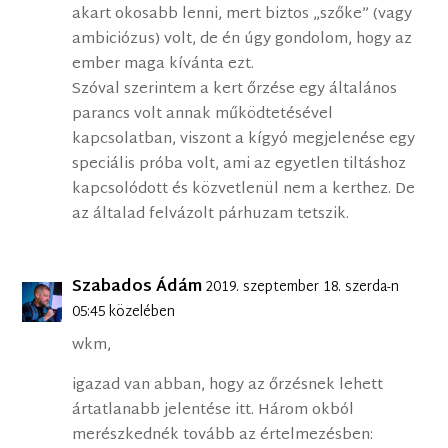
akart okosabb lenni, mert biztos „szőke” (vagy
ambiciózus) volt, de én úgy gondolom, hogy az
ember maga kívánta ezt.
Szóval szerintem a kert őrzése egy általános
parancs volt annak működtetésével
kapcsolatban, viszont a kígyó megjelenése egy
speciális próba volt, ami az egyetlen tiltáshoz
kapcsolódott és közvetlenül nem a kerthez. De
az általad felvázolt párhuzam tetszik.
Szabados Ádám
2019. szeptember 18. szerda-n
05:45 közelében
wkm,
igazad van abban, hogy az őrzésnek lehett
ártatlanabb jelentése itt. Három okból
merészkednék tovább az értelmezésben: