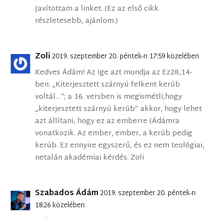
Javítottam a linket. (Ez az első cikk
részletesebb, ajánlom.)
Zoli
2019. szeptember 20. péntek-n 17:59 közelében
Kedves Ádám! Az Ige azt mondja az Ez28,14-
ben: „Kiterjesztett szárnyú felkent kerúb
voltál…”; a 16. versben is megismétli,hogy
„kiterjesztett szárnyú kerúb” akkor, hogy lehet
azt állítani, hogy ez az emberre (Ádámra
vonatkozik. Az ember, ember, a kerúb pedig
kerúb. Ez ennyire egyszerű, és ez nem teológiai,
netalán akadémiai kérdés. Zoli
Szabados Ádám
2019. szeptember 20. péntek-n
18:26 közelében