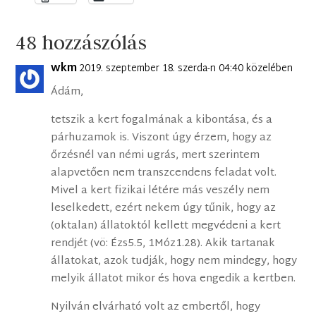
48 hozzászólás
wkm
2019. szeptember 18. szerda-n 04:40 közelében
Ádám,
tetszik a kert fogalmának a kibontása, és a
párhuzamok is. Viszont úgy érzem, hogy az
őrzésnél van némi ugrás, mert szerintem
alapvetően nem transzcendens feladat volt.
Mivel a kert fizikai létére más veszély nem
leselkedett, ezért nekem úgy tűnik, hogy az
(oktalan) állatoktól kellett megvédeni a kert
rendjét (vö: Ézs5.5, 1Móz1.28). Akik tartanak
állatokat, azok tudják, hogy nem mindegy, hogy
melyik állatot mikor és hova engedik a kertben.
Nyilván elvárható volt az embertől, hogy