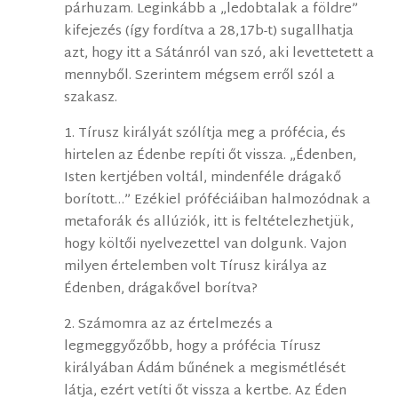
párhuzam. Leginkább a „ledobtalak a földre”
kifejezés (így fordítva a 28,17b-t) sugallhatja
azt, hogy itt a Sátánról van szó, aki levettetett a
mennyből. Szerintem mégsem erről szól a
szakasz.
1. Tírusz királyát szólítja meg a prófécia, és
hirtelen az Édenbe repíti őt vissza. „Édenben,
Isten kertjében voltál, mindenféle drágakő
borított…” Ezékiel próféciáiban halmozódnak a
metaforák és allúziók, itt is feltételezhetjük,
hogy költői nyelvezettel van dolgunk. Vajon
milyen értelemben volt Tírusz királya az
Édenben, drágakővel borítva?
2. Számomra az az értelmezés a
legmeggyőzőbb, hogy a prófécia Tírusz
királyában Ádám bűnének a megismétlését
látja, ezért vetíti őt vissza a kertbe. Az Éden