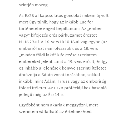
szintjén mozog.
Az Ez28-al kapcsolatos gondolat nekem új volt,
mert úgy tűnik, hogy az inkább Lucifer
történetébe enged bepillantani. Az „ember
vagy” kifejezés erős párhuzamot éreztet
Mt16.23-al. A 16. vers Lk10.18-al vág egybe (az
emberről ezt nem olvassuk), és a 18. vers
„minden földi lakó” kifejezése szerintem
embereket jelent, amit a 19. vers erősít, és így
ez inkább a jelenések könyve szerinti ítéletet
ábrázolja a Sátán vonatkozásában, sokkal
inkább, mint Ádám, Tírusz vagy az emberiség
fölötti ítéletet. Az Ez28 próféciájához hasonló
jellegű még az Ézs14 is.
Egyébként nem akarlak meggyőzni, mert
szerintem vállalható az értelmezésed.