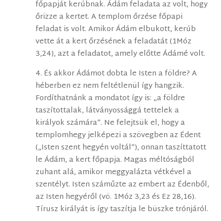
főpapját kerúbnak. Ádám feladata az volt, hogy
őrizze a kertet. A templom őrzése főpapi
feladat is volt. Amikor Ádám elbukott, kerúb
vette át a kert őrzésének a feladatát (1Móz
3,24), azt a feladatot, amely előtte Ádámé volt.
4. És akkor Ádámot dobta le Isten a földre? A
héberben ez nem feltétlenül így hangzik.
Fordíthatnánk a mondatot így is: „a földre
taszítottalak, látványossággá tettelek a
királyok számára”. Ne felejtsük el, hogy a
templomhegy jelképezi a szövegben az Édent
(„Isten szent hegyén voltál”), onnan taszíttatott
le Ádám, a kert főpapja. Magas méltóságból
zuhant alá, amikor meggyalázta vétkével a
szentélyt. Isten száműzte az embert az Édenből,
az Isten hegyéről (vö. 1Móz 3,23 és Ez 28,16).
Tírusz királyát is így taszítja le büszke trónjáról.