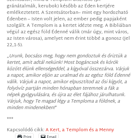
gránátalmák, kerubok) később az Éden kertjére
emlékeztetett. A Szentsátorban– mint egy hordozható
Édenben – Isten volt jelen, az ember pedig papjaként
szolgált. A Templom is a kertet idézte meg. A Bibliában
végül az egész föld Édenné válik (már úgy, mint város,
az Isten városa), amelyet nem érint többé a gonosz (Jel
22,1-5).
„
Urunk, bocsáss meg, hogy nem gondoztuk és őriztük a
kertet, amit adtál nekünk! Most bogáncsok és kórók
között élünk ellenségeddel, a kígyóval összezárva. Várjuk
a napot, amikor eljön az uralmad és az egész föld Édenné
válik. Várjuk a napot, amikor elpusztítod az ősi kígyót, a
folyóvíz partján minden hónapban teremnek a fák a
népek gyógyulására, és újra az élet fájához járulhatunk.
Várjuk, hogy Te magad légy a Temploma a földnek, a
minden mindenekben!
”
***
Kapcsolódó cikk:
A Kert, a Templom és a Menny
Print
Email