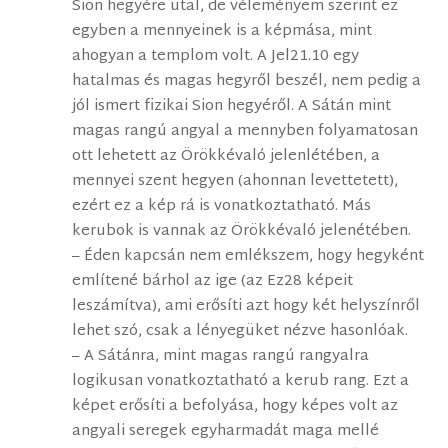
Sion hegyére utal, de véleményem szerint ez
egyben a mennyeinek is a képmása, mint
ahogyan a templom volt. A Jel21.10 egy
hatalmas és magas hegyről beszél, nem pedig a
jól ismert fizikai Sion hegyéről. A Sátán mint
magas rangú angyal a mennyben folyamatosan
ott lehetett az Örökkévaló jelenlétében, a
mennyei szent hegyen (ahonnan levettetett),
ezért ez a kép rá is vonatkoztatható. Más
kerubok is vannak az Örökkévaló jelenétében.
– Éden kapcsán nem emlékszem, hogy hegyként
említené bárhol az ige (az Ez28 képeit
leszámítva), ami erősíti azt hogy két helyszínről
lehet szó, csak a lényegüket nézve hasonlóak.
– A Sátánra, mint magas rangú rangyalra
logikusan vonatkoztatható a kerub rang. Ezt a
képet erősíti a befolyása, hogy képes volt az
angyali seregek egyharmadát maga mellé