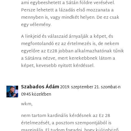
ami egybeeshetett a Sátán földre verésével.
Persze lehetett a lázadás első mozzanata a
mennyben is, vagy mindkét helyen. De ez csak
egy vélemény.
A linkjeid és válaszaid árnyalják a képet, és
megfontolandó ez az értelmezés is, de nekem
egyelőre az Ez28 jobban alkalmazhatónak tűnik
a Sátánra nézve, mert kerekebbnek látom a
képet, kevesebb nyitott kérdéssel.
Szabados Ádám
2019. szeptember 21. szombat-n
09:45 közelében
wkm,
nem tartom kardinális kérdésnek az Ez 28
értelmezését, a posztom szempontjából is
marginális. El tudom fogadni, hogy különböző