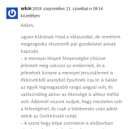
wkm
2019. szeptember 21. szombat-n 09:14
közelében
Ádám,
ugyan Klárának írtad a válaszodat, de remélem
megengedsz részemről pár gondolatot annak
kapcsán.
– A mennyei lények fényességbe öltözve
jelentek meg sokszor az embernek, és a
jelenések könyve a mennyei Jeruzsálemet is
ékkövekből aranyból épültnek írja le. A Sátán
az egyik legmagasabb rangú angyal volt, és
valószínűleg akkor az ékessége is ahhoz méltó
volt. Ádámról viszont tudjuk, hogy meztelen volt
a feleségével, és csak a bűnbeesés után adott
nekik az Örökkévaló ruhát.
– A szent hegy képe szerintem is elsősorban