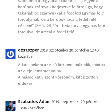
számomra a frigyláda kialakítása: „Legyen a
kerúbok szárnya kiterjesztve fölötte úgy, hogy
takarják be szárnyukkal a fedelet! Egymás felé
forduljanak, de a kerúbok arca a fedél felé
nézzen!” (2Móz 25,20) – betakarva, egymás felé
fordulva, de arccal a fedél felé.
dzsaszper
2019. szeptember 20. péntek-n 12:40
közelében
Ádám, nekem az első link nem működik, mintha
az eleje lemaradt volna…
A másodikat viszont köszönöm, kifejezetten
érdekes!
Szabados Ádám
2019. szeptember 20. péntek-n
13:04 közelében