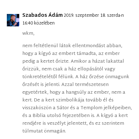
Szabados Ádám
2019. szeptember 18. szerda-n
16:40 közelében
wkm,
nem feltétlenül látok ellentmondást abban,
hogy a kígyó az embert támadta, az ember
pedig a kertet őrizte. Amikor a házat lakattal
őrizzük, nem csak a ház ellopásától vagy
tönkretételétől félünk. A ház őrzése önmagunk
őrzését is jelenti. Azzal természetesen
egyetértek, hogy a hangsúly az ember, nem a
kert. De a kert szimbolikája tovább él és
visszaköszön a Sátor és a Templom jelképeiben,
és a Biblia utolsó fejezetében is. A kígyó a kert
rendjére is veszélyt jelentett, és ez szerintem
túlmutat önmagán.