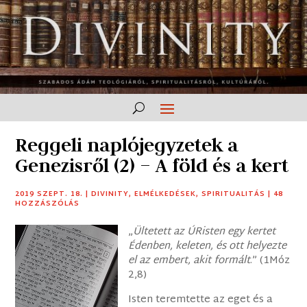
Reggeli naplójegyzetek a
Genezisről (2) – A föld és a kert
2019 SZEPT. 18.
|
DIVINITY
,
ELMÉLKEDÉSEK
,
SPIRITUALITÁS
|
48
HOZZÁSZÓLÁS
„
Ültetett az ÚRisten egy kertet
Édenben, keleten, és ott helyezte
el az embert, akit formált
.” (1Móz
2,8)
Isten teremtette az eget és a