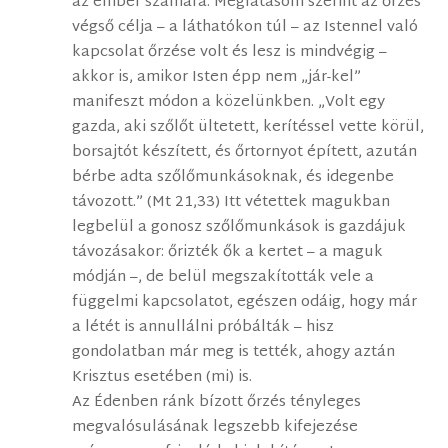
az ember számára. Meglátásom szerint az őrzés
végső célja – a láthatókon túl – az Istennel való
kapcsolat őrzése volt és lesz is mindvégig –
akkor is, amikor Isten épp nem „jár-kel”
manifeszt módon a közelünkben. „Volt egy
gazda, aki szőlőt ültetett, kerítéssel vette körül,
borsajtót készített, és őrtornyot épített, azután
bérbe adta szőlőmunkásoknak, és idegenbe
távozott.” (Mt 21,33) Itt vétettek magukban
legbelül a gonosz szőlőmunkások is gazdájuk
távozásakor: őrizték ők a kertet – a maguk
módján –, de belül megszakították vele a
függelmi kapcsolatot, egészen odáig, hogy már
a létét is annullálni próbálták – hisz
gondolatban már meg is tették, ahogy aztán
Krisztus esetében (mi) is.
Az Édenben ránk bízott őrzés tényleges
megvalósulásának legszebb kifejezése