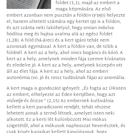
földet (1,1), majd az embert a
maga képmására. Az első
embert azonban nem pusztán a földön (הָאָֽרֶץ) helyezte
el, hanem ültetett számára egy kertet (גַּן) is a földön,
és azt szánta neki lakóhelyül, hogy onnan indulva
hódítsa meg és hajtsa uralma alá az egész földet
(1,28). A föld (há-árec) és a kert (gán) tehát nem
azonosak egymással. A kert a földön van, de több a
földnél. A kert az a hely, ahol nincs bogáncs és kóró. A
kert az a hely, amelynek minden fája szemre kívánatos
és eledelre jó. A kert az a hely, amelynek közepén ott
áll az élet fája. A kert az a hely, ahol az emberi
autonómia (vö. jó és rossz tudásának fája) az anomália.
A kert maga is gondozást igényelt. „És fogta az ÚRisten
az embert, elhelyezte az Éden kertjében, hogy azt
művelje
és őrizze.” (2,15) Az embernek kultiválnia
kellett a kert paradicsomi rendjét, tehát részese
lehetett annak a termő létnek, amelyet Isten neki
alkotott. Ez a kerti lét különbözött Misi mókus
szigetétől, ahol a mókusok naphosszat heverésztek, és
csak kövér karjaikat kellett kinyújtaniuk, hogy