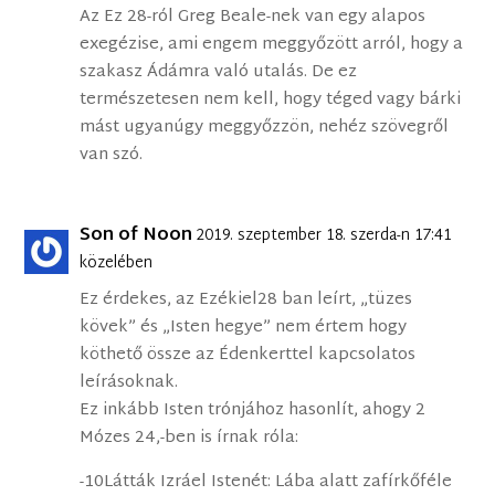
Az Ez 28-ról Greg Beale-nek van egy alapos
exegézise, ami engem meggyőzött arról, hogy a
szakasz Ádámra való utalás. De ez
természetesen nem kell, hogy téged vagy bárki
mást ugyanúgy meggyőzzön, nehéz szövegről
van szó.
Son of Noon
2019. szeptember 18. szerda-n 17:41
közelében
Ez érdekes, az Ezékiel28 ban leírt, „tüzes
kövek” és „Isten hegye” nem értem hogy
köthető össze az Édenkerttel kapcsolatos
leírásoknak.
Ez inkább Isten trónjához hasonlít, ahogy 2
Mózes 24,-ben is írnak róla:
-10Látták Izráel Istenét: Lába alatt zafírkőféle