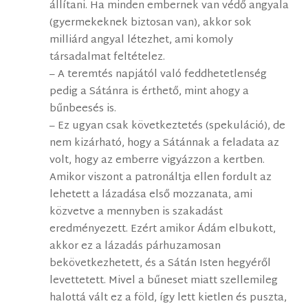
állítani. Ha minden embernek van védő angyala
(gyermekeknek biztosan van), akkor sok
milliárd angyal létezhet, ami komoly
társadalmat feltételez.
– A teremtés napjától való feddhetetlenség
pedig a Sátánra is érthető, mint ahogy a
bűnbeesés is.
– Ez ugyan csak következtetés (spekuláció), de
nem kizárható, hogy a Sátánnak a feladata az
volt, hogy az emberre vigyázzon a kertben.
Amikor viszont a patronáltja ellen fordult az
lehetett a lázadása első mozzanata, ami
közvetve a mennyben is szakadást
eredményezett. Ezért amikor Ádám elbukott,
akkor ez a lázadás párhuzamosan
bekövetkezhetett, és a Sátán Isten hegyéről
levettetett. Mivel a bűneset miatt szellemileg
halottá vált ez a föld, így lett kietlen és puszta,