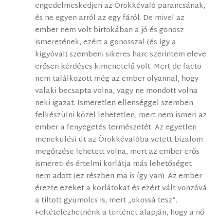
engedelmeskedjen az Örökkévaló parancsának,
és ne egyen arról az egy fáról. De mivel az
ember nem volt birtokában a jó és gonosz
ismeretének, ezért a gonosszal (és így a
kígyóval) szembeni sikeres harc szerintem eleve
erősen kérdéses kimenetelű volt. Mert de facto
nem találkozott még az ember olyannal, hogy
valaki becsapta volna, vagy ne mondott volna
neki igazat. Ismeretlen ellenséggel szemben
felkészülni közel lehetetlen, mert nem ismeri az
ember a fenyegetés természetét. Az egyetlen
menekülési út az Örökkévalóba vetett bizalom
megőrzése lehetett volna, mert az ember erős
ismereti és értelmi korlátja más lehetőséget
nem adott (ez részben ma is így van). Az ember
érezte ezeket a korlátokat és ezért vált vonzóvá
a tiltott gyümölcs is, mert „okossá tesz”.
Feltételezhetnénk a történet alapján, hogy a nő