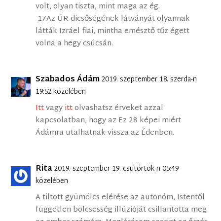
volt, olyan tiszta, mint maga az ég.
-17Az ÚR dicsőségének látványát olyannak
látták Izráel fiai, mintha emésztő tűz égett
volna a hegy csúcsán.
Szabados Ádám
2019. szeptember 18. szerda-n
19:52 közelében
Itt
vagy
itt
olvashatsz érveket azzal
kapcsolatban, hogy az Ez 28 képei miért
Ádámra utalhatnak vissza az Édenben.
Rita
2019. szeptember 19. csütörtök-n 05:49
közelében
A tiltott gyümölcs elérése az autonóm, Istentől
független bölcsesség illúzióját csillantotta meg