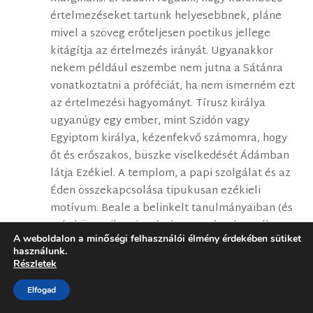
értelmezéseket tartunk helyesebbnek, pláne
mivel a szöveg erőteljesen poetikus jellege
kitágítja az értelmezés irányát. Ugyanakkor
nekem például eszembe nem jutna a Sátánra
vonatkoztatni a próféciát, ha nem ismerném ezt
az értelmezési hagyományt. Tírusz királya
ugyanúgy egy ember, mint Szidón vagy
Egyiptom királya, kézenfekvő számomra, hogy
őt és erőszakos, büszke viselkedését Ádámban
látja Ezékiel. A templom, a papi szolgálat és az
Éden összekapcsolása tipukusan ezékieli
motívum. Beale a belinkelt tanulmányaiban (és
más könyveiben is) részletesen érvel emellett.
A weboldalon a minőségi felhasználói élmény érdekében sütiket
Engem meggyőz, főleg, mivel ez az értelmezési
használunk.
hagyomány tudtommal régebb is, mint az,
Részletek
amely a Sátán alakját látja a próféciában.
Elfogad