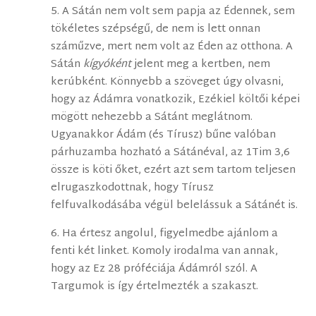
5. A Sátán nem volt sem papja az Édennek, sem
tökéletes szépségű, de nem is lett onnan
száműzve, mert nem volt az Éden az otthona. A
Sátán
kígyóként
jelent meg a kertben, nem
kerúbként. Könnyebb a szöveget úgy olvasni,
hogy az Ádámra vonatkozik, Ezékiel költői képei
mögött nehezebb a Sátánt meglátnom.
Ugyanakkor Ádám (és Tírusz) bűne valóban
párhuzamba hozható a Sátánéval, az 1Tim 3,6
össze is köti őket, ezért azt sem tartom teljesen
elrugaszkodottnak, hogy Tírusz
felfuvalkodásába végül belelássuk a Sátánét is.
6. Ha értesz angolul, figyelmedbe ajánlom a
fenti két linket. Komoly irodalma van annak,
hogy az Ez 28 próféciája Ádámról szól. A
Targumok is így értelmezték a szakaszt.