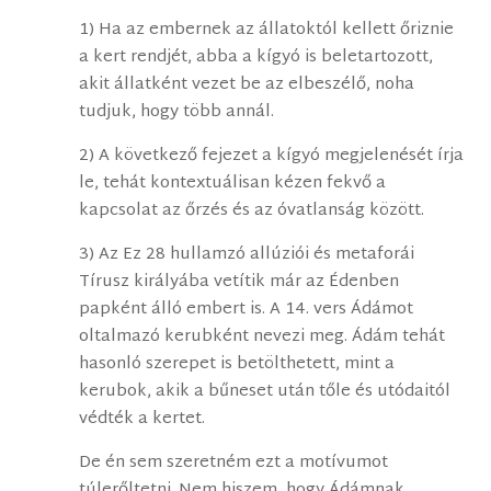
1) Ha az embernek az állatoktól kellett őriznie
a kert rendjét, abba a kígyó is beletartozott,
akit állatként vezet be az elbeszélő, noha
tudjuk, hogy több annál.
2) A következő fejezet a kígyó megjelenését írja
le, tehát kontextuálisan kézen fekvő a
kapcsolat az őrzés és az óvatlanság között.
3) Az Ez 28 hullamzó allúziói és metaforái
Tírusz királyába vetítik már az Édenben
papként álló embert is. A 14. vers Ádámot
oltalmazó kerubként nevezi meg. Ádám tehát
hasonló szerepet is betölthetett, mint a
kerubok, akik a bűneset után tőle és utódaitól
védték a kertet.
De én sem szeretném ezt a motívumot
túlerőltetni. Nem hiszem, hogy Ádámnak