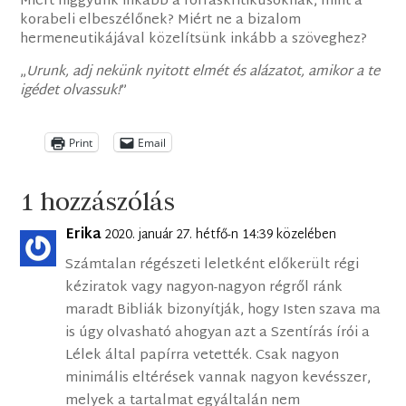
Miért higgyünk inkább a forráskritikusoknak, mint a
korabeli elbeszélőnek? Miért ne a bizalom
hermeneutikájával közelítsünk inkább a szöveghez?
„
Urunk, adj nekünk nyitott elmét és alázatot, amikor a te
igédet olvassuk!
”
Print
Email
1 hozzászólás
Erika
2020. január 27. hétfő-n 14:39 közelében
Számtalan régészeti leletként előkerült régi
kéziratok vagy nagyon-nagyon régről ránk
maradt Bibliák bizonyítják, hogy Isten szava ma
is úgy olvasható ahogyan azt a Szentírás írói a
Lélek által papírra vetették. Csak nagyon
minimális eltérések vannak nagyon kevésszer,
melyek a tartalmat egyáltalán nem