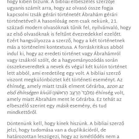
hogy kiben bízunk. A bibliai elbeszélés szerzője
ugyanis számít arra, hogy az olvasó össze fogja
kapcsolni Izsák gérári történetét Ábrahám gérári
történetével! A hasonlóság nem csak nekünk, 21.
századi modern olvasóknak tűnik fel, nyilvánvaló, hogy
az első olvasóknak is feltűnt évezredekkel ezelőtt.
Ezért hangsúlyozza a szerző, hogy a két történetnek
más a történelmi kontextusa. A forráskritikus abból
indul ki, hogy az eredeti történet vagy Ábrahámról
vagy Izsákról szólt, de a hagyományozódás során
összekeveredtek a nevek és végül két külön történet
lett abból, ami eredetileg egy volt. A bibliai szerző
viszont megkülönböztet két történeti eseményt. Az
éhínség, amely miatt Izsák elment Gérárba,
azon az
első éhínségen kívüli
(מִלְּבַד֙ הָרָעָ֣ב הָרִאשׁ֔וֹן) éhínség volt,
amely miatt Ábrahám ment le Gérárba. Ez tehát az
elbeszélő szerint egy
másik
esemény, és tud
mindkettőről.
Döntenünk kell, hogy kinek hiszünk. A bibliai szerző
jelzi, hogy tudomása van a duplikációról, de
határozottan leszögezi, hogy az ismétlődés nem a