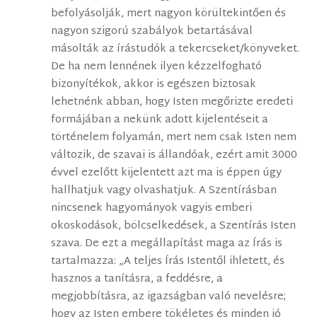
befolyásolják, mert nagyon körültekintően és
nagyon szigorú szabályok betartásával
másolták az írástudók a tekercseket/könyveket.
De ha nem lennének ilyen kézzelfogható
bizonyítékok, akkor is egészen biztosak
lehetnénk abban, hogy Isten megőrizte eredeti
formájában a nekünk adott kijelentéseit a
történelem folyamán, mert nem csak Isten nem
változik, de szavai is állandóak, ezért amit 3000
évvel ezelőtt kijelentett azt ma is éppen úgy
hallhatjuk vagy olvashatjuk. A Szentírásban
nincsenek hagyományok vagyis emberi
okoskodások, bölcselkedések, a Szentírás Isten
szava. De ezt a megállapítást maga az Írás is
tartalmazza: „A teljes Írás Istentől ihletett, és
hasznos a tanításra, a feddésre, a
megjobbításra, az igazságban való nevelésre;
hogy az Isten embere tökéletes és minden jó