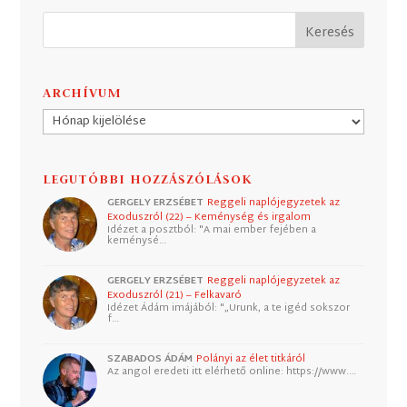
ARCHÍVUM
Archívum
LEGUTÓBBI HOZZÁSZÓLÁSOK
GERGELY ERZSÉBET
Reggeli naplójegyzetek az
Exoduszról (22) – Keménység és irgalom
Idézet a posztból: "A mai ember fejében a
keménysé…
GERGELY ERZSÉBET
Reggeli naplójegyzetek az
Exoduszról (21) – Felkavaró
Idézet Ádám imájából: "„Urunk, a te igéd sokszor
f…
SZABADOS ÁDÁM
Polányi az élet titkáról
Az angol eredeti itt elérhető online: https://www.…