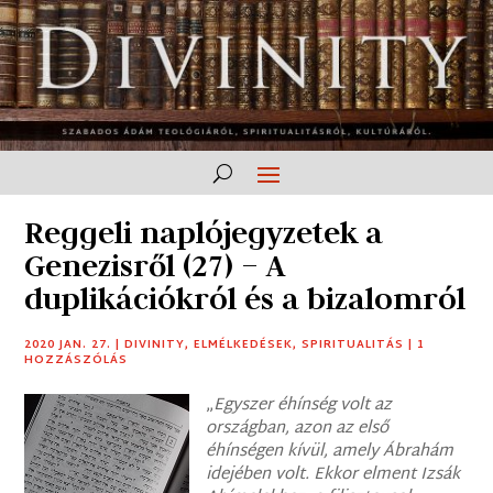
Reggeli naplójegyzetek a
Genezisről (27) – A
duplikációkról és a bizalomról
2020 JAN. 27.
|
DIVINITY
,
ELMÉLKEDÉSEK
,
SPIRITUALITÁS
|
1
HOZZÁSZÓLÁS
„
Egyszer éhínség volt az
országban, azon az első
éhínségen kívül, amely Ábrahám
idejében volt. Ekkor elment Izsák