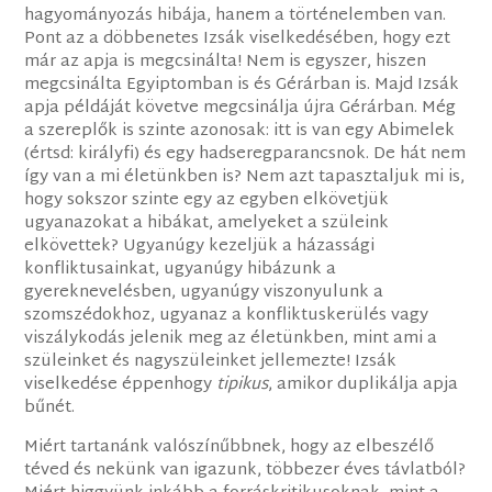
hagyományozás hibája, hanem a történelemben van.
Pont az a döbbenetes Izsák viselkedésében, hogy ezt
már az apja is megcsinálta! Nem is egyszer, hiszen
megcsinálta Egyiptomban is és Gérárban is. Majd Izsák
apja példáját követve megcsinálja újra Gérárban. Még
a szereplők is szinte azonosak: itt is van egy Abimelek
(értsd: királyfi) és egy hadseregparancsnok. De hát nem
így van a mi életünkben is? Nem azt tapasztaljuk mi is,
hogy sokszor szinte egy az egyben elkövetjük
ugyanazokat a hibákat, amelyeket a szüleink
elkövettek? Ugyanúgy kezeljük a házassági
konfliktusainkat, ugyanúgy hibázunk a
gyereknevelésben, ugyanúgy viszonyulunk a
szomszédokhoz, ugyanaz a konfliktuskerülés vagy
viszálykodás jelenik meg az életünkben, mint ami a
szüleinket és nagyszüleinket jellemezte! Izsák
viselkedése éppenhogy
tipikus
, amikor duplikálja apja
bűnét.
Miért tartanánk valószínűbbnek, hogy az elbeszélő
téved és nekünk van igazunk, többezer éves távlatból?