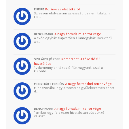
ENDRE
Polányi az élet titkáról
Szívesen elolvasnám az esszét, de nem találtam.
Ho…
BENCHMARK
A nagy forradalmi terror vége
A svéd egyház alapvetően államegyházi karakterű
an…
SZILÁGYI JÓZSEF
Rembrandt: A tékozló fiú
hazatérése
"Valamennyien tékozló fiúk vagyunk azzal a
különbs…
MENYHÁRT MIKLÓS
A nagy forradalmi terror vége
Mindazonáltal egy protestáns gyülekezetben adott
d…
BENCHMARK
A nagy forradalmi terror vége
"amikor egy felekezet hivatalosan püspökké
választ…