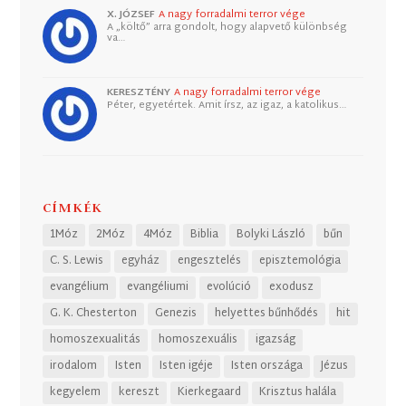
X. JÓZSEF
A nagy forradalmi terror vége
A „költő” arra gondolt, hogy alapvető különbség
va…
KERESZTÉNY
A nagy forradalmi terror vége
Péter, egyetértek. Amit írsz, az igaz, a katolikus…
CÍMKÉK
1Móz
2Móz
4Móz
Biblia
Bolyki László
bűn
C. S. Lewis
egyház
engesztelés
episztemológia
evangélium
evangéliumi
evolúció
exodusz
G. K. Chesterton
Genezis
helyettes bűnhődés
hit
homoszexualitás
homoszexuális
igazság
irodalom
Isten
Isten igéje
Isten országa
Jézus
kegyelem
kereszt
Kierkegaard
Krisztus halála