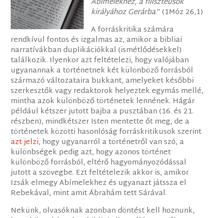
Abímelekhez, a filiszteusok
királyához Gerárba
.” (1Móz 26,1)
A forráskritika számára
rendkívül fontos és izgalmas az, amikor a bibliai
narratívákban duplikációkkal (ismétlődésekkel)
találkozik. Ilyenkor azt feltételezi, hogy valójában
ugyanannak a történetnek két különböző forrásból
származó változataira bukkant, amelyeket későbbi
szerkesztők vagy redaktorok helyeztek egymás mellé,
mintha azok különböző történetek lennének. Hágár
például kétszer jutott bajba a pusztában (16. és 21.
részben), mindkétszer Isten mentette őt meg, de a
történetek közötti hasonlóság forráskritikusok szerint
azt jelzi
, hogy ugyanarról a történetről van szó, a
különbségek pedig azt, hogy azonos történet
különböző forrásból, eltérő hagyományozódással
jutott a szövegbe. Ezt feltételezik akkor is, amikor
Izsák elmegy Abímelekhez és ugyanazt játssza el
Rebekával, mint amit Ábrahám tett Sárával.
Nekünk, olvasóknak azonban döntést kell hoznunk,