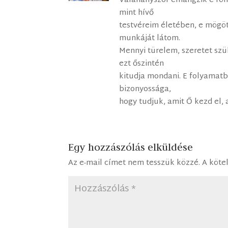
Valahányszor elhangzik e fönt
mint hívő
testvéreim életében, e mögöt
munkáját látom.
Mennyi türelem, szeretet sz
ezt őszintén
kitudja mondani. E folyamat
bizonyossága,
hogy tudjuk, amit Ő kezd el, a
Egy hozzászólás elküldése
Az e-mail címet nem tesszük közzé.
A köte