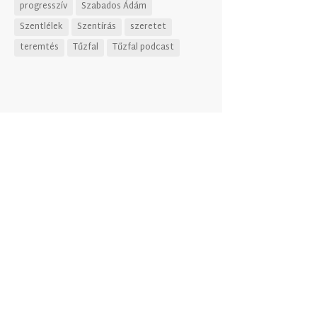
progresszív
Szabados Ádám
Szentlélek
Szentírás
szeretet
teremtés
Tűzfal
Tűzfal podcast