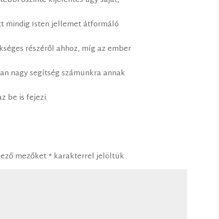
ebbi őszinte kijelentés úgy saját,
t mindig Isten jellemet átformáló
ükséges részéről ahhoz, míg az ember
ban nagy segítség számunkra annak
z be is fejezi.
lező mezőket
*
karakterrel jelöltük