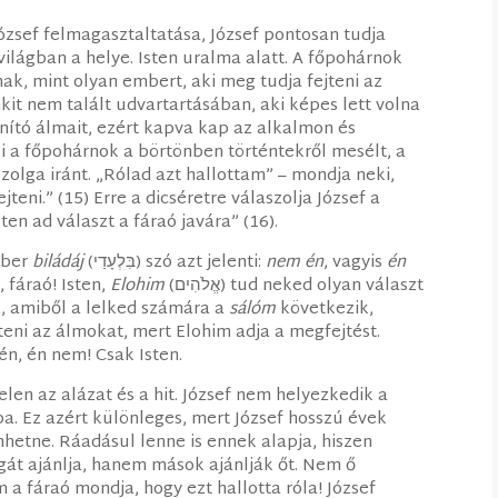
ózsef felmagasztaltatása, József pontosan tudja
világban a helye. Isten uralma alatt. A főpohárnok
nak, mint olyan embert, aki meg tudja fejteni az
kit nem talált udvartartásában, aki képes lett volna
nító álmait, ezért kapva kap az alkalmon és
i a főpohárnok a börtönben történtekről mesélt, a
zolga iránt. „Rólad azt hallottam” – mondja neki,
eni.” (15) Erre a dicséretre válaszolja József a
ten ad választ a fáraó javára” (16).
éber
biládáj
(בִּלְעָדַי) szó azt jelenti:
nem én
, vagyis
én
 fáraó! Isten,
Elohim
(אֱלֹהִים) tud neked olyan választ
אֶת־שְׁל֥וֹ) ad. A válasz, amiből a lelked számára a
sálóm
következik,
eni az álmokat, mert Elohim adja a megfejtést.
n, én nem! Csak Isten.
elen az alázat és a hit. József nem helyezkedik a
a. Ez azért különleges, mert József hosszú évek
hetne. Ráadásul lenne is ennek alapja, hiszen
át ajánlja, hanem mások ajánlják őt. Nem ő
a fáraó mondja, hogy ezt hallotta róla! József