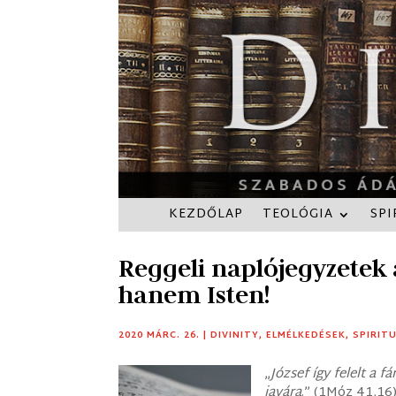
KEZDŐLAP
TEOLÓGIA
SPI
Reggeli naplójegyzetek 
hanem Isten!
2020 MÁRC. 26.
|
DIVINITY
,
ELMÉLKEDÉSEK
,
SPIRIT
„
József így felelt a 
javára
.” (1Móz 41,16