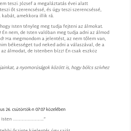
m teszi. József a megaláztatás évei alatt
eszi őt szerencséssé, és úgy teszi szerencséssé,
 kabát, amekkora illik rá.
, hogy Isten tényleg meg tudja fejteni az álmokat.
 Én nem, de Isten valóban meg tudja adni az álmod
ked! Ha megmondom a jelentést, az nem tőlem van,
lohim békességet tud neked adni a válaszával, de a
 az álmodat, de Istenben bízz! Én csak eszköz
jainkat, a nyomorúságok között is, hogy bölcs szívhez
ius 26. csütörtök-n 07:07 közelében
Isten ………………………..”