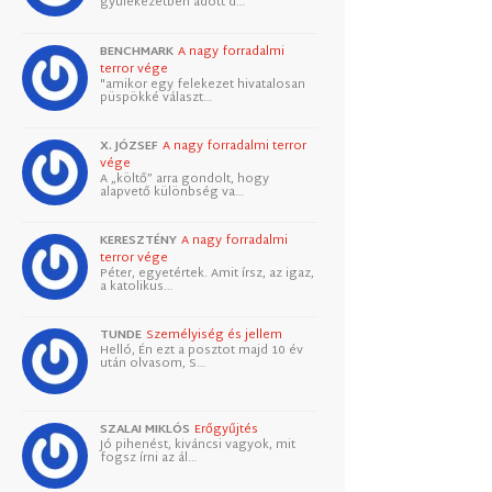
gyülekezetben adott d…
BENCHMARK
A nagy forradalmi
terror vége
"amikor egy felekezet hivatalosan
püspökké választ…
X. JÓZSEF
A nagy forradalmi terror
vége
A „költő” arra gondolt, hogy
alapvető különbség va…
KERESZTÉNY
A nagy forradalmi
terror vége
Péter, egyetértek. Amit írsz, az igaz,
a katolikus…
TUNDE
Személyiség és jellem
Helló, Én ezt a posztot majd 10 év
után olvasom, S…
SZALAI MIKLÓS
Erőgyűjtés
Jó pihenést, kiváncsi vagyok, mit
fogsz írni az ál…