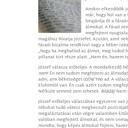
Amikor elkezdődik J
már, hogy hol van a 
beajánlja őt a fáraó
álmokat. A fáraó sen
megfejteni nyugtala
magához hívatja Józsefet. Azután, amit nek
fáraói bizalma rendkívül nagy a héber rabs
„hogy ha meghallod az álmot, meg tudod fejt
pillanat tört része alatt: „Nem én, hanem Is
József válasza erőteljes. A mondatkezdő h
nem
! Én nem tudom megfejteni az álmodat,
adni, ami békességet (ם
Elohimtól van. Én csak azért tudom megfejt
Nélküle semmit sem tehetek.
Biládáj!
Nem é
József erőteljes válaszában egyszerre van j
titkokat tudó vátesz megbecsült pozíciójáb
megaláztatásai után végre valamiben kitűn
valóban megfejtett álmokat, és nem önmag
mondta, hogy képes álmokat fejteni, hanem 