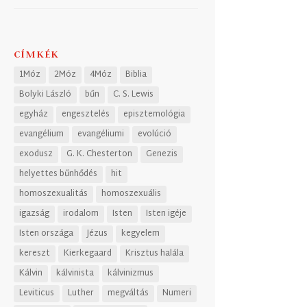
CÍMKÉK
1Móz
2Móz
4Móz
Biblia
Bolyki László
bűn
C. S. Lewis
egyház
engesztelés
episztemológia
evangélium
evangéliumi
evolúció
exodusz
G. K. Chesterton
Genezis
helyettes bűnhődés
hit
homoszexualitás
homoszexuális
igazság
irodalom
Isten
Isten igéje
Isten országa
Jézus
kegyelem
kereszt
Kierkegaard
Krisztus halála
Kálvin
kálvinista
kálvinizmus
Leviticus
Luther
megváltás
Numeri