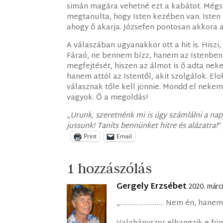
simán magára vehetné ezt a kabátot. Mégse
megtanulta, hogy Isten kezében van. Isten t
ahogy ő akarja. Józsefen pontosan akkora a
A válaszában ugyanakkor ott a hit is. Hiszi
Fáraó, ne bennem bízz, hanem az Istenben!
megfejtését, hiszen az álmot is ő adta ne
hanem attól az Istentől, akit szolgálok. E
válasznak tőle kell jönnie. Mondd el nekem
vagyok. Ő a megoldás!
„
Urunk, szeretnénk mi is úgy számlálni a nap
jussunk! Taníts bennünket hitre és alázatra!
”
Print
Email
1 hozzászólás
Gergely Erzsébet
2020. márc
„…………………… Nem én, hanem 