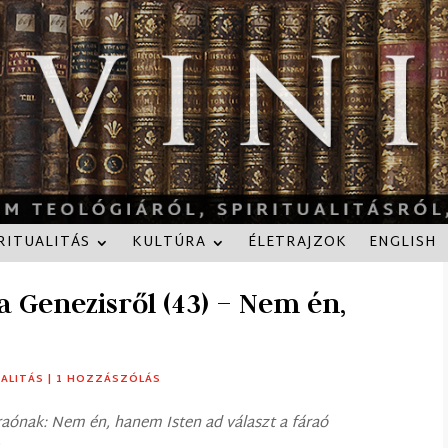
RITUALITÁS
KULTÚRA
ÉLETRAJZOK
ENGLISH
a Genezisről (43) – Nem én,
UALITÁS
|
1 HOZZÁSZÓLÁS
fáraónak: Nem én, hanem Isten ad választ a fáraó
)