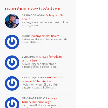
LEGUTÓBBI HOZZÁSZÓLÁSOK
SZABADOS ÁDÁM
Polányi az élet
titkáról
Az angol eredeti itt elérhető online:
https://www.…
ENDRE
Polányi az élet titkáról
Szívesen elolvasnám az esszét, de
nem találtam. Ho…
BENCHMARK
A nagy forradalmi
terror vége
A svéd egyház alapvetően
államegyházi karakterű an…
SZILÁGYI JÓZSEF
Rembrandt: A
tékozló fiú hazatérése
"Valamennyien tékozló fiúk
vagyunk azzal a különbs…
MENYHÁRT MIKLÓS
A nagy
forradalmi terror vége
Mindazonáltal egy protestáns