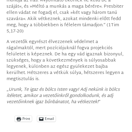
mondja az Írás: »Nyomtató ökörnek ne kösd be a
száját«, és »Méltó a munkás a maga bérére«. Presbiter
ellen vádat ne fogadj el, csak »két vagy három tanú
szavára«. Akik vétkeznek, azokat mindenki előtt fedd
meg, hogy a többiekben is félelem támadjon.” (1Tim
5,17-20)
A vezetők egyrészt élvezzenek védelmet a
rágalmaktól, mert pozíciójuknál fogva projekciós
felületet is képeznek. De ha egy vád igaznak bizonyul,
szükséges, hogy a következmények is súlyosabbak
legyenek, különben az egész gyülekezet bajba
kerülhet. Hétszeres a vétkük súlya, hétszeres legyen a
megtisztulás is.
„
Urunk, Te igaz és bölcs Isten vagy! Adj nekünk is bölcs
ítéletet, amikor a vezetőinkről gondolkodunk, és adj
vezetőinknek igaz bűnbánatot, ha vétkeztek!
”
Print
Email