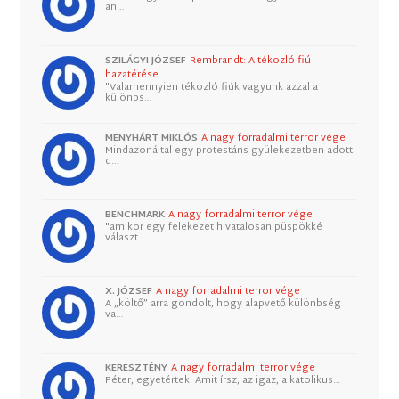
an…
SZILÁGYI JÓZSEF
Rembrandt: A tékozló fiú
hazatérése
"Valamennyien tékozló fiúk vagyunk azzal a
különbs…
MENYHÁRT MIKLÓS
A nagy forradalmi terror vége
Mindazonáltal egy protestáns gyülekezetben adott
d…
BENCHMARK
A nagy forradalmi terror vége
"amikor egy felekezet hivatalosan püspökké
választ…
X. JÓZSEF
A nagy forradalmi terror vége
A „költő” arra gondolt, hogy alapvető különbség
va…
KERESZTÉNY
A nagy forradalmi terror vége
Péter, egyetértek. Amit írsz, az igaz, a katolikus…