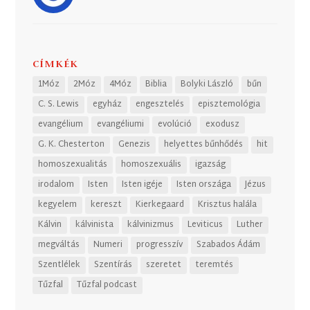
CÍMKÉK
1Móz
2Móz
4Móz
Biblia
Bolyki László
bűn
C. S. Lewis
egyház
engesztelés
episztemológia
evangélium
evangéliumi
evolúció
exodusz
G. K. Chesterton
Genezis
helyettes bűnhődés
hit
homoszexualitás
homoszexuális
igazság
irodalom
Isten
Isten igéje
Isten országa
Jézus
kegyelem
kereszt
Kierkegaard
Krisztus halála
Kálvin
kálvinista
kálvinizmus
Leviticus
Luther
megváltás
Numeri
progresszív
Szabados Ádám
Szentlélek
Szentírás
szeretet
teremtés
Tűzfal
Tűzfal podcast