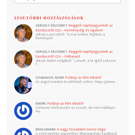
LEGUTÓBBI HOZZÁSZÓLÁSOK
GERGELY ERZSÉBET
Reggeli naplójegyzetek az
Exoduszról (22) – Keménység és irgalom
Idézet a posztból: "A mai ember fejében a
keménysé…
GERGELY ERZSÉBET
Reggeli naplójegyzetek az
Exoduszról (21) – Felkavaró
Idézet Ádám imájából: "„Urunk, a te igéd sokszor
f…
SZABADOS ÁDÁM
Polányi az élet titkáról
Az angol eredeti itt elérhető online: https://www.…
ENDRE
Polányi az élet titkáról
Szívesen elolvasnám az esszét, de nem találtam.
Ho…
BENCHMARK
A nagy forradalmi terror vége
A svéd egyház alapvetően államegyházi karakterű