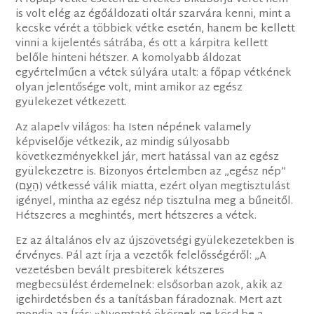
is volt elég az égőáldozati oltár szarvára kenni, mint a
kecske vérét a többiek vétke esetén, hanem be kellett
vinni a kijelentés sátrába, és ott a kárpitra kellett
belőle hinteni hétszer. A komolyabb áldozat
egyértelműen a vétek súlyára utalt: a főpap vétkének
olyan jelentősége volt, mint amikor az egész
gyülekezet vétkezett.
Az alapelv világos: ha Isten népének valamely
képviselője vétkezik, az mindig súlyosabb
következményekkel jár, mert hatással van az egész
gyülekezetre is. Bizonyos értelemben az „egész nép”
(‎הָעָ֑ם) vétkessé válik miatta, ezért olyan megtisztulást
igényel, mintha az egész nép tisztulna meg a bűneitől.
Hétszeres a meghintés, mert hétszeres a vétek.
Ez az általános elv az újszövetségi gyülekezetekben is
érvényes. Pál azt írja a vezetők felelősségéről: „A
vezetésben bevált presbiterek kétszeres
megbecsülést érdemelnek: elsősorban azok, akik az
igehirdetésben és a tanításban fáradoznak. Mert azt