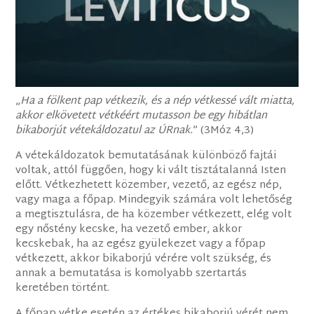
„
Ha a fölkent pap vétkezik, és a nép vétkessé vált miatta,
akkor elkövetett vétkéért mutasson be egy hibátlan
bikaborjút vétekáldozatul az ÚRnak.
” (3Móz 4,3)
A vétekáldozatok bemutatásának különböző fajtái
voltak, attól függően, hogy ki vált tisztátalanná Isten
előtt. Vétkezhetett közember, vezető, az egész nép,
vagy maga a főpap. Mindegyik számára volt lehetőség
a megtisztulásra, de ha közember vétkezett, elég volt
egy nőstény kecske, ha vezető ember, akkor
kecskebak, ha az egész gyülekezet vagy a főpap
vétkezett, akkor bikaborjú vérére volt szükség, és
annak a bemutatása is komolyabb szertartás
keretében történt.
A főpap vétke esetén az értékes bikaborjú vérét nem