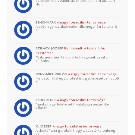
Szívesen elolvasnám az esszét, de nem találtam.
Ho…
BENCHMARK
A nagy forradalmi terror vége
A svéd egyház alapvetően államegyházi karakterű
an…
SZILÁGYI JÓZSEF
Rembrandt: A tékozló fiú
hazatérése
"Valamennyien tékozló fiúk vagyunk azzal a
különbs…
MENYHÁRT MIKLÓS
A nagy forradalmi terror vége
Mindazonáltal egy protestáns gyülekezetben adott
d…
BENCHMARK
A nagy forradalmi terror vége
"amikor egy felekezet hivatalosan püspökké
választ…
X. JÓZSEF
A nagy forradalmi terror vége
A „költő” arra gondolt, hogy alapvető különbség
va…