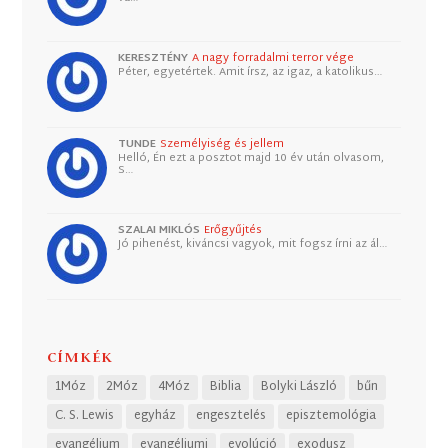
KERESZTÉNY
A nagy forradalmi terror vége
Péter, egyetértek. Amit írsz, az igaz, a katolikus…
TUNDE
Személyiség és jellem
Helló, Én ezt a posztot majd 10 év után olvasom,
S…
SZALAI MIKLÓS
Erőgyűjtés
Jó pihenést, kiváncsi vagyok, mit fogsz írni az ál…
CÍMKÉK
1Móz
2Móz
4Móz
Biblia
Bolyki László
bűn
C. S. Lewis
egyház
engesztelés
episztemológia
evangélium
evangéliumi
evolúció
exodusz