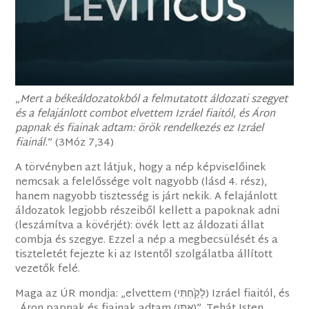
„
Mert a békeáldozatokból a felmutatott áldozati szegyet
és a felajánlott combot elvettem Izráel fiaitól, és Áron
papnak és fiainak adtam: örök rendelkezés ez Izráel
fiainál.
” (3Móz 7,34)
A törvényben azt látjuk, hogy a nép képviselőinek
nemcsak a felelőssége volt nagyobb (lásd 4. rész),
hanem nagyobb tisztesség is járt nekik. A felajánlott
áldozatok legjobb részeiből kellett a papoknak adni
(leszámítva a kövérjét): övék lett az áldozati állat
combja és szegye. Ezzel a nép a megbecsülését és a
tiszteletét fejezte ki az Istentől szolgálatba állított
vezetők felé.
Maga az ÚR mondja: „elvettem (לָקַ֙חְתִּי‎) Izráel fiaitól, és
„Áron papnak és fiainak adtam (‎אֶתֵּ֣ן)”. Tehát Isten