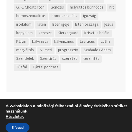
G. K. Chesterton
Genezis
helyettes bűnhődés
hit
homoszexualitás
homoszexuális
igazság
irodalom
Isten
Isten igéje
Isten országa
Jézus
kegyelem
kereszt
Kierkegaard
Krisztus halála
Kálvin
kálvinista
kálvinizmus
Leviticus
Luther
megváltás
Numeri
progresszív
Szabados Ádám
Szentlélek
Szentírás
szeretet
teremtés
Tűzfal
Tűzfal podcast
A weboldalon a minőségi felhasználói élmény érdekében sütiket
használunk.
Részletek
Elfogad
Dizájn:
Elegant Themes
| Motor:
WordPress