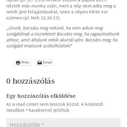
rajtuk (pl. Jer 5,31). Amikor viszont a papok azért
néztek más munka után, mert a nép nem adta meg a
nekik járó felajánlásokat, Isten a népen kérte ezt
számon (pl. Neh 13,10-11).
„
Urunk, bocsáss meg nekünk, ha nem adtuk meg
szolgáidnak a tiszteletet! Bocsáss meg, ha ragaszkodtunk
ahhoz, amit általunk nekik akartál adni. Bocsáss meg, ha
szolgáid miattunk szűkölködtek!
”
Print
Email
0 hozzászólás
Egy hozzászólás elküldése
Az e-mail címet nem tesszük közzé.
A kötelező
mezőket
*
karakterrel jelöltük