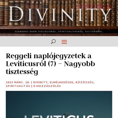
Reggeli naplójegyzetek a
Leviticusról (7) – Nagyobb
tisztesség
2023 MÁRC. 26.
|
DIVINITY
,
ELMÉLKEDÉSEK
,
KÖZÖSSÉG
,
SPIRITUALITÁS
|
0 HOZZÁSZÓLÁS