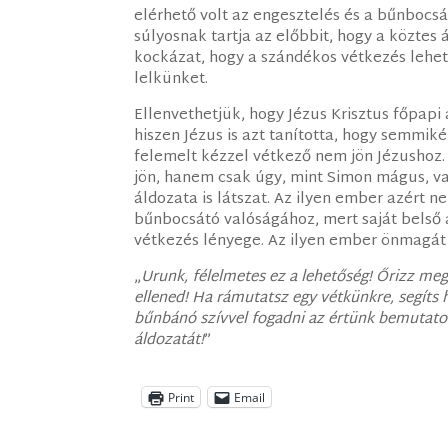
elérhető volt az engesztelés és a bűnbocsán
súlyosnak tartja az előbbit, hogy a köztes
kockázat, hogy a szándékos vétkezés lehe
lelkünket.
Ellenvethetjük, hogy Jézus Krisztus főpapi
hiszen Jézus is azt tanította, hogy semmiké
felemelt kézzel vétkező nem jön Jézushoz.
jön, hanem csak úgy, mint Simon mágus, vag
áldozata is látszat. Az ilyen ember azért 
bűnbocsátó valóságához, mert saját belső ál
vétkezés lényege. Az ilyen ember önmagát 
„
Urunk, félelmetes ez a lehetőség! Őrizz me
ellened! Ha rámutatsz egy vétkünkre, segíts 
bűnbánó szívvel fogadni az értünk bemutato
áldozatát!
”
Print
Email