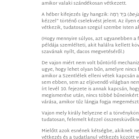
amikor valaki szándékosan vétkezett.
A héber kifejezés így hangzik: בְּיָד רָמָה (
be-j
kézzel” történő cselekvést jelent. Az ilye
vétkezik, tudatosan szegül szembe Isten ak
(Hogy mennyire súlyos, azt ugyanebben a 
példája szemlélteti, akit halálra kellett k
szavának nyílt, dacos megvetéséről.)
De vajon miért nem volt bűntörlő mechaniz
ugye, hogy lehet olyan bűn, amelyre nincs 
amikor a Szentlélek elleni vétek kapcsán 
sem ebben, sem az eljövendő világban nem
írt levél 10. fejezete is annak kapcsán, h
megismerése után, nincs többé bűneinkért 
várása, amikor tűz lángja fogja megemészt
Vajon mely király helyezne el a törvényk
tudatosan, felemelt kézzel összeesküvőkn
Mielőtt azok esnének kétségbe, akiknek ne
vétkezés és a tudatlanul vétkezés között