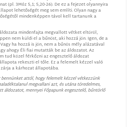
at (pl. 3Móz 5,1; 5,20-26). De ez a fejezet olyannyira
 állapot lehetőségét meg sem említi. Olyan nagy a
tőségétől mindenképpen távol kell tartanunk a
 áldozata mindenfajta megvallott vétket eltöröl,
ppen nem küldi el a bűnöst, aki hozzá jön. Igen, de a
 Vagy ha hozzá is jön, nem a bűnös mély alázatával
y ahogy Éli fiai mutatták be az áldozatot. Az
nem tud közel férkőzni az engesztelő áldozat
lapota rekeszti el tőle. Ez a felemelt kézzel való
zárja a kárhozat állapotába.
g bennünket attól, hogy felemelt kézzel vétkezzünk
haladéktalanul megvallani azt, és utána töredelmes,
tt áldozatot, mennyei Főpapunk engesztelő, bűntörlő