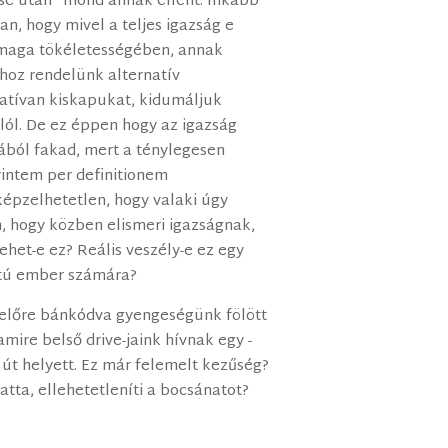
ése után” mond annak ellent. Inkább
an, hogy mivel a teljes igazság e
 maga tökéletességében, annak
hoz rendelünk alternatív
eatívan kiskapukat, kidumáljuk
alól. De ez éppen hogy az igazság
ából fakad, mert a ténylegesen
rintem per definitionem
épzelhetetlen, hogy valaki úgy
, hogy közben elismeri igazságnak,
ehet-e ez? Reális veszély-e ez egy
tú ember számára?
y előre bánkódva gyengeségünk fölött
amire belső drive-jaink hívnak egy -
út helyett. Ez már felemelt kezűség?
tta, ellehetetleníti a bocsánatot?