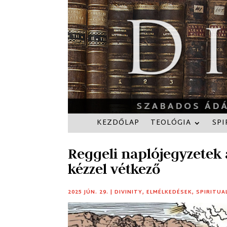
KEZDŐLAP
TEOLÓGIA
SPI
Reggeli naplójegyzetek 
kézzel vétkező
2025 JÚN. 29.
|
DIVINITY
,
ELMÉLKEDÉSEK
,
SPIRITUA