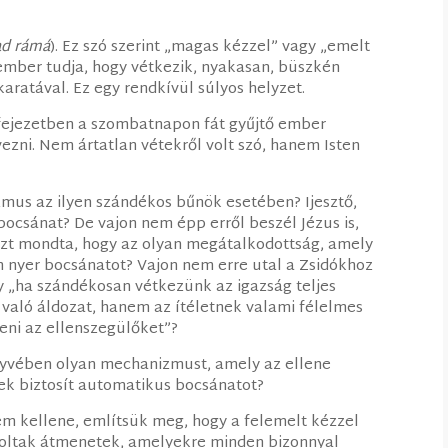
ad rámá
). Ez szó szerint „magas kézzel” vagy „emelt
n ember tudja, hogy vétkezik, nyakasan, büszkén
aratával. Ez egy rendkívül súlyos helyzet.
fejezetben a szombatnapon fát gyűjtő ember
övezni. Nem ártatlan vétekről volt szó, hanem Isten
mus az ilyen szándékos bűnök esetében? Ijesztő,
bocsánat? De vajon nem épp erről beszél Jézus is,
azt mondta, hogy az olyan megátalkodottság, amely
 nyer bocsánatot? Vajon nem erre utal a Zsidókhoz
ogy „ha szándékosan vétkezünk az igazság teljes
való áldozat, hanem az ítéletnek valami félelmes
eni az ellenszegülőket”?
önyvében olyan mechanizmust, amely az ellene
ek biztosít automatikus bocsánatot?
m kellene, említsük meg, hogy a felemelt kézzel
 voltak átmenetek, amelyekre minden bizonnyal