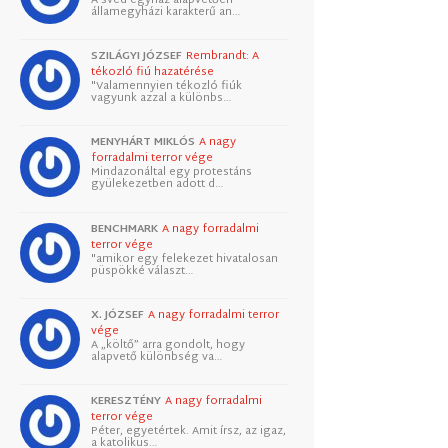
államegyházi karakterű an…
SZILÁGYI JÓZSEF
Rembrandt: A
tékozló fiú hazatérése
"Valamennyien tékozló fiúk
vagyunk azzal a különbs…
MENYHÁRT MIKLÓS
A nagy
forradalmi terror vége
Mindazonáltal egy protestáns
gyülekezetben adott d…
BENCHMARK
A nagy forradalmi
terror vége
"amikor egy felekezet hivatalosan
püspökké választ…
X. JÓZSEF
A nagy forradalmi terror
vége
A „költő” arra gondolt, hogy
alapvető különbség va…
KERESZTÉNY
A nagy forradalmi
terror vége
Péter, egyetértek. Amit írsz, az igaz,
a katolikus…