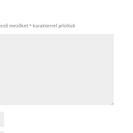
lező mezőket
*
karakterrel jelöltük