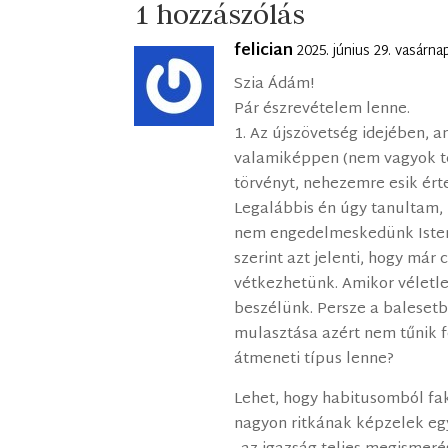
1 hozzászólás
felician
2025. június 29. vasárn
Szia Ádám!
Pár észrevételem lenne.
1. Az újszövetség idejében, a
valamiképpen (nem vagyok t
törvényt, nehezemre esik ért
Legalábbis én úgy tanultam, 
nem engedelmeskedünk Iste
szerint azt jelenti, hogy már 
vétkezhetünk. Amikor véletle
beszélünk. Persze a balesetbe
mulasztása azért nem tűnik 
átmeneti típus lenne?
Lehet, hogy habitusomból fak
nagyon ritkának képzelek egy