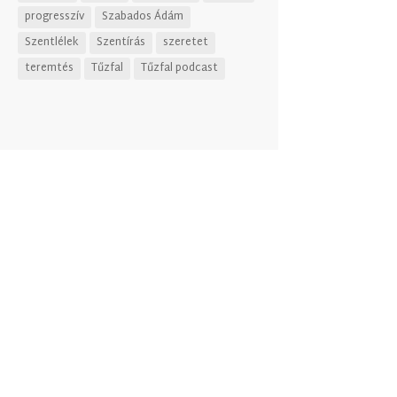
progresszív
Szabados Ádám
Szentlélek
Szentírás
szeretet
teremtés
Tűzfal
Tűzfal podcast