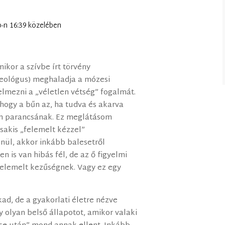
ap-n 16:39 közelében
mikor a szívbe írt törvény
eológus) meghaladja a mózesi
elmezni a „véletlen vétség” fogalmát.
hogy a bűn az, ha tudva és akarva
n parancsának. Ez meglátásom
csakis „felemelt kézzel”
nül, akkor inkább balesetről
n is van hibás fél, de az ő figyelmi
felemelt kezűségnek. Vagy ez egy
ad, de a gyakorlati életre nézve
 olyan belső állapotot, amikor valaki