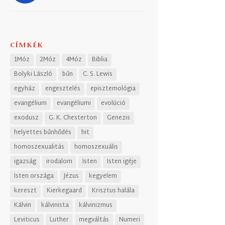
CÍMKÉK
1Móz
2Móz
4Móz
Biblia
Bolyki László
bűn
C. S. Lewis
egyház
engesztelés
episztemológia
evangélium
evangéliumi
evolúció
exodusz
G. K. Chesterton
Genezis
helyettes bűnhődés
hit
homoszexualitás
homoszexuális
igazság
irodalom
Isten
Isten igéje
Isten országa
Jézus
kegyelem
kereszt
Kierkegaard
Krisztus halála
Kálvin
kálvinista
kálvinizmus
Leviticus
Luther
megváltás
Numeri