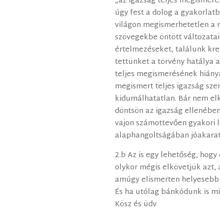
„az igazság teljes megismer
úgy fest a dolog a gyakorlatb
világon megismerhetetlen a
szövegekbe öntött változatai
értelmezéseket, találunk kr
tettünket a törvény hatálya 
teljes megismerésének hiány
megismert teljes igazság sze
kidumálhatatlan. Bár nem elk
döntsön az igazság ellenében
vajon számottevően gyakori l
alaphangoltságában jóakara
2.b Az is egy lehetőség, hog
olykor mégis elkövetjük azt, 
amúgy elismerten helyesebb 
És ha utólag bánkódunk is mia
Kösz és üdv