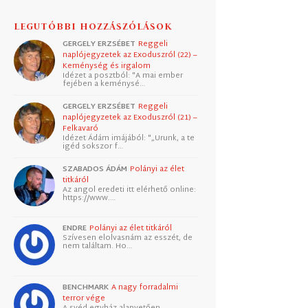
LEGUTÓBBI HOZZÁSZÓLÁSOK
GERGELY ERZSÉBET
Reggeli
naplójegyzetek az Exoduszról (22) –
Keménység és irgalom
Idézet a posztból: "A mai ember
fejében a keménysé…
GERGELY ERZSÉBET
Reggeli
naplójegyzetek az Exoduszról (21) –
Felkavaró
Idézet Ádám imájából: "„Urunk, a te
igéd sokszor f…
SZABADOS ÁDÁM
Polányi az élet
titkáról
Az angol eredeti itt elérhető online:
https://www.…
ENDRE
Polányi az élet titkáról
Szívesen elolvasnám az esszét, de
nem találtam. Ho…
BENCHMARK
A nagy forradalmi
terror vége
A svéd egyház alapvetően