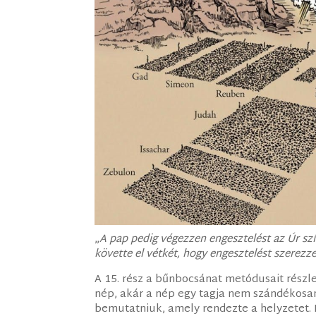
„
A pap pedig végezzen engesztelést az Úr sz
követte el vétkét, hogy engesztelést szerezz
A 15. rész a bűnbocsánat metódusait részl
nép, akár a nép egy tagja nem szándékosan 
bemutatniuk, amely rendezte a helyzetet.