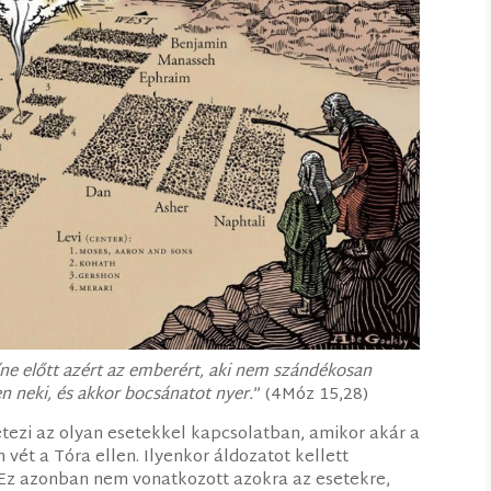
íne előtt azért az emberért, aki nem szándékosan
en neki, és akkor bocsánatot nyer
.
” (4Móz 15,28)
etezi az olyan esetekkel kapcsolatban, amikor akár a
vét a Tóra ellen. Ilyenkor áldozatot kellett
 Ez azonban nem vonatkozott azokra az esetekre,