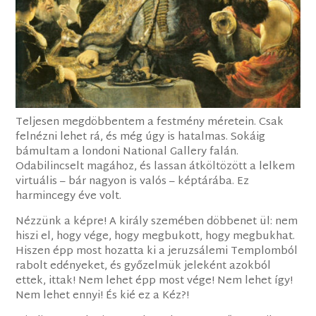
Teljesen megdöbbentem a festmény méretein. Csak
felnézni lehet rá, és még úgy is hatalmas. Sokáig
bámultam a londoni National Gallery falán.
Odabilincselt magához, és lassan átköltözött a lelkem
virtuális – bár nagyon is valós – képtárába. Ez
harmincegy éve volt.
Nézzünk a képre! A király szemében döbbenet ül: nem
hiszi el, hogy vége, hogy megbukott, hogy megbukhat.
Hiszen épp most hozatta ki a jeruzsálemi Templomból
rabolt edényeket, és győzelmük jeleként azokból
ettek, ittak! Nem lehet épp most vége! Nem lehet így!
Nem lehet ennyi! És kié ez a Kéz?!