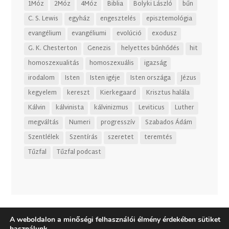
1Móz
2Móz
4Móz
Biblia
Bolyki László
bűn
C. S. Lewis
egyház
engesztelés
episztemológia
evangélium
evangéliumi
evolúció
exodusz
G. K. Chesterton
Genezis
helyettes bűnhődés
hit
homoszexualitás
homoszexuális
igazság
irodalom
Isten
Isten igéje
Isten országa
Jézus
kegyelem
kereszt
Kierkegaard
Krisztus halála
Kálvin
kálvinista
kálvinizmus
Leviticus
Luther
megváltás
Numeri
progresszív
Szabados Ádám
Szentlélek
Szentírás
szeretet
teremtés
Tűzfal
Tűzfal podcast
A weboldalon a minőségi felhasználói élmény érdekében sütiket
használunk.