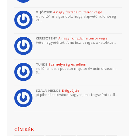
X. JÓZSEF
A nagy forradalmi terror vége
A „költő” arra gondolt, hogy alapvető különbség
va…
KERESZTÉNY
A nagy forradalmi terror vége
Péter, egyetértek. Amit írsz, az igaz, a katolikus…
TUNDE
Személyiség és jellem
Helló, Én ezt a posztot majd 10 év után olvasom,
S…
SZALAI MIKLÓS
Erőgyűjtés
Jó pihenést, kiváncsi vagyok, mit fogsz írni az ál…
CÍMKÉK