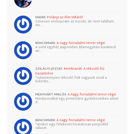
ENDRE
Polányi az élet titkáról
Szívesen elolvasnám az esszét, de nem találtam.
Ho…
BENCHMARK
A nagy forradalmi terror vége
A svéd egyház alapvetően államegyházi karakterű
an…
SZILÁGYI JÓZSEF
Rembrandt: A tékozló fiú
hazatérése
"Valamennyien tékozló fiúk vagyunk azzal a
különbs…
MENYHÁRT MIKLÓS
A nagy forradalmi terror vége
Mindazonáltal egy protestáns gyülekezetben adott
d…
BENCHMARK
A nagy forradalmi terror vége
"amikor egy felekezet hivatalosan püspökké
választ…