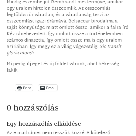
Mindig eszembe jut Rembrandt mesterműve, amikor
egy uralom hirtelen összeomlik. Az összeomlás
legtöbbször váratlan, és a váratlanság teszi az
összeomlást igazi drámává. Belsaccar birodalma a
saját könnyűsége miatt omlott össze, amikor a falra író
Kéz ránehezedett. Így omlott össze a történelemben
számos dinasztia, így omlott össze ma is egy uralom
Szíriában. Így megy ez a világ végezetéig.
Sic transit
gloria mundi
.
Mi pedig új eget és új földet várunk, ahol békesség
lakik.
Print
Email
0 hozzászólás
Egy hozzászólás elküldése
Az e-mail címet nem tesszük közzé.
A kötelező