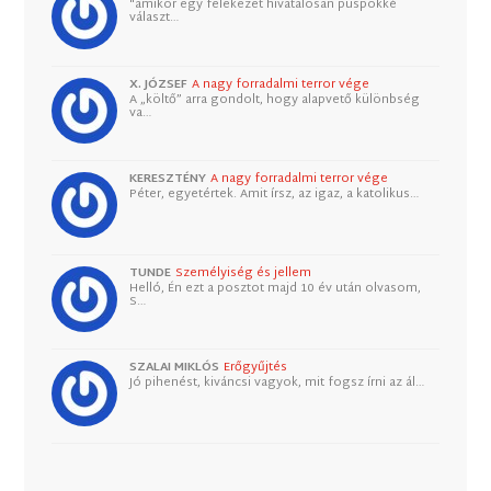
"amikor egy felekezet hivatalosan püspökké
választ…
X. JÓZSEF
A nagy forradalmi terror vége
A „költő” arra gondolt, hogy alapvető különbség
va…
KERESZTÉNY
A nagy forradalmi terror vége
Péter, egyetértek. Amit írsz, az igaz, a katolikus…
TUNDE
Személyiség és jellem
Helló, Én ezt a posztot majd 10 év után olvasom,
S…
SZALAI MIKLÓS
Erőgyűjtés
Jó pihenést, kiváncsi vagyok, mit fogsz írni az ál…