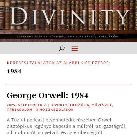
KERESÉSI TALÁLATOK AZ ALÁBBI KIFEJEZÉSRE:
1984
George Orwell: 1984
2025. SZEPTEMBER 7.
|
DIVINITY
,
FILOZÓFIA
,
MŰVÉSZET
,
TÁRSADALOM
| 3 HOZZÁSZÓLÁSOK
A Tűzfal podcast ötvenhetedik részében Orwell
disztópikus regénye kapcsán a múltról, az igazságról,
a hatalomról, a nyelvről és az emberségről