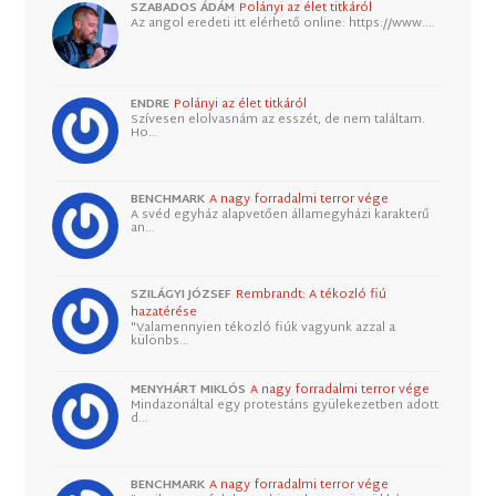
SZABADOS ÁDÁM
Polányi az élet titkáról
Az angol eredeti itt elérhető online: https://www.…
ENDRE
Polányi az élet titkáról
Szívesen elolvasnám az esszét, de nem találtam.
Ho…
BENCHMARK
A nagy forradalmi terror vége
A svéd egyház alapvetően államegyházi karakterű
an…
SZILÁGYI JÓZSEF
Rembrandt: A tékozló fiú
hazatérése
"Valamennyien tékozló fiúk vagyunk azzal a
különbs…
MENYHÁRT MIKLÓS
A nagy forradalmi terror vége
Mindazonáltal egy protestáns gyülekezetben adott
d…
BENCHMARK
A nagy forradalmi terror vége