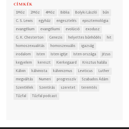
CÍMKÉK
1Móz
2Móz
4Móz
Biblia
Bolyki László
bűn
C. S. Lewis
egyház
engesztelés
episztemológia
evangélium
evangéliumi
evolúció
exodusz
G. K. Chesterton
Genezis
helyettes bűnhődés
hit
homoszexualitás
homoszexuális
igazság
irodalom
Isten
Isten igéje
Isten országa
Jézus
kegyelem
kereszt
Kierkegaard
Krisztus halála
Kálvin
kálvinista
kálvinizmus
Leviticus
Luther
megváltás
Numeri
progresszív
Szabados Ádám
Szentlélek
Szentírás
szeretet
teremtés
Tűzfal
Tűzfal podcast