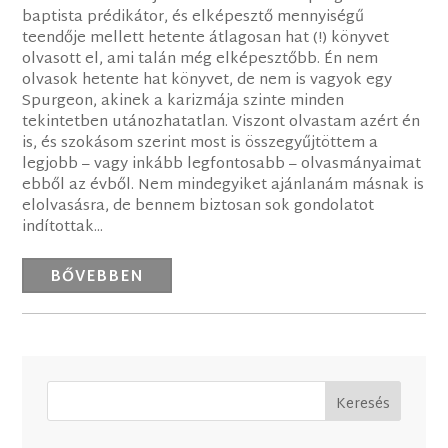
baptista prédikátor, és elképesztő mennyiségű
teendője mellett hetente átlagosan hat (!) könyvet
olvasott el, ami talán még elképesztőbb. Én nem
olvasok hetente hat könyvet, de nem is vagyok egy
Spurgeon, akinek a karizmája szinte minden
tekintetben utánozhatatlan. Viszont olvastam azért én
is, és szokásom szerint most is összegyűjtöttem a
legjobb – vagy inkább legfontosabb – olvasmányaimat
ebből az évből. Nem mindegyiket ajánlanám másnak is
elolvasásra, de bennem biztosan sok gondolatot
indítottak...
BŐVEBBEN