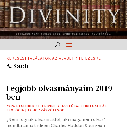
KERESÉSI TALÁLATOK AZ ALÁBBI KIFEJEZÉSRE:
A. Sach
Legjobb olvasmányaim 2019-
ben
2019. DECEMBER 31.
|
DIVINITY
,
KULTÚRA
,
SPIRITUALITÁS
,
TEOLÓGIA
| 12 HOZZÁSZÓLÁSOK
„Nem fognak olvasni attól, aki maga nem olvas” –
mondta annak idején Charles Haddon Spurgeon