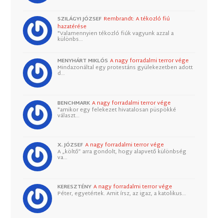
SZILÁGYI JÓZSEF
Rembrandt: A tékozló fiú
hazatérése
"Valamennyien tékozló fiúk vagyunk azzal a
különbs…
MENYHÁRT MIKLÓS
A nagy forradalmi terror vége
Mindazonáltal egy protestáns gyülekezetben adott
d…
BENCHMARK
A nagy forradalmi terror vége
"amikor egy felekezet hivatalosan püspökké
választ…
X. JÓZSEF
A nagy forradalmi terror vége
A „költő” arra gondolt, hogy alapvető különbség
va…
KERESZTÉNY
A nagy forradalmi terror vége
Péter, egyetértek. Amit írsz, az igaz, a katolikus…