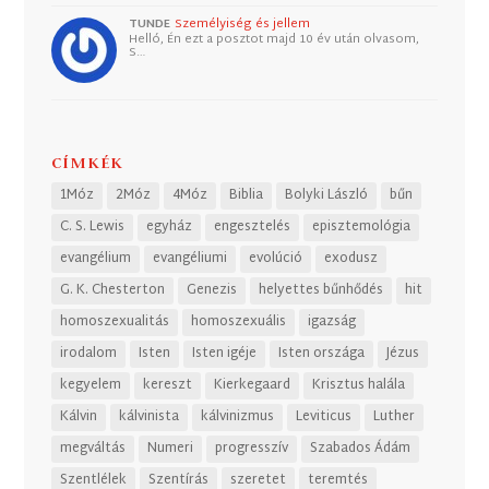
TUNDE
Személyiség és jellem
Helló, Én ezt a posztot majd 10 év után olvasom,
S…
CÍMKÉK
1Móz
2Móz
4Móz
Biblia
Bolyki László
bűn
C. S. Lewis
egyház
engesztelés
episztemológia
evangélium
evangéliumi
evolúció
exodusz
G. K. Chesterton
Genezis
helyettes bűnhődés
hit
homoszexualitás
homoszexuális
igazság
irodalom
Isten
Isten igéje
Isten országa
Jézus
kegyelem
kereszt
Kierkegaard
Krisztus halála
Kálvin
kálvinista
kálvinizmus
Leviticus
Luther
megváltás
Numeri
progresszív
Szabados Ádám
Szentlélek
Szentírás
szeretet
teremtés