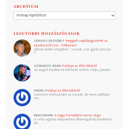
ARCHÍVUM
Archívum
LEGUTÓBBI HOZZÁSZÓLÁSOK
GERGELY ERZSÉBET
Reggeli naplójegyzetek az
Exoduszról (21) – Felkavaró
Idézet Ádám imájából: "„Urunk, a te igéd sokszor
f…
SZABADOS ÁDÁM
Polányi az élet titkáról
Az angol eredeti itt elérhető online: https://www.…
ENDRE
Polányi az élet titkáról
Szívesen elolvasnám az esszét, de nem találtam.
Ho…
BENCHMARK
A nagy forradalmi terror vége
A svéd egyház alapvetően államegyházi karakterű
an…