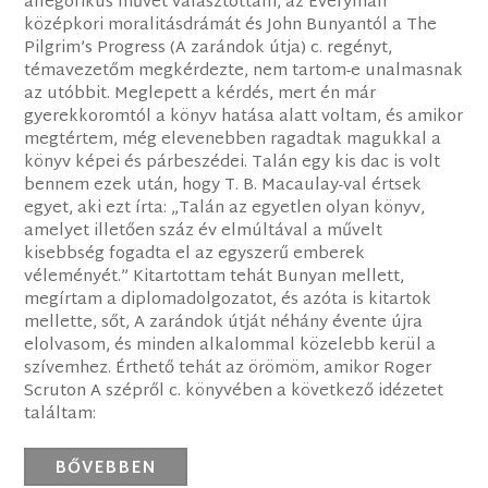
allegorikus művet választottam, az Everyman
középkori moralitásdrámát és John Bunyantól a The
Pilgrim’s Progress (A zarándok útja) c. regényt,
témavezetőm megkérdezte, nem tartom-e unalmasnak
az utóbbit. Meglepett a kérdés, mert én már
gyerekkoromtól a könyv hatása alatt voltam, és amikor
megtértem, még elevenebben ragadtak magukkal a
könyv képei és párbeszédei. Talán egy kis dac is volt
bennem ezek után, hogy T. B. Macaulay-val értsek
egyet, aki ezt írta: „Talán az egyetlen olyan könyv,
amelyet illetően száz év elmúltával a művelt
kisebbség fogadta el az egyszerű emberek
véleményét.” Kitartottam tehát Bunyan mellett,
megírtam a diplomadolgozatot, és azóta is kitartok
mellette, sőt, A zarándok útját néhány évente újra
elolvasom, és minden alkalommal közelebb kerül a
szívemhez. Érthető tehát az örömöm, amikor Roger
Scruton A szépről c. könyvében a következő idézetet
találtam:
BŐVEBBEN