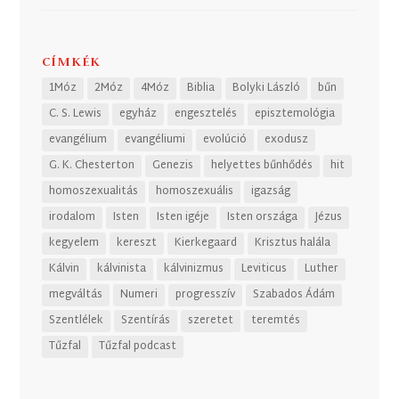
CÍMKÉK
1Móz
2Móz
4Móz
Biblia
Bolyki László
bűn
C. S. Lewis
egyház
engesztelés
episztemológia
evangélium
evangéliumi
evolúció
exodusz
G. K. Chesterton
Genezis
helyettes bűnhődés
hit
homoszexualitás
homoszexuális
igazság
irodalom
Isten
Isten igéje
Isten országa
Jézus
kegyelem
kereszt
Kierkegaard
Krisztus halála
Kálvin
kálvinista
kálvinizmus
Leviticus
Luther
megváltás
Numeri
progresszív
Szabados Ádám
Szentlélek
Szentírás
szeretet
teremtés
Tűzfal
Tűzfal podcast