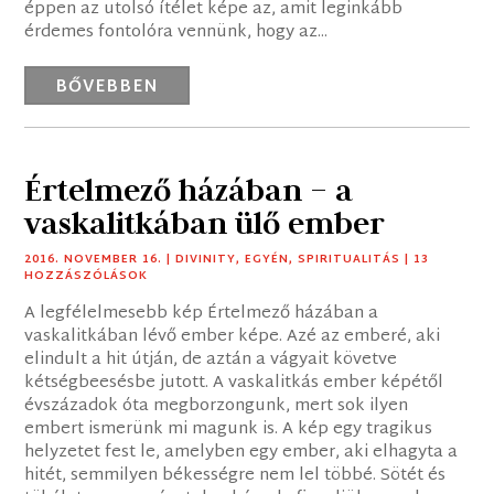
éppen az utolsó ítélet képe az, amit leginkább
érdemes fontolóra vennünk, hogy az...
BŐVEBBEN
Értelmező házában – a
vaskalitkában ülő ember
2016. NOVEMBER 16.
|
DIVINITY
,
EGYÉN
,
SPIRITUALITÁS
| 13
HOZZÁSZÓLÁSOK
A legfélelmesebb kép Értelmező házában a
vaskalitkában lévő ember képe. Azé az emberé, aki
elindult a hit útján, de aztán a vágyait követve
kétségbeesésbe jutott. A vaskalitkás ember képétől
évszázadok óta megborzongunk, mert sok ilyen
embert ismerünk mi magunk is. A kép egy tragikus
helyzetet fest le, amelyben egy ember, aki elhagyta a
hitét, semmilyen békességre nem lel többé. Sötét és