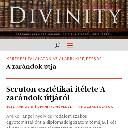
KERESÉSI TALÁLATOK AZ ALÁBBI KIFEJEZÉSRE:
A zarándok útja
Scruton esztétikai ítélete A
zarándok útjáról
2021. ÁPRILIS 8.
|
DIVINITY
,
MŰVÉSZET
| 4 HOZZÁSZÓLÁSOK
Amikor angol nyelv és irodalom szakos
egyetemistaként a diplomadolgozatom témájául két