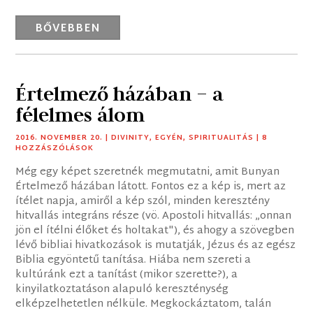
BŐVEBBEN
Értelmező házában – a
félelmes álom
2016. NOVEMBER 20.
|
DIVINITY
,
EGYÉN
,
SPIRITUALITÁS
| 8
HOZZÁSZÓLÁSOK
Még egy képet szeretnék megmutatni, amit Bunyan
Értelmező házában látott. Fontos ez a kép is, mert az
ítélet napja, amiről a kép szól, minden keresztény
hitvallás integráns része (vö. Apostoli hitvallás: „onnan
jön el ítélni élőket és holtakat"), és ahogy a szövegben
lévő bibliai hivatkozások is mutatják, Jézus és az egész
Biblia egyöntetű tanítása. Hiába nem szereti a
kultúránk ezt a tanítást (mikor szerette?), a
kinyilatkoztatáson alapuló kereszténység
elképzelhetetlen nélküle. Megkockáztatom, talán