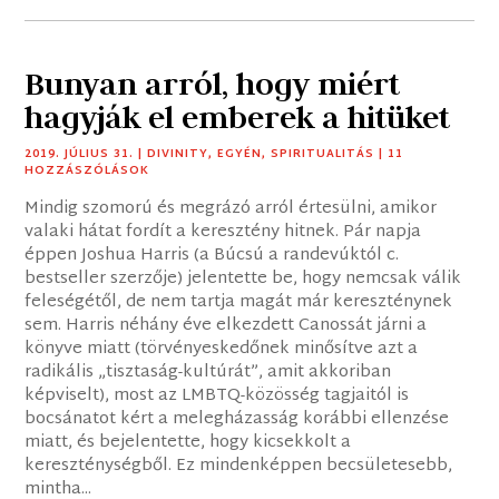
Bunyan arról, hogy miért
hagyják el emberek a hitüket
2019. JÚLIUS 31.
|
DIVINITY
,
EGYÉN
,
SPIRITUALITÁS
| 11
HOZZÁSZÓLÁSOK
Mindig szomorú és megrázó arról értesülni, amikor
valaki hátat fordít a keresztény hitnek. Pár napja
éppen Joshua Harris (a Búcsú a randevúktól c.
bestseller szerzője) jelentette be, hogy nemcsak válik
feleségétől, de nem tartja magát már kereszténynek
sem. Harris néhány éve elkezdett Canossát járni a
könyve miatt (törvényeskedőnek minősítve azt a
radikális „tisztaság-kultúrát”, amit akkoriban
képviselt), most az LMBTQ-közösség tagjaitól is
bocsánatot kért a melegházasság korábbi ellenzése
miatt, és bejelentette, hogy kicsekkolt a
kereszténységből. Ez mindenképpen becsületesebb,
mintha...