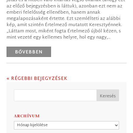
jutás és a hitben való kitartás végső okának (ahogy ezt
az előző bejegyzésben is láttuk), azonban ezt nem az
emberi felelősség ellenében, hanem annak
megalapozásaként értette. Ezt szemlélteti az alábbi
kép, amit szintén Értelmező mutatott Keresztyénnek.
„Láttam most, miként fogta Értelmező újból kézen, s
mint vezeté egy kellemes helyre, hol egy nagy,...
BŐVEBBEN
« RÉGEBBI BEJEGYZÉSEK
ARCHÍVUM
Archívum