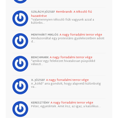
SZILÁGYI JÓZSEF
Rembrandt: A tékozló fiú
hazatérése
"Valamennyien tékozló fiúk vagyunk azzal a
különbs…
MENYHÁRT MIKLÓS
A nagy forradalmi terror vége
Mindazonáltal egy protestáns gyülekezetben adott
d…
BENCHMARK
A nagy forradalmi terror vége
"amikor egy felekezet hivatalosan püspökké
választ…
X. JÓZSEF
A nagy forradalmi terror vége
A „költő” arra gondolt, hogy alapvető különbség
va…
KERESZTÉNY
A nagy forradalmi terror vége
Péter, egyetértek. Amit írsz, az igaz, a katolikus…