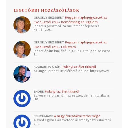
LEGUTÓBBI HOZZÁSZÓLÁSOK
GERGELY ERZSÉBET
Reggeli naplójegyzetek az
Exoduszról (22) – Keménység és irgalom
Idézet a posztból: "A mai ember fejében a
keménysé…
GERGELY ERZSÉBET
Reggeli naplójegyzetek az
Exoduszról (21) – Felkavaró
Idézet Ádám imájából: "„Urunk, a te igéd sokszor
f…
SZABADOS ÁDÁM
Polányi az élet titkáról
Az angol eredeti itt elérhető online: https://www.…
ENDRE
Polányi az élet titkáról
Szívesen elolvasnám az esszét, de nem találtam.
Ho…
BENCHMARK
A nagy forradalmi terror vége
A svéd egyház alapvetően államegyházi karakterű
an…