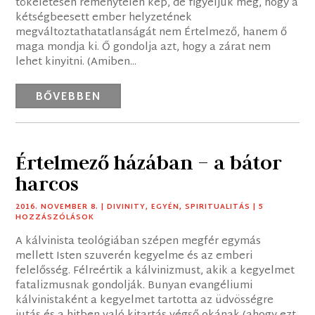
tökéletesen reménytelen kép, de figyeljük meg, hogy a
kétségbeesett ember helyzetének
megváltoztathatatlanságát nem Értelmező, hanem ő
maga mondja ki. Ő gondolja azt, hogy a zárat nem
lehet kinyitni. (Amiben...
BŐVEBBEN
Értelmező házában – a bátor
harcos
2016. NOVEMBER 8.
|
DIVINITY
,
EGYÉN
,
SPIRITUALITÁS
| 5
HOZZÁSZÓLÁSOK
A kálvinista teológiában szépen megfér egymás
mellett Isten szuverén kegyelme és az emberi
felelősség. Félreértik a kálvinizmust, akik a kegyelmet
fatalizmusnak gondolják. Bunyan evangéliumi
kálvinistaként a kegyelmet tartotta az üdvösségre