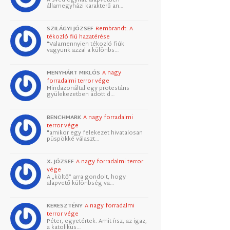
államegyházi karakterű an…
SZILÁGYI JÓZSEF
Rembrandt: A
tékozló fiú hazatérése
"Valamennyien tékozló fiúk
vagyunk azzal a különbs…
MENYHÁRT MIKLÓS
A nagy
forradalmi terror vége
Mindazonáltal egy protestáns
gyülekezetben adott d…
BENCHMARK
A nagy forradalmi
terror vége
"amikor egy felekezet hivatalosan
püspökké választ…
X. JÓZSEF
A nagy forradalmi terror
vége
A „költő” arra gondolt, hogy
alapvető különbség va…
KERESZTÉNY
A nagy forradalmi
terror vége
Péter, egyetértek. Amit írsz, az igaz,
a katolikus…