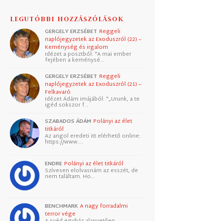
LEGUTÓBBI HOZZÁSZÓLÁSOK
GERGELY ERZSÉBET
Reggeli
naplójegyzetek az Exoduszról (22) –
Keménység és irgalom
Idézet a posztból: "A mai ember
fejében a keménysé…
GERGELY ERZSÉBET
Reggeli
naplójegyzetek az Exoduszról (21) –
Felkavaró
Idézet Ádám imájából: "„Urunk, a te
igéd sokszor f…
SZABADOS ÁDÁM
Polányi az élet
titkáról
Az angol eredeti itt elérhető online:
https://www.…
ENDRE
Polányi az élet titkáról
Szívesen elolvasnám az esszét, de
nem találtam. Ho…
BENCHMARK
A nagy forradalmi
terror vége
A svéd egyház alapvetően