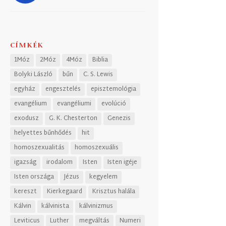
CÍMKÉK
1Móz
2Móz
4Móz
Biblia
Bolyki László
bűn
C. S. Lewis
egyház
engesztelés
episztemológia
evangélium
evangéliumi
evolúció
exodusz
G. K. Chesterton
Genezis
helyettes bűnhődés
hit
homoszexualitás
homoszexuális
igazság
irodalom
Isten
Isten igéje
Isten országa
Jézus
kegyelem
kereszt
Kierkegaard
Krisztus halála
Kálvin
kálvinista
kálvinizmus
Leviticus
Luther
megváltás
Numeri