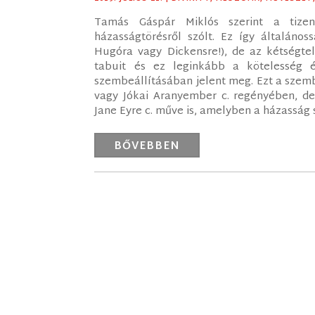
Tamás Gáspár Miklós szerint a tizen
házasságtörésről szólt. Ez így általáno
Hugóra vagy Dickensre!), de az kétségtel
tabuit és ez leginkább a kötelesség
szembeállításában jelent meg. Ezt a szemb
vagy Jókai Aranyember c. regényében, d
Jane Eyre c. műve is, amelyben a házasság s
BŐVEBBEN