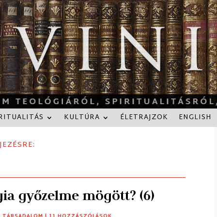
RITUALITÁS
KULTÚRA
ÉLETRAJZOK
ENGLISH
JEZÉSRE:
gia győzelme mögött? (6)
,
TÁRSADALOM
| 11 HOZZÁSZÓLÁSOK