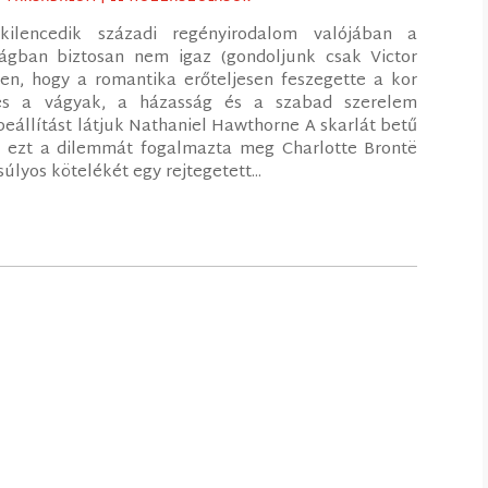
kilencedik századi regényirodalom valójában a
sságban biztosan nem igaz (gondoljunk csak Victor
en, hogy a romantika erőteljesen feszegette a kor
 és a vágyak, a házasság és a szabad szerelem
eállítást látjuk Nathaniel Hawthorne A skarlát betű
e ezt a dilemmát fogalmazta meg Charlotte Brontë
úlyos kötelékét egy rejtegetett...