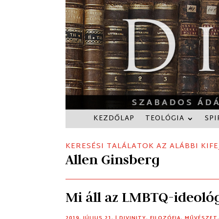
KEZDŐLAP
TEOLÓGIA
SPI
KERESÉSI TALÁLATOK AZ ALÁBBI KIFE
Allen Ginsberg
Mi áll az LMBTQ-ideoló
2019. JÚLIUS 21.
|
DIVINITY
,
FILOZÓFIA
,
MŰVÉSZET