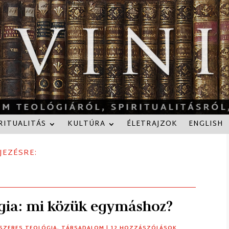
RITUALITÁS
KULTÚRA
ÉLETRAJZOK
ENGLISH
JEZÉSRE:
ógia: mi közük egymáshoz?
SZERES TEOLÓGIA
,
TÁRSADALOM
| 12 HOZZÁSZÓLÁSOK