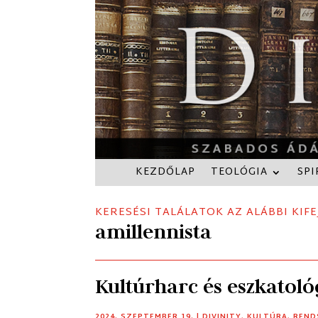
KEZDŐLAP
TEOLÓGIA
SPI
KERESÉSI TALÁLATOK AZ ALÁBBI KIFE
amillennista
Kultúrharc és eszkatol
2024. SZEPTEMBER 19.
|
DIVINITY
,
KULTÚRA
,
REND