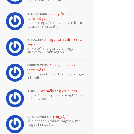
gyülekezetben adott d…
BENCHMARK
A nagy forradalmi
terror vége
"amikor egy felekezet hivatalosan
püspökké választ…
X. JÓZSEF
A nagy forradalmi terror
vége
A „költő” arra gondolt, hogy
alapvető különbség va…
KERESZTÉNY
A nagy forradalmi
terror vége
Péter, egyetértek. Amit írsz, az igaz,
a katolikus…
TUNDE
Személyiség és jellem
Helló, Én ezt a posztot majd 10 év
után olvasom, S…
SZALAI MIKLÓS
Erőgyűjtés
Jó pihenést, kiváncsi vagyok, mit
fogsz írni az ál…