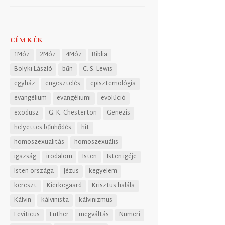
CÍMKÉK
1Móz
2Móz
4Móz
Biblia
Bolyki László
bűn
C. S. Lewis
egyház
engesztelés
episztemológia
evangélium
evangéliumi
evolúció
exodusz
G. K. Chesterton
Genezis
helyettes bűnhődés
hit
homoszexualitás
homoszexuális
igazság
irodalom
Isten
Isten igéje
Isten országa
Jézus
kegyelem
kereszt
Kierkegaard
Krisztus halála
Kálvin
kálvinista
kálvinizmus
Leviticus
Luther
megváltás
Numeri