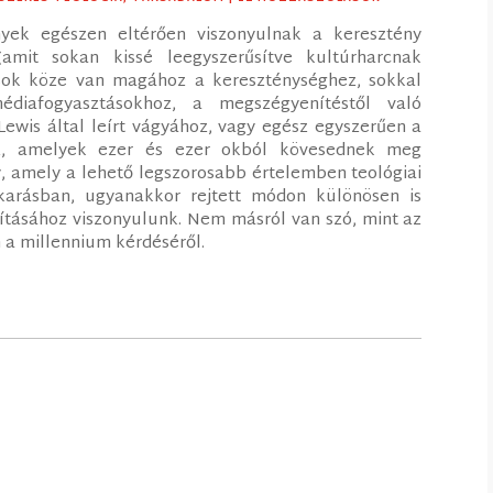
yek egészen eltérően viszonyulnak a keresztény
(amit sokan kissé leegyszerűsítve kultúrharcnak
sok köze van magához a kereszténységhez, sokkal
édiafogyasztásokhoz, a megszégyenítéstől való
 Lewis által leírt vágyához, vagy egész egyszerűen a
hoz, amelyek ezer és ezer okból kövesednek meg
 amely a lehető legszorosabb értelemben teológiai
karásban, ugyanakkor rejtett módon különösen is
tásához viszonyulunk. Nem másról van szó, mint az
 a millennium kérdéséről.