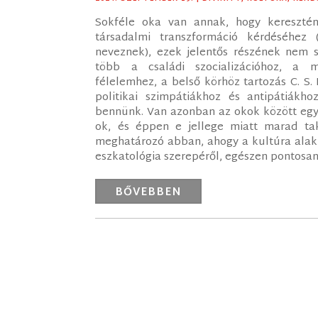
Sokféle oka van annak, hogy keresztén
társadalmi transzformáció kérdéséhez 
neveznek), ezek jelentős részének nem 
több a családi szocializációhoz, a m
félelemhez, a belső körhöz tartozás C. S.
politikai szimpátiákhoz és antipátiák
bennünk. Van azonban az okok között egy,
ok, és éppen e jellege miatt marad ta
meghatározó abban, ahogy a kultúra alakí
eszkatológia szerepéről, egészen pontosan
BŐVEBBEN