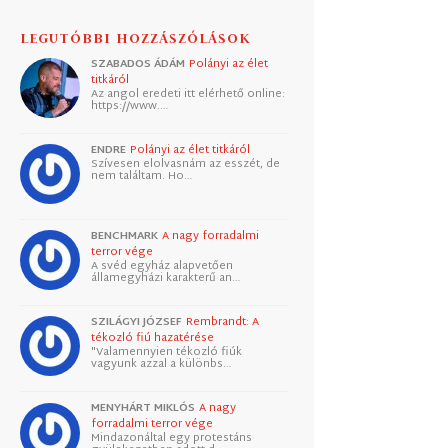
LEGUTÓBBI HOZZÁSZÓLÁSOK
SZABADOS ÁDÁM
Polányi az élet
titkáról
Az angol eredeti itt elérhető online:
https://www.…
ENDRE
Polányi az élet titkáról
Szívesen elolvasnám az esszét, de
nem találtam. Ho…
BENCHMARK
A nagy forradalmi
terror vége
A svéd egyház alapvetően
államegyházi karakterű an…
SZILÁGYI JÓZSEF
Rembrandt: A
tékozló fiú hazatérése
"Valamennyien tékozló fiúk
vagyunk azzal a különbs…
MENYHÁRT MIKLÓS
A nagy
forradalmi terror vége
Mindazonáltal egy protestáns