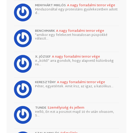
MENYHÁRT MIKLÓS
A nagy forradalmi terror vége
Mindazonáltal egy protestáns gyülekezetben adott
d…
BENCHMARK
A nagy forradalmi terror vége
"amikor egy felekezet hivatalosan püspökké
választ…
X. JÓZSEF
A nagy forradalmi terror vége
A „költő” arra gondolt, hogy alapvető különbség
va…
KERESZTÉNY
A nagy forradalmi terror vége
Péter, egyetértek. Amit írsz, az igaz, a katolikus…
TUNDE
Személyiség és jellem
Helló, Én ezt a posztot majd 10 év után olvasom,
S…