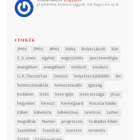
SZALAI MIKLÓS
Erőgyűjtés
Jó pihenést, kiváncsi vagyok, mit fogsz írni az ál…
CÍMKÉK
1Móz
2Móz
4Móz
Biblia
Bolyki László
bűn
C. S. Lewis
egyház
engesztelés
episztemológia
evangélium
evangéliumi
evolúció
exodusz
G. K. Chesterton
Genezis
helyettes bűnhődés
hit
homoszexualitás
homoszexuális
igazság
irodalom
Isten
Isten igéje
Isten országa
Jézus
kegyelem
kereszt
Kierkegaard
Krisztus halála
Kálvin
kálvinista
kálvinizmus
Leviticus
Luther
megváltás
Numeri
progresszív
Szabados Ádám
Szentlélek
Szentírás
szeretet
teremtés
Tűzfal
Tűzfal podcast