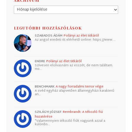
ARCHÍVUM
Archívum
LEGUTÓBBI HOZZÁSZÓLÁSOK
SZABADOS ÁDÁM
Polányi az élet titkáról
Az angol eredeti itt elérhető online: https://www.…
ENDRE
Polányi az élet titkáról
Szívesen elolvasnám az esszét, de nem találtam.
Ho…
BENCHMARK
A nagy forradalmi terror vége
A svéd egyház alapvetően államegyházi karakterű
an…
SZILÁGYI JÓZSEF
Rembrandt: A tékozló fiú
hazatérése
"Valamennyien tékozló fiúk vagyunk azzal a
különbs…