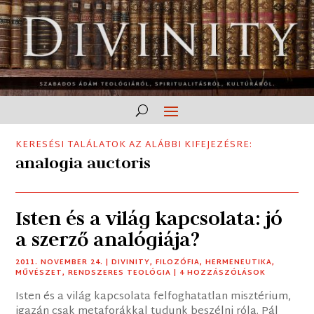
KERESÉSI TALÁLATOK AZ ALÁBBI KIFEJEZÉSRE:
analogia auctoris
Isten és a világ kapcsolata: jó
a szerző analógiája?
2011. NOVEMBER 24.
|
DIVINITY
,
FILOZÓFIA
,
HERMENEUTIKA
,
MŰVÉSZET
,
RENDSZERES TEOLÓGIA
| 4 HOZZÁSZÓLÁSOK
Isten és a világ kapcsolata felfoghatatlan misztérium,
igazán csak metaforákkal tudunk beszélni róla. Pál