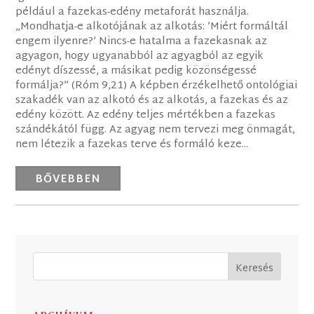
például a fazekas-edény metaforát használja.
„Mondhatja-e alkotójának az alkotás: ’Miért formáltál
engem ilyenre?’ Nincs-e hatalma a fazekasnak az
agyagon, hogy ugyanabból az agyagból az egyik
edényt díszessé, a másikat pedig közönségessé
formálja?” (Róm 9,21) A képben érzékelhető ontológiai
szakadék van az alkotó és az alkotás, a fazekas és az
edény között. Az edény teljes mértékben a fazekas
szándékától függ. Az agyag nem tervezi meg önmagát,
nem létezik a fazekas terve és formáló keze...
BŐVEBBEN