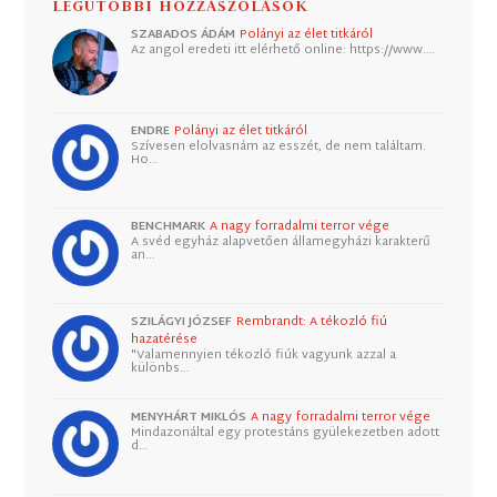
LEGUTÓBBI HOZZÁSZÓLÁSOK
SZABADOS ÁDÁM
Polányi az élet titkáról
Az angol eredeti itt elérhető online: https://www.…
ENDRE
Polányi az élet titkáról
Szívesen elolvasnám az esszét, de nem találtam.
Ho…
BENCHMARK
A nagy forradalmi terror vége
A svéd egyház alapvetően államegyházi karakterű
an…
SZILÁGYI JÓZSEF
Rembrandt: A tékozló fiú
hazatérése
"Valamennyien tékozló fiúk vagyunk azzal a
különbs…
MENYHÁRT MIKLÓS
A nagy forradalmi terror vége
Mindazonáltal egy protestáns gyülekezetben adott
d…