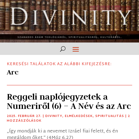
KERESÉSI TALÁLATOK AZ ALÁBBI KIFEJEZÉSRE:
Arc
Reggeli naplójegyzetek a
Numeriről (6) – A Név és az Arc
2025. FEBRUÁR 27.
|
DIVINITY
,
ELMÉLKEDÉSEK
,
SPIRITUALITÁS
| 2
HOZZÁSZÓLÁSOK
„Így mondják ki a nevemet Izráel fiai felett, és én
megáldom őket.” (4Móz 6,27)