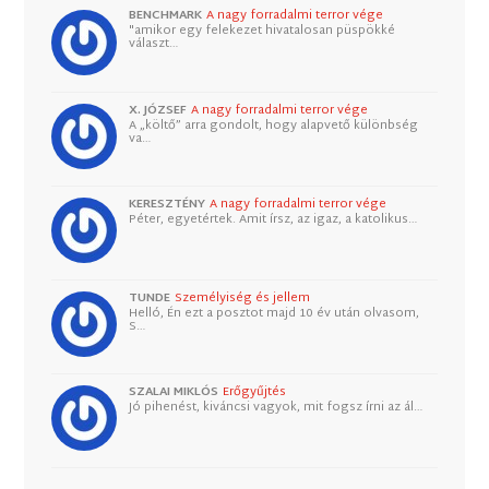
BENCHMARK
A nagy forradalmi terror vége
"amikor egy felekezet hivatalosan püspökké
választ…
X. JÓZSEF
A nagy forradalmi terror vége
A „költő” arra gondolt, hogy alapvető különbség
va…
KERESZTÉNY
A nagy forradalmi terror vége
Péter, egyetértek. Amit írsz, az igaz, a katolikus…
TUNDE
Személyiség és jellem
Helló, Én ezt a posztot majd 10 év után olvasom,
S…
SZALAI MIKLÓS
Erőgyűjtés
Jó pihenést, kiváncsi vagyok, mit fogsz írni az ál…