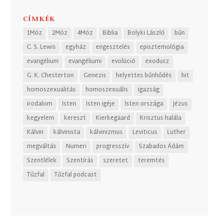
CÍMKÉK
1Móz
2Móz
4Móz
Biblia
Bolyki László
bűn
C. S. Lewis
egyház
engesztelés
episztemológia
evangélium
evangéliumi
evolúció
exodusz
G. K. Chesterton
Genezis
helyettes bűnhődés
hit
homoszexualitás
homoszexuális
igazság
irodalom
Isten
Isten igéje
Isten országa
Jézus
kegyelem
kereszt
Kierkegaard
Krisztus halála
Kálvin
kálvinista
kálvinizmus
Leviticus
Luther
megváltás
Numeri
progresszív
Szabados Ádám
Szentlélek
Szentírás
szeretet
teremtés
Tűzfal
Tűzfal podcast