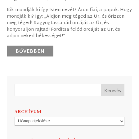
Kik mondják ki így Isten nevét? Áron fiai, a papok. Hogy
mondják ki? Így: „Áldjon meg téged az Úr, és őrizzen
meg téged! Ragyogtassa rád orcáját az Úr, és
könyörüljön rajtad! Fordítsa feléd orcáját az Úr, és
adjon neked békességet!”
BŐVEBBEN
ARCHÍVUM
Archívum