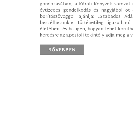
gondozásában, a Károli Könyvek sorozat r
évtizedes gondolkodás és nagyjából öt 
borítószöveggel ajánlja: „Szabados Á
beszélhetünk-e történetileg igazolh
életében, és ha igen, hogyan lehet körülh
kérdésre az apostoli tekintély adja meg a v
BŐVEBBEN