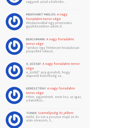
vagyunk azzal a különbs…
MENYHÁRT MIKLÓS
A nagy
forradalmi terror vége
Mindazonáltal egy protestáns
gyülekezetben adott d…
BENCHMARK
A nagy forradalmi
terror vége
"amikor egy felekezet hivatalosan
püspökké választ…
X. JÓZSEF
A nagy forradalmi terror
vége
A „költő” arra gondolt, hogy
alapvető különbség va…
KERESZTÉNY
A nagy forradalmi
terror vége
Péter, egyetértek. Amit írsz, az igaz,
a katolikus…
TUNDE
Személyiség és jellem
Helló, Én ezt a posztot majd 10 év
után olvasom, S…