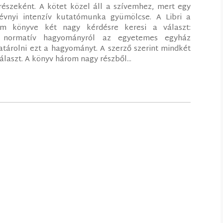
észeként. A kötet közel áll a szívemhez, mert egy
évnyi intenzív kutatómunka gyümölcse. A Libri a
dám könyve két nagy kérdésre keresi a választ:
ató normatív hagyományról az egyetemes egyház
atárolni ezt a hagyományt. A szerző szerint mindkét
álaszt. A könyv három nagy részből...