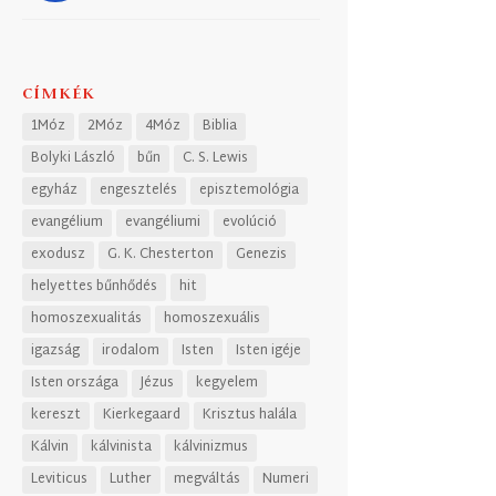
CÍMKÉK
1Móz
2Móz
4Móz
Biblia
Bolyki László
bűn
C. S. Lewis
egyház
engesztelés
episztemológia
evangélium
evangéliumi
evolúció
exodusz
G. K. Chesterton
Genezis
helyettes bűnhődés
hit
homoszexualitás
homoszexuális
igazság
irodalom
Isten
Isten igéje
Isten országa
Jézus
kegyelem
kereszt
Kierkegaard
Krisztus halála
Kálvin
kálvinista
kálvinizmus
Leviticus
Luther
megváltás
Numeri