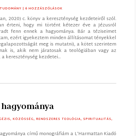
TUDOMÁNY
| 6 HOZZÁSZÓLÁSOK
, 2020) c. könyv a kereszténység kezdeteiről szól.
n érteni, hogy mi történt kétezer éve a Jézusról
adt fenn ennek a hagyománya. Bár a téziseimet
tam, ezért igyekeztem minden állításomat tényekkel
galapozottságát meg is mutatni), a kötet szerintem
knak is, akik nem járatosak a teológiában vagy az
a kereszténység kezdetei...
ok hagyománya
GÉZIS
,
KÖZÖSSÉG
,
RENDSZERES TEOLÓGIA
,
SPIRITUALITÁS
,
 hagyománya című monográfiám a L’Harmattan Kiadó