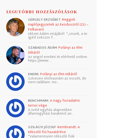
LEGUTÓBBI HOZZÁSZÓLÁSOK
GERGELY ERZSÉBET
Reggeli
naplójegyzetek az Exoduszról (21) –
Felkavaró
Idézet Ádám imájából: "„Urunk, a te
igéd sokszor f…
SZABADOS ÁDÁM
Polányi az élet
titkáról
Az angol eredeti itt elérhető online:
https://www.…
ENDRE
Polányi az élet titkáról
Szívesen elolvasnám az esszét, de
nem találtam. Ho…
BENCHMARK
A nagy forradalmi
terror vége
A svéd egyház alapvetően
államegyházi karakterű an…
SZILÁGYI JÓZSEF
Rembrandt: A
tékozló fiú hazatérése
"Valamennyien tékozló fiúk