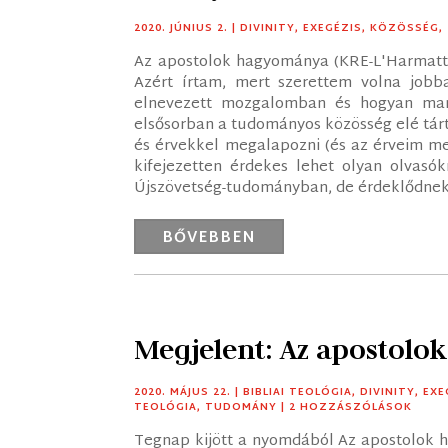
2020. JÚNIUS 2.
|
DIVINITY
,
EXEGÉZIS
,
KÖZÖSSÉG
,
Az apostolok hagyománya (KRE-L'Harmattan
Azért írtam, mert szerettem volna jobba
elnevezett mozgalomban és hogyan mar
elsősorban a tudományos közösség elé tár
és érvekkel megalapozni (és az érveim me
kifejezetten érdekes lehet olyan olvasó
Újszövetség-tudományban, de érdeklődnek 
BŐVEBBEN
Megjelent: Az apostol
2020. MÁJUS 22.
|
BIBLIAI TEOLÓGIA
,
DIVINITY
,
EXE
TEOLÓGIA
,
TUDOMÁNY
| 2 HOZZÁSZÓLÁSOK
Tegnap kijött a nyomdából Az apostolok