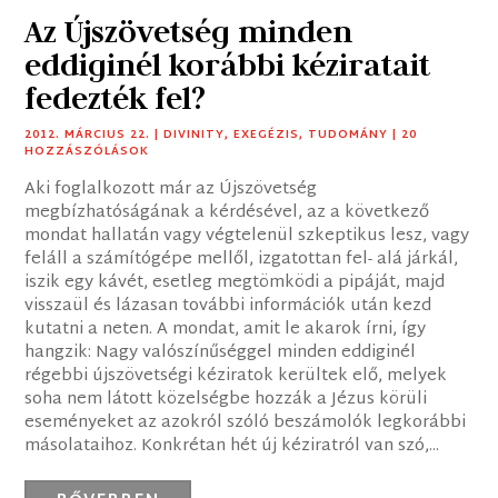
Az Újszövetség minden
eddiginél korábbi kéziratait
fedezték fel?
2012. MÁRCIUS 22.
|
DIVINITY
,
EXEGÉZIS
,
TUDOMÁNY
| 20
HOZZÁSZÓLÁSOK
Aki foglalkozott már az Újszövetség
megbízhatóságának a kérdésével, az a következő
mondat hallatán vagy végtelenül szkeptikus lesz, vagy
feláll a számítógépe mellől, izgatottan fel- alá járkál,
iszik egy kávét, esetleg megtömködi a pipáját, majd
visszaül és lázasan további információk után kezd
kutatni a neten. A mondat, amit le akarok írni, így
hangzik: Nagy valószínűséggel minden eddiginél
régebbi újszövetségi kéziratok kerültek elő, melyek
soha nem látott közelségbe hozzák a Jézus körüli
eseményeket az azokról szóló beszámolók legkorábbi
másolataihoz. Konkrétan hét új kéziratról van szó,...