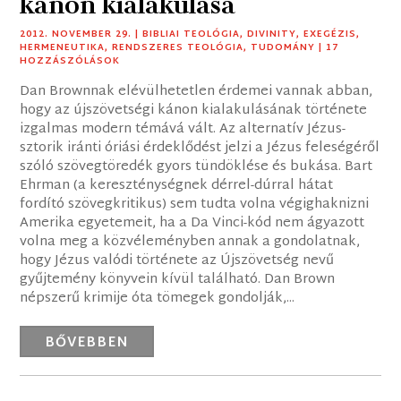
kánon kialakulása
2012. NOVEMBER 29.
|
BIBLIAI TEOLÓGIA
,
DIVINITY
,
EXEGÉZIS
,
HERMENEUTIKA
,
RENDSZERES TEOLÓGIA
,
TUDOMÁNY
| 17
HOZZÁSZÓLÁSOK
Dan Brownnak elévülhetetlen érdemei vannak abban,
hogy az újszövetségi kánon kialakulásának története
izgalmas modern témává vált. Az alternatív Jézus-
sztorik iránti óriási érdeklődést jelzi a Jézus feleségéről
szóló szövegtöredék gyors tündöklése és bukása. Bart
Ehrman (a kereszténységnek dérrel-dúrral hátat
fordító szövegkritikus) sem tudta volna végighaknizni
Amerika egyetemeit, ha a Da Vinci-kód nem ágyazott
volna meg a közvéleményben annak a gondolatnak,
hogy Jézus valódi története az Újszövetség nevű
gyűjtemény könyvein kívül található. Dan Brown
népszerű krimije óta tömegek gondolják,...
BŐVEBBEN