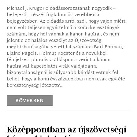
Michael J. Kruger előadássorozatának negyedik –
befejező – részét foglalom össze ebben a
bejegyzésben. Az előadás arról szól, hogy vajon miért
nem volt teljesen egyértelmű a korai keresztények
számára, hogy hol vannak a kánon határai, és nem
jelent-e ez halálos veszélyt az Újszövetség
megbízhatóságába vetett hit számára. Bart Ehrman,
Elaine Pagels, Helmut Koester és a nevükkel
fémjelzett pluralista álláspont szerint a kánon
határaival kapcsolatos viták valójában a
bizonytalanságnál is súlyosabb kérdést vetnek fel.
Lehet, hogy a korai évszázadokban nem csak egyféle
kereszténység létezett?...
BŐVEBBEN
Középpontban az újszövetségi