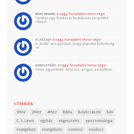
BENCHMARK
A nagy forradalmi terror vége
"amikor egy felekezet hivatalosan püspökké
választ…
X. JÓZSEF
A nagy forradalmi terror vége
A „költő” arra gondolt, hogy alapvető különbség
va…
KERESZTÉNY
A nagy forradalmi terror vége
Péter, egyetértek. Amit írsz, az igaz, a katolikus…
CÍMKÉK
1Móz
2Móz
4Móz
Biblia
Bolyki László
bűn
C. S. Lewis
egyház
engesztelés
episztemológia
evangélium
evangéliumi
evolúció
exodusz