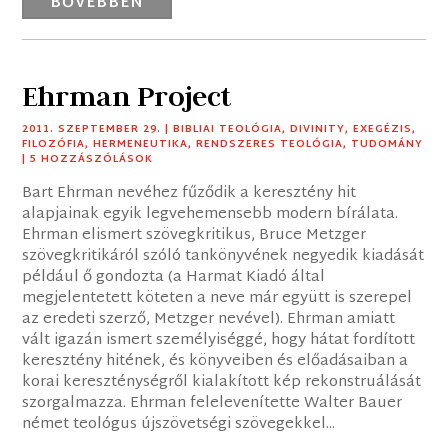
BŐVEBBEN
Ehrman Project
2011. SZEPTEMBER 29.
|
BIBLIAI TEOLÓGIA
,
DIVINITY
,
EXEGÉZIS
,
FILOZÓFIA
,
HERMENEUTIKA
,
RENDSZERES TEOLÓGIA
,
TUDOMÁNY
| 5 HOZZÁSZÓLÁSOK
Bart Ehrman nevéhez fűződik a keresztény hit
alapjainak egyik legvehemensebb modern bírálata.
Ehrman elismert szövegkritikus, Bruce Metzger
szövegkritikáról szóló tankönyvének negyedik kiadását
például ő gondozta (a Harmat Kiadó által
megjelentetett köteten a neve már együtt is szerepel
az eredeti szerző, Metzger nevével). Ehrman amiatt
vált igazán ismert személyiséggé, hogy hátat fordított
keresztény hitének, és könyveiben és előadásaiban a
korai kereszténységről kialakított kép rekonstruálását
szorgalmazza. Ehrman felelevenítette Walter Bauer
német teológus újszövetségi szövegekkel...