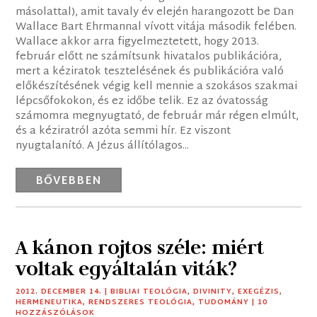
másolattal), amit tavaly év elején harangozott be Dan
Wallace Bart Ehrmannal vívott vitája második felében.
Wallace akkor arra figyelmeztetett, hogy 2013.
február előtt ne számítsunk hivatalos publikációra,
mert a kéziratok tesztelésének és publikációra való
előkészítésének végig kell mennie a szokásos szakmai
lépcsőfokokon, és ez időbe telik. Ez az óvatosság
számomra megnyugtató, de február már régen elmúlt,
és a kéziratról azóta semmi hír. Ez viszont
nyugtalanító. A Jézus állítólagos...
BŐVEBBEN
A kánon rojtos széle: miért
voltak egyáltalán viták?
2012. DECEMBER 14.
|
BIBLIAI TEOLÓGIA
,
DIVINITY
,
EXEGÉZIS
,
HERMENEUTIKA
,
RENDSZERES TEOLÓGIA
,
TUDOMÁNY
| 10
HOZZÁSZÓLÁSOK