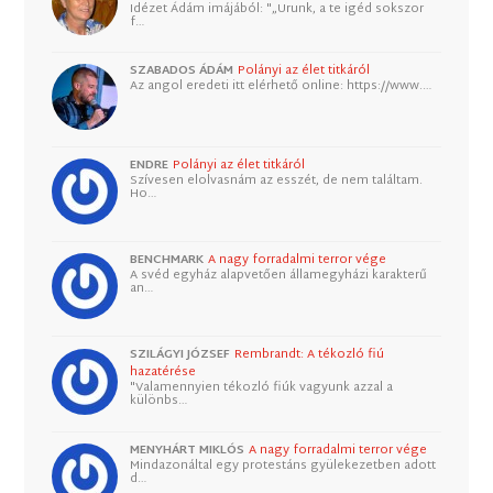
Idézet Ádám imájából: "„Urunk, a te igéd sokszor
f…
SZABADOS ÁDÁM
Polányi az élet titkáról
Az angol eredeti itt elérhető online: https://www.…
ENDRE
Polányi az élet titkáról
Szívesen elolvasnám az esszét, de nem találtam.
Ho…
BENCHMARK
A nagy forradalmi terror vége
A svéd egyház alapvetően államegyházi karakterű
an…
SZILÁGYI JÓZSEF
Rembrandt: A tékozló fiú
hazatérése
"Valamennyien tékozló fiúk vagyunk azzal a
különbs…
MENYHÁRT MIKLÓS
A nagy forradalmi terror vége
Mindazonáltal egy protestáns gyülekezetben adott
d…