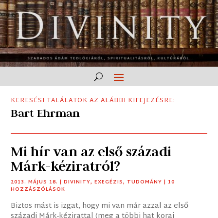
KERESÉSI TALÁLATOK AZ ALÁBBI KIFEJEZÉSRE:
Bart Ehrman
Mi hír van az első századi
Márk-kéziratról?
2013. MÁJUS 18.
|
DIVINITY
,
EXEGÉZIS
,
TUDOMÁNY
| 10
HOZZÁSZÓLÁSOK
Biztos mást is izgat, hogy mi van már azzal az első
századi Márk-kézirattal (meg a többi hat korai