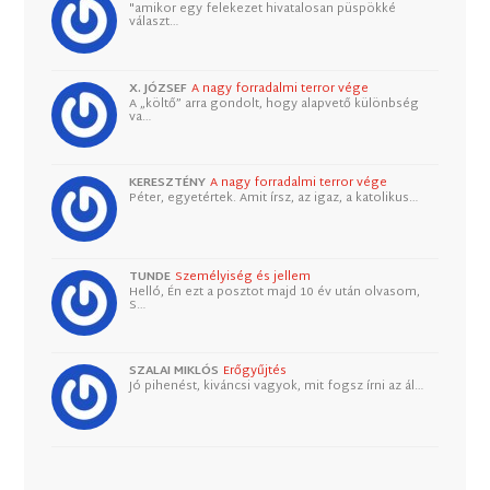
"amikor egy felekezet hivatalosan püspökké
választ…
X. JÓZSEF
A nagy forradalmi terror vége
A „költő” arra gondolt, hogy alapvető különbség
va…
KERESZTÉNY
A nagy forradalmi terror vége
Péter, egyetértek. Amit írsz, az igaz, a katolikus…
TUNDE
Személyiség és jellem
Helló, Én ezt a posztot majd 10 év után olvasom,
S…
SZALAI MIKLÓS
Erőgyűjtés
Jó pihenést, kiváncsi vagyok, mit fogsz írni az ál…