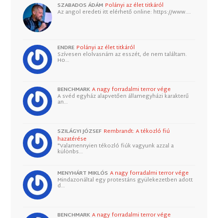
SZABADOS ÁDÁM
Polányi az élet titkáról
Az angol eredeti itt elérhető online: https://www.…
ENDRE
Polányi az élet titkáról
Szívesen elolvasnám az esszét, de nem találtam.
Ho…
BENCHMARK
A nagy forradalmi terror vége
A svéd egyház alapvetően államegyházi karakterű
an…
SZILÁGYI JÓZSEF
Rembrandt: A tékozló fiú
hazatérése
"Valamennyien tékozló fiúk vagyunk azzal a
különbs…
MENYHÁRT MIKLÓS
A nagy forradalmi terror vége
Mindazonáltal egy protestáns gyülekezetben adott
d…
BENCHMARK
A nagy forradalmi terror vége