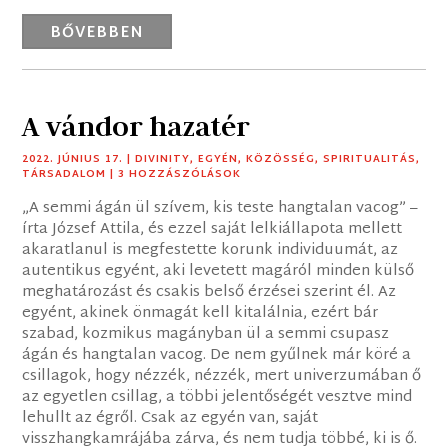
BŐVEBBEN
A vándor hazatér
2022. JÚNIUS 17.
|
DIVINITY
,
EGYÉN
,
KÖZÖSSÉG
,
SPIRITUALITÁS
,
TÁRSADALOM
| 3 HOZZÁSZÓLÁSOK
„A semmi ágán ül szívem, kis teste hangtalan vacog” –
írta József Attila, és ezzel saját lelkiállapota mellett
akaratlanul is megfestette korunk individuumát, az
autentikus egyént, aki levetett magáról minden külső
meghatározást és csakis belső érzései szerint él. Az
egyént, akinek önmagát kell kitalálnia, ezért bár
szabad, kozmikus magányban ül a semmi csupasz
ágán és hangtalan vacog. De nem gyűlnek már köré a
csillagok, hogy nézzék, nézzék, mert univerzumában ő
az egyetlen csillag, a többi jelentőségét vesztve mind
lehullt az égről. Csak az egyén van, saját
visszhangkamrájába zárva, és nem tudja többé, ki is ő.