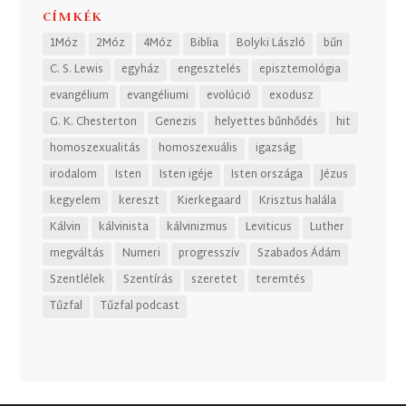
CÍMKÉK
1Móz
2Móz
4Móz
Biblia
Bolyki László
bűn
C. S. Lewis
egyház
engesztelés
episztemológia
evangélium
evangéliumi
evolúció
exodusz
G. K. Chesterton
Genezis
helyettes bűnhődés
hit
homoszexualitás
homoszexuális
igazság
irodalom
Isten
Isten igéje
Isten országa
Jézus
kegyelem
kereszt
Kierkegaard
Krisztus halála
Kálvin
kálvinista
kálvinizmus
Leviticus
Luther
megváltás
Numeri
progresszív
Szabados Ádám
Szentlélek
Szentírás
szeretet
teremtés
Tűzfal
Tűzfal podcast