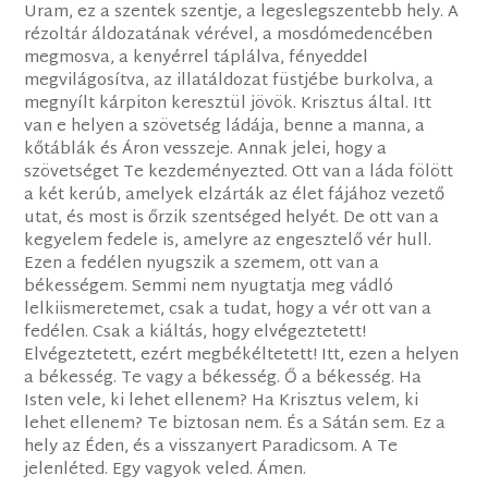
Uram, ez a szentek szentje, a legeslegszentebb hely. A
rézoltár áldozatának vérével, a mosdómedencében
megmosva, a kenyérrel táplálva, fényeddel
megvilágosítva, az illatáldozat füstjébe burkolva, a
megnyílt kárpiton keresztül jövök. Krisztus által. Itt
van e helyen a szövetség ládája, benne a manna, a
kőtáblák és Áron vesszeje. Annak jelei, hogy a
szövetséget Te kezdeményezted. Ott van a láda fölött
a két kerúb, amelyek elzárták az élet fájához vezető
utat, és most is őrzik szentséged helyét. De ott van a
kegyelem fedele is, amelyre az engesztelő vér hull.
Ezen a fedélen nyugszik a szemem, ott van a
békességem. Semmi nem nyugtatja meg vádló
lelkiismeretemet, csak a tudat, hogy a vér ott van a
fedélen. Csak a kiáltás, hogy elvégeztetett!
Elvégeztetett, ezért megbékéltetett! Itt, ezen a helyen
a békesség. Te vagy a békesség. Ő a békesség. Ha
Isten vele, ki lehet ellenem? Ha Krisztus velem, ki
lehet ellenem? Te biztosan nem. És a Sátán sem. Ez a
hely az Éden, és a visszanyert Paradicsom. A Te
jelenléted. Egy vagyok veled. Ámen.