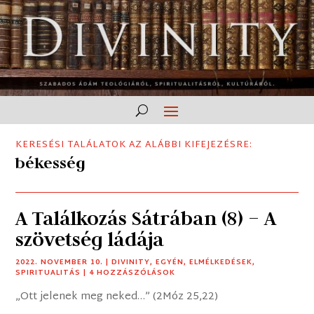
KERESÉSI TALÁLATOK AZ ALÁBBI KIFEJEZÉSRE:
békesség
A Találkozás Sátrában (8) – A
szövetség ládája
2022. NOVEMBER 10.
|
DIVINITY
,
EGYÉN
,
ELMÉLKEDÉSEK
,
SPIRITUALITÁS
| 4 HOZZÁSZÓLÁSOK
„Ott jelenek meg neked…” (2Móz 25,22)