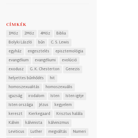
CÍMKÉK
1Móz
2Móz
4Móz
Biblia
Bolyki László
bűn
C. S. Lewis
egyház
engesztelés
episztemológia
evangélium
evangéliumi
evolúció
exodusz
G. K. Chesterton
Genezis
helyettes bűnhődés
hit
homoszexualitás
homoszexuális
igazság
irodalom
Isten
Isten igéje
Isten országa
Jézus
kegyelem
kereszt
Kierkegaard
Krisztus halála
Kálvin
kálvinista
kálvinizmus
Leviticus
Luther
megváltás
Numeri