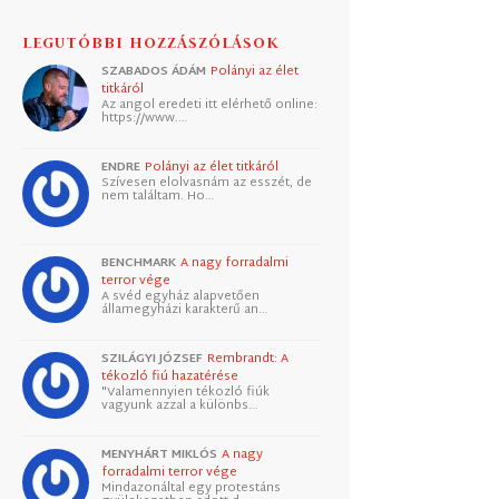
LEGUTÓBBI HOZZÁSZÓLÁSOK
SZABADOS ÁDÁM
Polányi az élet
titkáról
Az angol eredeti itt elérhető online:
https://www.…
ENDRE
Polányi az élet titkáról
Szívesen elolvasnám az esszét, de
nem találtam. Ho…
BENCHMARK
A nagy forradalmi
terror vége
A svéd egyház alapvetően
államegyházi karakterű an…
SZILÁGYI JÓZSEF
Rembrandt: A
tékozló fiú hazatérése
"Valamennyien tékozló fiúk
vagyunk azzal a különbs…
MENYHÁRT MIKLÓS
A nagy
forradalmi terror vége
Mindazonáltal egy protestáns