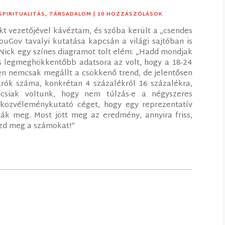
SPIRITUALITÁS
,
TÁRSADALOM
| 10 HOZZÁSZÓLÁSOK
ekt vezetőjével kávéztam, és szóba került a „csendes
ouGov tavalyi kutatása kapcsán a világi sajtóban is
). Nick egy színes diagramot tolt elém: „Hadd mondjak
s legmeghökkentőbb adatsora az volt, hogy a 18-24
n nemcsak megállt a csökkenő trend, de jelentősen
ók száma, konkrétan 4 százalékról 16 százalékra,
áncsiak voltunk, hogy nem túlzás-e a négyszeres
 közvéleménykutató céget, hogy egy reprezentatív
ják meg. Most jött meg az eredmény, annyira friss,
ézd meg a számokat!”