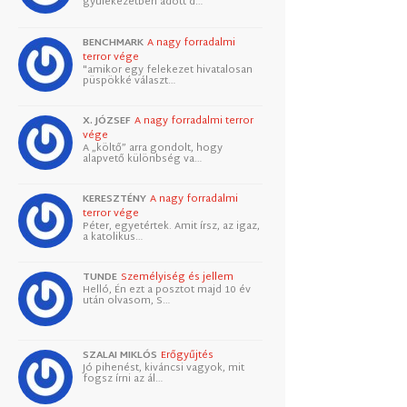
gyülekezetben adott d…
BENCHMARK
A nagy forradalmi
terror vége
"amikor egy felekezet hivatalosan
püspökké választ…
X. JÓZSEF
A nagy forradalmi terror
vége
A „költő” arra gondolt, hogy
alapvető különbség va…
KERESZTÉNY
A nagy forradalmi
terror vége
Péter, egyetértek. Amit írsz, az igaz,
a katolikus…
TUNDE
Személyiség és jellem
Helló, Én ezt a posztot majd 10 év
után olvasom, S…
SZALAI MIKLÓS
Erőgyűjtés
Jó pihenést, kiváncsi vagyok, mit
fogsz írni az ál…