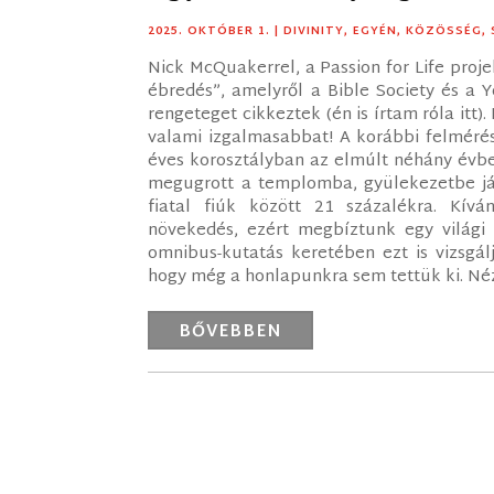
2025. OKTÓBER 1.
|
DIVINITY
,
EGYÉN
,
KÖZÖSSÉG
,
Nick McQuakerrel, a Passion for Life proj
ébredés”, amelyről a Bible Society és a Y
rengeteget cikkeztek (én is írtam róla itt
valami izgalmasabbat! A korábbi felméré
éves korosztályban az elmúlt néhány évbe
megugrott a templomba, gyülekezetbe jár
fiatal fiúk között 21 százalékra. Kív
növekedés, ezért megbíztunk egy világi
omnibus-kutatás keretében ezt is vizsgál
hogy még a honlapunkra sem tettük ki. N
BŐVEBBEN