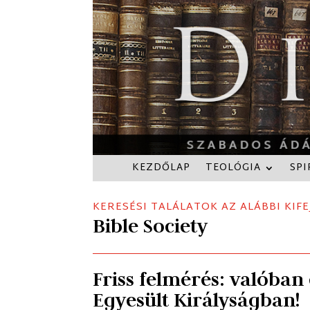
KEZDŐLAP
TEOLÓGIA
SPI
KERESÉSI TALÁLATOK AZ ALÁBBI KIFE
Bible Society
Friss felmérés: valóban 
Egyesült Királyságban!