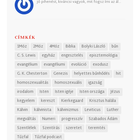
Jó pihenést, kiváncsi vagyok, mit fogsz írni az ál…
CÍMKÉK
1Móz
2Móz
4Móz
Biblia
Bolyki László
bűn
C. S. Lewis
egyház
engesztelés
episztemológia
evangélium
evangéliumi
evolúció
exodusz
G. K. Chesterton
Genezis
helyettes bűnhődés
hit
homoszexualitás
homoszexuális
igazság
irodalom
Isten
Isten igéje
Isten országa
Jézus
kegyelem
kereszt
Kierkegaard
Krisztus halála
Kálvin
kálvinista
kálvinizmus
Leviticus
Luther
megváltás
Numeri
progresszív
Szabados Ádám
Szentlélek
Szentírás
szeretet
teremtés
Tűzfal
Tűzfal podcast