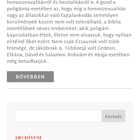
homoszexualitásról és bestialitásról is. A gond a
poligámia esetében az, hogy míg a homoszexualitás
vagy az állatokkal való fajtalankodás semmilyen
körülmények között nem volt tolerálható, a Biblia
istenfélőnek nevez embereket, akik poligám
kapcsolatban éltek, illetve nem olvassuk, hogy nyíltan
elítélné őket ezért. Nem csak Ézsaunak volt több
felesége, de Jákóbnak is. Többnejű volt Gedeon,
Elkána, Dávid és Salamon. Roboám és Abijja esetében
még betudhatjuk...
BŐVEBBEN
ARCHÍVUM