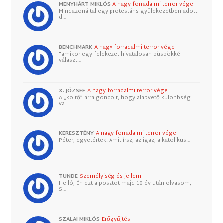
MENYHÁRT MIKLÓS
A nagy forradalmi terror vége
Mindazonáltal egy protestáns gyülekezetben adott
d…
BENCHMARK
A nagy forradalmi terror vége
"amikor egy felekezet hivatalosan püspökké
választ…
X. JÓZSEF
A nagy forradalmi terror vége
A „költő” arra gondolt, hogy alapvető különbség
va…
KERESZTÉNY
A nagy forradalmi terror vége
Péter, egyetértek. Amit írsz, az igaz, a katolikus…
TUNDE
Személyiség és jellem
Helló, Én ezt a posztot majd 10 év után olvasom,
S…
SZALAI MIKLÓS
Erőgyűjtés