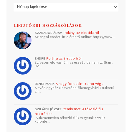
Archívum
LEGUTÓBBI HOZZÁSZÓLÁSOK
SZABADOS ÁDÁM
Polányi az élet titkáról
Az angol eredeti itt elérhető online: https://www.…
ENDRE
Polányi az élet titkáról
Szívesen elolvasnám az esszét, de nem találtam.
Ho…
BENCHMARK
A nagy forradalmi terror vége
A svéd egyház alapvetően államegyházi karakterű
an…
SZILÁGYI JÓZSEF
Rembrandt: A tékozló fiú
hazatérése
"Valamennyien tékozló fiúk vagyunk azzal a
különbs…