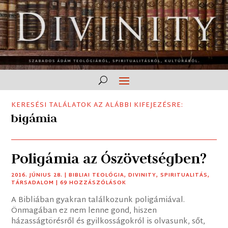
KERESÉSI TALÁLATOK AZ ALÁBBI KIFEJEZÉSRE:
bigámia
Poligámia az Ószövetségben?
2016. JÚNIUS 28.
|
BIBLIAI TEOLÓGIA
,
DIVINITY
,
SPIRITUALITÁS
,
TÁRSADALOM
| 69 HOZZÁSZÓLÁSOK
A Bibliában gyakran találkozunk poligámiával.
Önmagában ez nem lenne gond, hiszen
házasságtörésről és gyilkosságokról is olvasunk, sőt,