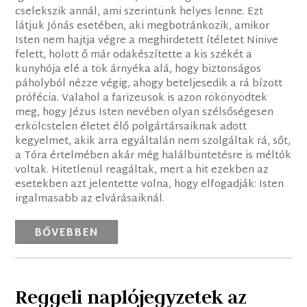
cselekszik annál, ami szerintünk helyes lenne. Ezt
látjuk Jónás esetében, aki megbotránkozik, amikor
Isten nem hajtja végre a meghirdetett ítéletet Ninive
felett, holott ő már odakészítette a kis székét a
kunyhója elé a tök árnyéka alá, hogy biztonságos
páholyból nézze végig, ahogy beteljesedik a rá bízott
prófécia. Valahol a farizeusok is azon rökönyödtek
meg, hogy Jézus Isten nevében olyan szélsőségesen
erkölcstelen életet élő polgártársaiknak adott
kegyelmet, akik arra egyáltalán nem szolgáltak rá, sőt,
a Tóra értelmében akár még halálbüntetésre is méltók
voltak. Hitetlenül reagáltak, mert a hit ezekben az
esetekben azt jelentette volna, hogy elfogadják: Isten
irgalmasabb az elvárásaiknál.
BŐVEBBEN
Reggeli naplójegyzetek az