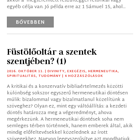
akkor a megteremtett feszültéggel retorikai vagy
egyéb célja van. Jó példa erre az 1 Sámuel 15, ahol...
BŐVEBBEN
Füstölőoltár a szentek
szentjében? (1)
2016. OKTÓBER 11.
|
DIVINITY
,
EXEGÉZIS
,
HERMENEUTIKA
,
SPIRITUALITÁS
,
TUDOMÁNY
| 4 HOZZÁSZÓLÁSOK
A kritikai és a konzervatív bibliaértelmezés közötti
különbség sokszor egyszerű hermeneutikai döntésen
múlik: bizalommal vagy bizalmatlanul közelítünk a
szöveghez? Olyan ez, mint egy váltóállítás: a kezdeti
döntés határozza meg a végeredményt, ahova
megérkezünk. A hermeneutikai döntések soha nem
semleges térben történnek, hanem emberek által, akik
mindig előfeltevésekkel közelednek az írott
szövegekhez. Nagyon leegyszerűsítve azt mondhatjuk,