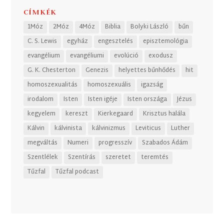
CÍMKÉK
1Móz
2Móz
4Móz
Biblia
Bolyki László
bűn
C. S. Lewis
egyház
engesztelés
episztemológia
evangélium
evangéliumi
evolúció
exodusz
G. K. Chesterton
Genezis
helyettes bűnhődés
hit
homoszexualitás
homoszexuális
igazság
irodalom
Isten
Isten igéje
Isten országa
Jézus
kegyelem
kereszt
Kierkegaard
Krisztus halála
Kálvin
kálvinista
kálvinizmus
Leviticus
Luther
megváltás
Numeri
progresszív
Szabados Ádám
Szentlélek
Szentírás
szeretet
teremtés
Tűzfal
Tűzfal podcast