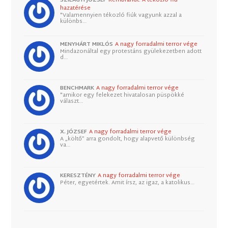
SZILÁGYI JÓZSEF
Rembrandt: A tékozló fiú
hazatérése
"Valamennyien tékozló fiúk vagyunk azzal a
különbs…
MENYHÁRT MIKLÓS
A nagy forradalmi terror vége
Mindazonáltal egy protestáns gyülekezetben adott
d…
BENCHMARK
A nagy forradalmi terror vége
"amikor egy felekezet hivatalosan püspökké
választ…
X. JÓZSEF
A nagy forradalmi terror vége
A „költő” arra gondolt, hogy alapvető különbség
va…
KERESZTÉNY
A nagy forradalmi terror vége
Péter, egyetértek. Amit írsz, az igaz, a katolikus…