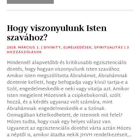
Hogy viszonyulunk Isten
szavához?
2018. MÁRCIUS 1.
|
DIVINITY
,
ELMÉLKEDÉSEK
,
SPIRITUALITÁS
| 3
HOZZÁSZÓLÁSOK
Mindennél alapvetőbb és kritikusabb egzisztenciális
döntés, hogy hogyan viszonyulunk Isten szavához.
Amikor Isten megszólította Ábrahámot, Ábrahámnak
döntenie kellett, hogy befogadja vagy kívül tartja-e a
Szót, engedelmeskedik-e neki vagy vitatja azt. Amikor
Isten megjelent Mózesnek a csipkebokornál, szólt
hozzá, és a kérdés ugyanaz volt számára, mint
Ábrahámnak: engedelmeskedik-e a Szónak.
Önmagában kételkedhetett, de Istennek mit felel?
Mózes tudta, hogy csak egy helyes válasz van.
Ugyanezt az egzisztenciális döntést várta aztán Mózes
a néptől is, amikor átadta nekik JHVH rendelkezéseit,...