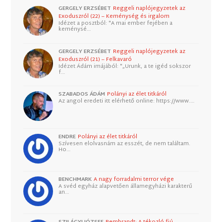
GERGELY ERZSÉBET
Reggeli naplójegyzetek az
Exoduszról (22) – Keménység és irgalom
Idézet a posztból: "A mai ember fejében a
keménysé…
GERGELY ERZSÉBET
Reggeli naplójegyzetek az
Exoduszról (21) – Felkavaró
Idézet Ádám imájából: "„Urunk, a te igéd sokszor
f…
SZABADOS ÁDÁM
Polányi az élet titkáról
Az angol eredeti itt elérhető online: https://www.…
ENDRE
Polányi az élet titkáról
Szívesen elolvasnám az esszét, de nem találtam.
Ho…
BENCHMARK
A nagy forradalmi terror vége
A svéd egyház alapvetően államegyházi karakterű
an…