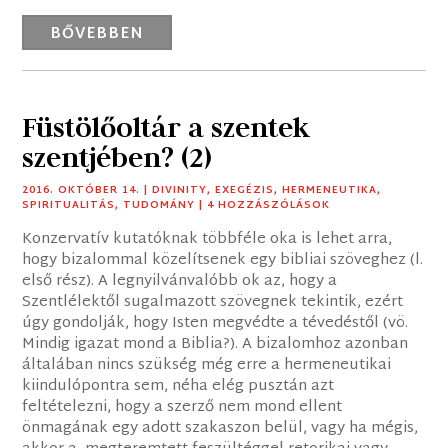
BŐVEBBEN
Füstölőoltár a szentek
szentjében? (2)
2016. OKTÓBER 14.
|
DIVINITY
,
EXEGÉZIS
,
HERMENEUTIKA
,
SPIRITUALITÁS
,
TUDOMÁNY
| 4 HOZZÁSZÓLÁSOK
Konzervatív kutatóknak többféle oka is lehet arra,
hogy bizalommal közelítsenek egy bibliai szöveghez (l.
első rész). A legnyilvánvalóbb ok az, hogy a
Szentlélektől sugalmazott szövegnek tekintik, ezért
úgy gondolják, hogy Isten megvédte a tévedéstől (vö.
Mindig igazat mond a Biblia?). A bizalomhoz azonban
általában nincs szükség még erre a hermeneutikai
kiindulópontra sem, néha elég pusztán azt
feltételezni, hogy a szerző nem mond ellent
önmagának egy adott szakaszon belül, vagy ha mégis,