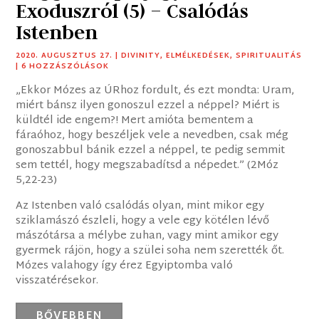
Exoduszról (5) – Csalódás
Istenben
2020. AUGUSZTUS 27.
|
DIVINITY
,
ELMÉLKEDÉSEK
,
SPIRITUALITÁS
| 6 HOZZÁSZÓLÁSOK
„Ekkor Mózes az ÚRhoz fordult, és ezt mondta: Uram,
miért bánsz ilyen gonoszul ezzel a néppel? Miért is
küldtél ide engem?! Mert amióta bementem a
fáraóhoz, hogy beszéljek vele a nevedben, csak még
gonoszabbul bánik ezzel a néppel, te pedig semmit
sem tettél, hogy megszabadítsd a népedet.” (2Móz
5,22-23)
Az Istenben való csalódás olyan, mint mikor egy
sziklamászó észleli, hogy a vele egy kötélen lévő
mászótársa a mélybe zuhan, vagy mint amikor egy
gyermek rájön, hogy a szülei soha nem szerették őt.
Mózes valahogy így érez Egyiptomba való
visszatérésekor.
BŐVEBBEN