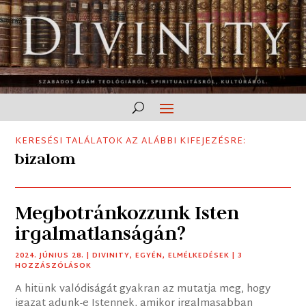
KERESÉSI TALÁLATOK AZ ALÁBBI KIFEJEZÉSRE:
bizalom
Megbotránkozzunk Isten
irgalmatlanságán?
2024. JÚNIUS 28.
|
DIVINITY
,
EGYÉN
,
ELMÉLKEDÉSEK
| 3
HOZZÁSZÓLÁSOK
A hitünk valódiságát gyakran az mutatja meg, hogy
igazat adunk-e Istennek, amikor irgalmasabban