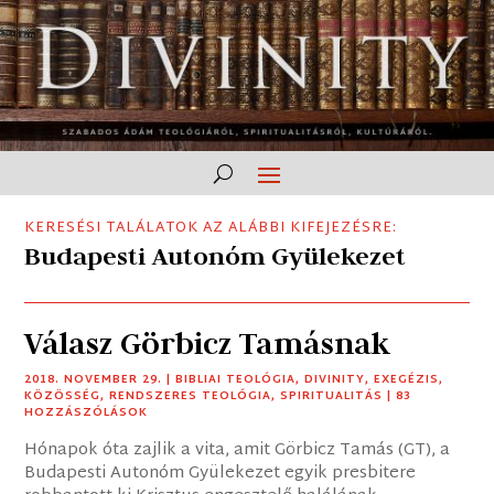
KERESÉSI TALÁLATOK AZ ALÁBBI KIFEJEZÉSRE:
Budapesti Autonóm Gyülekezet
Válasz Görbicz Tamásnak
2018. NOVEMBER 29.
|
BIBLIAI TEOLÓGIA
,
DIVINITY
,
EXEGÉZIS
,
KÖZÖSSÉG
,
RENDSZERES TEOLÓGIA
,
SPIRITUALITÁS
| 83
HOZZÁSZÓLÁSOK
Hónapok óta zajlik a vita, amit Görbicz Tamás (GT), a
Budapesti Autonóm Gyülekezet egyik presbitere