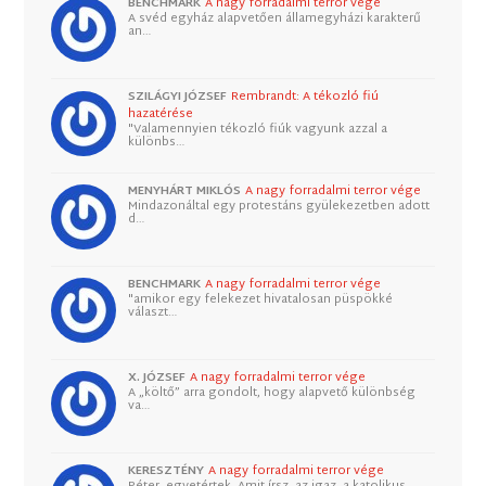
BENCHMARK
A nagy forradalmi terror vége
A svéd egyház alapvetően államegyházi karakterű
an…
SZILÁGYI JÓZSEF
Rembrandt: A tékozló fiú
hazatérése
"Valamennyien tékozló fiúk vagyunk azzal a
különbs…
MENYHÁRT MIKLÓS
A nagy forradalmi terror vége
Mindazonáltal egy protestáns gyülekezetben adott
d…
BENCHMARK
A nagy forradalmi terror vége
"amikor egy felekezet hivatalosan püspökké
választ…
X. JÓZSEF
A nagy forradalmi terror vége
A „költő” arra gondolt, hogy alapvető különbség
va…
KERESZTÉNY
A nagy forradalmi terror vége