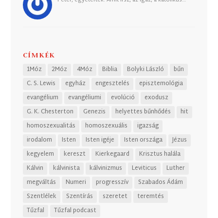
Péter, egyetértek. Amit írsz, az igaz, a katolikus…
CÍMKÉK
1Móz
2Móz
4Móz
Biblia
Bolyki László
bűn
C. S. Lewis
egyház
engesztelés
episztemológia
evangélium
evangéliumi
evolúció
exodusz
G. K. Chesterton
Genezis
helyettes bűnhődés
hit
homoszexualitás
homoszexuális
igazság
irodalom
Isten
Isten igéje
Isten országa
Jézus
kegyelem
kereszt
Kierkegaard
Krisztus halála
Kálvin
kálvinista
kálvinizmus
Leviticus
Luther
megváltás
Numeri
progresszív
Szabados Ádám
Szentlélek
Szentírás
szeretet
teremtés
Tűzfal
Tűzfal podcast