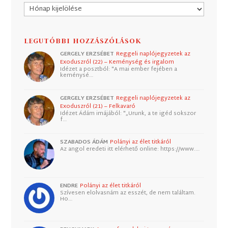
Archívum
LEGUTÓBBI HOZZÁSZÓLÁSOK
GERGELY ERZSÉBET
Reggeli naplójegyzetek az
Exoduszról (22) – Keménység és irgalom
Idézet a posztból: "A mai ember fejében a
keménysé…
GERGELY ERZSÉBET
Reggeli naplójegyzetek az
Exoduszról (21) – Felkavaró
Idézet Ádám imájából: "„Urunk, a te igéd sokszor
f…
SZABADOS ÁDÁM
Polányi az élet titkáról
Az angol eredeti itt elérhető online: https://www.…
ENDRE
Polányi az élet titkáról
Szívesen elolvasnám az esszét, de nem találtam.
Ho…