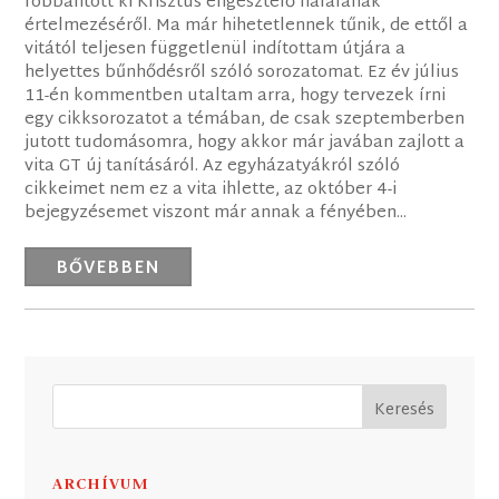
robbantott ki Krisztus engesztelő halálának
értelmezéséről. Ma már hihetetlennek tűnik, de ettől a
vitától teljesen függetlenül indítottam útjára a
helyettes bűnhődésről szóló sorozatomat. Ez év július
11-én kommentben utaltam arra, hogy tervezek írni
egy cikksorozatot a témában, de csak szeptemberben
jutott tudomásomra, hogy akkor már javában zajlott a
vita GT új tanításáról. Az egyházatyákról szóló
cikkeimet nem ez a vita ihlette, az október 4-i
bejegyzésemet viszont már annak a fényében...
BŐVEBBEN
ARCHÍVUM