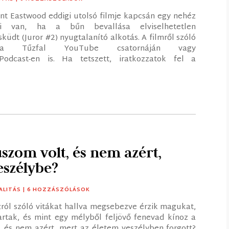
int Eastwood eddigi utolsó filmje kapcsán egy nehéz
mi van, ha a bűn bevallása elviselhetetlen
üdt (Juror #2) nyugtalanító alkotás. A filmről szóló
ek a Tűzfal YouTube csatornáján vagy
Podcast-en is. Ha tetszett, iratkozzatok fel a
s!
szom volt, és nem azért,
eszélybe?
ALITÁS
| 6 HOZZÁSZÓLÁSOK
zról szóló vitákat hallva megsebezve érzik magukat,
artak, és mint egy mélyből feljövő fenevad kínoz a
, és nem azért, mert az életem veszélyben forgott?