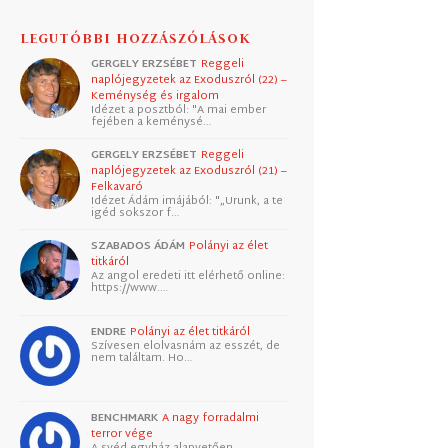
LEGUTÓBBI HOZZÁSZÓLÁSOK
GERGELY ERZSÉBET
Reggeli
naplójegyzetek az Exoduszról (22) –
Keménység és irgalom
Idézet a posztból: "A mai ember
fejében a keménysé…
GERGELY ERZSÉBET
Reggeli
naplójegyzetek az Exoduszról (21) –
Felkavaró
Idézet Ádám imájából: "„Urunk, a te
igéd sokszor f…
SZABADOS ÁDÁM
Polányi az élet
titkáról
Az angol eredeti itt elérhető online:
https://www.…
ENDRE
Polányi az élet titkáról
Szívesen elolvasnám az esszét, de
nem találtam. Ho…
BENCHMARK
A nagy forradalmi
terror vége
A svéd egyház alapvetően