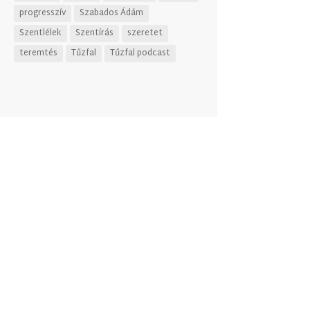
progresszív
Szabados Ádám
Szentlélek
Szentírás
szeretet
teremtés
Tűzfal
Tűzfal podcast