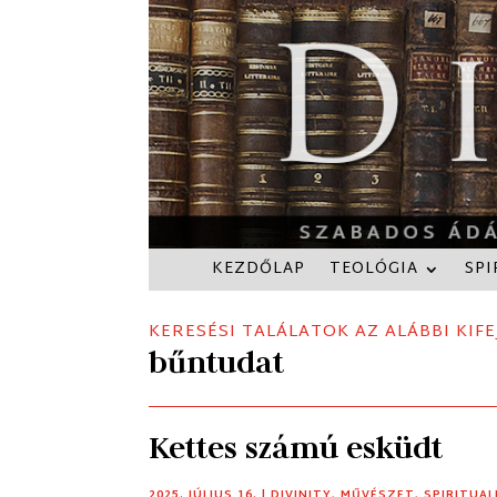
KEZDŐLAP
TEOLÓGIA
SPI
KERESÉSI TALÁLATOK AZ ALÁBBI KIFE
bűntudat
Kettes számú esküdt
2025. JÚLIUS 16.
|
DIVINITY
,
MŰVÉSZET
,
SPIRITUAL