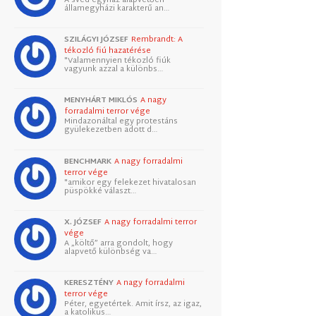
államegyházi karakterű an…
SZILÁGYI JÓZSEF
Rembrandt: A
tékozló fiú hazatérése
"Valamennyien tékozló fiúk
vagyunk azzal a különbs…
MENYHÁRT MIKLÓS
A nagy
forradalmi terror vége
Mindazonáltal egy protestáns
gyülekezetben adott d…
BENCHMARK
A nagy forradalmi
terror vége
"amikor egy felekezet hivatalosan
püspökké választ…
X. JÓZSEF
A nagy forradalmi terror
vége
A „költő” arra gondolt, hogy
alapvető különbség va…
KERESZTÉNY
A nagy forradalmi
terror vége
Péter, egyetértek. Amit írsz, az igaz,
a katolikus…