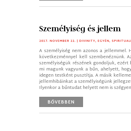
Személyiség és jellem
2017. NOVEMBER 22.
|
DIVINITY
,
EGYÉN
,
SPIRITUAL
A személyiség nem azonos a jellemmel. H
következménnyel kell szembenéznünk. Az
személyiségük részének gondoljuk, ezért 
mi magunk vagyunk a bűn, ahelyett, hogy
idegen testként pusztítja. A másik kellem
jellemhibáinkat a személyiségünk jellegze
Ilyenkor a bűntudat helyett nem is szégyent
BŐVEBBEN