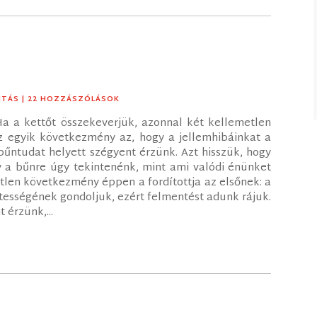
ITÁS
| 22 HOZZÁSZÓLÁSOK
a a kettőt összekeverjük, azonnal két kellemetlen
 egyik következmény az, hogy a jellemhibáinkat a
bűntudat helyett szégyent érzünk. Azt hisszük, hogy
 a bűnre úgy tekintenénk, mint ami valódi énünket
etlen következmény éppen a fordítottja az elsőnek: a
tességének gondoljuk, ezért felmentést adunk rájuk.
 érzünk,...