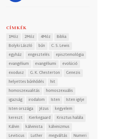
CÍMKÉK
1Móz
2Móz
4Móz
Biblia
Bolyki László
bűn
C. S. Lewis
egyház
engesztelés
episztemológia
evangélium
evangéliumi
evolúció
exodusz
G. K. Chesterton
Genezis
helyettes bűnhődés
hit
homoszexualitás
homoszexuális
igazság
irodalom
Isten
Isten igéje
Isten országa
Jézus
kegyelem
kereszt
Kierkegaard
Krisztus halála
Kálvin
kálvinista
kálvinizmus
Leviticus
Luther
megváltás
Numeri