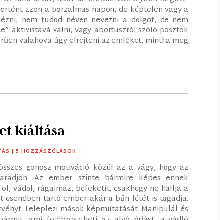
 történt azon a borzalmas napon, de képtelen vagy a
 nézni, nem tudod néven nevezni a dolgot, de nem
e” aktivistává válni, vagy abortuszról szóló posztok
rűen valahova úgy elrejteni az emléket, mintha meg
et kiáltása
TÁS
| 5 HOZZÁSZÓLÁSOK
összes gonosz motiváció közül az a vágy, hogy az
 maradjon. Az ember szinte bármire képes ennek
 öl, vádol, rágalmaz, befeketít, csakhogy ne hallja a
t csendben tartó ember akár a bűn létét is tagadja.
törvényt. Leleplezi mások képmutatását. Manipulál és
 bármit, ami fölébresztheti az alvó óriást: a vádló