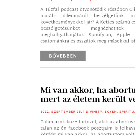
A Tűzfal podcast ötvenötödik részében Cl
morális dilemmáról beszélgetünk: 
következményekkel jár? A Kettes számú esk
beszélgetésünket megnézhetit
meghallgathatjátok Spotify-on, Apple 
csatornánkra és osszátok meg másokkal i
BŐVEBBEN
Mi van akkor, ha abortu
mert az életem került v
2022. SZEPTEMBER 15.
|
DIVINITY
,
EGYÉN
,
SPIRITU
Talán azok közé tartozol, akik az abortus
talán az én facebook posztjaim is felkav
kérdés: mi van akkor, ha abortuszom volt