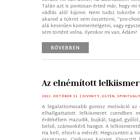
Talán azt is pontosan érted már, hogy mi
vádlás alól kijönni. Nem tudsz tükörbe
akarod a tükröt sem összetörni, “pro-choic
alá keserűen kommentelgetni, vagy egysze
sem történt volna. Ilyenkor mi van, Ádám?
BŐVEBBEN
Az elnémított lelkiismer
2021. OKTÓBER 31.
|
DIVINITY
,
EGYÉN
,
SPIRITUALI
A legalattomosabb gonosz motiváció az 
elhallgattatott lelkiismeret csendben
érdekében. Hazudik, bujkál, tagad, gyűlöl,
belső, számonkérő hangot. A lelkiismereté
Ha kell, eltörli a mércét. Megszünteti a 
összezavar. Cinikusan kacsint. Elpusztít