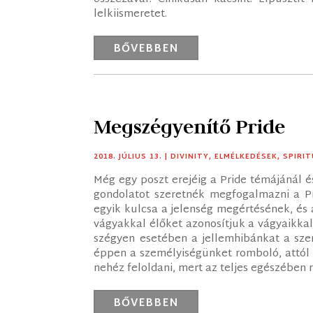
lelkiismeretet.
BŐVEBBEN
Megszégyenítő Pride
2018. JÚLIUS 13.
|
DIVINITY
,
ELMÉLKEDÉSEK
,
SPIRI
Még egy poszt erejéig a Pride témájánál 
gondolatot szeretnék megfogalmazni a Pr
egyik kulcsa a jelenség megértésének, és 
vágyakkal élőket azonosítjuk a vágyaikka
szégyen esetében a jellemhibánkat a sze
éppen a személyiségünket romboló, attól 
nehéz feloldani, mert az teljes egészében r
BŐVEBBEN