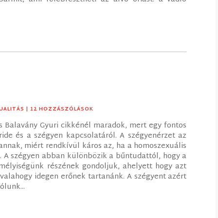
TUALITÁS
| 12 HOZZÁSZÓLÁSOK
és Balavány Gyuri cikkénél maradok, mert egy fontos
ide és a szégyen kapcsolatáról. A szégyenérzet az
annak, miért rendkívül káros az, ha a homoszexuális
l. A szégyen abban különbözik a bűntudattól, hogy a
mélyiségünk részének gondoljuk, ahelyett hogy azt
valahogy idegen erőnek tartanánk. A szégyent azért
ólunk...