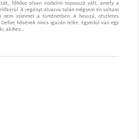
ták, főhőse olyan irodalmi toposszá vált, amely a
előkerül. A regényt olvasva talán mégsem én voltam
i nem stimmel a történetben. A hosszú, részletes
y Defoe hősének nincs igazán lelke. Egyedül van egy
, akihez...