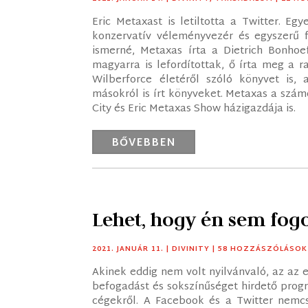
Eric Metaxast is letiltotta a Twitter. E
konzervatív véleményvezér és egyszerű 
ismerné, Metaxas írta a Dietrich Bonhoe
magyarra is lefordítottak, ő írta meg a 
Wilberforce életéről szóló könyvet is,
másokról is írt könyveket. Metaxas a szám
City és Eric Metaxas Show házigazdája is.
BŐVEBBEN
Lehet, hogy én sem fogo
2021. JANUÁR 11.
|
DIVINITY
| 58 HOZZÁSZÓLÁSOK
Akinek eddig nem volt nyilvánvaló, az az 
befogadást és sokszínűséget hirdető progr
cégekről. A Facebook és a Twitter nemcsa