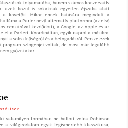
álasztások folyamatába, hanem számos konzervatív
k, azok közül is sokaknak egyetlen éjszaka alatt
ték a követőit. Mikor ennek hatására megindult a
ulláma a Parler nevű alternatív platformra (az első
tos cenzúrával kezdődött), a Google, az Apple és az
e el a Parlert. Koordináltan, egyik napról a másikra.
nyit a sokszínűségről és a befogadásról. Persze ezek
i program szlogenjei voltak, de most már legalább
anem győzni akar.
soe
ÁSZÓLÁSOK
aki valamilyen formában ne hallott volna Robinson
e a világirodalom egyik legismertebb klasszikusa,