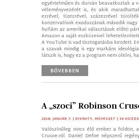
egyértelműen és durván beavatkoztak a v
véleményvezérét is, és akik maradhatta
ezrével, tízezrével, százezrével töröl
konzervatívok exoduszának második nagy h
hullám az amerikai választások előtti pár
Amazon a saját eszközeivel lehetetlenített
A YouTube is vad tisztogatásba kezdett. En
a szavak mindig is egy markáns ideológia
látszik is, hogy ez a program nem ölelni, h
BŐVEBBEN
A „szoci” Robinson Cru
2018. JANUÁR 7.
|
DIVINITY
,
MŰVÉSZET
| 30 HOZZ
Valószínűleg nincs élő ember a földön, 
Crusoe-ról. Daniel Defoe népszerű regény