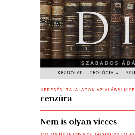
KEZDŐLAP
TEOLÓGIA
SPI
KERESÉSI TALÁLATOK AZ ALÁBBI KIFE
cenzúra
Nem is olyan vicces
2021. JANUÁR 14.
|
DIVINITY
,
TÁRSADALOM
| 22 H