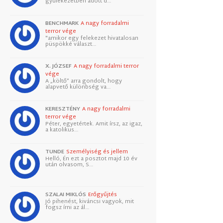
gyülekezetben adott d…
BENCHMARK
A nagy forradalmi
terror vége
"amikor egy felekezet hivatalosan
püspökké választ…
X. JÓZSEF
A nagy forradalmi terror
vége
A „költő” arra gondolt, hogy
alapvető különbség va…
KERESZTÉNY
A nagy forradalmi
terror vége
Péter, egyetértek. Amit írsz, az igaz,
a katolikus…
TUNDE
Személyiség és jellem
Helló, Én ezt a posztot majd 10 év
után olvasom, S…
SZALAI MIKLÓS
Erőgyűjtés
Jó pihenést, kiváncsi vagyok, mit
fogsz írni az ál…