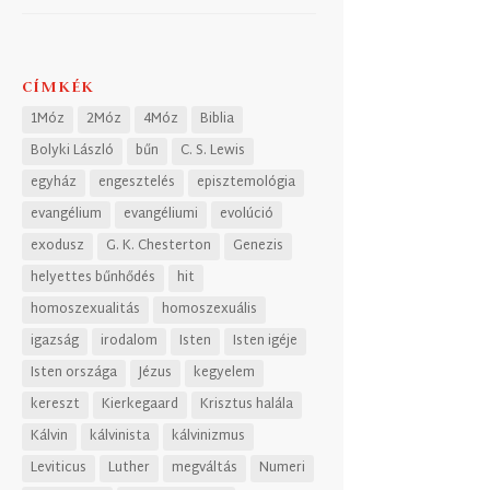
CÍMKÉK
1Móz
2Móz
4Móz
Biblia
Bolyki László
bűn
C. S. Lewis
egyház
engesztelés
episztemológia
evangélium
evangéliumi
evolúció
exodusz
G. K. Chesterton
Genezis
helyettes bűnhődés
hit
homoszexualitás
homoszexuális
igazság
irodalom
Isten
Isten igéje
Isten országa
Jézus
kegyelem
kereszt
Kierkegaard
Krisztus halála
Kálvin
kálvinista
kálvinizmus
Leviticus
Luther
megváltás
Numeri