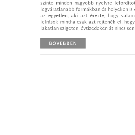
szinte minden nagyobb nyelvre lefordítot
legváratlanabb formákban és helyeken is 
az egyetlen, aki azt érezte, hogy valam
leírások mintha csak azt rejtenék el, hog
lakatlan szigeten, évtizedeken át nincs senki
BŐVEBBEN