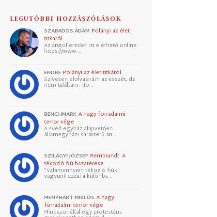
LEGUTÓBBI HOZZÁSZÓLÁSOK
SZABADOS ÁDÁM
Polányi az élet
titkáról
Az angol eredeti itt elérhető online:
https://www.…
ENDRE
Polányi az élet titkáról
Szívesen elolvasnám az esszét, de
nem találtam. Ho…
BENCHMARK
A nagy forradalmi
terror vége
A svéd egyház alapvetően
államegyházi karakterű an…
SZILÁGYI JÓZSEF
Rembrandt: A
tékozló fiú hazatérése
"Valamennyien tékozló fiúk
vagyunk azzal a különbs…
MENYHÁRT MIKLÓS
A nagy
forradalmi terror vége
Mindazonáltal egy protestáns