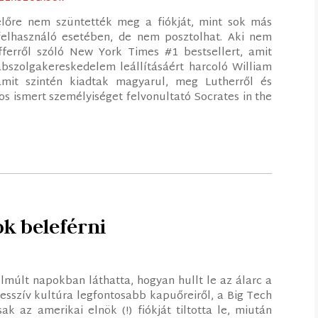
gyelőre nem szüntették meg a fiókját, mint sok más
felhasználó esetében, de nem posztolhat. Aki nem
fferről szóló New York Times #1 bestsellert, amit
rabszolgakereskedelem leállításáért harcoló William
 amit szintén kiadtak magyarul, meg Lutherről és
os ismert személyiséget felvonultató Socrates in the
k beleférni
elmúlt napokban láthatta, hogyan hullt le az álarc a
esszív kultúra legfontosabb kapuőreiről, a Big Tech
k az amerikai elnök (!) fiókját tiltotta le, miután