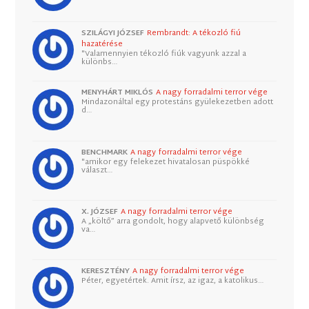
SZILÁGYI JÓZSEF
Rembrandt: A tékozló fiú
hazatérése
"Valamennyien tékozló fiúk vagyunk azzal a
különbs…
MENYHÁRT MIKLÓS
A nagy forradalmi terror vége
Mindazonáltal egy protestáns gyülekezetben adott
d…
BENCHMARK
A nagy forradalmi terror vége
"amikor egy felekezet hivatalosan püspökké
választ…
X. JÓZSEF
A nagy forradalmi terror vége
A „költő” arra gondolt, hogy alapvető különbség
va…
KERESZTÉNY
A nagy forradalmi terror vége
Péter, egyetértek. Amit írsz, az igaz, a katolikus…