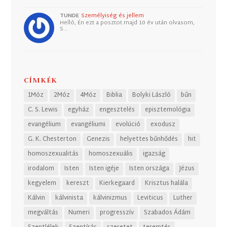
TUNDE
Személyiség és jellem
Helló, Én ezt a posztot majd 10 év után olvasom,
S…
CÍMKÉK
1Móz
2Móz
4Móz
Biblia
Bolyki László
bűn
C. S. Lewis
egyház
engesztelés
episztemológia
evangélium
evangéliumi
evolúció
exodusz
G. K. Chesterton
Genezis
helyettes bűnhődés
hit
homoszexualitás
homoszexuális
igazság
irodalom
Isten
Isten igéje
Isten országa
Jézus
kegyelem
kereszt
Kierkegaard
Krisztus halála
Kálvin
kálvinista
kálvinizmus
Leviticus
Luther
megváltás
Numeri
progresszív
Szabados Ádám