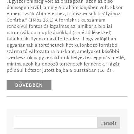
„Egyszer éhínség volt az országban, azon az első
éhínségen kívül, amely Ábrahám idejében volt. Ekkor
elment Izsák Abímelekhez, a filiszteusok királyához
Gerárba.” (1Móz 26,1) A forráskritika számára
rendkívül fontos és izgalmas az, amikor a bibliai
narratívákban duplikációkkal (ismétlődésekkel)
találkozik. Ilyenkor azt feltételezi, hogy valójában
ugyanannak a történetnek két különböző forrásból
származó változataira bukkant, amelyeket későbbi
szerkesztők vagy redaktorok helyeztek egymás mellé,
mintha azok különböző történetek lennének. Hágár
például kétszer jutott bajba a pusztában (16. és...
BŐVEBBEN