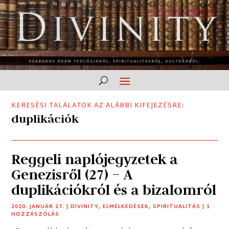
KERESÉSI TALÁLATOK AZ ALÁBBI KIFEJEZÉSRE:
duplikációk
Reggeli naplójegyzetek a
Genezisről (27) – A
duplikációkról és a bizalomról
2020. JANUÁR 27.
|
DIVINITY
,
ELMÉLKEDÉSEK
,
SPIRITUALITÁS
| 1
HOZZÁSZÓLÁS