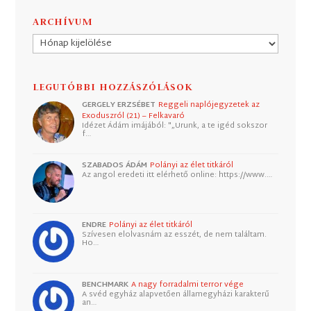
ARCHÍVUM
Archívum
LEGUTÓBBI HOZZÁSZÓLÁSOK
GERGELY ERZSÉBET
Reggeli naplójegyzetek az
Exoduszról (21) – Felkavaró
Idézet Ádám imájából: "„Urunk, a te igéd sokszor
f…
SZABADOS ÁDÁM
Polányi az élet titkáról
Az angol eredeti itt elérhető online: https://www.…
ENDRE
Polányi az élet titkáról
Szívesen elolvasnám az esszét, de nem találtam.
Ho…
BENCHMARK
A nagy forradalmi terror vége
A svéd egyház alapvetően államegyházi karakterű
an…