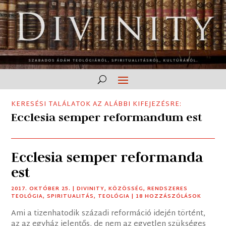
KERESÉSI TALÁLATOK AZ ALÁBBI KIFEJEZÉSRE:
Ecclesia semper reformandum est
Ecclesia semper reformanda
est
2017. OKTÓBER 25.
|
DIVINITY
,
KÖZÖSSÉG
,
RENDSZERES
TEOLÓGIA
,
SPIRITUALITÁS
,
TEOLÓGIA
| 18 HOZZÁSZÓLÁSOK
Ami a tizenhatodik századi reformáció idején történt,
az az egyház jelentős, de nem az egyetlen szükséges