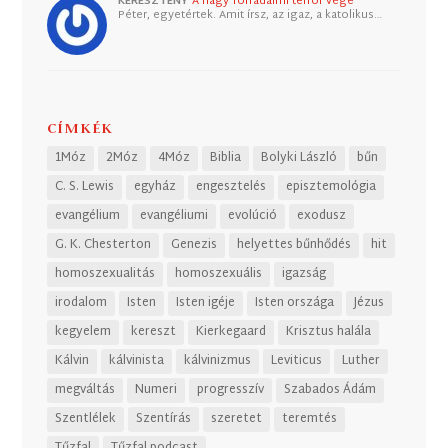
KERESZTÉNY
A nagy forradalmi terror vége
Péter, egyetértek. Amit írsz, az igaz, a katolikus…
CÍMKÉK
1Móz
2Móz
4Móz
Biblia
Bolyki László
bűn
C. S. Lewis
egyház
engesztelés
episztemológia
evangélium
evangéliumi
evolúció
exodusz
G. K. Chesterton
Genezis
helyettes bűnhődés
hit
homoszexualitás
homoszexuális
igazság
irodalom
Isten
Isten igéje
Isten országa
Jézus
kegyelem
kereszt
Kierkegaard
Krisztus halála
Kálvin
kálvinista
kálvinizmus
Leviticus
Luther
megváltás
Numeri
progresszív
Szabados Ádám
Szentlélek
Szentírás
szeretet
teremtés
Tűzfal
Tűzfal podcast