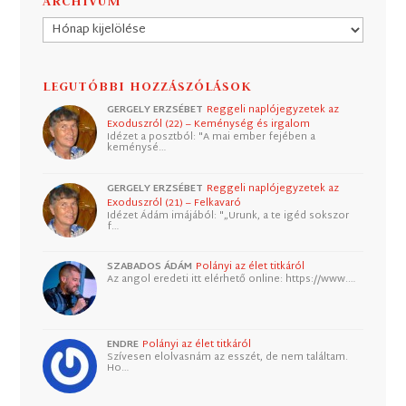
ARCHÍVUM
Archívum
LEGUTÓBBI HOZZÁSZÓLÁSOK
GERGELY ERZSÉBET
Reggeli naplójegyzetek az
Exoduszról (22) – Keménység és irgalom
Idézet a posztból: "A mai ember fejében a
keménysé…
GERGELY ERZSÉBET
Reggeli naplójegyzetek az
Exoduszról (21) – Felkavaró
Idézet Ádám imájából: "„Urunk, a te igéd sokszor
f…
SZABADOS ÁDÁM
Polányi az élet titkáról
Az angol eredeti itt elérhető online: https://www.…
ENDRE
Polányi az élet titkáról
Szívesen elolvasnám az esszét, de nem találtam.
Ho…