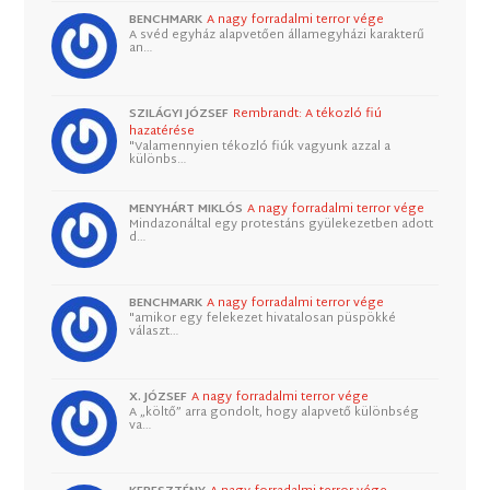
BENCHMARK
A nagy forradalmi terror vége
A svéd egyház alapvetően államegyházi karakterű
an…
SZILÁGYI JÓZSEF
Rembrandt: A tékozló fiú
hazatérése
"Valamennyien tékozló fiúk vagyunk azzal a
különbs…
MENYHÁRT MIKLÓS
A nagy forradalmi terror vége
Mindazonáltal egy protestáns gyülekezetben adott
d…
BENCHMARK
A nagy forradalmi terror vége
"amikor egy felekezet hivatalosan püspökké
választ…
X. JÓZSEF
A nagy forradalmi terror vége
A „költő” arra gondolt, hogy alapvető különbség
va…