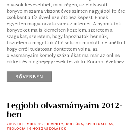
olvasok kevesebbet, mint régen, az elolvasott
könyveim száma viszont éves szinten nagyjából felére
csökkent a tíz évvel ezelőttihez képest. Ennek
egyetlen magyarázata van: az internet. A nyomtatott
könyveket ma is kiemelten kezelem, szeretem a
szagukat, szeretem, hogy lapozhatok bennük,
tisztelem a mögöttük álló sok-sok munkát, de anélkül,
hogy erről tudatosan döntöttem volna, az
olvasmányaim komoly százalékát ma már az online
cikkek és blogbejegyzések teszik ki. Korábbi évekhez...
BŐVEBBEN
Legjobb olvasmányaim 2012-
ben
2012. DECEMBER 31.
|
DIVINITY
,
KULTÚRA
,
SPIRITUALITÁS
,
TEOLÓGIA
| 6 HOZZÁSZÓLÁSOK