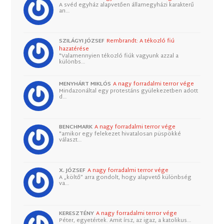
A svéd egyház alapvetően államegyházi karakterű
an…
SZILÁGYI JÓZSEF
Rembrandt: A tékozló fiú
hazatérése
"Valamennyien tékozló fiúk vagyunk azzal a
különbs…
MENYHÁRT MIKLÓS
A nagy forradalmi terror vége
Mindazonáltal egy protestáns gyülekezetben adott
d…
BENCHMARK
A nagy forradalmi terror vége
"amikor egy felekezet hivatalosan püspökké
választ…
X. JÓZSEF
A nagy forradalmi terror vége
A „költő” arra gondolt, hogy alapvető különbség
va…
KERESZTÉNY
A nagy forradalmi terror vége
Péter, egyetértek. Amit írsz, az igaz, a katolikus…