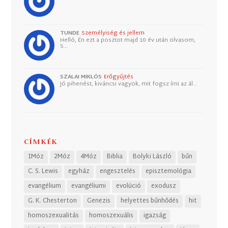
TUNDE
Személyiség és jellem
Helló, Én ezt a posztot majd 10 év után olvasom,
S…
SZALAI MIKLÓS
Erőgyűjtés
Jó pihenést, kiváncsi vagyok, mit fogsz írni az ál…
CÍMKÉK
1Móz
2Móz
4Móz
Biblia
Bolyki László
bűn
C. S. Lewis
egyház
engesztelés
episztemológia
evangélium
evangéliumi
evolúció
exodusz
G. K. Chesterton
Genezis
helyettes bűnhődés
hit
homoszexualitás
homoszexuális
igazság