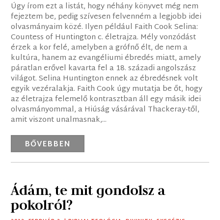
Úgy írom ezt a listát, hogy néhány könyvet még nem
fejeztem be, pedig szívesen felvenném a legjobb idei
olvasmányaim közé. Ilyen például Faith Cook Selina:
Countess of Huntington c. életrajza. Mély vonzódást
érzek a kor felé, amelyben a grófnő élt, de nem a
kultúra, hanem az evangéliumi ébredés miatt, amely
páratlan erővel kavarta fel a 18. századi angolszász
világot. Selina Huntington ennek az ébredésnek volt
egyik vezéralakja. Faith Cook úgy mutatja be őt, hogy
az életrajza felemelő kontrasztban áll egy másik idei
olvasmányommal, a Hiúság vásárával Thackeray-től,
amit viszont unalmasnak,...
BŐVEBBEN
Ádám, te mit gondolsz a
pokolról?