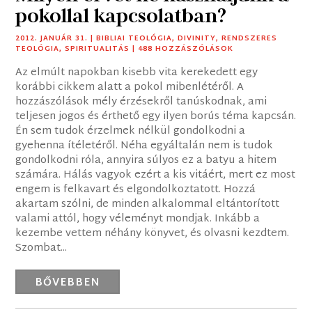
pokollal kapcsolatban?
2012. JANUÁR 31.
|
BIBLIAI TEOLÓGIA
,
DIVINITY
,
RENDSZERES
TEOLÓGIA
,
SPIRITUALITÁS
| 488 HOZZÁSZÓLÁSOK
Az elmúlt napokban kisebb vita kerekedett egy
korábbi cikkem alatt a pokol mibenlétéről. A
hozzászólások mély érzésekről tanúskodnak, ami
teljesen jogos és érthető egy ilyen borús téma kapcsán.
Én sem tudok érzelmek nélkül gondolkodni a
gyehenna ítéletéről. Néha egyáltalán nem is tudok
gondolkodni róla, annyira súlyos ez a batyu a hitem
számára. Hálás vagyok ezért a kis vitáért, mert ez most
engem is felkavart és elgondolkoztatott. Hozzá
akartam szólni, de minden alkalommal eltántorított
valami attól, hogy véleményt mondjak. Inkább a
kezembe vettem néhány könyvet, és olvasni kezdtem.
Szombat...
BŐVEBBEN