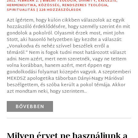
2012. FEBRUÁR 2.
|
BIBLIAI TEOLÓGIA
,
DIVINITY
,
EXEGÉZIS
,
HERMENEUTIKA
,
KÖZÖSSÉG
,
RENDSZERES TEOLÓGIA
,
SPIRITUALITÁS
| 226 HOZZÁSZÓLÁSOK
Azt ígértem, hogy külön cikkben válaszolok az egyik
hozzászóló érdeklődésére, hogy személy szerint én mit
gondolok a pokolról. Olyasmit érzek most, mint John
Stott, aki hasonló helyzetben így kezdte a válaszát:
„Vonakodva és nehéz szívvel beszélek erről a
témáról.” Nem is fogok tudni most határozott választ
adni. Nem azért, mert nem szeretnék, vagy ne tettem
volna korábban, hanem azért, mert éppen egy
gondolkodási folyamat közepén vagyok. A szeptemberi
MEKDSZ apologetika táborban Dányi-Nagy Márióval
beszélgettem, és szóba került a pokol témája. Akkor
azt mondtam neki, hogy szerintem...
BŐVEBBEN
Milyen érvet ne használjunk a