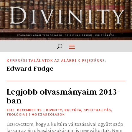
KERESÉSI TALÁLATOK AZ ALÁBBI KIFEJEZÉSRE:
Edward Fudge
Legjobb olvasmányaim 2013-
ban
2013. DECEMBER 31.
|
DIVINITY
,
KULTÚRA
,
SPIRITUALITÁS
,
TEOLÓGIA
| 2 HOZZÁSZÓLÁSOK
Észrevettem, hogy a kultúra változásaival együtt szép
lassan az én olvasási szokásaim is megváltoztak. Nem