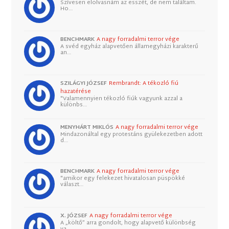
Szívesen elolvasnám az esszét, de nem találtam.
Ho…
BENCHMARK
A nagy forradalmi terror vége
A svéd egyház alapvetően államegyházi karakterű
an…
SZILÁGYI JÓZSEF
Rembrandt: A tékozló fiú
hazatérése
"Valamennyien tékozló fiúk vagyunk azzal a
különbs…
MENYHÁRT MIKLÓS
A nagy forradalmi terror vége
Mindazonáltal egy protestáns gyülekezetben adott
d…
BENCHMARK
A nagy forradalmi terror vége
"amikor egy felekezet hivatalosan püspökké
választ…
X. JÓZSEF
A nagy forradalmi terror vége
A „költő” arra gondolt, hogy alapvető különbség
va…