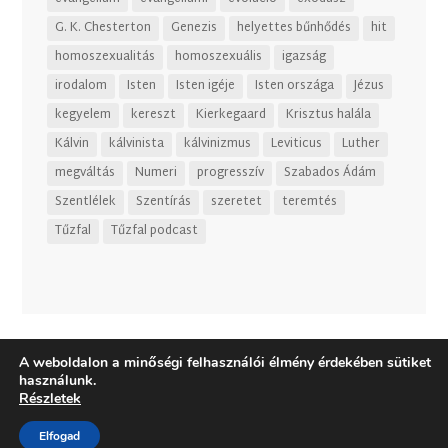
G. K. Chesterton
Genezis
helyettes bűnhődés
hit
homoszexualitás
homoszexuális
igazság
irodalom
Isten
Isten igéje
Isten országa
Jézus
kegyelem
kereszt
Kierkegaard
Krisztus halála
Kálvin
kálvinista
kálvinizmus
Leviticus
Luther
megváltás
Numeri
progresszív
Szabados Ádám
Szentlélek
Szentírás
szeretet
teremtés
Tűzfal
Tűzfal podcast
A weboldalon a minőségi felhasználói élmény érdekében sütiket
használunk.
Részletek
Elfogad
Dizájn:
Elegant Themes
| Motor:
WordPress