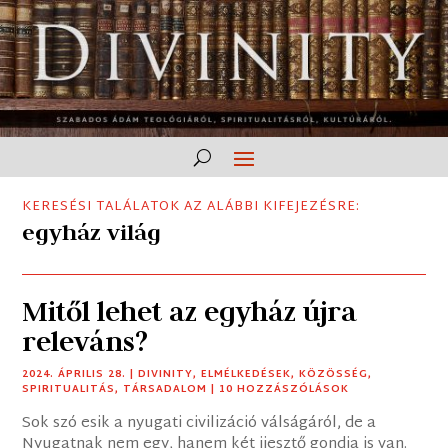
KERESÉSI TALÁLATOK AZ ALÁBBI KIFEJEZÉSRE:
egyház világ
Mitől lehet az egyház újra
releváns?
2024. ÁPRILIS 28.
|
DIVINITY
,
ELMÉLKEDÉSEK
,
KÖZÖSSÉG
,
SPIRITUALITÁS
,
TÁRSADALOM
| 10 HOZZÁSZÓLÁSOK
Sok szó esik a nyugati civilizáció válságáról, de a
Nyugatnak nem egy, hanem két ijesztő gondja is van.