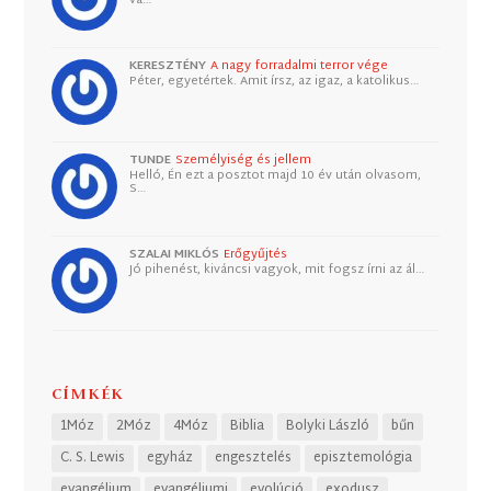
KERESZTÉNY
A nagy forradalmi terror vége
Péter, egyetértek. Amit írsz, az igaz, a katolikus…
TUNDE
Személyiség és jellem
Helló, Én ezt a posztot majd 10 év után olvasom,
S…
SZALAI MIKLÓS
Erőgyűjtés
Jó pihenést, kiváncsi vagyok, mit fogsz írni az ál…
CÍMKÉK
1Móz
2Móz
4Móz
Biblia
Bolyki László
bűn
C. S. Lewis
egyház
engesztelés
episztemológia
evangélium
evangéliumi
evolúció
exodusz