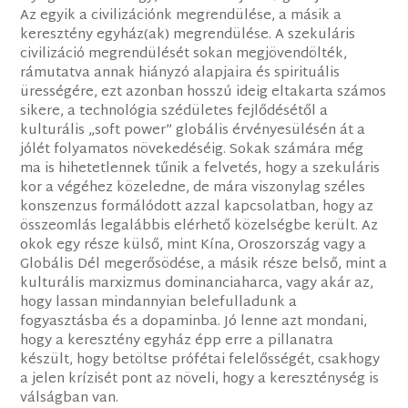
Az egyik a civilizációnk megrendülése, a másik a
keresztény egyház(ak) megrendülése. A szekuláris
civilizáció megrendülését sokan megjövendölték,
rámutatva annak hiányzó alapjaira és spirituális
ürességére, ezt azonban hosszú ideig eltakarta számos
sikere, a technológia szédületes fejlődésétől a
kulturális „soft power” globális érvényesülésén át a
jólét folyamatos növekedéséig. Sokak számára még
ma is hihetetlennek tűnik a felvetés, hogy a szekuláris
kor a végéhez közeledne, de mára viszonylag széles
konszenzus formálódott azzal kapcsolatban, hogy az
összeomlás legalábbis elérhető közelségbe került. Az
okok egy része külső, mint Kína, Oroszország vagy a
Globális Dél megerősödése, a másik része belső, mint a
kulturális marxizmus dominanciaharca, vagy akár az,
hogy lassan mindannyian belefulladunk a
fogyasztásba és a dopaminba. Jó lenne azt mondani,
hogy a keresztény egyház épp erre a pillanatra
készült, hogy betöltse prófétai felelősségét, csakhogy
a jelen krízisét pont az növeli, hogy a kereszténység is
válságban van.