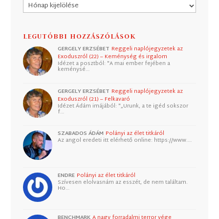
Archívum
LEGUTÓBBI HOZZÁSZÓLÁSOK
GERGELY ERZSÉBET
Reggeli naplójegyzetek az
Exoduszról (22) – Keménység és irgalom
Idézet a posztból: "A mai ember fejében a
keménysé…
GERGELY ERZSÉBET
Reggeli naplójegyzetek az
Exoduszról (21) – Felkavaró
Idézet Ádám imájából: "„Urunk, a te igéd sokszor
f…
SZABADOS ÁDÁM
Polányi az élet titkáról
Az angol eredeti itt elérhető online: https://www.…
ENDRE
Polányi az élet titkáról
Szívesen elolvasnám az esszét, de nem találtam.
Ho…
BENCHMARK
A nagy forradalmi terror vége