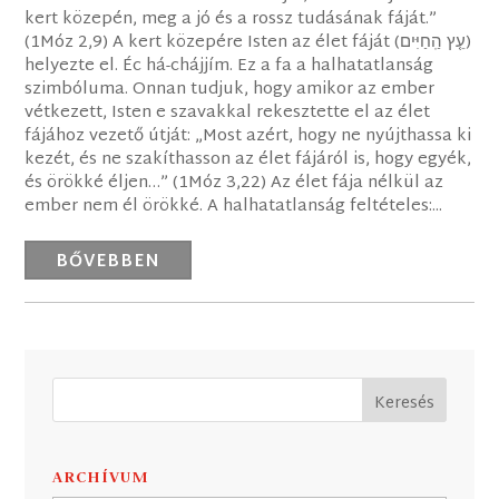
kert közepén, meg a jó és a rossz tudásának fáját.”
(1Móz 2,9) A kert közepére Isten az élet fáját (עֵ֤ץ הַֽחַיִּים)
helyezte el. Éc há-chájjím. Ez a fa a halhatatlanság
szimbóluma. Onnan tudjuk, hogy amikor az ember
vétkezett, Isten e szavakkal rekesztette el az élet
fájához vezető útját: „Most azért, hogy ne nyújthassa ki
kezét, és ne szakíthasson az élet fájáról is, hogy egyék,
és örökké éljen…” (1Móz 3,22) Az élet fája nélkül az
ember nem él örökké. A halhatatlanság feltételes:...
BŐVEBBEN
ARCHÍVUM