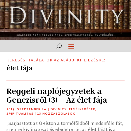
KERESÉSI TALÁLATOK AZ ALÁBBI KIFEJEZÉSRE:
élet fája
Reggeli naplójegyzetek a
Genezisről (3) – Az élet fája
2019. SZEPTEMBER 24.
|
DIVINITY
,
ELMÉLKEDÉSEK
,
SPIRITUALITÁS
| 13 HOZZÁSZÓLÁSOK
„Sarjasztott az ÚRisten a termőföldből mindenféle fát,
szemre kívánatosat és eledelre jót; az élet fáját is a