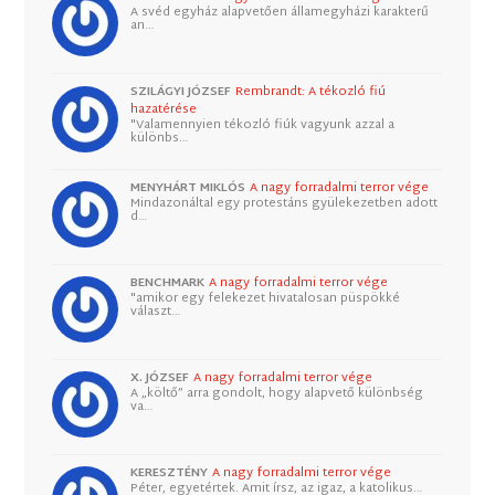
A svéd egyház alapvetően államegyházi karakterű
an…
SZILÁGYI JÓZSEF
Rembrandt: A tékozló fiú
hazatérése
"Valamennyien tékozló fiúk vagyunk azzal a
különbs…
MENYHÁRT MIKLÓS
A nagy forradalmi terror vége
Mindazonáltal egy protestáns gyülekezetben adott
d…
BENCHMARK
A nagy forradalmi terror vége
"amikor egy felekezet hivatalosan püspökké
választ…
X. JÓZSEF
A nagy forradalmi terror vége
A „költő” arra gondolt, hogy alapvető különbség
va…
KERESZTÉNY
A nagy forradalmi terror vége
Péter, egyetértek. Amit írsz, az igaz, a katolikus…