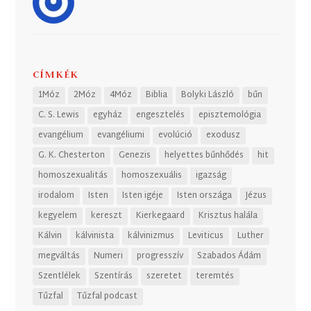
CÍMKÉK
1Móz
2Móz
4Móz
Biblia
Bolyki László
bűn
C. S. Lewis
egyház
engesztelés
episztemológia
evangélium
evangéliumi
evolúció
exodusz
G. K. Chesterton
Genezis
helyettes bűnhődés
hit
homoszexualitás
homoszexuális
igazság
irodalom
Isten
Isten igéje
Isten országa
Jézus
kegyelem
kereszt
Kierkegaard
Krisztus halála
Kálvin
kálvinista
kálvinizmus
Leviticus
Luther
megváltás
Numeri
progresszív
Szabados Ádám
Szentlélek
Szentírás
szeretet
teremtés
Tűzfal
Tűzfal podcast