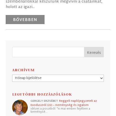
szembenállókkal készülünk megvívni a csatáinkat,
holott az igazi...
BŐVEBBEN
ARCHÍVUM
Archívum
LEGUTÓBBI HOZZÁSZÓLÁSOK
GERGELY ERZSÉBET
Reggeli naplójegyzetek az
Exoduszról (22) – Keménység és irgalom
Idézet a posztból: "A mai ember fejében a
keménysé…