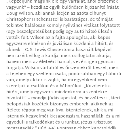
„Képzeljünk magunk elé egy várfalat, ahol őrszemek
vagyunk” – kezdi az egyik különösen kijózanító írását
Doug Wilson, aki annak idején az azóta elhunyt
Christopher Hitchensszel is barátságos, de témáját
tekintve halálosan komoly nyilvános vitákat folytatott
(egy beszélgetésüket pedig egy autó hátsó ülésén
vették fel). Wilson az a fajta apologéta, aki képes
egyszerre elmésen és joviálisan küzdeni a hitért, és
akinek – C. S. Lewis Chestertonra használt képével –
nem azért villog a kardja, mert csillogtatni akarja,
hanem mert az életéért harcol, s ezért igen gyorsan
forgatja. Wilson várfalról és őrszemekről beszél, mert
a fejében egy szellemi csata, pontosabban egy háború
van, amely akkor is zajlik, ha mi egyébként nem
szeretjük a csatákat és a háborúkat. „Küzdjetek a
hitért, amely egyszer s mindenkorra a szentekre
bízatott!” – mondja Júdás apostol, és hozzáteszi: „Mert
belopóztak közétek bizonyos emberek, akiknek az
ítélete régóta meg van írva: istentelenek, akik a mi
Istenünk kegyelmét kicsapongásra használják, és a mi
egyedüli uralkodónkat és Urunkat, Jézus Krisztust
megtagadják.” (Júd 3-4) Pontosan ehhez kapcsolódik