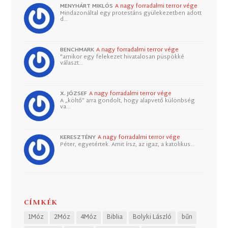
MENYHÁRT MIKLÓS
A nagy forradalmi terror vége
Mindazonáltal egy protestáns gyülekezetben adott
d…
BENCHMARK
A nagy forradalmi terror vége
"amikor egy felekezet hivatalosan püspökké
választ…
X. JÓZSEF
A nagy forradalmi terror vége
A „költő” arra gondolt, hogy alapvető különbség
va…
KERESZTÉNY
A nagy forradalmi terror vége
Péter, egyetértek. Amit írsz, az igaz, a katolikus…
CÍMKÉK
1Móz
2Móz
4Móz
Biblia
Bolyki László
bűn