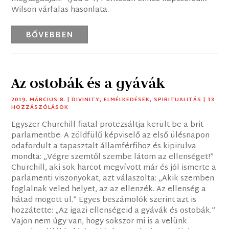
Wilson várfalas hasonlata.
BŐVEBBEN
Az ostobák és a gyávák
2019. MÁRCIUS 8.
|
DIVINITY
,
ELMÉLKEDÉSEK
,
SPIRITUALITÁS
| 13
HOZZÁSZÓLÁSOK
Egyszer Churchill fiatal protezsáltja került be a brit
parlamentbe. A zöldfülű képviselő az első ülésnapon
odafordult a tapasztalt államférfihoz és kipirulva
mondta: „Végre szemtől szembe látom az ellenséget!”
Churchill, aki sok harcot megvívott már és jól ismerte a
parlamenti viszonyokat, azt válaszolta: „Akik szemben
foglalnak veled helyet, az az ellenzék. Az ellenség a
hátad mögött ül.” Egyes beszámolók szerint azt is
hozzátette: „Az igazi ellenségeid a gyávák és ostobák.”
Vajon nem úgy van, hogy sokszor mi is a velünk