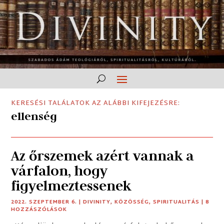
KERESÉSI TALÁLATOK AZ ALÁBBI KIFEJEZÉSRE:
ellenség
Az őrszemek azért vannak a
várfalon, hogy
figyelmeztessenek
2022. SZEPTEMBER 6.
|
DIVINITY
,
KÖZÖSSÉG
,
SPIRITUALITÁS
| 8
HOZZÁSZÓLÁSOK