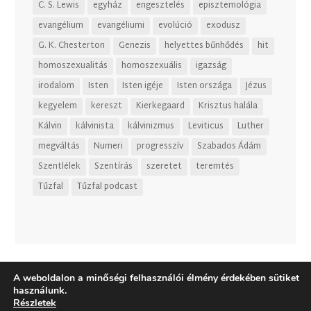
C. S. Lewis
egyház
engesztelés
episztemológia
evangélium
evangéliumi
evolúció
exodusz
G. K. Chesterton
Genezis
helyettes bűnhődés
hit
homoszexualitás
homoszexuális
igazság
irodalom
Isten
Isten igéje
Isten országa
Jézus
kegyelem
kereszt
Kierkegaard
Krisztus halála
Kálvin
kálvinista
kálvinizmus
Leviticus
Luther
megváltás
Numeri
progresszív
Szabados Ádám
Szentlélek
Szentírás
szeretet
teremtés
Tűzfal
Tűzfal podcast
A weboldalon a minőségi felhasználói élmény érdekében sütiket
használunk.
Részletek