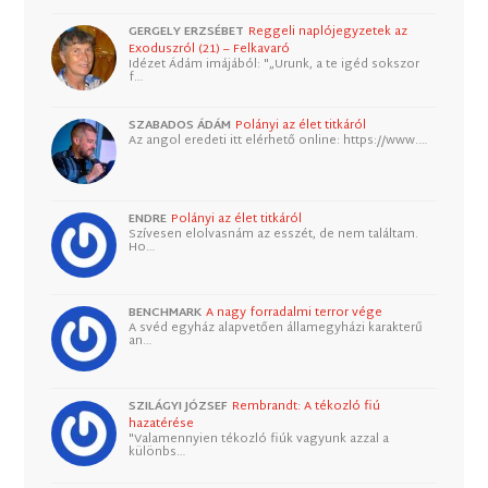
GERGELY ERZSÉBET
Reggeli naplójegyzetek az
Exoduszról (21) – Felkavaró
Idézet Ádám imájából: "„Urunk, a te igéd sokszor
f…
SZABADOS ÁDÁM
Polányi az élet titkáról
Az angol eredeti itt elérhető online: https://www.…
ENDRE
Polányi az élet titkáról
Szívesen elolvasnám az esszét, de nem találtam.
Ho…
BENCHMARK
A nagy forradalmi terror vége
A svéd egyház alapvetően államegyházi karakterű
an…
SZILÁGYI JÓZSEF
Rembrandt: A tékozló fiú
hazatérése
"Valamennyien tékozló fiúk vagyunk azzal a
különbs…