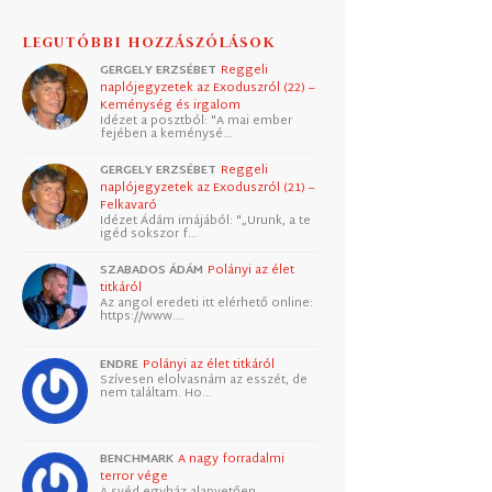
LEGUTÓBBI HOZZÁSZÓLÁSOK
GERGELY ERZSÉBET
Reggeli
naplójegyzetek az Exoduszról (22) –
Keménység és irgalom
Idézet a posztból: "A mai ember
fejében a keménysé…
GERGELY ERZSÉBET
Reggeli
naplójegyzetek az Exoduszról (21) –
Felkavaró
Idézet Ádám imájából: "„Urunk, a te
igéd sokszor f…
SZABADOS ÁDÁM
Polányi az élet
titkáról
Az angol eredeti itt elérhető online:
https://www.…
ENDRE
Polányi az élet titkáról
Szívesen elolvasnám az esszét, de
nem találtam. Ho…
BENCHMARK
A nagy forradalmi
terror vége
A svéd egyház alapvetően