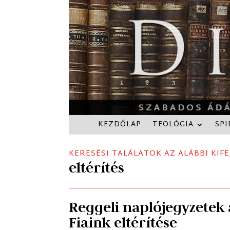
KEZDŐLAP
TEOLÓGIA
SPI
KERESÉSI TALÁLATOK AZ ALÁBBI KIFE
eltérítés
Reggeli naplójegyzetek
Fiaink eltérítése