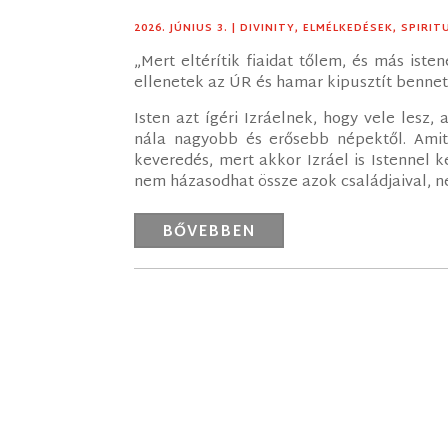
2026. JÚNIUS 3.
|
DIVINITY
,
ELMÉLKEDÉSEK
,
SPIRIT
„Mert eltérítik fiaidat tőlem, és más ist
ellenetek az ÚR és hamar kipusztít bennet
Isten azt ígéri Izráelnek, hogy vele lesz,
nála nagyobb és erősebb népektől. Amitő
keveredés, mert akkor Izráel is Istennel
nem házasodhat össze azok családjaival, ne
BŐVEBBEN