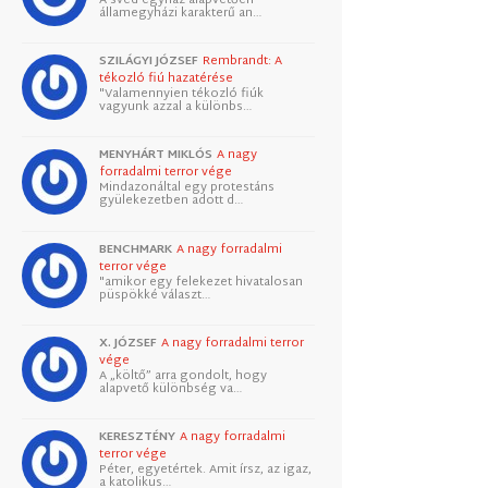
államegyházi karakterű an…
SZILÁGYI JÓZSEF
Rembrandt: A
tékozló fiú hazatérése
"Valamennyien tékozló fiúk
vagyunk azzal a különbs…
MENYHÁRT MIKLÓS
A nagy
forradalmi terror vége
Mindazonáltal egy protestáns
gyülekezetben adott d…
BENCHMARK
A nagy forradalmi
terror vége
"amikor egy felekezet hivatalosan
püspökké választ…
X. JÓZSEF
A nagy forradalmi terror
vége
A „költő” arra gondolt, hogy
alapvető különbség va…
KERESZTÉNY
A nagy forradalmi
terror vége
Péter, egyetértek. Amit írsz, az igaz,
a katolikus…