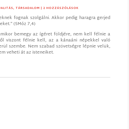
UALITÁS
,
TÁRSADALOM
| 2 HOZZÁSZÓLÁSOK
eneknek fognak szolgálni. Akkor pedig haragra gerjed
eket.” (5Móz 7,4)
 amikor bemegy az ígéret földjére, nem kell félnie a
l viszont félnie kell, az a kánaáni népekkel való
 kerül szembe. Nem szabad szövetségre lépnie velük,
m veheti át az isteneiket.