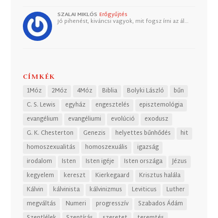
SZALAI MIKLÓS
Erőgyűjtés
Jó pihenést, kiváncsi vagyok, mit fogsz írni az ál…
CÍMKÉK
1Móz
2Móz
4Móz
Biblia
Bolyki László
bűn
C. S. Lewis
egyház
engesztelés
episztemológia
evangélium
evangéliumi
evolúció
exodusz
G. K. Chesterton
Genezis
helyettes bűnhődés
hit
homoszexualitás
homoszexuális
igazság
irodalom
Isten
Isten igéje
Isten országa
Jézus
kegyelem
kereszt
Kierkegaard
Krisztus halála
Kálvin
kálvinista
kálvinizmus
Leviticus
Luther
megváltás
Numeri
progresszív
Szabados Ádám
Szentlélek
Szentírás
szeretet
teremtés