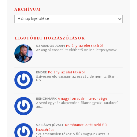
ARCHÍVUM
Archívum
LEGUTÓBBI HOZZÁSZÓLÁSOK
SZABADOS ÁDÁM
Polányi az élet titkáról
Az angol eredeti itt elérhető online: https://www.…
ENDRE
Polányi az élet titkáról
Szívesen elolvasnám az esszét, de nem találtam.
Ho…
BENCHMARK
A nagy forradalmi terror vége
A svéd egyház alapvetően államegyházi karakterű
an…
SZILÁGYI JÓZSEF
Rembrandt: A tékozló fiú
hazatérése
"Valamennyien tékozló fiúk vagyunk azzal a