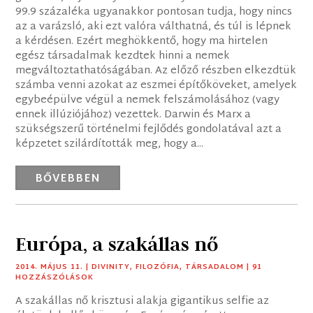
99.9 százaléka ugyanakkor pontosan tudja, hogy nincs
az a varázsló, aki ezt valóra válthatná, és túl is lépnek
a kérdésen. Ezért meghökkentő, hogy ma hirtelen
egész társadalmak kezdtek hinni a nemek
megváltoztathatóságában. Az előző részben elkezdtük
számba venni azokat az eszmei építőköveket, amelyek
egybeépülve végül a nemek felszámolásához (vagy
ennek illúziójához) vezettek. Darwin és Marx a
szükségszerű történelmi fejlődés gondolatával azt a
képzetet szilárdították meg, hogy a...
BŐVEBBEN
Európa, a szakállas nő
2014. MÁJUS 11.
|
DIVINITY
,
FILOZÓFIA
,
TÁRSADALOM
| 91
HOZZÁSZÓLÁSOK
A szakállas nő krisztusi alakja gigantikus selfie az