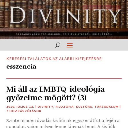
KERESÉSI TALÁLATOK AZ ALÁBBI KIFEJEZÉSRE:
esszencia
Mi áll az LMBTQ-ideológia
győzelme mögött? (3)
2019. JÚLIUS 12.
|
DIVINITY
,
FILOZÓFIA
,
KULTÚRA
,
TÁRSADALOM
|
7 HOZZÁSZÓLÁSOK
Szinte minden óvodás kisfiúnak egyszer átfut a fején a
gondolat, vajon milyen lenne lánynak lenni. A kisfiúk