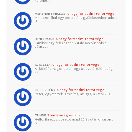
különbs…
MENYHÁRT MIKLÓS
A nagy forradalmi terror vége
Mindazonáltal egy protestáns gyülekezetben adott
d…
BENCHMARK
A nagy forradalmi terror vége
"amikor egy felekezet hivatalosan püspökké
választ…
X. JÓZSEF
A nagy forradalmi terror vége
A „költő” arra gondolt, hogy alapvető különbség
va…
KERESZTÉNY
A nagy forradalmi terror vége
Péter, egyetértek. Amit írsz, az igaz, a katolikus…
TUNDE
Személyiség és jellem
Helló, Én ezt a posztot majd 10 év után olvasom,
S…