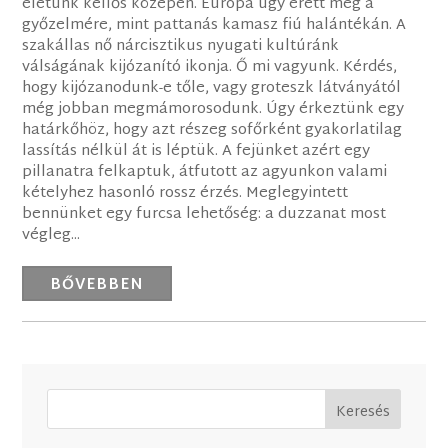
életünk kellős közepén. Európa úgy érett meg a
győzelmére, mint pattanás kamasz fiú halántékán. A
szakállas nő nárcisztikus nyugati kultúránk
válságának kijózanító ikonja. Ő mi vagyunk. Kérdés,
hogy kijózanodunk-e tőle, vagy groteszk látványától
még jobban megmámorosodunk. Úgy érkeztünk egy
határkőhöz, hogy azt részeg sofőrként gyakorlatilag
lassítás nélkül át is léptük. A fejünket azért egy
pillanatra felkaptuk, átfutott az agyunkon valami
kételyhez hasonló rossz érzés. Meglegyintett
bennünket egy furcsa lehetőség: a duzzanat most
végleg...
BŐVEBBEN